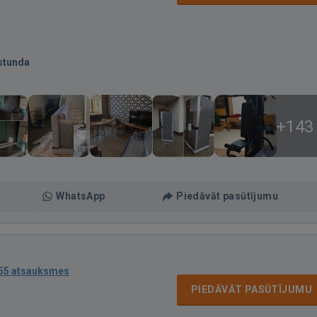
stunda
+143
WhatsApp
Piedāvāt pasūtījumu
55 atsauksmes
PIEDĀVĀT PASŪTĪJUMU