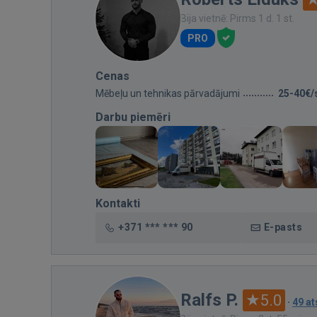
Bija vietnē: Pirms 1 d. 1 st.
PRO
Cenas
Mēbeļu un tehnikas pārvadājumi
25-40€/
Darbu piemēri
Kontakti
+371 *** *** 90
E-pasts
Ralfs P.
5.0
·
49 a