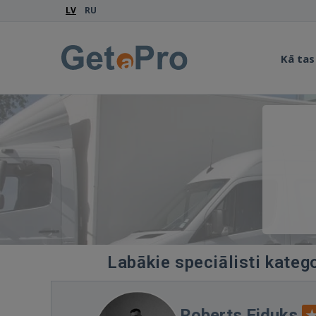
LV
RU
Kā tas
Labākie speciālisti kateg
Roberts Eiduks