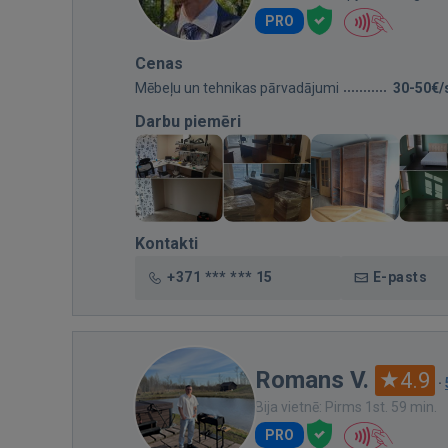
PRO
Cenas
Mēbeļu un tehnikas pārvadājumi
30-50€/
Darbu piemēri
Kontakti
+371 *** *** 15
E-pasts
Romans V.
4.9
·
Bija vietnē: Pirms 1st. 59 min.
PRO