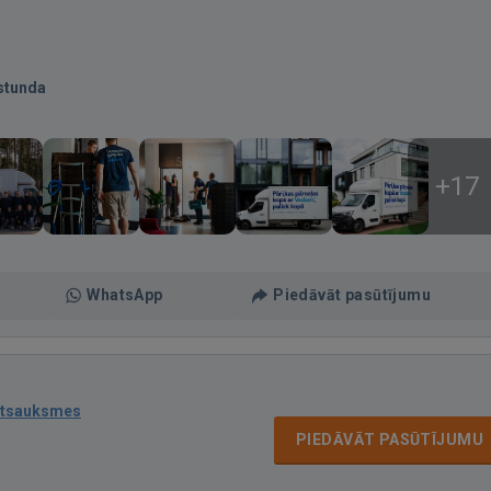
stunda
+17
WhatsApp
Piedāvāt pasūtījumu
atsauksmes
PIEDĀVĀT PASŪTĪJUMU