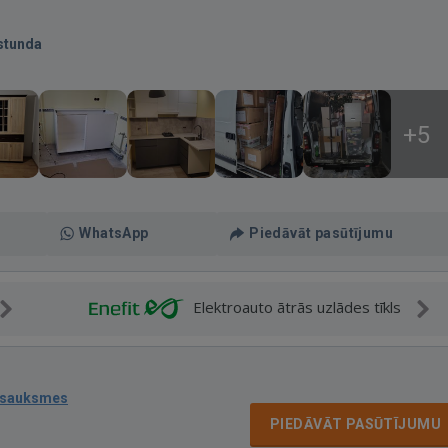
stunda
+5
WhatsApp
Piedāvāt pasūtījumu
Elektroauto ātrās uzlādes tīkls
tsauksmes
PIEDĀVĀT PASŪTĪJUMU