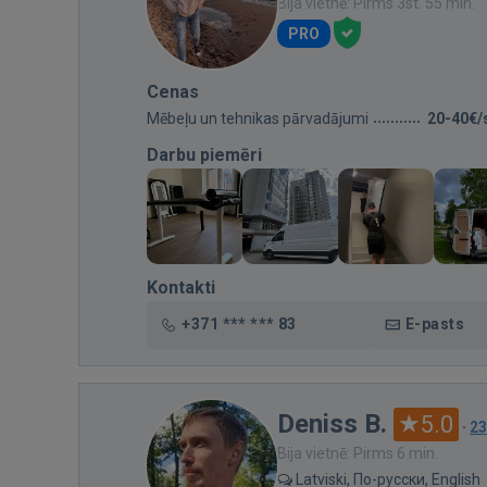
Bija vietnē: Pirms 3st. 55 min.
PRO
Cenas
Mēbeļu un tehnikas pārvadājumi
20-40€/
Darbu piemēri
Kontakti
+371 *** *** 83
E-pasts
Deniss B.
5.0
·
23
Bija vietnē: Pirms 6 min.
Latviski, По-русски, English