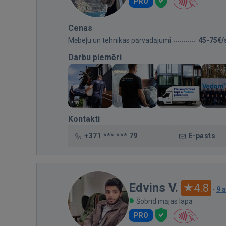
PRO
Cenas
Mēbeļu un tehnikas pārvadājumi
45-75€/
Darbu piemēri
Kontakti
+371 *** *** 79
E-pasts
Edvins V.
4.8
·
9 
Šobrīd mājas lapā
PRO