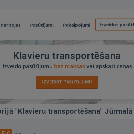
Izveidot pasūt
 darbojas
Pasūtījumi
Pakalpojumi
Klavieru transportēšana
Izveido pasūtījumu
bez maksas
vai
apskati cenas
IZVEIDOT PASŪTĪJUMU
orijā "Klavieru transportēšana" Jūrmalā
5.0