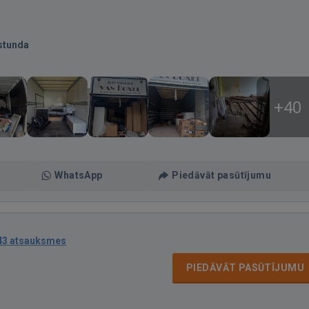
stunda
+40
WhatsApp
Piedāvāt pasūtījumu
43 atsauksmes
PIEDĀVĀT PASŪTĪJUMU