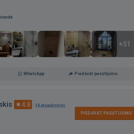
stunda
+51
WhatsApp
Piedāvāt pasūtījumu
skis
4.8
·
14 atsauksmes
PIEDĀVĀT PASŪTĪJUMU