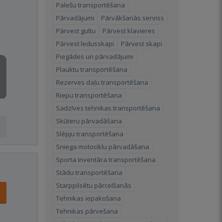
Palešu transportēšana
Pārvadājumi
Pārvākšanās serviss
Pārvest gultu
Pārvest klavieres
Pārvest ledusskapi
Pārvest skapi
Piegādes un pārvadājumi
Plauktu transportēšana
Rezerves daļu transportēšana
Riepu transportēšana
Sadzīves tehnikas transportēšana
Skūteru pārvadāšana
Slēpju transportēšana
Sniega motociklu pārvadāšana
Sporta inventāra transportēšana
Stādu transportēšana
Starppilsētu pārcelšanās
Tehnikas iepakošana
Tehnikas pārvešana