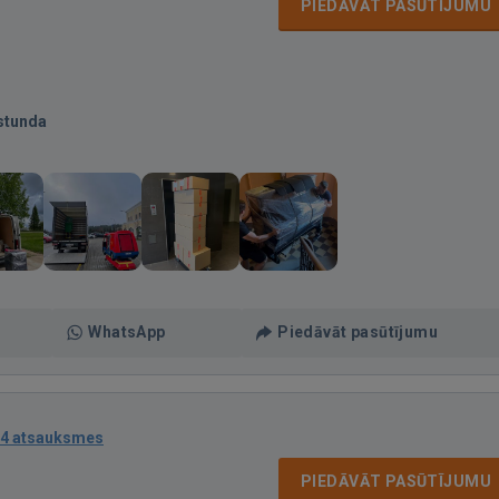
PIEDĀVĀT PASŪTĪJUMU
stunda
WhatsApp
Piedāvāt pasūtījumu
4 atsauksmes
PIEDĀVĀT PASŪTĪJUMU