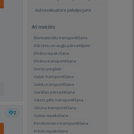
Autoevakuatora pakalpojumi
Arī meklēts
Būvmateriālu transportēšana
Dārzeņu un augļu pārvadājumi
Dīvānu iepakošana
Dīvānu transportēšana
Durvju piegāde
Gaļas transportēšana
Galdu transportēšana
Garāžas pārvadāšana
Gāzes plīts transportēšana
Gleznu transportēšana
2
Gultas iepakošana
Kondicioniera transportēšana
Krēslu iepakošana