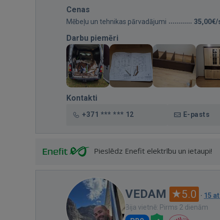
Cenas
Mēbeļu un tehnikas pārvadājumi
35,00€/
Darbu piemēri
Kontakti
+371 *** *** 12
E-pasts
Pieslēdz Enefit elektrību un ietaupi!
VEDAM
5.0
·
15 a
Bija vietnē: Pirms 2 dienām