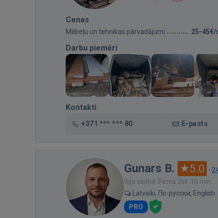
Cenas
Mēbeļu un tehnikas pārvadājumi
25-45€/
Darbu piemēri
Kontakti
+371 *** *** 80
E-pasts
Gunars B.
5.0
·
2
Bija vietnē: Pirms 2st. 16 min.
Latviski, По-русски, English
PRO