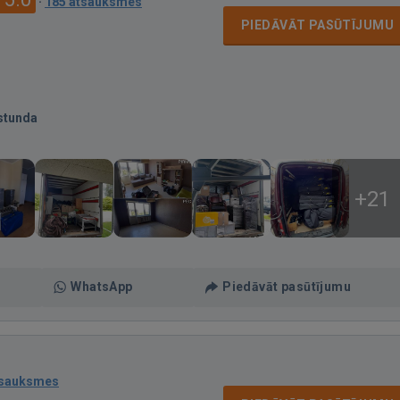
·
185 atsauksmes
PIEDĀVĀT PASŪTĪJUMU
stunda
+21
WhatsApp
Piedāvāt pasūtījumu
tsauksmes