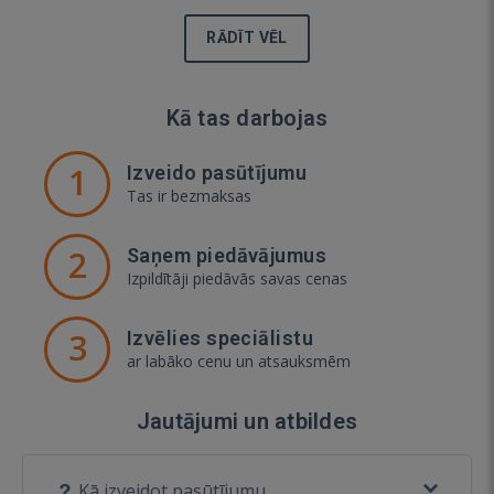
RĀDĪT VĒL
Kā tas darbojas
1
Izveido pasūtījumu
Tas ir bezmaksas
2
Saņem piedāvājumus
Izpildītāji piedāvās savas cenas
3
Izvēlies speciālistu
ar labāko cenu un atsauksmēm
Jautājumi un atbildes
Kā izveidot pasūtījumu