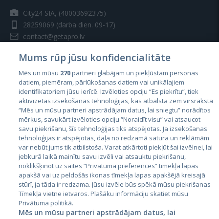
City24 SIA, (40003692375)
28259069
(darba dien. 09-17)
contact@getapro.lv
Mums rūp jūsu konfidencialitāte
Mēs un mūsu
270
partneri glabājam un piekļūstam personas
datiem, piemēram, pārlūkošanas datiem vai unikālajiem
identifikatoriem jūsu ierīcē. Izvēloties opciju “Es piekrītu”, tiek
Valstis
aktivizētas izsekošanas tehnoloģijas, kas atbalsta zem virsraksta
Igaunija
“Mēs un mūsu partneri apstrādājam datus, lai sniegtu” norādītos
mērķus, savukārt izvēloties opciju “Noraidīt visu” vai atsaucot
Latvija
savu piekrišanu, šīs tehnoloģijas tiks atspējotas. Ja izsekošanas
tehnoloģijas ir atspējotas, daļa no redzamā satura un reklāmām
Lietuva
var nebūt jums tik atbilstoša. Varat atkārtoti piekļūt šai izvēlnei, lai
jebkurā laikā mainītu savu izvēli vai atsauktu piekrišanu,
noklikšķinot uz saites “Privātuma preferences” tīmekļa lapas
apakšā vai uz peldošās ikonas tīmekļa lapas apakšējā kreisajā
stūrī, ja tāda ir redzama. Jūsu izvēle būs spēkā mūsu piekrišanas
Tīmekļa vietne ietvaros. Plašāku informāciju skatiet mūsu
Privātuma politikā.
Mēs un mūsu partneri apstrādājam datus, lai