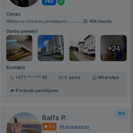
PRO
Cenas
Mēbeļu un tehnikas pārvadājumi
25-40€/stunda
Darbu piemēri
+24
Kontakti
+371 *** *** 90
E-pasts
WhatsApp
Piedāvāt pasūtījumu
3
Ralfs P.
5.0
·
49 atsauksmes