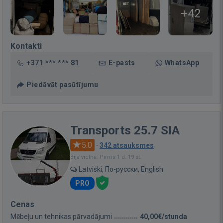
+42
Kontakti
+371 *** *** 81
E-pasts
WhatsApp
Piedāvāt pasūtījumu
Transports 25.7 SIA
5.0
·
342 atsauksmes
Bija vietnē: Pirms 1 d. 19 st.
Latviski, По-русски, English
PRO
Cenas
Mēbeļu un tehnikas pārvadājumi
40,00€/stunda