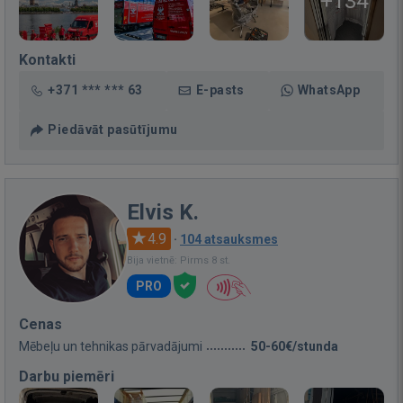
+134
Kontakti
+371 *** *** 63
E-pasts
WhatsApp
Piedāvāt pasūtījumu
Elvis K.
4.9
·
104 atsauksmes
Bija vietnē: Pirms 8 st.
PRO
Cenas
Mēbeļu un tehnikas pārvadājumi
50-60€/stunda
Darbu piemēri