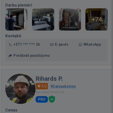
Darbu piemēri
+74
Kontakti
+371 *** *** 26
E-pasts
WhatsApp
Piedāvāt pasūtījumu
Rihards P.
5.0
·
90 atsauksmes
Bija vietnē: Pirms 9 st.
PRO
Cenas