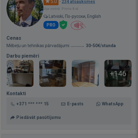
5.0
·
234 atsauksmes
Bija vietnē: Pirms 8 st.
Latviski, По-русски, English
PRO
Cenas
Mēbeļu un tehnikas pārvadājumi
30-50€/stunda
Darbu piemēri
+146
Kontakti
+371 *** *** 15
E-pasts
WhatsApp
Piedāvāt pasūtījumu