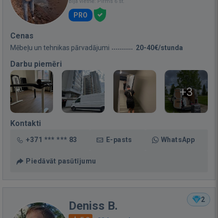
Bija vietnē: Pirms 6 st.
PRO
Cenas
Mēbeļu un tehnikas pārvadājumi
20-40€/stunda
Darbu piemēri
+3
Kontakti
+371 *** *** 83
E-pasts
WhatsApp
Piedāvāt pasūtījumu
2
Deniss B.