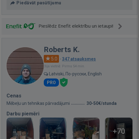
Piedāvāt pasūtījumu
Pieslēdz Enefit elektrību un ietaupi!
Roberts K.
5.0
·
347 atsauksmes
Bija vietnē: Pirms 54 min.
Latviski, По-русски, English
PRO
Cenas
Mēbeļu un tehnikas pārvadājumi
30-50€/stunda
Darbu piemēri
+70