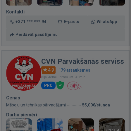
Kontakti
+371 *** *** 94
E-pasts
WhatsApp
Piedāvāt pasūtījumu
CVN Pārvākšanās serviss
4.9
·
179 atsauksmes
Bija vietnē: Pirms 3st. 39 min.
PRO
Cenas
Mēbeļu un tehnikas pārvadājumi
55,00€/stunda
Darbu piemēri