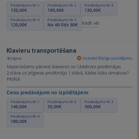
Piedāvājums Nr.1
Piedāvājums Nr.2
Piedāvājums Nr.3
120,00€
100,00€
130,00€
Piedāvājums Nr.4
Piedāvājums Nr.5
Rādīt vēl
120,00€
No 60 līdz 80€
Klavieru transportēšana
Izveidot līdzīgu pasūtījumu
Jelgava
Nepieciešams pārvest klavieres no Līvbērzes privātmājas
2.stāva uz Jelgavas privātmāju 1.stāvā, kādas būtu izmaksas?
Pilsētā
Cenu piedāvājumi no izpildītājiem:
Piedāvājums Nr.1
Piedāvājums Nr.2
Piedāvājums Nr.3
140,00€
55,00€
300,00€
Piedāvājums Nr.4
180,00€