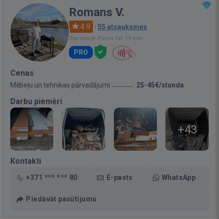
Romans V.
4.9
·
55 atsauksmes
Bija vietnē: Pirms 1st. 19 min.
PRO
Cenas
Mēbeļu un tehnikas pārvadājumi
25-45€/stunda
Darbu piemēri
+43
Kontakti
+371 *** *** 80
E-pasts
WhatsApp
Piedāvāt pasūtījumu