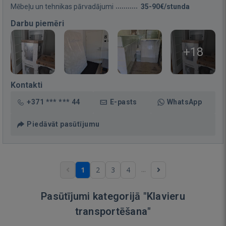
Mēbeļu un tehnikas pārvadājumi
35-90€/stunda
Darbu piemēri
+18
Kontakti
+371 *** *** 44
E-pasts
WhatsApp
Piedāvāt pasūtījumu
...
1
2
3
4
Pasūtījumi kategorijā "Klavieru
transportēšana"