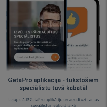
GetaPro aplikācija - tūkstošiem
speciālistu tavā kabatā!
Lejupielādē GetaPro aplikāciju un atrodi uzticamus
speciālistus jebkurā laikā.