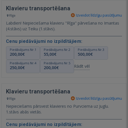
Klavieru transportēšana
Izveidot līdzīgu pasūtījumu
Rīga
Labdien! Nepieciešama klavieru "Rīga" pārvešana no Imantas
(4.stāvs) uz Teiku (1.stāvs).
Cenu piedāvājumi no izpildītājiem:
Piedāvājums Nr.1
Piedāvājums Nr.2
Piedāvājums Nr.3
200,00€
55,00€
500,00€
Piedāvājums Nr.4
Piedāvājums Nr.5
Rādīt vēl
250,00€
200,00€
Klavieru transportēšana
Izveidot līdzīgu pasūtījumu
Rīga
Nepieciešams pārsvest klavieres no Purvciema uz Juglu.
1.stāvs abās vietās.
Cenu piedāvājumi no izpildītājiem: