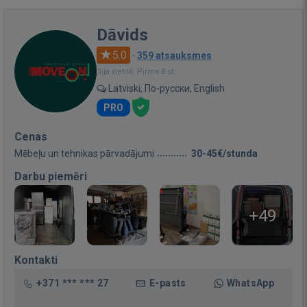
Dāvids
5.0
·
359 atsauksmes
Bija vietnē: Pirms 8 st.
Latviski, По-русски, English
PRO
Cenas
Mēbeļu un tehnikas pārvadājumi
30-45€/stunda
Darbu piemēri
+49
Kontakti
+371 *** *** 27
E-pasts
WhatsApp