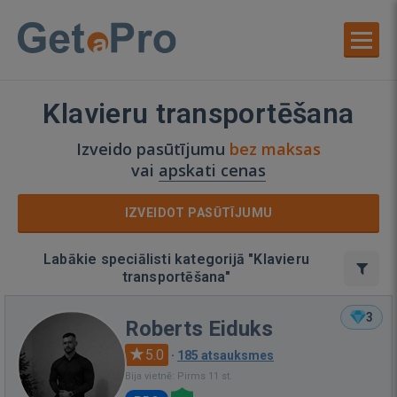
Klavieru transportēšana
Izveido pasūtījumu
bez maksas
vai
apskati cenas
IZVEIDOT PASŪTĪJUMU
Labākie speciālisti kategorijā "Klavieru
transportēšana"
3
Roberts Eiduks
5.0
·
185 atsauksmes
Bija vietnē: Pirms 11 st.