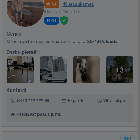
5.0
·
49 atsauksmes
Bija vietnē: Pirms 50 min.
PRO
Cenas
Mēbeļu un tehnikas pārvadājumi
20-40€/stunda
Darbu piemēri
+3
Kontakti
+371 *** *** 83
E-pasts
WhatsApp
Piedāvāt pasūtījumu
2