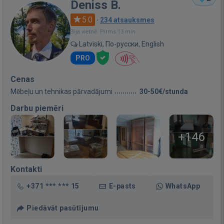
Deniss B.
5.0
·
234 atsauksmes
Bija vietnē: Pirms 13 min.
Latviski, По-русски, English
PRO
Cenas
Mēbeļu un tehnikas pārvadājumi
30-50€/stunda
Darbu piemēri
+146
Kontakti
+371 *** *** 15
E-pasts
WhatsApp
Piedāvāt pasūtījumu