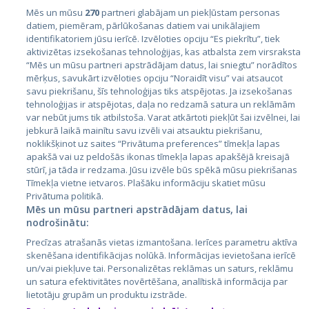
Mēs un mūsu
270
partneri glabājam un piekļūstam personas
datiem, piemēram, pārlūkošanas datiem vai unikālajiem
identifikatoriem jūsu ierīcē. Izvēloties opciju “Es piekrītu”, tiek
Valstis
aktivizētas izsekošanas tehnoloģijas, kas atbalsta zem virsraksta
Igaunija
“Mēs un mūsu partneri apstrādājam datus, lai sniegtu” norādītos
mērķus, savukārt izvēloties opciju “Noraidīt visu” vai atsaucot
Latvija
savu piekrišanu, šīs tehnoloģijas tiks atspējotas. Ja izsekošanas
tehnoloģijas ir atspējotas, daļa no redzamā satura un reklāmām
Lietuva
var nebūt jums tik atbilstoša. Varat atkārtoti piekļūt šai izvēlnei, lai
jebkurā laikā mainītu savu izvēli vai atsauktu piekrišanu,
noklikšķinot uz saites “Privātuma preferences” tīmekļa lapas
apakšā vai uz peldošās ikonas tīmekļa lapas apakšējā kreisajā
stūrī, ja tāda ir redzama. Jūsu izvēle būs spēkā mūsu piekrišanas
Tīmekļa vietne ietvaros. Plašāku informāciju skatiet mūsu
Privātuma politikā.
Mēs un mūsu partneri apstrādājam datus, lai
nodrošinātu:
City24.lv
CVbankas.lt
Precīzas atrašanās vietas izmantošana. Ierīces parametru aktīva
City24.ee
Kainos.lt
skenēšana identifikācijas nolūkā. Informācijas ievietošana ierīcē
un/vai piekļuve tai. Personalizētas reklāmas un saturs, reklāmu
GetaPro.lv
Paslaugos.lt
un satura efektivitātes novērtēšana, analītiskā informācija par
GetaPro.ee
auto24.ee
lietotāju grupām un produktu izstrāde.
Skelbiu.lt
KV.ee