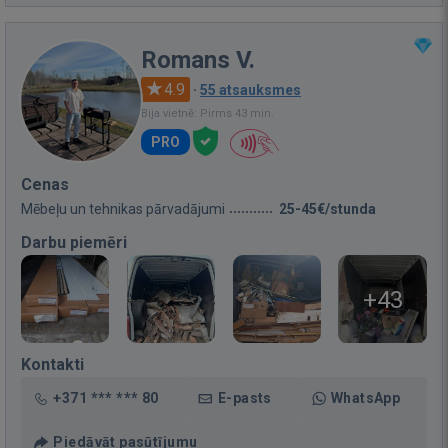
Romans V.
4.9
·
55 atsauksmes
Bija vietnē: Pirms 43 min.
PRO
Cenas
Mēbeļu un tehnikas pārvadājumi
25-45€/stunda
Darbu piemēri
+43
Kontakti
+371 *** *** 80
E-pasts
WhatsApp
Piedāvāt pasūtījumu