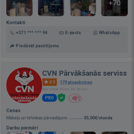
+70
Kontakti
+371 *** *** 94
E-pasts
WhatsApp
Piedāvāt pasūtījumu
CVN Pārvākšanās serviss
4.9
·
179 atsauksmes
Bija vietnē: Pirms 2st. 30 min.
PRO
Cenas
Mēbeļu un tehnikas pārvadājumi
55,00€/stunda
Darbu piemēri