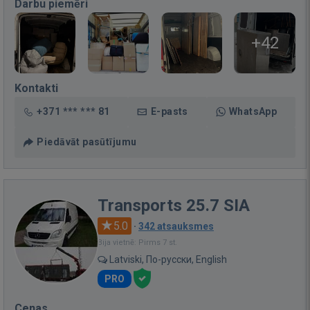
Darbu piemēri
+42
Kontakti
+371 *** *** 81
E-pasts
WhatsApp
Piedāvāt pasūtījumu
Transports 25.7 SIA
5.0
·
342 atsauksmes
Bija vietnē: Pirms 7 st.
Latviski, По-русски, English
PRO
Cenas