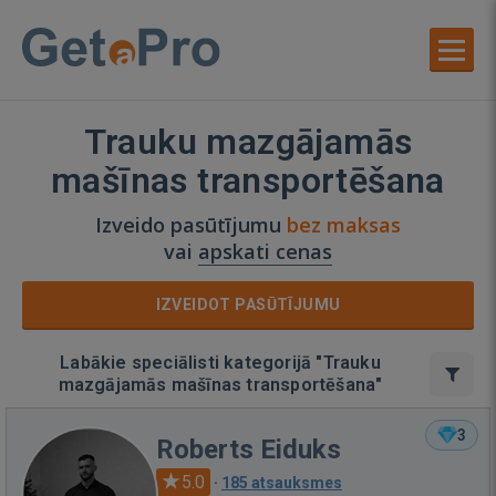
Trauku mazgājamās
mašīnas transportēšana
Izveido pasūtījumu
bez maksas
vai
apskati cenas
IZVEIDOT PASŪTĪJUMU
Labākie speciālisti kategorijā "Trauku
mazgājamās mašīnas transportēšana"
3
Roberts Eiduks
5.0
·
185 atsauksmes