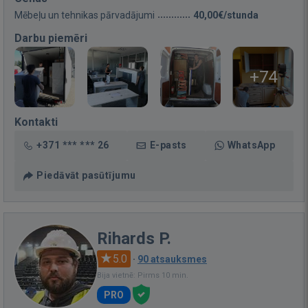
Mēbeļu un tehnikas pārvadājumi
40,00€/stunda
Darbu piemēri
+74
Kontakti
+371 *** *** 26
E-pasts
WhatsApp
Piedāvāt pasūtījumu
Rihards P.
5.0
·
90 atsauksmes
Bija vietnē: Pirms 10 min.
PRO