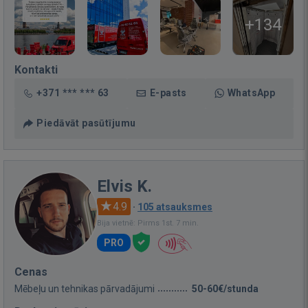
+134
Kontakti
+371 *** *** 63
E-pasts
WhatsApp
Piedāvāt pasūtījumu
Elvis K.
4.9
·
105 atsauksmes
Bija vietnē: Pirms 1st. 7 min.
PRO
Cenas
Mēbeļu un tehnikas pārvadājumi
50-60€/stunda