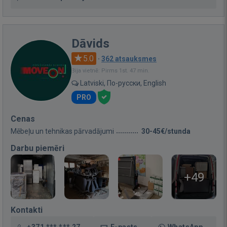
Dāvids
5.0
·
362 atsauksmes
Bija vietnē: Pirms 1st. 47 min.
Latviski, По-русски, English
PRO
Cenas
Mēbeļu un tehnikas pārvadājumi
30-45€/stunda
Darbu piemēri
+49
Kontakti