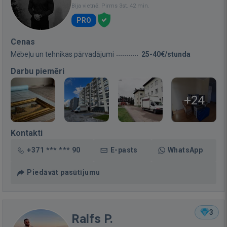
Bija vietnē: Pirms 3st. 42 min.
PRO
Cenas
Mēbeļu un tehnikas pārvadājumi
25-40€/stunda
Darbu piemēri
+24
Kontakti
+371 *** *** 90
E-pasts
WhatsApp
Piedāvāt pasūtījumu
3
Ralfs P.