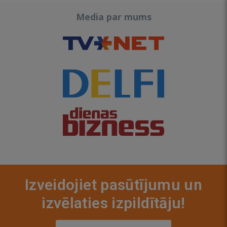
Media par mums
Izveidojiet pasūtījumu un
izvēlaties izpildītāju!