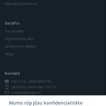
Pārvaldīt preferences
GetaPro
Par projektu
Atgriezeniskā saite
Jautājumi un atbildes
Blogs
Kontakti
City24 SIA, (40003692375)
28259069
(darba dien. 09-17)
contact@getapro.lv
Mums rūp jūsu konfidencialitāte