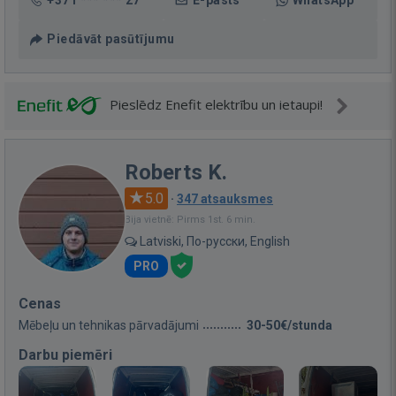
+371 *** *** 27
E-pasts
WhatsApp
Piedāvāt pasūtījumu
Pieslēdz Enefit elektrību un ietaupi!
Roberts K.
5.0
·
347 atsauksmes
Bija vietnē: Pirms 1st. 6 min.
Latviski, По-русски, English
PRO
Cenas
Mēbeļu un tehnikas pārvadājumi
30-50€/stunda
Darbu piemēri