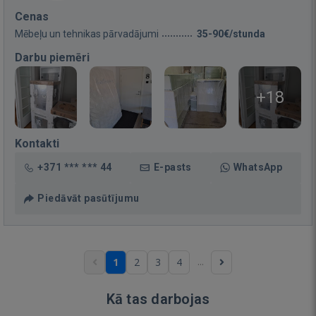
Cenas
Mēbeļu un tehnikas pārvadājumi
35-90€/stunda
Darbu piemēri
+18
Kontakti
+371 *** *** 44
E-pasts
WhatsApp
Piedāvāt pasūtījumu
...
1
2
3
4
Kā tas darbojas