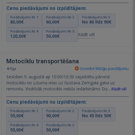
Cenu piedāvājumi no izpildītājiem:
Piedāvājums Nr.1
Piedāvājums Nr.2
Piedāvājums Nr.3
80,00€
60,00€
No 80 līdz 90€
Piedāvājums Nr.4
Piedāvājums Nr.5
Rādīt vēl
120,00€
50,00€
Motociklu transportēšana
Izveidot līdzīgu pasūtījumu
Rīga
Sestdien 9. augustā ap 10:00/10:30 vajadzētu pārvest
motociklu no Lizuma ielas uz Gustava Zemgala gatvi uz
remontu. Visdrīzāk motocikls nebūs iedarbināms Du…
Rādīt vēl
Cenu piedāvājumi no izpildītājiem:
Piedāvājums Nr.1
Piedāvājums Nr.2
Piedāvājums Nr.3
55,00€
90,00€
No 45 līdz 50€
Piedāvājums Nr.4
Piedāvājums Nr.5
55,00€
50,00€