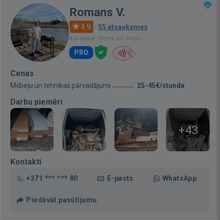
Romans V.
4.9
·
55 atsauksmes
Bija vietnē: Pirms 2st. 3 min.
PRO
Cenas
Mēbeļu un tehnikas pārvadājumi
25-45€/stunda
Darbu piemēri
+43
Kontakti
+371 *** *** 80
E-pasts
WhatsApp
Piedāvāt pasūtījumu