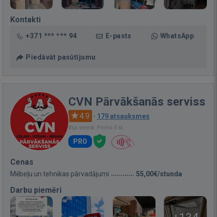
Kontakti
+371 *** *** 94
E-pasts
WhatsApp
Piedāvāt pasūtījumu
CVN Pārvākšanās serviss
4.9
·
179 atsauksmes
Bija vietnē: Pirms 5 st.
PRO
Cenas
Mēbeļu un tehnikas pārvadājumi
55,00€/stunda
Darbu piemēri