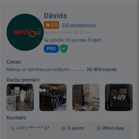
Dāvids
5.0
·
362 atsauksmes
Bija vietnē: Pirms 4st. 52 min.
Latviski, По-русски, English
PRO
Cenas
Mēbeļu un tehnikas pārvadājumi
30-45€/stunda
Darbu piemēri
+49
Kontakti
+371 *** *** 27
E-pasts
WhatsApp