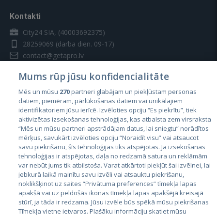
Kontakti
City24 SIA, (40003692375)
28259069
(darba dien. 09-17)
contact@getapro.lv
Mums rūp jūsu konfidencialitāte
Mēs un mūsu
270
partneri glabājam un piekļūstam personas
datiem, piemēram, pārlūkošanas datiem vai unikālajiem
identifikatoriem jūsu ierīcē. Izvēloties opciju “Es piekrītu”, tiek
Valstis
aktivizētas izsekošanas tehnoloģijas, kas atbalsta zem virsraksta
Igaunija
“Mēs un mūsu partneri apstrādājam datus, lai sniegtu” norādītos
mērķus, savukārt izvēloties opciju “Noraidīt visu” vai atsaucot
Latvija
savu piekrišanu, šīs tehnoloģijas tiks atspējotas. Ja izsekošanas
tehnoloģijas ir atspējotas, daļa no redzamā satura un reklāmām
Lietuva
var nebūt jums tik atbilstoša. Varat atkārtoti piekļūt šai izvēlnei, lai
jebkurā laikā mainītu savu izvēli vai atsauktu piekrišanu,
noklikšķinot uz saites “Privātuma preferences” tīmekļa lapas
apakšā vai uz peldošās ikonas tīmekļa lapas apakšējā kreisajā
stūrī, ja tāda ir redzama. Jūsu izvēle būs spēkā mūsu piekrišanas
Tīmekļa vietne ietvaros. Plašāku informāciju skatiet mūsu