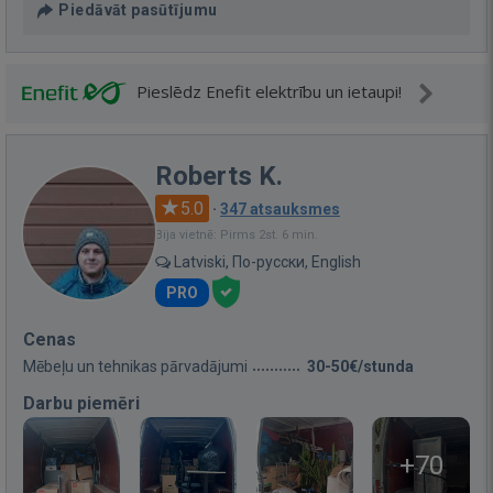
Piedāvāt pasūtījumu
Pieslēdz Enefit elektrību un ietaupi!
Roberts K.
5.0
·
347 atsauksmes
Bija vietnē: Pirms 2st. 6 min.
Latviski, По-русски, English
PRO
Cenas
Mēbeļu un tehnikas pārvadājumi
30-50€/stunda
Darbu piemēri
+70