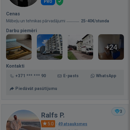
PRO
Cenas
Mēbeļu un tehnikas pārvadājumi
25-40€/stunda
Darbu piemēri
+24
Kontakti
+371 *** *** 90
E-pasts
WhatsApp
Piedāvāt pasūtījumu
3
Ralfs P.
5.0
·
49 atsauksmes