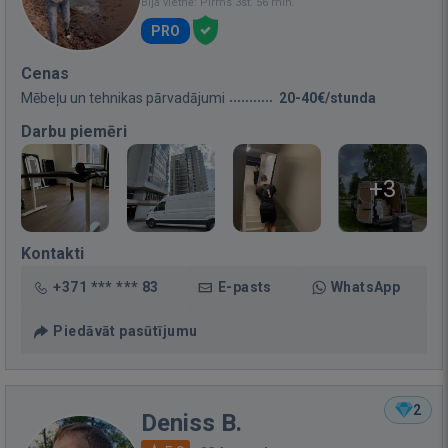
Bija vietnē: Pirms 3st. 56 min.
PRO
Cenas
Mēbeļu un tehnikas pārvadājumi
20-40€/stunda
Darbu piemēri
+3
Kontakti
+371 *** *** 83
E-pasts
WhatsApp
Piedāvāt pasūtījumu
2
Deniss B.