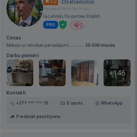
5.0
·
234 atsauksmes
Bija vietnē: Pirms 1st. 16 min.
Latviski, По-русски, English
PRO
Cenas
Mēbeļu un tehnikas pārvadājumi
30-50€/stunda
Darbu piemēri
+146
Kontakti
+371 *** *** 15
E-pasts
WhatsApp
Piedāvāt pasūtījumu