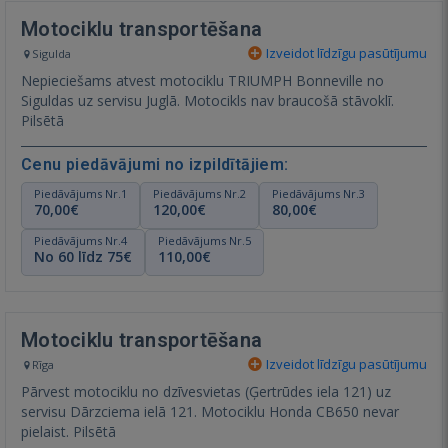
Motociklu transportēšana
Izveidot līdzīgu pasūtījumu
Sigulda
Nepieciešams atvest motociklu TRIUMPH Bonneville no
Siguldas uz servisu Juglā. Motocikls nav braucošā stāvoklī.
Pilsētā
Cenu piedāvājumi no izpildītājiem:
Piedāvājums Nr.1
Piedāvājums Nr.2
Piedāvājums Nr.3
70,00€
120,00€
80,00€
Piedāvājums Nr.4
Piedāvājums Nr.5
No 60 līdz 75€
110,00€
Motociklu transportēšana
Izveidot līdzīgu pasūtījumu
Rīga
Pārvest motociklu no dzīvesvietas (Ģertrūdes iela 121) uz
servisu Dārzciema ielā 121. Motociklu Honda CB650 nevar
pielaist. Pilsētā