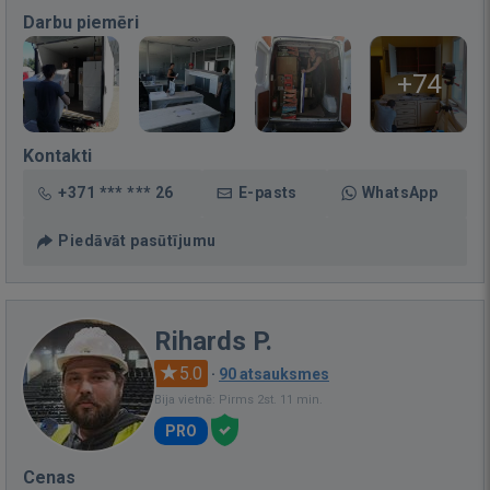
Darbu piemēri
+74
Kontakti
+371 *** *** 26
E-pasts
WhatsApp
Piedāvāt pasūtījumu
Rihards P.
5.0
·
90 atsauksmes
Bija vietnē: Pirms 2st. 11 min.
PRO
Cenas