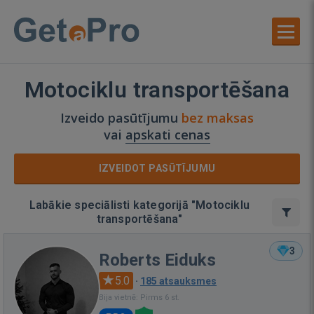
Motociklu transportēšana
Izveido pasūtījumu
bez maksas
vai
apskati cenas
IZVEIDOT PASŪTĪJUMU
Labākie speciālisti kategorijā "Motociklu
transportēšana"
3
Roberts Eiduks
5.0
·
185 atsauksmes
Bija vietnē: Pirms 6 st.