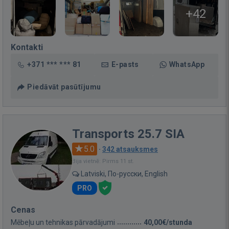
+42
Kontakti
+371 *** *** 81
E-pasts
WhatsApp
Piedāvāt pasūtījumu
Transports 25.7 SIA
5.0
·
342 atsauksmes
Bija vietnē: Pirms 11 st.
Latviski, По-русски, English
PRO
Cenas
Mēbeļu un tehnikas pārvadājumi
40,00€/stunda