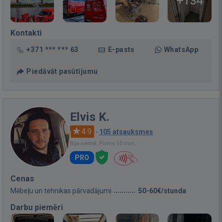
+134
Kontakti
+371 *** *** 63
E-pasts
WhatsApp
Piedāvāt pasūtījumu
Elvis K.
4.9
·
105 atsauksmes
Bija vietnē: Pirms 10 min.
PRO
Cenas
Mēbeļu un tehnikas pārvadājumi
50-60€/stunda
Darbu piemēri