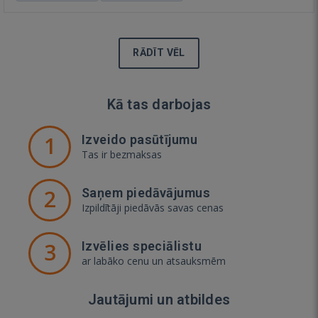
RĀDĪT VĒL
Kā tas darbojas
1
Izveido pasūtījumu
Tas ir bezmaksas
2
Saņem piedāvājumus
Izpildītāji piedāvās savas cenas
3
Izvēlies speciālistu
ar labāko cenu un atsauksmēm
Jautājumi un atbildes