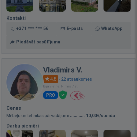
Kontakti
+371 *** *** 56
E-pasts
WhatsApp
Piedāvāt pasūtījumu
Vladimirs V.
4.8
·
22 atsauksmes
Bija vietnē: Pirms 7 st.
PRO
Cenas
Mēbeļu un tehnikas pārvadājumi
10,00€/stunda
Darbu piemēri