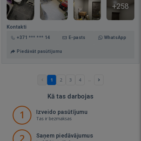
+258
Kontakti
+371 *** *** 14
E-pasts
WhatsApp
Piedāvāt pasūtījumu
...
1
2
3
4
Kā tas darbojas
1
Izveido pasūtījumu
Tas ir bezmaksas
2
Saņem piedāvājumus