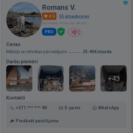
Romans V.
4.9
·
55 atsauksmes
Bija vietnē: Pirms 2st. 48 min.
PRO
Cenas
Mēbeļu un tehnikas pārvadājumi
25-45€/stunda
Darbu piemēri
+43
Kontakti
+371 *** *** 80
E-pasts
WhatsApp
Piedāvāt pasūtījumu