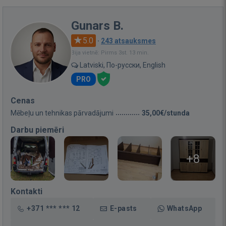
Gunars B.
5.0
·
243 atsauksmes
Bija vietnē: Pirms 3st. 13 min.
Latviski, По-русски, English
PRO
Cenas
Mēbeļu un tehnikas pārvadājumi
35,00€/stunda
Darbu piemēri
+8
Kontakti
+371 *** *** 12
E-pasts
WhatsApp