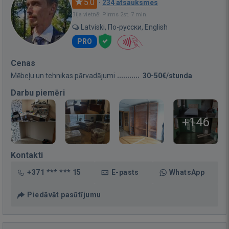
5.0
·
234 atsauksmes
Bija vietnē: Pirms 2st. 7 min.
Latviski, По-русски, English
PRO
Cenas
Mēbeļu un tehnikas pārvadājumi
30-50€/stunda
Darbu piemēri
+146
Kontakti
+371 *** *** 15
E-pasts
WhatsApp
Piedāvāt pasūtījumu