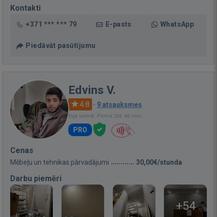
Kontakti
+371 *** *** 79
E-pasts
WhatsApp
Piedāvāt pasūtījumu
Edvins V.
4.8
·
9 atsauksmes
Bija vietnē: Pirms 2st. 46 min.
PRO
Cenas
Mēbeļu un tehnikas pārvadājumi
30,00€/stunda
Darbu piemēri
+54