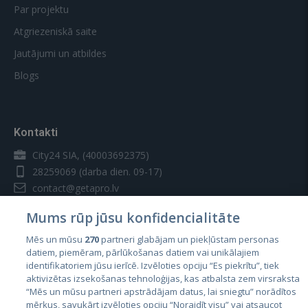
Par projektu
Atgriezeniskā saite
Jautājumi un atbildes
Blogs
Kontakti
City24 SIA, (40003692375)
28259069
(darba dien. 09-17)
contact@getapro.lv
Mums rūp jūsu konfidencialitāte
Mēs un mūsu
270
partneri glabājam un piekļūstam personas
datiem, piemēram, pārlūkošanas datiem vai unikālajiem
identifikatoriem jūsu ierīcē. Izvēloties opciju “Es piekrītu”, tiek
Valstis
aktivizētas izsekošanas tehnoloģijas, kas atbalsta zem virsraksta
Igaunija
“Mēs un mūsu partneri apstrādājam datus, lai sniegtu” norādītos
mērķus, savukārt izvēloties opciju “Noraidīt visu” vai atsaucot