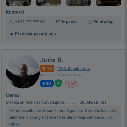
Kontakti
+371 *** *** 33
E-pasts
WhatsApp
Piedāvāt pasūtījumu
Juris B.
4.9
·
1160 atsauksmes
Bija vietnē: Pirms 4st. 24 min.
PRO
Cenas
Mēbeļu un tehnikas pārvadājumi
50,00€/stunda
Pieredze celtniecībā vairāk par 20 gadiem. Santehnikas darbi,
Elektrība, Vispārīgie celtniecības darbi. Māju celtniecīb...
lasīt
vairāk