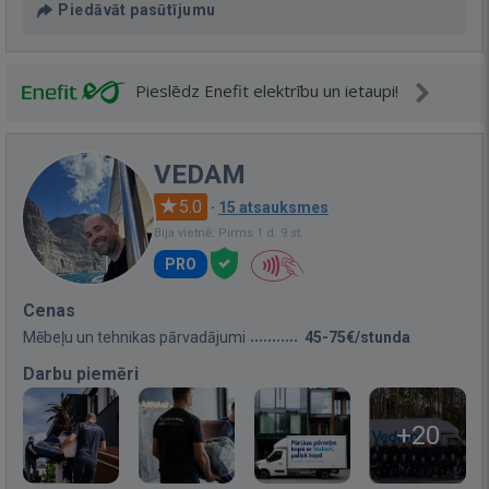
Piedāvāt pasūtījumu
Pieslēdz Enefit elektrību un ietaupi!
VEDAM
5.0
·
15 atsauksmes
Bija vietnē: Pirms 1 d. 9 st.
PRO
Cenas
Mēbeļu un tehnikas pārvadājumi
45-75€/stunda
Darbu piemēri
+20