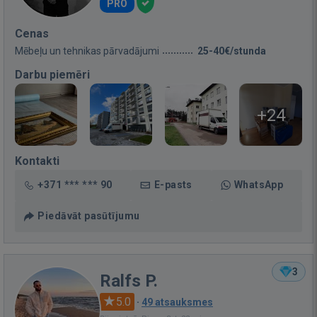
PRO
Cenas
Mēbeļu un tehnikas pārvadājumi
25-40€/stunda
Darbu piemēri
+24
Kontakti
+371 *** *** 90
E-pasts
WhatsApp
Piedāvāt pasūtījumu
3
Ralfs P.
5.0
·
49 atsauksmes