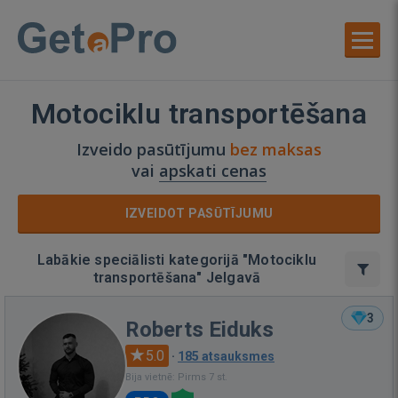
Motociklu transportēšana
Izveido pasūtījumu
bez maksas
vai
apskati cenas
IZVEIDOT PASŪTĪJUMU
Labākie speciālisti kategorijā "Motociklu
transportēšana" Jelgavā
3
Roberts Eiduks
5.0
·
185 atsauksmes
Bija vietnē: Pirms 7 st.