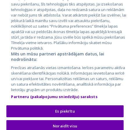
Latvija
savu piekrišanu, šīs tehnoloģijas tiks atspējotas. Ja izsekošanas
tehnoloģijas ir atspējotas, daļa no redzamā satura un reklāmām
Lietuva
var nebūt jums tik atbilstoša. Varat atkārtoti piekļūt šai izvēlnei, lai
jebkurā laikā mainītu savu izvēli vai atsauktu piekrišanu,
noklikšķinot uz saites “Privātuma preferences” tīmekļa lapas
apakšā vai uz peldošās ikonas tīmekļa lapas apakšējā kreisajā
stūrī, ja tāda ir redzama. Jūsu izvēle būs spēkā mūsu piekrišanas
Tīmekļa vietne ietvaros. Plašāku informāciju skatiet mūsu
Privātuma politikā.
Mēs un mūsu partneri apstrādājam datus, lai
nodrošinātu:
City24.lv
CVbankas.lt
Precīzas atrašanās vietas izmantošana. Ierīces parametru aktīva
City24.ee
Kainos.lt
skenēšana identifikācijas nolūkā. Informācijas ievietošana ierīcē
un/vai piekļuve tai. Personalizētas reklāmas un saturs, reklāmu
GetaPro.lv
Paslaugos.lt
un satura efektivitātes novērtēšana, analītiskā informācija par
GetaPro.ee
auto24.ee
lietotāju grupām un produktu izstrāde.
Skelbiu.lt
KV.ee
Partneru (pakalpojumu sniedzēju) saraksts
Autoplius.lt
Osta.ee
Aruodas.lt
KuldneBörs.ee
Es piekrītu
Noraidīt visu