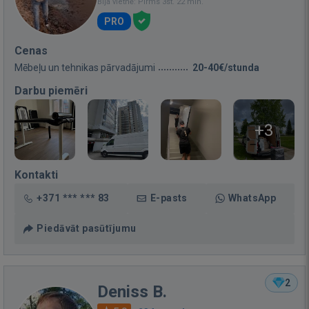
Bija vietnē: Pirms 3st. 22 min.
PRO
Cenas
Mēbeļu un tehnikas pārvadājumi
20-40€/stunda
Darbu piemēri
+3
Kontakti
+371 *** *** 83
E-pasts
WhatsApp
Piedāvāt pasūtījumu
2
Deniss B.