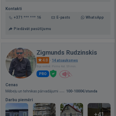
Kontakti
+371 *** *** 16
E-pasts
WhatsApp
Piedāvāt pasūtījumu
Zigmunds Rudzinskis
4.8
·
14 atsauksmes
Bija vietnē: Pirms 4st. 59 min.
PRO
Cenas
Mēbeļu un tehnikas pārvadājumi
100-1000€/stunda
Darbu piemēri
+41