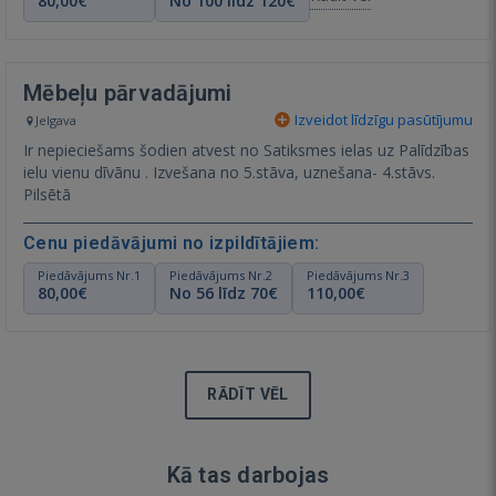
80,00€
No 100 līdz 120€
Mēbeļu pārvadājumi
Izveidot līdzīgu pasūtījumu
Jelgava
Ir nepieciešams šodien atvest no Satiksmes ielas uz Palīdzības
ielu vienu dīvānu . Izvešana no 5.stāva, uznešana- 4.stāvs.
Pilsētā
Cenu piedāvājumi no izpildītājiem:
Piedāvājums Nr.1
Piedāvājums Nr.2
Piedāvājums Nr.3
80,00€
No 56 līdz 70€
110,00€
RĀDĪT VĒL
Kā tas darbojas