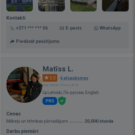
Kontakti
+371 *** *** 56
E-pasts
WhatsApp
Piedāvāt pasūtījumu
Matīss L.
5.0
·
6 atsauksmes
Bija vietnē: Pirms 20 st.
Latviski, По-русски, English
PRO
Cenas
Mēbeļu un tehnikas pārvadājumi
20,00€/stunda
Darbu piemēri