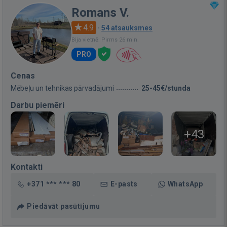
Romans V.
4.9
·
54 atsauksmes
Bija vietnē: Pirms 26 min.
PRO
Cenas
Mēbeļu un tehnikas pārvadājumi
25-45€/stunda
Darbu piemēri
+43
Kontakti
+371 *** *** 80
E-pasts
WhatsApp
Piedāvāt pasūtījumu