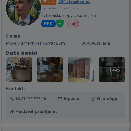
5.0
·
234 atsauksmes
Bija vietnē: Pirms 10 min.
Latviski, По-русски, English
PRO
Cenas
Mēbeļu un tehnikas pārvadājumi
30-50€/stunda
Darbu piemēri
+146
Kontakti
+371 *** *** 15
E-pasts
WhatsApp
Piedāvāt pasūtījumu