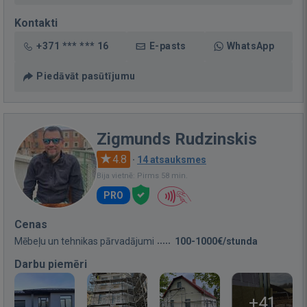
Kontakti
+371 *** *** 16
E-pasts
WhatsApp
Piedāvāt pasūtījumu
Zigmunds Rudzinskis
4.8
·
14 atsauksmes
Bija vietnē: Pirms 58 min.
PRO
Cenas
Mēbeļu un tehnikas pārvadājumi
100-1000€/stunda
Darbu piemēri
+41