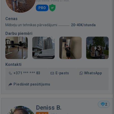
Bija vietnē: Pirms 51 min.
PRO
Cenas
Mēbeļu un tehnikas pārvadājumi
20-40€/stunda
Darbu piemēri
+3
Kontakti
+371 *** *** 83
E-pasts
WhatsApp
Piedāvāt pasūtījumu
2
Deniss B.