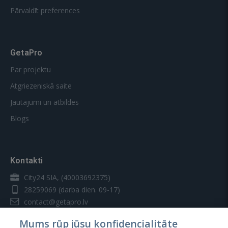
Pārvaldīt preferences
GetaPro
Par projektu
Atgriezeniskā saite
Jautājumi un atbildes
Blogs
Kontakti
City24 SIA, (40003692375)
28259069
(darba dien. 09-17)
contact@getapro.lv
Mums rūp jūsu konfidencialitāte