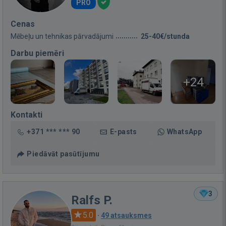
PRO
Cenas
Mēbeļu un tehnikas pārvadājumi
25-40€/stunda
Darbu piemēri
+24
Kontakti
+371 *** *** 90
E-pasts
WhatsApp
Piedāvāt pasūtījumu
3
Ralfs P.
5.0
·
49 atsauksmes