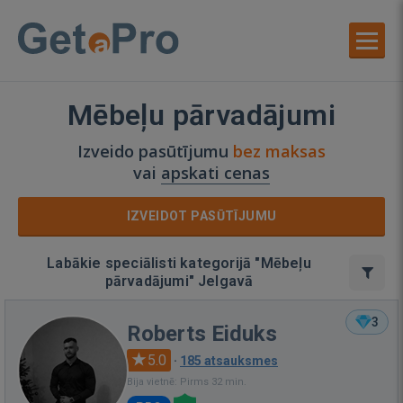
Mēbeļu pārvadājumi
Izveido pasūtījumu
bez maksas
vai
apskati cenas
IZVEIDOT PASŪTĪJUMU
Labākie speciālisti kategorijā "Mēbeļu
pārvadājumi" Jelgavā
3
Roberts Eiduks
5.0
·
185 atsauksmes
Bija vietnē: Pirms 32 min.