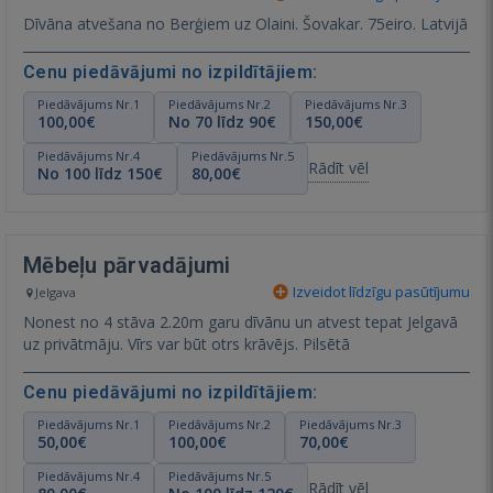
Dīvāna atvešana no Berģiem uz Olaini. Šovakar. 75eiro. Latvijā
Cenu piedāvājumi no izpildītājiem:
Piedāvājums Nr.1
Piedāvājums Nr.2
Piedāvājums Nr.3
100,00€
No 70 līdz 90€
150,00€
Piedāvājums Nr.4
Piedāvājums Nr.5
Rādīt vēl
No 100 līdz 150€
80,00€
Mēbeļu pārvadājumi
Izveidot līdzīgu pasūtījumu
Jelgava
Nonest no 4 stāva 2.20m garu dīvānu un atvest tepat Jelgavā
uz privātmāju. Vīrs var būt otrs krāvējs. Pilsētā
Cenu piedāvājumi no izpildītājiem:
Piedāvājums Nr.1
Piedāvājums Nr.2
Piedāvājums Nr.3
50,00€
100,00€
70,00€
Piedāvājums Nr.4
Piedāvājums Nr.5
Rādīt vēl