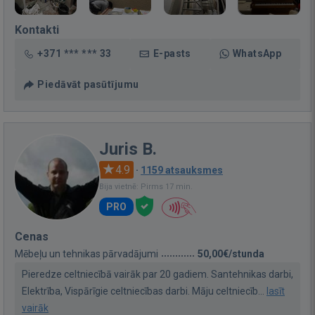
Kontakti
+371 *** *** 33
E-pasts
WhatsApp
Piedāvāt pasūtījumu
Juris B.
4.9
·
1159 atsauksmes
Bija vietnē: Pirms 17 min.
PRO
Cenas
Mēbeļu un tehnikas pārvadājumi
50,00€/stunda
Pieredze celtniecībā vairāk par 20 gadiem. Santehnikas darbi,
Elektrība, Vispārīgie celtniecības darbi. Māju celtniecīb...
lasīt
vairāk