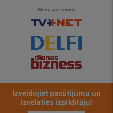
Media par mums
Izveidojiet pasūtījumu un
izvēlaties izpildītāju!