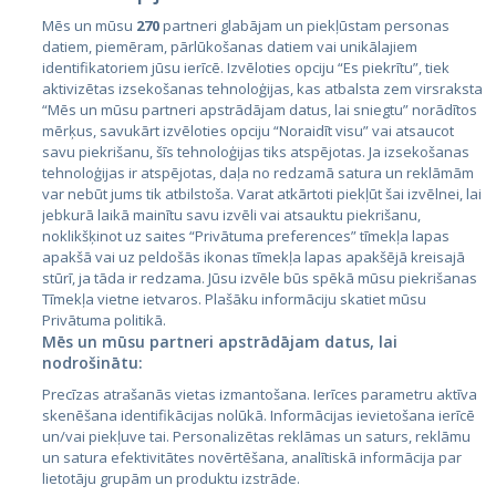
Mēs un mūsu
270
partneri glabājam un piekļūstam personas
datiem, piemēram, pārlūkošanas datiem vai unikālajiem
identifikatoriem jūsu ierīcē. Izvēloties opciju “Es piekrītu”, tiek
Valstis
aktivizētas izsekošanas tehnoloģijas, kas atbalsta zem virsraksta
Igaunija
“Mēs un mūsu partneri apstrādājam datus, lai sniegtu” norādītos
mērķus, savukārt izvēloties opciju “Noraidīt visu” vai atsaucot
Latvija
savu piekrišanu, šīs tehnoloģijas tiks atspējotas. Ja izsekošanas
tehnoloģijas ir atspējotas, daļa no redzamā satura un reklāmām
Lietuva
var nebūt jums tik atbilstoša. Varat atkārtoti piekļūt šai izvēlnei, lai
jebkurā laikā mainītu savu izvēli vai atsauktu piekrišanu,
noklikšķinot uz saites “Privātuma preferences” tīmekļa lapas
apakšā vai uz peldošās ikonas tīmekļa lapas apakšējā kreisajā
stūrī, ja tāda ir redzama. Jūsu izvēle būs spēkā mūsu piekrišanas
Tīmekļa vietne ietvaros. Plašāku informāciju skatiet mūsu
Privātuma politikā.
Mēs un mūsu partneri apstrādājam datus, lai
nodrošinātu:
City24.lv
CVbankas.lt
Precīzas atrašanās vietas izmantošana. Ierīces parametru aktīva
City24.ee
Kainos.lt
skenēšana identifikācijas nolūkā. Informācijas ievietošana ierīcē
un/vai piekļuve tai. Personalizētas reklāmas un saturs, reklāmu
GetaPro.lv
Paslaugos.lt
un satura efektivitātes novērtēšana, analītiskā informācija par
GetaPro.ee
auto24.ee
lietotāju grupām un produktu izstrāde.
Skelbiu.lt
KV.ee