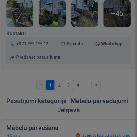
+45
Kontakti
+371 *** *** 12
E-pasts
WhatsApp
Piedāvāt pasūtījumu
...
1
2
3
4
Pasūtījumi kategorijā "Mēbeļu pārvadājumi"
Jelgavā
Mēbeļu pārvešana
Izveidot līdzīgu pasūtījumu
Olaine