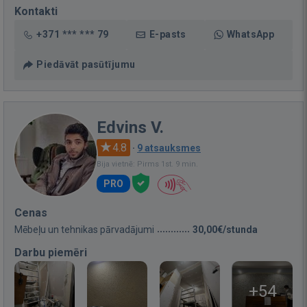
Kontakti
+371 *** *** 79
E-pasts
WhatsApp
Piedāvāt pasūtījumu
Edvins V.
4.8
·
9 atsauksmes
Bija vietnē: Pirms 1st. 9 min.
PRO
Cenas
Mēbeļu un tehnikas pārvadājumi
30,00€/stunda
Darbu piemēri
+54