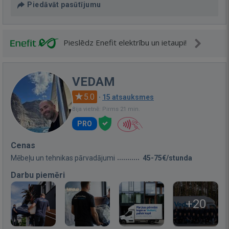
Piedāvāt pasūtījumu
Pieslēdz Enefit elektrību un ietaupi!
VEDAM
5.0
·
15 atsauksmes
Bija vietnē: Pirms 21 min.
PRO
Cenas
Mēbeļu un tehnikas pārvadājumi
45-75€/stunda
Darbu piemēri
+20