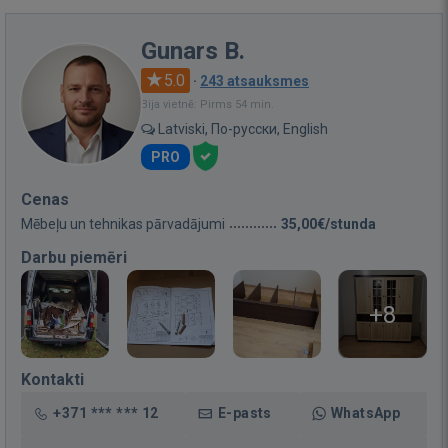
Gunars B.
5.0
·
243 atsauksmes
Bija vietnē: Pirms 54 min.
Latviski, По-русски, English
PRO
Cenas
Mēbeļu un tehnikas pārvadājumi
35,00€/stunda
Darbu piemēri
+8
Kontakti
+371 *** *** 12
E-pasts
WhatsApp