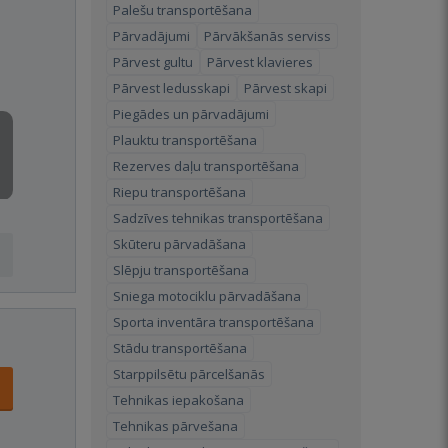
Palešu transportēšana
Pārvadājumi
Pārvākšanās serviss
Pārvest gultu
Pārvest klavieres
Pārvest ledusskapi
Pārvest skapi
Piegādes un pārvadājumi
Plauktu transportēšana
Rezerves daļu transportēšana
Riepu transportēšana
Sadzīves tehnikas transportēšana
Skūteru pārvadāšana
Slēpju transportēšana
Sniega motociklu pārvadāšana
Sporta inventāra transportēšana
Stādu transportēšana
Starppilsētu pārcelšanās
Tehnikas iepakošana
Tehnikas pārvešana