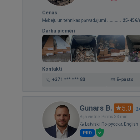
Cenas
Mēbeļu un tehnikas pārvadājumi
25-45€/
Darbu piemēri
Kontakti
+371 *** *** 80
E-pasts
Gunars B.
5.0
·
2
Bija vietnē: Pirms 33 min.
Latviski, По-русски, English
PRO