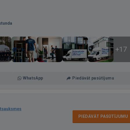
stunda
+17
WhatsApp
Piedāvāt pasūtījumu
atsauksmes
PIEDĀVĀT PASŪTĪJUMU