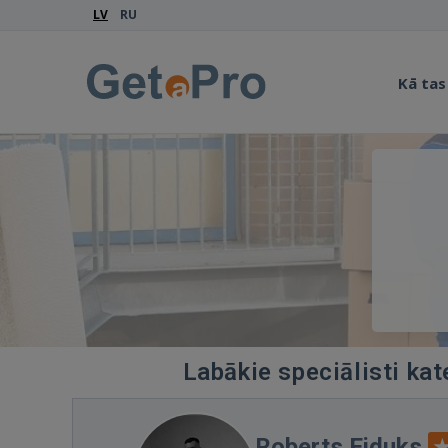
LV
RU
Kā tas
Labākie speciālisti ka
Roberts Eiduks