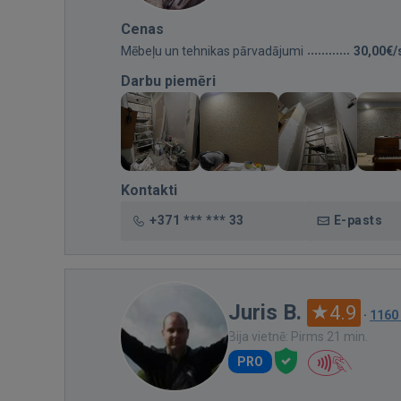
Cenas
Mēbeļu un tehnikas pārvadājumi
30,00€/
Darbu piemēri
Kontakti
+371 *** *** 33
E-pasts
Juris B.
4.9
·
1160
Bija vietnē: Pirms 21 min.
PRO