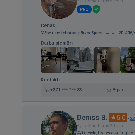
Bija vietnē: Pirms 57 min.
PRO
Cenas
Mēbeļu un tehnikas pārvadājumi
20-40€/
Darbu piemēri
Kontakti
+371 *** *** 83
E-pasts
Deniss B.
5.0
·
23
Bija vietnē: Pirms 20 min.
Latviski, По-русски, English