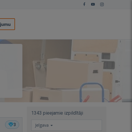
ījumu
1343 pieejamie izpildītāji
3
Jelgava