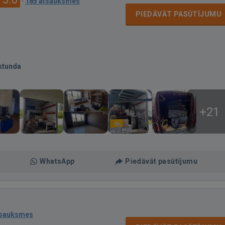
·
185 atsauksmes
PIEDĀVĀT PASŪTĪJUMU
stunda
+21
WhatsApp
Piedāvāt pasūtījumu
tsauksmes