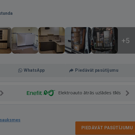
stunda
+5
WhatsApp
Piedāvāt pasūtījumu
Elektroauto ātrās uzlādes tīkls
tsauksmes
PIEDĀVĀT PASŪTĪJUMU