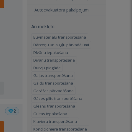
Autoevakuatora pakalpojumi
Arī meklēts
Būvmateriālu transportēšana
Dārzeņu un augļu pārvadājumi
Dīvānu iepakošana
Dīvānu transportēšana
Durvju piegāde
Gaļas transportēšana
Galdu transportēšana
Garāžas pārvadāšana
Gāzes plīts transportēšana
Gleznu transportēšana
2
Gultas iepakošana
Klavieru transportēšana
Kondicioniera transportēšana