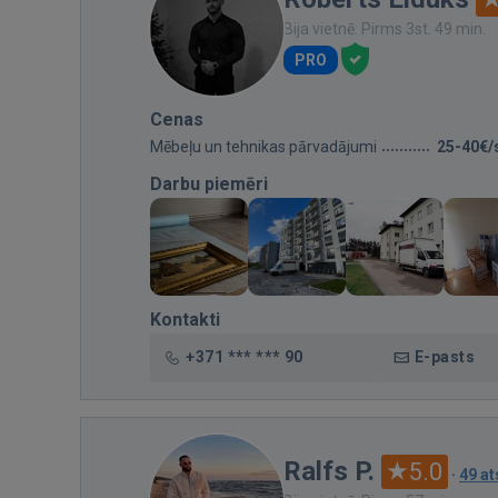
Bija vietnē: Pirms 3st. 49 min.
PRO
Cenas
Mēbeļu un tehnikas pārvadājumi
25-40€/
Darbu piemēri
Kontakti
+371 *** *** 90
E-pasts
Ralfs P.
5.0
·
49 a