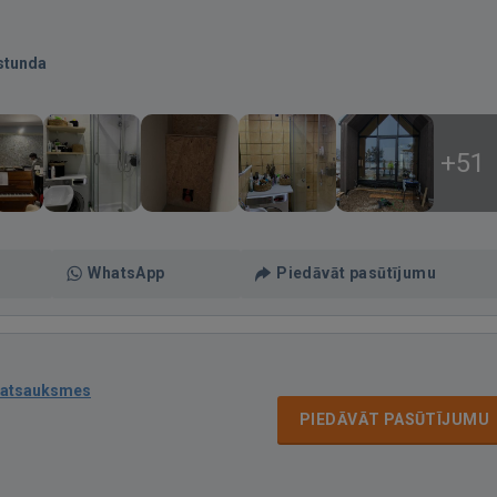
stunda
+51
WhatsApp
Piedāvāt pasūtījumu
 atsauksmes
PIEDĀVĀT PASŪTĪJUMU