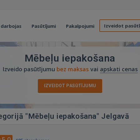
Izveidot pasūt
 darbojas
Pasūtījumi
Pakalpojumi
Mēbeļu iepakošana
Izveido pasūtījumu
bez maksas
vai
apskati cenas
IZVEIDOT PASŪTĪJUMU
tegorijā "Mēbeļu iepakošana" Jelgavā
5.0