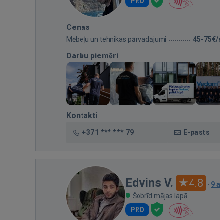
PRO
Cenas
Mēbeļu un tehnikas pārvadājumi
45-75€/
Darbu piemēri
Kontakti
+371 *** *** 79
E-pasts
Edvins V.
4.8
·
9 
Šobrīd mājas lapā
PRO