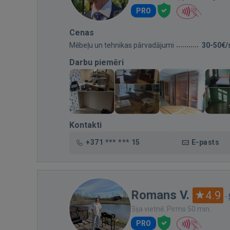
PRO
Cenas
Mēbeļu un tehnikas pārvadājumi
30-50€/
Darbu piemēri
Kontakti
+371 *** *** 15
E-pasts
Romans V.
4.9
·
Bija vietnē: Pirms 50 min.
PRO