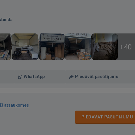
stunda
+40
WhatsApp
Piedāvāt pasūtījumu
43 atsauksmes
PIEDĀVĀT PASŪTĪJUMU