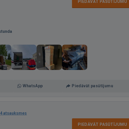
PIEDĀVĀT PASŪTĪJUMU
stunda
WhatsApp
Piedāvāt pasūtījumu
4 atsauksmes
PIEDĀVĀT PASŪTĪJUMU