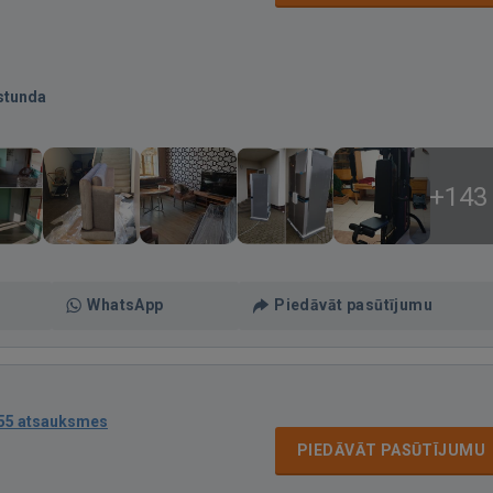
stunda
+143
WhatsApp
Piedāvāt pasūtījumu
55 atsauksmes
PIEDĀVĀT PASŪTĪJUMU