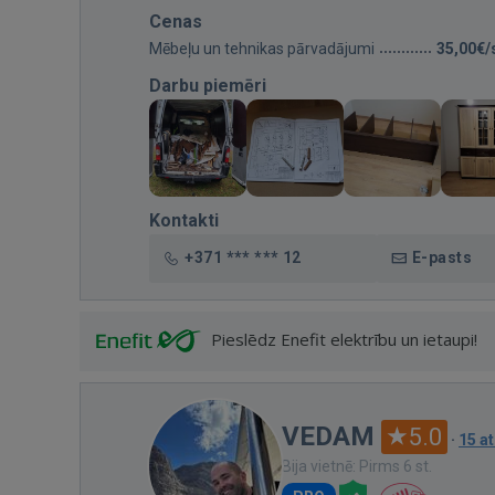
Cenas
Mēbeļu un tehnikas pārvadājumi
35,00€/
Darbu piemēri
Kontakti
+371 *** *** 12
E-pasts
Pieslēdz Enefit elektrību un ietaupi!
VEDAM
5.0
·
15 a
Bija vietnē: Pirms 6 st.