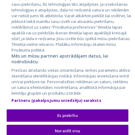
Latvija
savu piekrišanu, šīs tehnoloģijas tiks atspējotas. Ja izsekošanas
tehnoloģijas ir atspējotas, daļa no redzamā satura un reklāmām
Lietuva
var nebūt jums tik atbilstoša. Varat atkārtoti piekļūt šai izvēlnei, lai
jebkurā laikā mainītu savu izvēli vai atsauktu piekrišanu,
noklikšķinot uz saites “Privātuma preferences” tīmekļa lapas
apakšā vai uz peldošās ikonas tīmekļa lapas apakšējā kreisajā
stūrī, ja tāda ir redzama. Jūsu izvēle būs spēkā mūsu piekrišanas
Tīmekļa vietne ietvaros. Plašāku informāciju skatiet mūsu
Privātuma politikā.
Mēs un mūsu partneri apstrādājam datus, lai
nodrošinātu:
City24.lv
CVbankas.lt
Precīzas atrašanās vietas izmantošana. Ierīces parametru aktīva
City24.ee
Kainos.lt
skenēšana identifikācijas nolūkā. Informācijas ievietošana ierīcē
un/vai piekļuve tai. Personalizētas reklāmas un saturs, reklāmu
GetaPro.lv
Paslaugos.lt
un satura efektivitātes novērtēšana, analītiskā informācija par
GetaPro.ee
auto24.ee
lietotāju grupām un produktu izstrāde.
Skelbiu.lt
KV.ee
Partneru (pakalpojumu sniedzēju) saraksts
Autoplius.lt
Osta.ee
Aruodas.lt
KuldneBörs.ee
Es piekrītu
Noraidīt visu