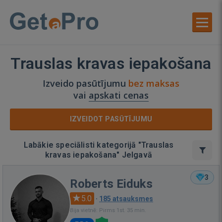
Trauslas kravas iepakošana
Izveido pasūtījumu
bez maksas
vai
apskati cenas
IZVEIDOT PASŪTĪJUMU
Labākie speciālisti kategorijā "Trauslas
kravas iepakošana" Jelgavā
3
Roberts Eiduks
5.0
·
185 atsauksmes
Bija vietnē: Pirms 1st. 35 min.