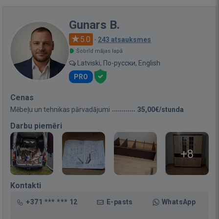
Gunars B.
5.0
·
243 atsauksmes
Šobrīd mājas lapā
Latviski, По-русски, English
PRO
Cenas
Mēbeļu un tehnikas pārvadājumi
35,00€/stunda
Darbu piemēri
+8
Kontakti
+371 *** *** 12
E-pasts
WhatsApp