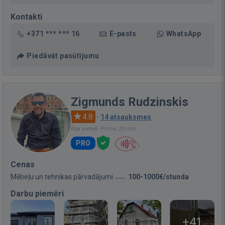
Kontakti
+371 *** *** 16
E-pasts
WhatsApp
Piedāvāt pasūtījumu
Zigmunds Rudzinskis
4.8
·
14 atsauksmes
Bija vietnē: Pirms 20 min.
PRO
Cenas
Mēbeļu un tehnikas pārvadājumi
100-1000€/stunda
Darbu piemēri
+41