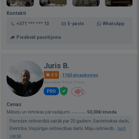
Kontakti
+371 *** *** 13
E-pasts
WhatsApp
Piedāvāt pasūtījumu
Juris B.
4.9
·
1160 atsauksmes
Bija vietnē: Pirms 17 min.
PRO
Cenas
Mēbeļu un tehnikas pārvadājumi
50,00€/stunda
Pieredze celtniecībā vairāk par 20 gadiem. Santehnikas darbi,
Elektrība, Vispārīgie celtniecības darbi. Māju celtniecīb...
lasīt
vairāk