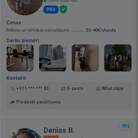
Šobrīd mājas lapā
PRO
Cenas
Mēbeļu un tehnikas pārvadājumi
20-40€/stunda
Darbu piemēri
+3
Kontakti
+371 *** *** 83
E-pasts
WhatsApp
Piedāvāt pasūtījumu
2
Deniss B.