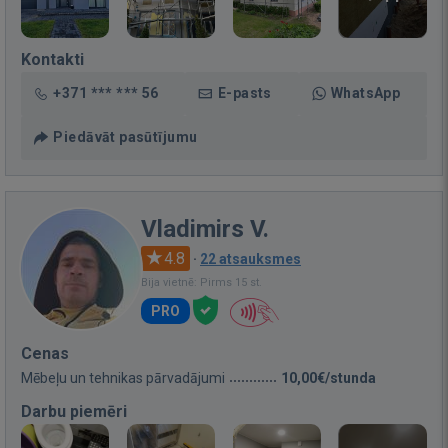
Kontakti
+371 *** *** 56
E-pasts
WhatsApp
Piedāvāt pasūtījumu
Vladimirs V.
4.8
·
22 atsauksmes
Bija vietnē: Pirms 15 st.
PRO
Cenas
Mēbeļu un tehnikas pārvadājumi
10,00€/stunda
Darbu piemēri