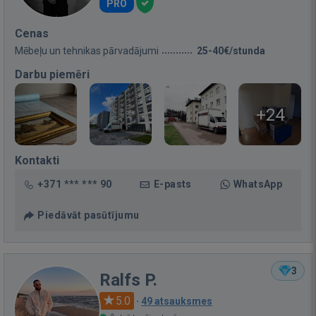
PRO
Cenas
Mēbeļu un tehnikas pārvadājumi
25-40€/stunda
Darbu piemēri
+24
Kontakti
+371 *** *** 90
E-pasts
WhatsApp
Piedāvāt pasūtījumu
3
Ralfs P.
5.0
·
49 atsauksmes