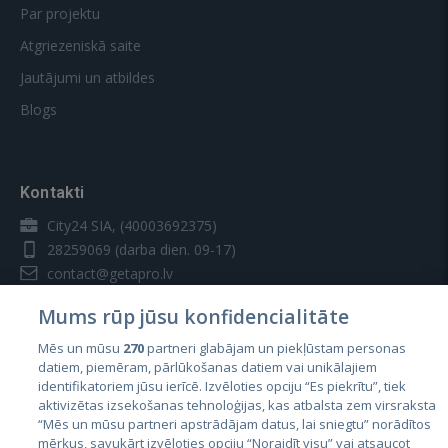
Par projektu
Atgriezeniskā saite
Jautājumi un atbildes
Blogs
Kontakti
City24 SIA, (40003692375)
28259069
(darba dien. 09-17)
contact@getapro.lv
Mums rūp jūsu konfidencialitāte
Mēs un mūsu
270
partneri glabājam un piekļūstam personas
datiem, piemēram, pārlūkošanas datiem vai unikālajiem
identifikatoriem jūsu ierīcē. Izvēloties opciju “Es piekrītu”, tiek
Valstis
aktivizētas izsekošanas tehnoloģijas, kas atbalsta zem virsraksta
Igaunija
“Mēs un mūsu partneri apstrādājam datus, lai sniegtu” norādītos
mērķus, savukārt izvēloties opciju “Noraidīt visu” vai atsaucot