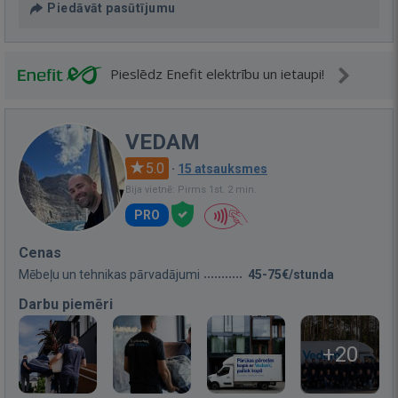
Piedāvāt pasūtījumu
Pieslēdz Enefit elektrību un ietaupi!
VEDAM
5.0
·
15 atsauksmes
Bija vietnē: Pirms 1st. 2 min.
PRO
Cenas
Mēbeļu un tehnikas pārvadājumi
45-75€/stunda
Darbu piemēri
+20