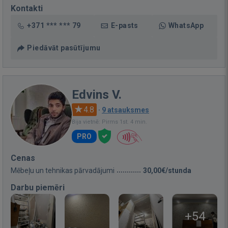
Kontakti
+371 *** *** 79
E-pasts
WhatsApp
Piedāvāt pasūtījumu
Edvins V.
4.8
·
9 atsauksmes
Bija vietnē: Pirms 1st. 4 min.
PRO
Cenas
Mēbeļu un tehnikas pārvadājumi
30,00€/stunda
Darbu piemēri
+54