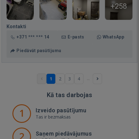
+258
Kontakti
+371 *** *** 14
E-pasts
WhatsApp
Piedāvāt pasūtījumu
...
1
2
3
4
Kā tas darbojas
1
Izveido pasūtījumu
Tas ir bezmaksas
2
Saņem piedāvājumus