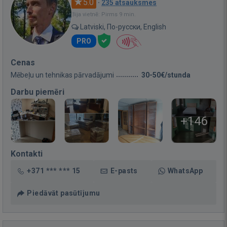
5.0
·
235 atsauksmes
Bija vietnē: Pirms 9 min.
Latviski, По-русски, English
PRO
Cenas
Mēbeļu un tehnikas pārvadājumi
30-50€/stunda
Darbu piemēri
+146
Kontakti
+371 *** *** 15
E-pasts
WhatsApp
Piedāvāt pasūtījumu