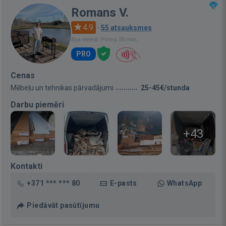
Romans V.
4.9
·
55 atsauksmes
Bija vietnē: Pirms 55 min.
PRO
Cenas
Mēbeļu un tehnikas pārvadājumi
25-45€/stunda
Darbu piemēri
+43
Kontakti
+371 *** *** 80
E-pasts
WhatsApp
Piedāvāt pasūtījumu