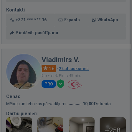
Kontakti
+371 *** *** 16
E-pasts
WhatsApp
Piedāvāt pasūtījumu
Vladimirs V.
4.8
·
22 atsauksmes
Bija vietnē: Pirms 45 min.
PRO
Cenas
Mēbeļu un tehnikas pārvadājumi
10,00€/stunda
Darbu piemēri
+258