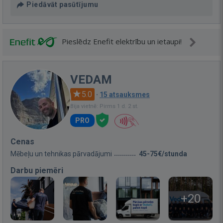
Piedāvāt pasūtījumu
Pieslēdz Enefit elektrību un ietaupi!
VEDAM
5.0
·
15 atsauksmes
Bija vietnē: Pirms 1 d. 2 st.
PRO
Cenas
Mēbeļu un tehnikas pārvadājumi
45-75€/stunda
Darbu piemēri
+20