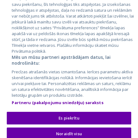
Latvija
savu piekrišanu, šīs tehnoloģijas tiks atspējotas. Ja izsekošanas
tehnoloģijas ir atspējotas, daļa no redzamā satura un reklāmām
Lietuva
var nebūt jums tik atbilstoša. Varat atkārtoti piekļūt šai izvēlnei, lai
jebkurā laikā mainītu savu izvēli vai atsauktu piekrišanu,
noklikšķinot uz saites “Privātuma preferences” tīmekļa lapas
apakšā vai uz peldošās ikonas tīmekļa lapas apakšējā kreisajā
stūrī, ja tāda ir redzama. Jūsu izvēle būs spēkā mūsu piekrišanas
Tīmekļa vietne ietvaros. Plašāku informāciju skatiet mūsu
Privātuma politikā.
Mēs un mūsu partneri apstrādājam datus, lai
nodrošinātu:
City24.lv
CVbankas.lt
Precīzas atrašanās vietas izmantošana. Ierīces parametru aktīva
City24.ee
Kainos.lt
skenēšana identifikācijas nolūkā. Informācijas ievietošana ierīcē
un/vai piekļuve tai. Personalizētas reklāmas un saturs, reklāmu
GetaPro.lv
Paslaugos.lt
un satura efektivitātes novērtēšana, analītiskā informācija par
GetaPro.ee
auto24.ee
lietotāju grupām un produktu izstrāde.
Skelbiu.lt
KV.ee
Partneru (pakalpojumu sniedzēju) saraksts
Autoplius.lt
Osta.ee
Aruodas.lt
KuldneBörs.ee
Es piekrītu
Noraidīt visu