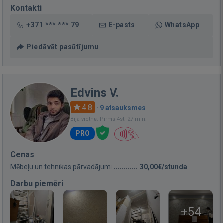
Kontakti
+371 *** *** 79
E-pasts
WhatsApp
Piedāvāt pasūtījumu
Edvins V.
4.8
·
9 atsauksmes
Bija vietnē: Pirms 4st. 27 min.
PRO
Cenas
Mēbeļu un tehnikas pārvadājumi
30,00€/stunda
Darbu piemēri
+54