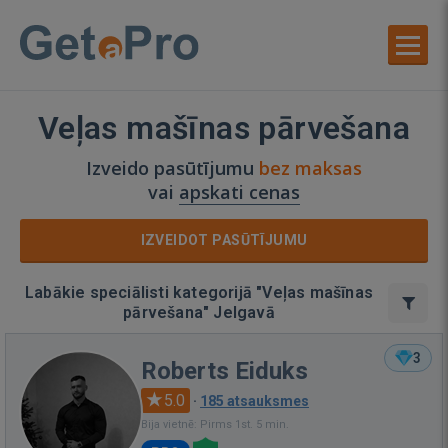
Veļas mašīnas pārvešana
Izveido pasūtījumu
bez maksas
vai
apskati cenas
IZVEIDOT PASŪTĪJUMU
Labākie speciālisti kategorijā "Veļas mašīnas
pārvešana" Jelgavā
3
Roberts Eiduks
5.0
·
185 atsauksmes
Bija vietnē: Pirms 1st. 5 min.