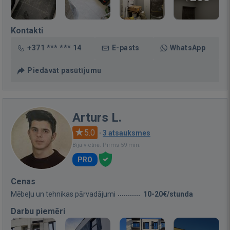
Kontakti
+371 *** *** 14
E-pasts
WhatsApp
Piedāvāt pasūtījumu
Arturs L.
5.0
·
3 atsauksmes
Bija vietnē: Pirms 59 min.
PRO
Cenas
Mēbeļu un tehnikas pārvadājumi
10-20€/stunda
Darbu piemēri