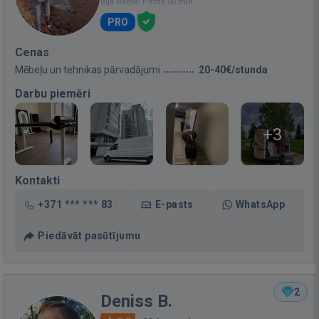
Bija vietnē: Pirms 50 min.
PRO
Cenas
Mēbeļu un tehnikas pārvadājumi
20-40€/stunda
Darbu piemēri
+3
Kontakti
+371 *** *** 83
E-pasts
WhatsApp
Piedāvāt pasūtījumu
2
Deniss B.