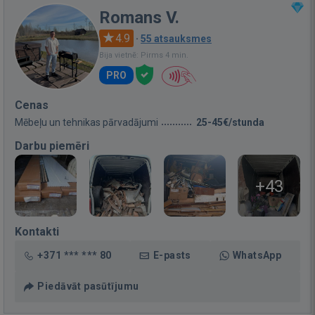
Romans V.
4.9
·
55 atsauksmes
Bija vietnē: Pirms 4 min.
PRO
Cenas
Mēbeļu un tehnikas pārvadājumi
25-45€/stunda
Darbu piemēri
+43
Kontakti
+371 *** *** 80
E-pasts
WhatsApp
Piedāvāt pasūtījumu