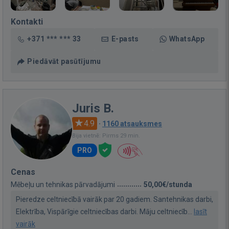
Kontakti
+371 *** *** 33
E-pasts
WhatsApp
Piedāvāt pasūtījumu
Juris B.
4.9
·
1160 atsauksmes
Bija vietnē: Pirms 29 min.
PRO
Cenas
Mēbeļu un tehnikas pārvadājumi
50,00€/stunda
Pieredze celtniecībā vairāk par 20 gadiem. Santehnikas darbi,
Elektrība, Vispārīgie celtniecības darbi. Māju celtniecīb...
lasīt
vairāk