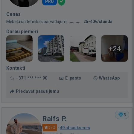
PRO
Cenas
Mēbeļu un tehnikas pārvadājumi
25-40€/stunda
Darbu piemēri
+24
Kontakti
+371 *** *** 90
E-pasts
WhatsApp
Piedāvāt pasūtījumu
3
Ralfs P.
5.0
·
49 atsauksmes