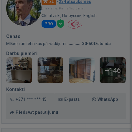
5.0
·
234 atsauksmes
Bija vietnē: Pirms 1st. 0 min.
Latviski, По-русски, English
PRO
Cenas
Mēbeļu un tehnikas pārvadājumi
30-50€/stunda
Darbu piemēri
+146
Kontakti
+371 *** *** 15
E-pasts
WhatsApp
Piedāvāt pasūtījumu