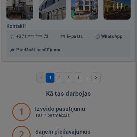
+11
Kontakti
+371 *** *** 73
E-pasts
WhatsApp
Piedāvāt pasūtījumu
...
1
2
3
4
Kā tas darbojas
1
Izveido pasūtījumu
Tas ir bezmaksas
2
Saņem piedāvājumus