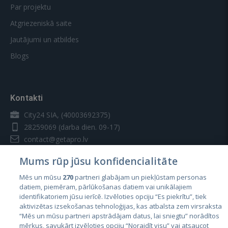
Par projektu
Atgriezeniskā saite
Jautājumi un atbildes
Blogs
Kontakti
City24 SIA, (40003692375)
28259069
(darba dien. 09-17)
contact@getapro.lv
Mums rūp jūsu konfidencialitāte
Mēs un mūsu
270
partneri glabājam un piekļūstam personas
datiem, piemēram, pārlūkošanas datiem vai unikālajiem
identifikatoriem jūsu ierīcē. Izvēloties opciju “Es piekrītu”, tiek
Valstis
aktivizētas izsekošanas tehnoloģijas, kas atbalsta zem virsraksta
Igaunija
“Mēs un mūsu partneri apstrādājam datus, lai sniegtu” norādītos
mērķus, savukārt izvēloties opciju “Noraidīt visu” vai atsaucot