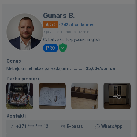
Gunars B.
5.0
·
243 atsauksmes
Bija vietnē: Pirms 1st. 12 min.
Latviski, По-русски, English
PRO
Cenas
Mēbeļu un tehnikas pārvadājumi
35,00€/stunda
Darbu piemēri
+8
Kontakti
+371 *** *** 12
E-pasts
WhatsApp