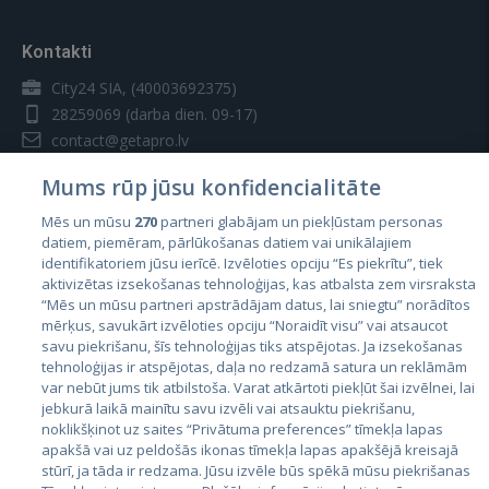
Kontakti
City24 SIA, (40003692375)
28259069
(darba dien. 09-17)
contact@getapro.lv
Mums rūp jūsu konfidencialitāte
Mēs un mūsu
270
partneri glabājam un piekļūstam personas
datiem, piemēram, pārlūkošanas datiem vai unikālajiem
identifikatoriem jūsu ierīcē. Izvēloties opciju “Es piekrītu”, tiek
Valstis
aktivizētas izsekošanas tehnoloģijas, kas atbalsta zem virsraksta
Igaunija
“Mēs un mūsu partneri apstrādājam datus, lai sniegtu” norādītos
mērķus, savukārt izvēloties opciju “Noraidīt visu” vai atsaucot
Latvija
savu piekrišanu, šīs tehnoloģijas tiks atspējotas. Ja izsekošanas
tehnoloģijas ir atspējotas, daļa no redzamā satura un reklāmām
Lietuva
var nebūt jums tik atbilstoša. Varat atkārtoti piekļūt šai izvēlnei, lai
jebkurā laikā mainītu savu izvēli vai atsauktu piekrišanu,
noklikšķinot uz saites “Privātuma preferences” tīmekļa lapas
apakšā vai uz peldošās ikonas tīmekļa lapas apakšējā kreisajā
stūrī, ja tāda ir redzama. Jūsu izvēle būs spēkā mūsu piekrišanas