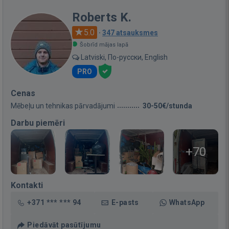
Roberts K.
5.0
·
347 atsauksmes
Šobrīd mājas lapā
Latviski, По-русски, English
PRO
Cenas
Mēbeļu un tehnikas pārvadājumi
30-50€/stunda
Darbu piemēri
+70
Kontakti
+371 *** *** 94
E-pasts
WhatsApp
Piedāvāt pasūtījumu