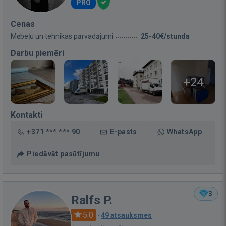
PRO
Cenas
Mēbeļu un tehnikas pārvadājumi
25-40€/stunda
Darbu piemēri
+24
Kontakti
+371 *** *** 90
E-pasts
WhatsApp
Piedāvāt pasūtījumu
3
Ralfs P.
5.0
·
49 atsauksmes