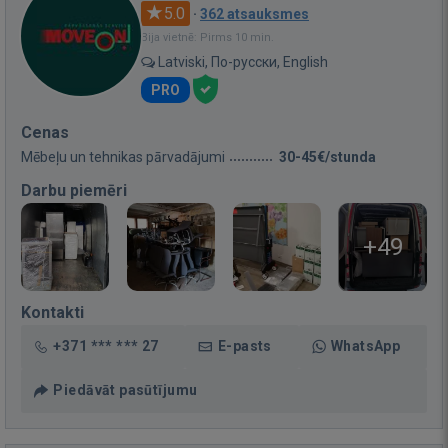
5.0
·
362 atsauksmes
Bija vietnē: Pirms 10 min.
Latviski, По-русски, English
PRO
Cenas
Mēbeļu un tehnikas pārvadājumi
30-45€/stunda
Darbu piemēri
+49
Kontakti
+371 *** *** 27
E-pasts
WhatsApp
Piedāvāt pasūtījumu