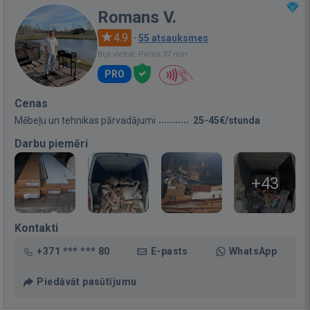
Romans V.
4.9
·
55 atsauksmes
Bija vietnē: Pirms 37 min.
PRO
Cenas
Mēbeļu un tehnikas pārvadājumi
25-45€/stunda
Darbu piemēri
+43
Kontakti
+371 *** *** 80
E-pasts
WhatsApp
Piedāvāt pasūtījumu