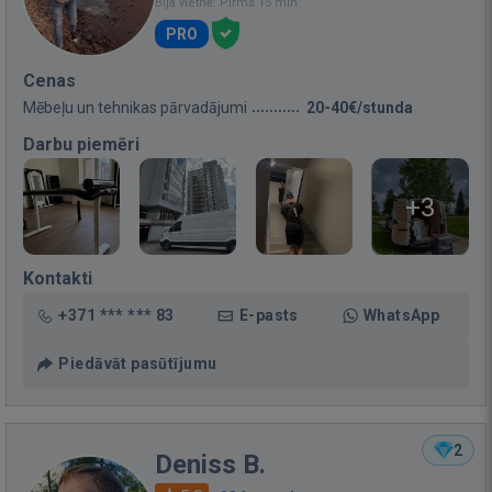
Bija vietnē: Pirms 15 min.
PRO
Cenas
Mēbeļu un tehnikas pārvadājumi
20-40€/stunda
Darbu piemēri
+3
Kontakti
+371 *** *** 83
E-pasts
WhatsApp
Piedāvāt pasūtījumu
2
Deniss B.