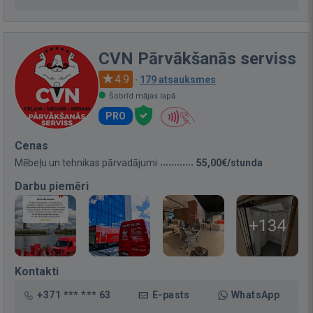
CVN Pārvākšanās serviss
4.9
·
179 atsauksmes
Šobrīd mājas lapā
PRO
Cenas
Mēbeļu un tehnikas pārvadājumi
55,00€/stunda
Darbu piemēri
+134
Kontakti
+371 *** *** 63
E-pasts
WhatsApp