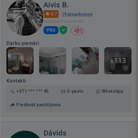
Aivis B.
4.7
·
19 atsauksmes
Bija vietnē: Pirms 36 min.
PRO
Darbu piemēri
+113
Kontakti
+371 *** *** 45
E-pasts
WhatsApp
Piedāvāt pasūtījumu
Dāvids