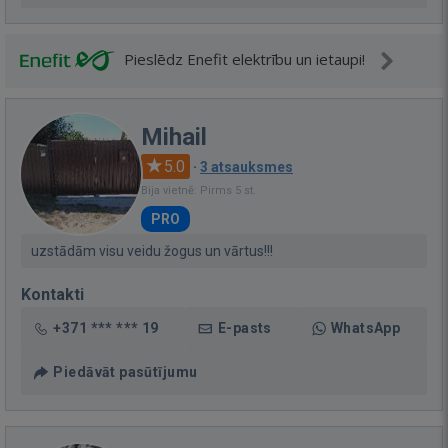
Pieslēdz Enefit elektrību un ietaupi!
Mihail
5.0
·
3 atsauksmes
Bija vietnē: Pirms 5 st.
PRO
uzstādām visu veidu žogus un vārtus!!!
Kontakti
+371 *** *** 19
E-pasts
WhatsApp
Piedāvāt pasūtījumu