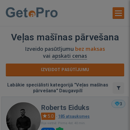
Veļas mašīnas pārvešana
Izveido pasūtījumu
bez maksas
vai
apskati cenas
IZVEIDOT PASŪTĪJUMU
Labākie speciālisti kategorijā "Veļas mašīnas
pārvešana" Daugavpilī
3
Roberts Eiduks
5.0
·
185 atsauksmes
Bija vietnē: Pirms 4st. 40 min.