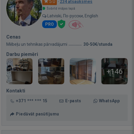
5.0
·
234 atsauksmes
Šobrīd mājas lapā
Latviski, По-русски, English
PRO
Cenas
Mēbeļu un tehnikas pārvadājumi
30-50€/stunda
Darbu piemēri
+146
Kontakti
+371 *** *** 15
E-pasts
WhatsApp
Piedāvāt pasūtījumu