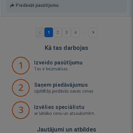
Piedāvāt pasūtījumu
...
1
2
3
4
Kā tas darbojas
1
Izveido pasūtījumu
Tas ir bezmaksas
2
Saņem piedāvājumus
Izpildītāji piedāvās savas cenas
3
Izvēlies speciālistu
ar labāko cenu un atsauksmēm
Jautājumi un atbildes