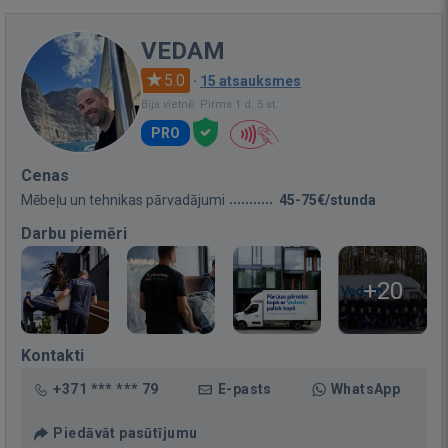
VEDAM
5.0
·
15 atsauksmes
Bija vietnē: Pirms 1 d. 5 st.
PRO
Cenas
Mēbeļu un tehnikas pārvadājumi
45-75€/stunda
Darbu piemēri
+20
Kontakti
+371 *** *** 79
E-pasts
WhatsApp
Piedāvāt pasūtījumu