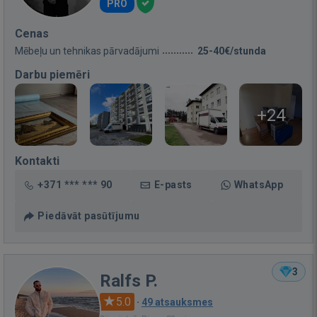
PRO
Cenas
Mēbeļu un tehnikas pārvadājumi
25-40€/stunda
Darbu piemēri
+24
Kontakti
+371 *** *** 90
E-pasts
WhatsApp
Piedāvāt pasūtījumu
3
Ralfs P.
5.0
·
49 atsauksmes