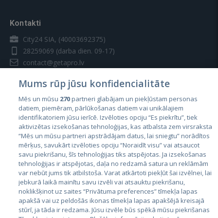
Kontakti
City24 SIA, (40003692375)
28259069
(darba dien. 09-17)
contact@getapro.lv
Mums rūp jūsu konfidencialitāte
Mēs un mūsu
270
partneri glabājam un piekļūstam personas
datiem, piemēram, pārlūkošanas datiem vai unikālajiem
identifikatoriem jūsu ierīcē. Izvēloties opciju “Es piekrītu”, tiek
Valstis
aktivizētas izsekošanas tehnoloģijas, kas atbalsta zem virsraksta
Igaunija
“Mēs un mūsu partneri apstrādājam datus, lai sniegtu” norādītos
mērķus, savukārt izvēloties opciju “Noraidīt visu” vai atsaucot
Latvija
savu piekrišanu, šīs tehnoloģijas tiks atspējotas. Ja izsekošanas
tehnoloģijas ir atspējotas, daļa no redzamā satura un reklāmām
Lietuva
var nebūt jums tik atbilstoša. Varat atkārtoti piekļūt šai izvēlnei, lai
jebkurā laikā mainītu savu izvēli vai atsauktu piekrišanu,
noklikšķinot uz saites “Privātuma preferences” tīmekļa lapas
apakšā vai uz peldošās ikonas tīmekļa lapas apakšējā kreisajā
stūrī, ja tāda ir redzama. Jūsu izvēle būs spēkā mūsu piekrišanas