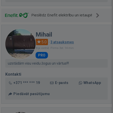
Pieslēdz Enefit elektrību un ietaupi!
Mihail
5.0
·
3 atsauksmes
Bija vietnē: Pirms 3st. 14 min.
PRO
uzstādām visu veidu žogus un vārtus!!!
Kontakti
+371 *** *** 19
E-pasts
WhatsApp
Piedāvāt pasūtījumu