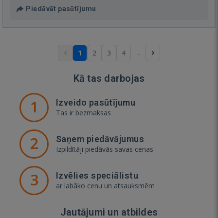
Piedāvāt pasūtījumu
...
1
2
3
4
Kā tas darbojas
1
Izveido pasūtījumu
Tas ir bezmaksas
2
Saņem piedāvājumus
Izpildītāji piedāvās savas cenas
3
Izvēlies speciālistu
ar labāko cenu un atsauksmēm
Jautājumi un atbildes