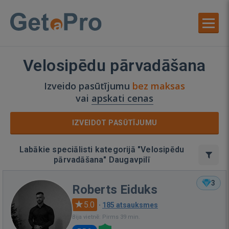
Velosipēdu pārvadāšana
Izveido pasūtījumu
bez maksas
vai
apskati cenas
IZVEIDOT PASŪTĪJUMU
Labākie speciālisti kategorijā "Velosipēdu
pārvadāšana" Daugavpilī
3
Roberts Eiduks
5.0
·
185 atsauksmes
Bija vietnē: Pirms 39 min.