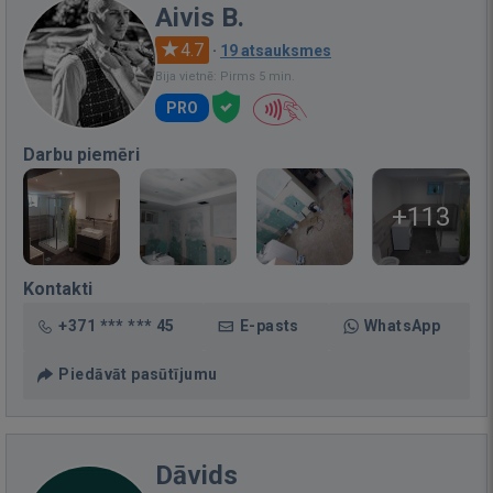
Aivis B.
4.7
·
19 atsauksmes
Bija vietnē: Pirms 5 min.
PRO
Darbu piemēri
+113
Kontakti
+371 *** *** 45
E-pasts
WhatsApp
Piedāvāt pasūtījumu
Dāvids