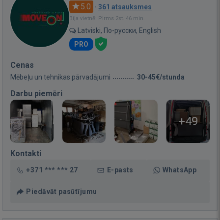
5.0
·
361 atsauksmes
Bija vietnē: Pirms 2st. 46 min.
Latviski, По-русски, English
PRO
Cenas
Mēbeļu un tehnikas pārvadājumi
30-45€/stunda
Darbu piemēri
+49
Kontakti
+371 *** *** 27
E-pasts
WhatsApp
Piedāvāt pasūtījumu