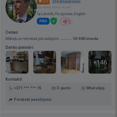
5.0
·
234 atsauksmes
Bija vietnē: Pirms 16 min.
Latviski, По-русски, English
PRO
Cenas
Mēbeļu un tehnikas pārvadājumi
30-50€/stunda
Darbu piemēri
+146
Kontakti
+371 *** *** 15
E-pasts
WhatsApp
Piedāvāt pasūtījumu