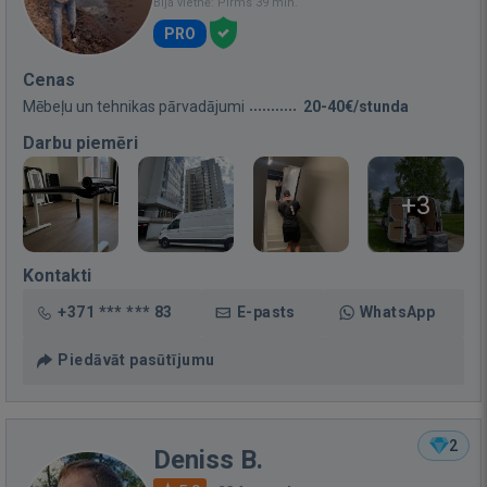
Bija vietnē: Pirms 39 min.
PRO
Cenas
Mēbeļu un tehnikas pārvadājumi
20-40€/stunda
Darbu piemēri
+3
Kontakti
+371 *** *** 83
E-pasts
WhatsApp
Piedāvāt pasūtījumu
2
Deniss B.