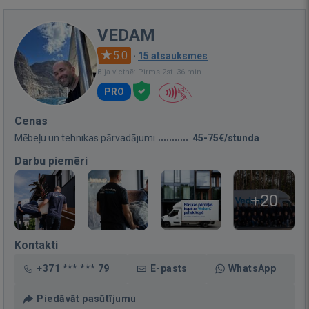
VEDAM
5.0
·
15 atsauksmes
Bija vietnē: Pirms 2st. 36 min.
PRO
Cenas
Mēbeļu un tehnikas pārvadājumi
45-75€/stunda
Darbu piemēri
+20
Kontakti
+371 *** *** 79
E-pasts
WhatsApp
Piedāvāt pasūtījumu