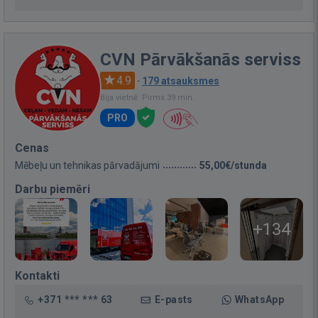
CVN Pārvākšanās serviss
4.9
·
179 atsauksmes
Bija vietnē: Pirms 39 min.
PRO
Cenas
Mēbeļu un tehnikas pārvadājumi
55,00€/stunda
Darbu piemēri
+134
Kontakti
+371 *** *** 63
E-pasts
WhatsApp