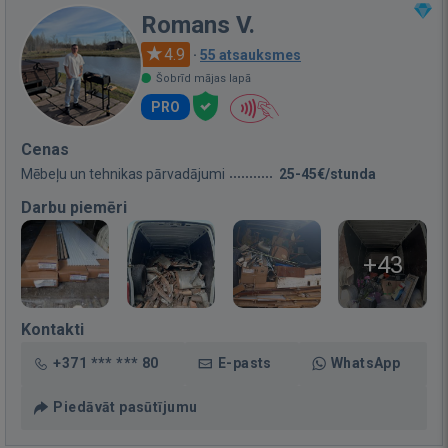
Romans V.
4.9
·
55 atsauksmes
Šobrīd mājas lapā
PRO
Cenas
Mēbeļu un tehnikas pārvadājumi
25-45€/stunda
Darbu piemēri
+43
Kontakti
+371 *** *** 80
E-pasts
WhatsApp
Piedāvāt pasūtījumu