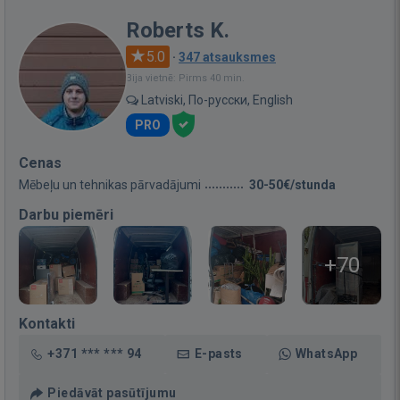
Roberts K.
5.0
·
347 atsauksmes
Bija vietnē: Pirms 40 min.
Latviski, По-русски, English
PRO
Cenas
Mēbeļu un tehnikas pārvadājumi
30-50€/stunda
Darbu piemēri
+70
Kontakti
+371 *** *** 94
E-pasts
WhatsApp
Piedāvāt pasūtījumu