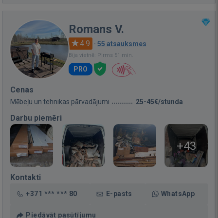
Romans V.
4.9
·
55 atsauksmes
Bija vietnē: Pirms 51 min.
PRO
Cenas
Mēbeļu un tehnikas pārvadājumi
25-45€/stunda
Darbu piemēri
+43
Kontakti
+371 *** *** 80
E-pasts
WhatsApp
Piedāvāt pasūtījumu