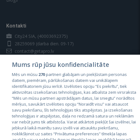
Kontakti
City24 SIA, (40003692375)
28259069
(darba dien. 09-17)
contact@getapro.lv
Mums rūp jūsu konfidencialitāte
Mēs un mūsu
270
partneri glabājam un piekļūstam personas
datiem, piemēram, pārlūkošanas datiem vai unikālajiem
identifikatoriem jūsu ierīcē. Izvēloties opciju “Es piekrītu”, tiek
Valstis
aktivizētas izsekošanas tehnoloģijas, kas atbalsta zem virsraksta
Igaunija
“Mēs un mūsu partneri apstrādājam datus, lai sniegtu” norādītos
mērķus, savukārt izvēloties opciju “Noraidīt visu” vai atsaucot
Latvija
savu piekrišanu, šīs tehnoloģijas tiks atspējotas. Ja izsekošanas
tehnoloģijas ir atspējotas, daļa no redzamā satura un reklāmām
Lietuva
var nebūt jums tik atbilstoša. Varat atkārtoti piekļūt šai izvēlnei, lai
jebkurā laikā mainītu savu izvēli vai atsauktu piekrišanu,
noklikšķinot uz saites “Privātuma preferences” tīmekļa lapas
apakšā vai uz peldošās ikonas tīmekļa lapas apakšējā kreisajā