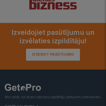
Izveidojiet pasūtījumu un
izvēlaties izpildītāju!
IZVEIDOT PASŪTĪJUMU
Ātrs veids, kā atrast uzticamu izpildītāju jebkuram uzdevumam.
Vairāk par mums