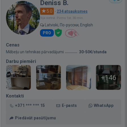
Deniss B.
5.0
·
234 atsauksmes
Bija vietnē: Pirms 1st. 30 min.
Latviski, По-русски, English
PRO
Cenas
Mēbeļu un tehnikas pārvadājumi
30-50€/stunda
Darbu piemēri
+146
Kontakti
+371 *** *** 15
E-pasts
WhatsApp
Piedāvāt pasūtījumu