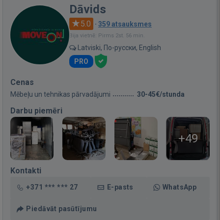
Dāvids
5.0
·
359 atsauksmes
Bija vietnē: Pirms 2st. 56 min.
Latviski, По-русски, English
PRO
Cenas
Mēbeļu un tehnikas pārvadājumi
30-45€/stunda
Darbu piemēri
+49
Kontakti
+371 *** *** 27
E-pasts
WhatsApp
Piedāvāt pasūtījumu