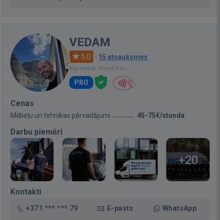
VEDAM
5.0
·
15 atsauksmes
Bija vietnē: Pirms 5 st.
PRO
Cenas
Mēbeļu un tehnikas pārvadājumi
45-75€/stunda
Darbu piemēri
+20
Kontakti
+371 *** *** 79
E-pasts
WhatsApp