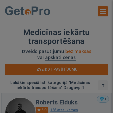
Medicīnas iekārtu
transportēšana
Izveido pasūtījumu
bez maksas
vai
apskati cenas
IZVEIDOT PASŪTĪJUMU
Labākie speciālisti kategorijā "Medicīnas
iekārtu transportēšana" Daugavpilī
3
Roberts Eiduks
5.0
·
185 atsauksmes