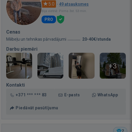
5.0
·
49 atsauksmes
Bija vietnē: Pirms 3st. 53 min.
PRO
Cenas
Mēbeļu un tehnikas pārvadājumi
20-40€/stunda
Darbu piemēri
+3
Kontakti
+371 *** *** 83
E-pasts
WhatsApp
Piedāvāt pasūtījumu
2