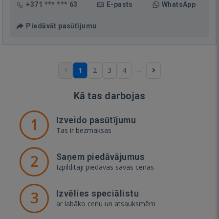
+371 *** *** 63
E-pasts
WhatsApp
Piedāvāt pasūtījumu
...
1
2
3
4
Kā tas darbojas
1
Izveido pasūtījumu
Tas ir bezmaksas
2
Saņem piedāvājumus
Izpildītāji piedāvās savas cenas
3
Izvēlies speciālistu
ar labāko cenu un atsauksmēm