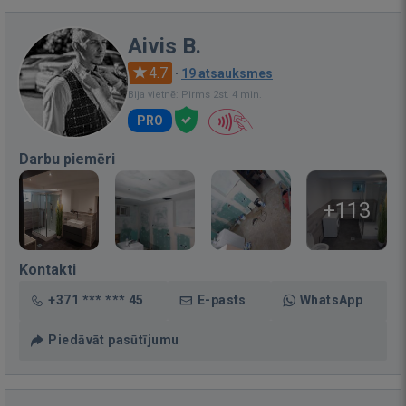
Aivis B.
4.7
·
19 atsauksmes
Bija vietnē: Pirms 2st. 4 min.
PRO
Darbu piemēri
+113
Kontakti
+371 *** *** 45
E-pasts
WhatsApp
Piedāvāt pasūtījumu