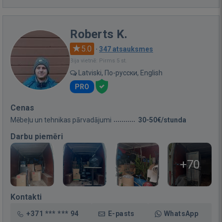
Roberts K.
5.0
·
347 atsauksmes
Bija vietnē: Pirms 5 st.
Latviski, По-русски, English
PRO
Cenas
Mēbeļu un tehnikas pārvadājumi
30-50€/stunda
Darbu piemēri
+70
Kontakti
+371 *** *** 94
E-pasts
WhatsApp