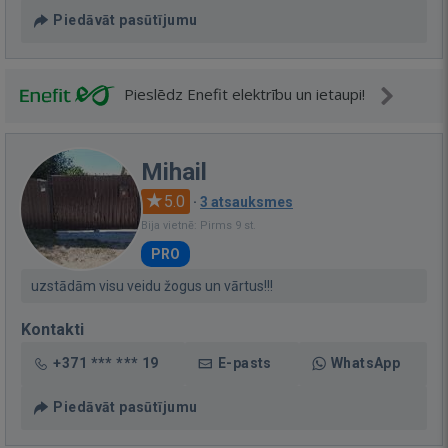
Piedāvāt pasūtījumu
Pieslēdz Enefit elektrību un ietaupi!
Mihail
5.0
·
3 atsauksmes
Bija vietnē: Pirms 9 st.
PRO
uzstādām visu veidu žogus un vārtus!!!
Kontakti
+371 *** *** 19
E-pasts
WhatsApp
Piedāvāt pasūtījumu