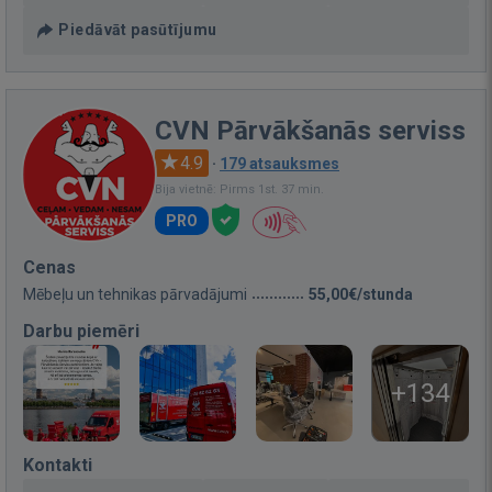
Piedāvāt pasūtījumu
CVN Pārvākšanās serviss
4.9
·
179 atsauksmes
Bija vietnē: Pirms 1st. 37 min.
PRO
Cenas
Mēbeļu un tehnikas pārvadājumi
55,00€/stunda
Darbu piemēri
+134
Kontakti