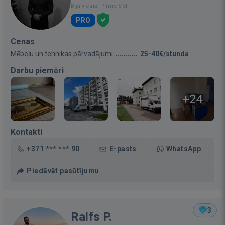
Bija vietnē: Pirms 5 st.
PRO
Cenas
Mēbeļu un tehnikas pārvadājumi
25-40€/stunda
Darbu piemēri
+24
Kontakti
+371 *** *** 90
E-pasts
WhatsApp
Piedāvāt pasūtījumu
3
Ralfs P.