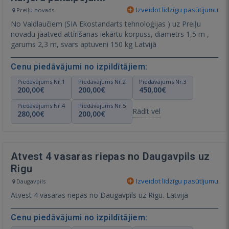
Izveidot līdzīgu pasūtījumu
Preiļu novads
No Valdlaučiem (SIA Ekostandarts tehnoloģijas ) uz Preiļu
novadu jāatved attīrīšanas iekārtu korpuss, diametrs 1,5 m ,
garums 2,3 m, svars aptuveni 150 kg Latvijā
Cenu piedāvājumi no izpildītājiem:
Piedāvājums Nr.1
Piedāvājums Nr.2
Piedāvājums Nr.3
200,00€
200,00€
450,00€
Piedāvājums Nr.4
Piedāvājums Nr.5
Rādīt vēl
280,00€
200,00€
Atvest 4 vasaras riepas no Daugavpils uz
Rigu
Izveidot līdzīgu pasūtījumu
Daugavpils
Atvest 4 vasaras riepas no Daugavpils uz Rigu. Latvijā
Cenu piedāvājumi no izpildītājiem: