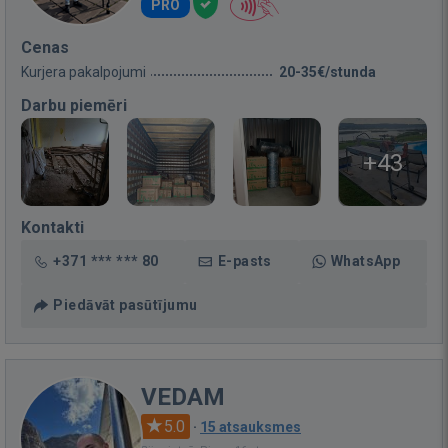
PRO
Cenas
Kurjera pakalpojumi
20-35€/stunda
Darbu piemēri
+43
Kontakti
+371 *** *** 80
E-pasts
WhatsApp
Piedāvāt pasūtījumu
VEDAM
5.0
·
15 atsauksmes