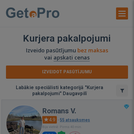
Kurjera pakalpojumi
Izveido pasūtījumu
bez maksas
vai
apskati cenas
IZVEIDOT PASŪTĪJUMU
Labākie speciālisti kategorijā "Kurjera
pakalpojumi" Daugavpilī
Romans V.
4.9
·
55 atsauksmes
Bija vietnē: Pirms 40 min.