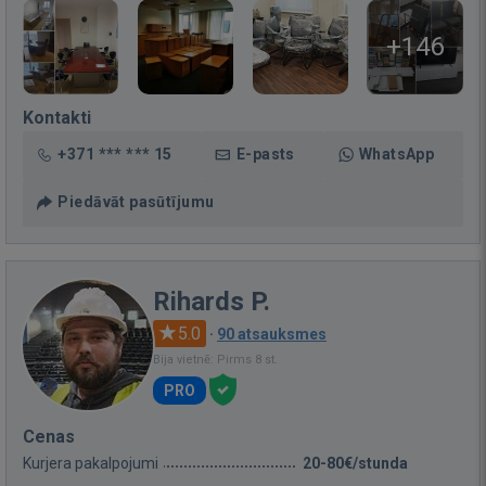
+146
Kontakti
+371 *** *** 15
E-pasts
WhatsApp
Piedāvāt pasūtījumu
Rihards P.
5.0
·
90 atsauksmes
Bija vietnē: Pirms 8 st.
PRO
Cenas
Kurjera pakalpojumi
20-80€/stunda