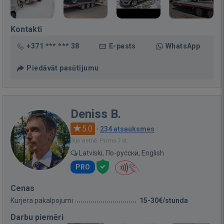
Kontakti
+371 *** *** 38
E-pasts
WhatsApp
Piedāvāt pasūtījumu
Deniss B.
5.0
·
234 atsauksmes
Bija vietnē: Pirms 7 st.
Latviski, По-русски, English
PRO
Cenas
Kurjera pakalpojumi
15-30€/stunda
Darbu piemēri