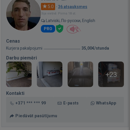
5.0
·
36 atsauksmes
Bija vietnē: Pirms 18 st.
Latviski, По-русски, English
PRO
Cenas
Kurjera pakalpojumi
35,00€/stunda
Darbu piemēri
+23
Kontakti
+371 *** *** 99
E-pasts
WhatsApp
Piedāvāt pasūtījumu