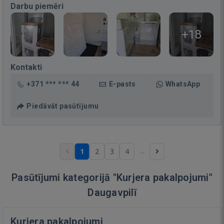
Darbu piemēri
+18
Kontakti
+371 *** *** 44
E-pasts
WhatsApp
Piedāvāt pasūtījumu
...
1
2
3
4
Pasūtījumi kategorijā "Kurjera pakalpojumi"
Daugavpilī
Kurjera pakalpojumi