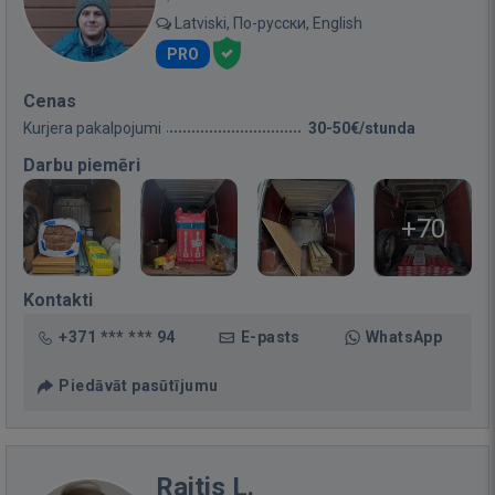
Latviski, По-русски, English
PRO
Cenas
Kurjera pakalpojumi
30-50€/stunda
Darbu piemēri
+70
Kontakti
+371 *** *** 94
E-pasts
WhatsApp
Piedāvāt pasūtījumu
Raitis L.