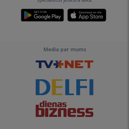
speciālistus jebkurā laikā.
Media par mums