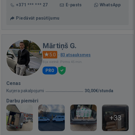
+371 *** *** 27
E-pasts
WhatsApp
Piedāvāt pasūtījumu
Mārtiņš G.
5.0
·
83 atsauksmes
Bija vietnē: Pirms 45 min.
PRO
Cenas
Kurjera pakalpojumi
30,00€/stunda
Darbu piemēri
+33