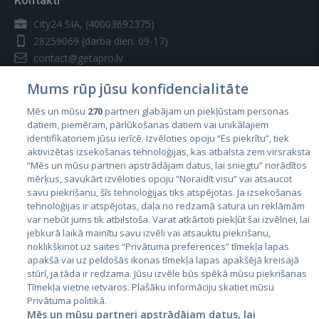
Kontakti
City24 SIA, (40003692375)
28259069
(darba dien. 09-17)
contact@getapro.lv
Mums rūp jūsu konfidencialitāte
Mēs un mūsu
270
partneri glabājam un piekļūstam personas
datiem, piemēram, pārlūkošanas datiem vai unikālajiem
identifikatoriem jūsu ierīcē. Izvēloties opciju “Es piekrītu”, tiek
Valstis
aktivizētas izsekošanas tehnoloģijas, kas atbalsta zem virsraksta
Igaunija
“Mēs un mūsu partneri apstrādājam datus, lai sniegtu” norādītos
mērķus, savukārt izvēloties opciju “Noraidīt visu” vai atsaucot
Latvija
savu piekrišanu, šīs tehnoloģijas tiks atspējotas. Ja izsekošanas
tehnoloģijas ir atspējotas, daļa no redzamā satura un reklāmām
Lietuva
var nebūt jums tik atbilstoša. Varat atkārtoti piekļūt šai izvēlnei, lai
jebkurā laikā mainītu savu izvēli vai atsauktu piekrišanu,
noklikšķinot uz saites “Privātuma preferences” tīmekļa lapas
apakšā vai uz peldošās ikonas tīmekļa lapas apakšējā kreisajā
stūrī, ja tāda ir redzama. Jūsu izvēle būs spēkā mūsu piekrišanas
Tīmekļa vietne ietvaros. Plašāku informāciju skatiet mūsu
Privātuma politikā.
Mēs un mūsu partneri apstrādājam datus, lai