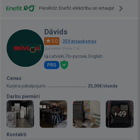
Pieslēdz Enefit elektrību un ietaupi!
Dāvids
5.0
·
359 atsauksmes
Bija vietnē: Pirms 7 st.
Latviski, По-русски, English
PRO
Cenas
Kurjera pakalpojumi
25,00€/stunda
Darbu piemēri
+49
Kontakti