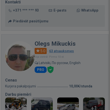
Kontakti
+371 *** *** 93
E-pasts
WhatsApp
Piedāvāt pasūtījumu
Olegs Mikuckis
5.0
·
63 atsauksmes
Bija vietnē: Pirms 10 st.
Latviski, По-русски, English
PRO
Cenas
Kurjera pakalpojumi
10,00€/stunda
Darbu piemēri
+1