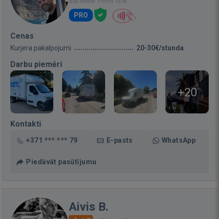
Bija vietnē: Pirms 16 st.
PRO
Cenas
Kurjera pakalpojumi
20-30€/stunda
Darbu piemēri
+20
Kontakti
+371 *** *** 79
E-pasts
WhatsApp
Piedāvāt pasūtījumu
Aivis B.