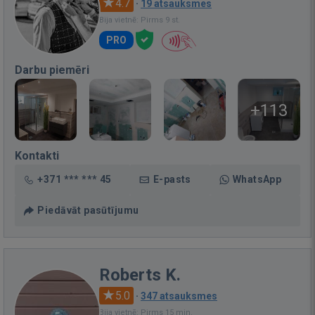
4.7
·
19 atsauksmes
Bija vietnē: Pirms 9 st.
PRO
Darbu piemēri
+113
Kontakti
+371 *** *** 45
E-pasts
WhatsApp
Piedāvāt pasūtījumu
Roberts K.
5.0
·
347 atsauksmes
Bija vietnē: Pirms 15 min.