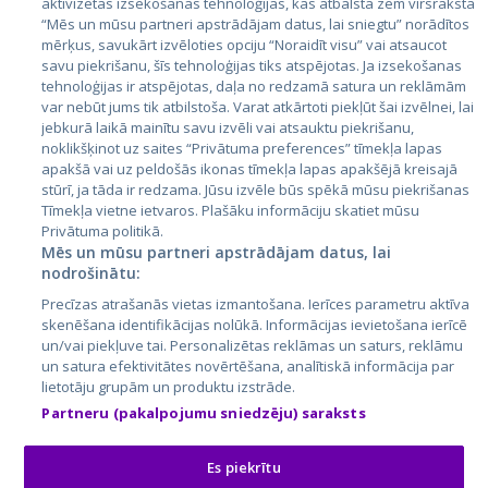
aktivizētas izsekošanas tehnoloģijas, kas atbalsta zem virsraksta
Igaunija
“Mēs un mūsu partneri apstrādājam datus, lai sniegtu” norādītos
mērķus, savukārt izvēloties opciju “Noraidīt visu” vai atsaucot
Latvija
savu piekrišanu, šīs tehnoloģijas tiks atspējotas. Ja izsekošanas
tehnoloģijas ir atspējotas, daļa no redzamā satura un reklāmām
Lietuva
var nebūt jums tik atbilstoša. Varat atkārtoti piekļūt šai izvēlnei, lai
jebkurā laikā mainītu savu izvēli vai atsauktu piekrišanu,
noklikšķinot uz saites “Privātuma preferences” tīmekļa lapas
apakšā vai uz peldošās ikonas tīmekļa lapas apakšējā kreisajā
stūrī, ja tāda ir redzama. Jūsu izvēle būs spēkā mūsu piekrišanas
Tīmekļa vietne ietvaros. Plašāku informāciju skatiet mūsu
Privātuma politikā.
Mēs un mūsu partneri apstrādājam datus, lai
nodrošinātu:
City24.lv
CVbankas.lt
Precīzas atrašanās vietas izmantošana. Ierīces parametru aktīva
City24.ee
Kainos.lt
skenēšana identifikācijas nolūkā. Informācijas ievietošana ierīcē
un/vai piekļuve tai. Personalizētas reklāmas un saturs, reklāmu
GetaPro.lv
Paslaugos.lt
un satura efektivitātes novērtēšana, analītiskā informācija par
GetaPro.ee
auto24.ee
lietotāju grupām un produktu izstrāde.
Skelbiu.lt
KV.ee
Partneru (pakalpojumu sniedzēju) saraksts
Autoplius.lt
Osta.ee
Aruodas.lt
KuldneBörs.ee
Es piekrītu