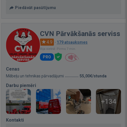
Piedāvāt pasūtījumu
CVN Pārvākšanās serviss
4.9
·
179 atsauksmes
Bija vietnē: Pirms 7 min.
PRO
Cenas
Mēbeļu un tehnikas pārvadājumi
55,00€/stunda
Darbu piemēri
+134
Kontakti