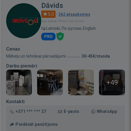
Dāvids
5.0
·
362 atsauksmes
Bija vietnē: Pirms 1st. 3 min.
Latviski, По-русски, English
PRO
Cenas
Mēbeļu un tehnikas pārvadājumi
30-45€/stunda
Darbu piemēri
+49
Kontakti
+371 *** *** 27
E-pasts
WhatsApp
Piedāvāt pasūtījumu