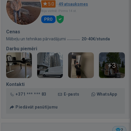
5.0
·
49 atsauksmes
Bija vietnē: Pirms 14 st.
PRO
Cenas
Mēbeļu un tehnikas pārvadājumi
20-40€/stunda
Darbu piemēri
+3
Kontakti
+371 *** *** 83
E-pasts
WhatsApp
Piedāvāt pasūtījumu
2