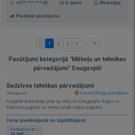
+371 *** *** 63
E-pasts
WhatsApp
Piedāvāt pasūtījumu
...
1
2
3
4
Pasūtījumi kategorijā "Mēbeļu un tehnikas
pārvadājumi" Daugavpilī
Sadzīves tehnikas pārvadājumi
Izveidot līdzīgu pasūtījumu
Daugavpils
Nogādāt ledusskapi (side by side) no Daugavpils Ruģeli uz
Kalkūnes pagasts un ienest privāt mājas pagrabā
Cenu piedāvājumi no izpildītājiem:
Piedāvājums Nr.1
30,00€