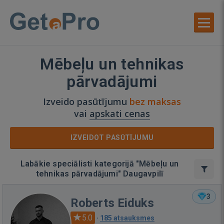
Mēbeļu un tehnikas
pārvadājumi
Izveido pasūtījumu
bez maksas
vai
apskati cenas
IZVEIDOT PASŪTĪJUMU
Labākie speciālisti kategorijā "Mēbeļu un
tehnikas pārvadājumi" Daugavpilī
3
Roberts Eiduks
5.0
·
185 atsauksmes