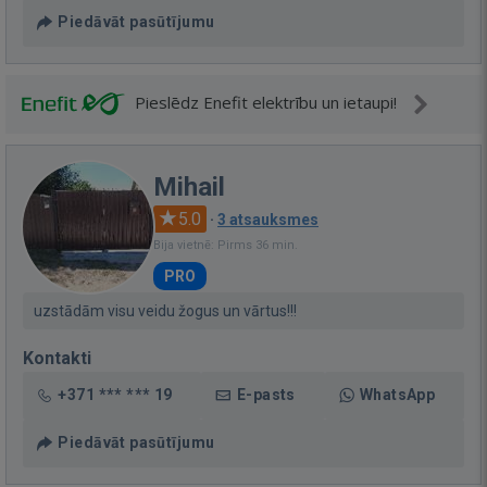
Piedāvāt pasūtījumu
Pieslēdz Enefit elektrību un ietaupi!
Mihail
5.0
·
3 atsauksmes
Bija vietnē: Pirms 36 min.
PRO
uzstādām visu veidu žogus un vārtus!!!
Kontakti
+371 *** *** 19
E-pasts
WhatsApp
Piedāvāt pasūtījumu