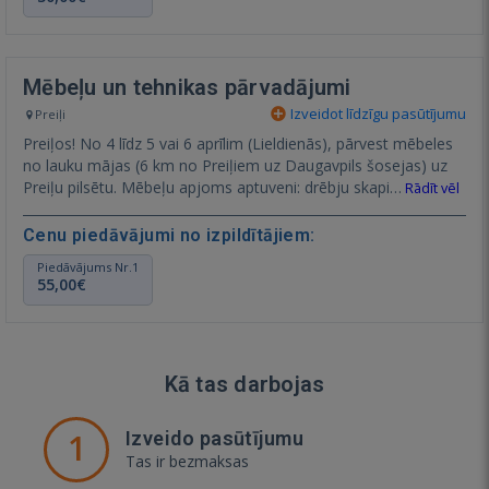
Mēbeļu un tehnikas pārvadājumi
Izveidot līdzīgu pasūtījumu
Preiļi
Preiļos! No 4 līdz 5 vai 6 aprīlim (Lieldienās), pārvest mēbeles
no lauku mājas (6 km no Preiļiem uz Daugavpils šosejas) uz
Preiļu pilsētu. Mēbeļu apjoms aptuveni: drēbju skapi…
Rādīt vēl
Cenu piedāvājumi no izpildītājiem:
Piedāvājums Nr.1
55,00€
Kā tas darbojas
1
Izveido pasūtījumu
Tas ir bezmaksas