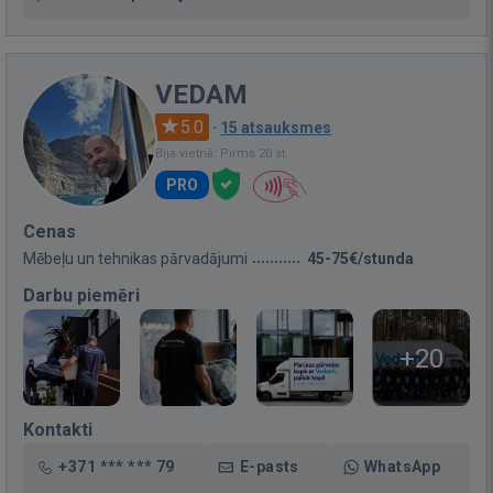
VEDAM
5.0
·
15 atsauksmes
Bija vietnē: Pirms 20 st.
PRO
Cenas
Mēbeļu un tehnikas pārvadājumi
45-75€/stunda
Darbu piemēri
+20
Kontakti
+371 *** *** 79
E-pasts
WhatsApp