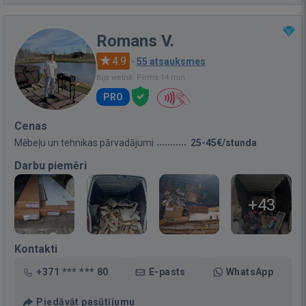
Romans V.
4.9
·
55 atsauksmes
Bija vietnē: Pirms 14 min.
PRO
Cenas
Mēbeļu un tehnikas pārvadājumi
25-45€/stunda
Darbu piemēri
+43
Kontakti
+371 *** *** 80
E-pasts
WhatsApp
Piedāvāt pasūtījumu