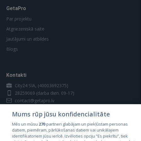
GetaPro
Par projektu
Atgriezeniskā saite
Jautājumi un atbildes
Blogs
Kontakti
City24 SIA, (40003692375)
28259069
(darba dien. 09-17)
contact@getapro.lv
Mums rūp jūsu konfidencialitāte
Mēs un mūsu
270
partneri glabājam un piekļūstam personas
datiem, piemēram, pārlūkošanas datiem vai unikālajiem
identifikatoriem jūsu ierīcē. Izvēloties opciju “Es piekrītu”, tiek
Valstis