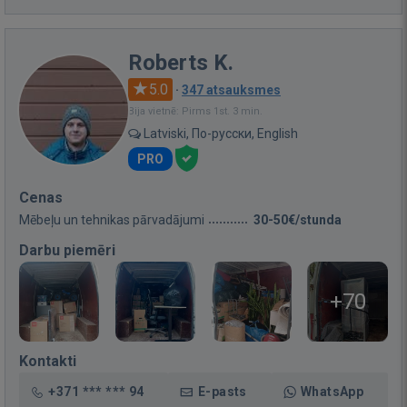
Roberts K.
5.0
·
347 atsauksmes
Bija vietnē: Pirms 1st. 3 min.
Latviski, По-русски, English
PRO
Cenas
Mēbeļu un tehnikas pārvadājumi
30-50€/stunda
Darbu piemēri
+70
Kontakti
+371 *** *** 94
E-pasts
WhatsApp