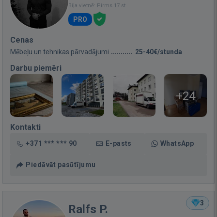
Bija vietnē: Pirms 17 st.
PRO
Cenas
Mēbeļu un tehnikas pārvadājumi
25-40€/stunda
Darbu piemēri
+24
Kontakti
+371 *** *** 90
E-pasts
WhatsApp
Piedāvāt pasūtījumu
3
Ralfs P.