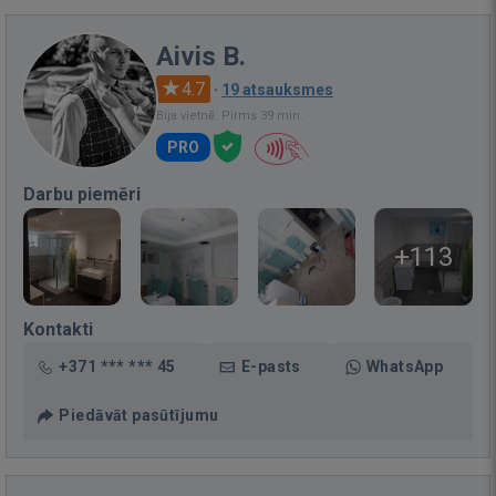
Aivis B.
4.7
·
19 atsauksmes
Bija vietnē: Pirms 39 min.
PRO
Darbu piemēri
+113
Kontakti
+371 *** *** 45
E-pasts
WhatsApp
Piedāvāt pasūtījumu