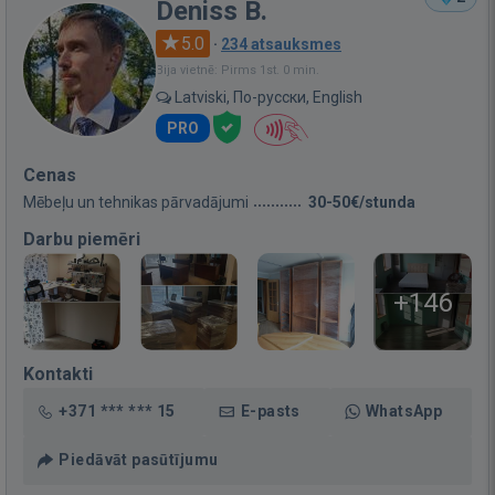
Deniss B.
5.0
·
234 atsauksmes
Bija vietnē: Pirms 1st. 0 min.
Latviski, По-русски, English
PRO
Cenas
Mēbeļu un tehnikas pārvadājumi
30-50€/stunda
Darbu piemēri
+146
Kontakti
+371 *** *** 15
E-pasts
WhatsApp
Piedāvāt pasūtījumu