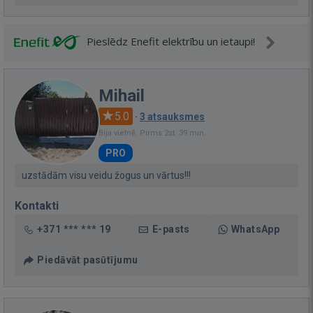
Pieslēdz Enefit elektrību un ietaupi!
Mihail
5.0
·
3 atsauksmes
Bija vietnē: Pirms 2st. 39 min.
PRO
uzstādām visu veidu žogus un vārtus!!!
Kontakti
+371 *** *** 19
E-pasts
WhatsApp
Piedāvāt pasūtījumu