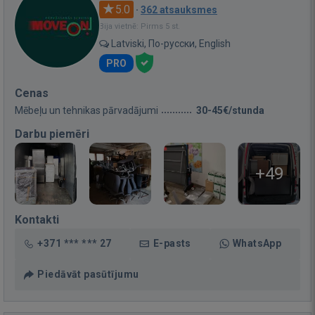
5.0
·
362 atsauksmes
Bija vietnē: Pirms 5 st.
Latviski, По-русски, English
PRO
Cenas
Mēbeļu un tehnikas pārvadājumi
30-45€/stunda
Darbu piemēri
+49
Kontakti
+371 *** *** 27
E-pasts
WhatsApp
Piedāvāt pasūtījumu