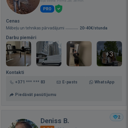
Bija vietnē: Pirms 2st. 38 min.
PRO
Cenas
Mēbeļu un tehnikas pārvadājumi
20-40€/stunda
Darbu piemēri
+3
Kontakti
+371 *** *** 83
E-pasts
WhatsApp
Piedāvāt pasūtījumu
2
Deniss B.