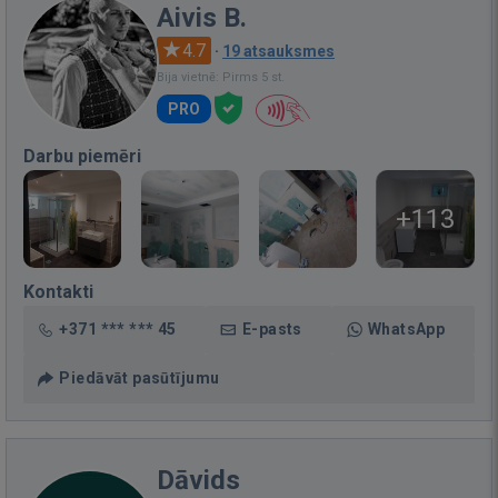
Aivis B.
4.7
·
19 atsauksmes
Bija vietnē: Pirms 5 st.
PRO
Darbu piemēri
+113
Kontakti
+371 *** *** 45
E-pasts
WhatsApp
Piedāvāt pasūtījumu
Dāvids