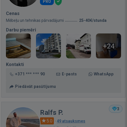
PRO
Cenas
Mēbeļu un tehnikas pārvadājumi
25-40€/stunda
Darbu piemēri
+24
Kontakti
+371 *** *** 90
E-pasts
WhatsApp
Piedāvāt pasūtījumu
3
Ralfs P.
5.0
·
49 atsauksmes