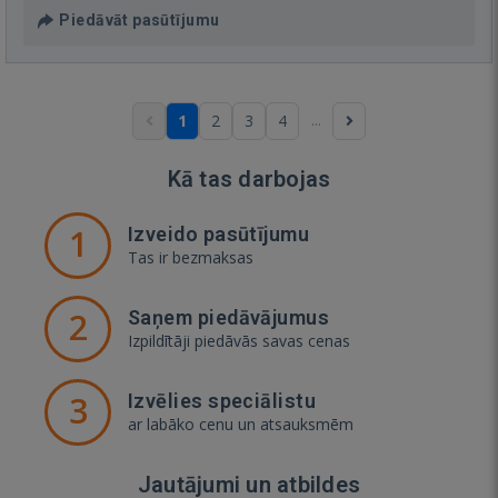
Piedāvāt pasūtījumu
...
1
2
3
4
Kā tas darbojas
1
Izveido pasūtījumu
Tas ir bezmaksas
2
Saņem piedāvājumus
Izpildītāji piedāvās savas cenas
3
Izvēlies speciālistu
ar labāko cenu un atsauksmēm
Jautājumi un atbildes