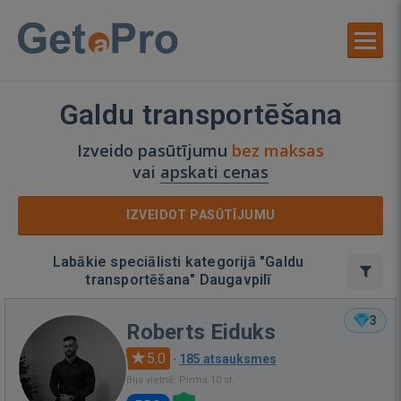
Galdu transportēšana
Izveido pasūtījumu
bez maksas
vai
apskati cenas
IZVEIDOT PASŪTĪJUMU
Labākie speciālisti kategorijā "Galdu
transportēšana" Daugavpilī
3
Roberts Eiduks
5.0
·
185 atsauksmes
Bija vietnē: Pirms 10 st.