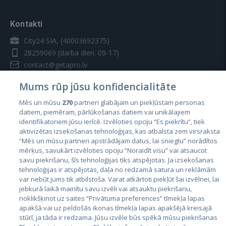
Kontakti
City24 SIA, (40003692375)
28259069
(darba dien. 09-17)
contact@getapro.lv
Mums rūp jūsu konfidencialitāte
Mēs un mūsu
270
partneri glabājam un piekļūstam personas
datiem, piemēram, pārlūkošanas datiem vai unikālajiem
identifikatoriem jūsu ierīcē. Izvēloties opciju “Es piekrītu”, tiek
Valstis
aktivizētas izsekošanas tehnoloģijas, kas atbalsta zem virsraksta
Igaunija
“Mēs un mūsu partneri apstrādājam datus, lai sniegtu” norādītos
mērķus, savukārt izvēloties opciju “Noraidīt visu” vai atsaucot
Latvija
savu piekrišanu, šīs tehnoloģijas tiks atspējotas. Ja izsekošanas
tehnoloģijas ir atspējotas, daļa no redzamā satura un reklāmām
Lietuva
var nebūt jums tik atbilstoša. Varat atkārtoti piekļūt šai izvēlnei, lai
jebkurā laikā mainītu savu izvēli vai atsauktu piekrišanu,
noklikšķinot uz saites “Privātuma preferences” tīmekļa lapas
apakšā vai uz peldošās ikonas tīmekļa lapas apakšējā kreisajā
stūrī, ja tāda ir redzama. Jūsu izvēle būs spēkā mūsu piekrišanas