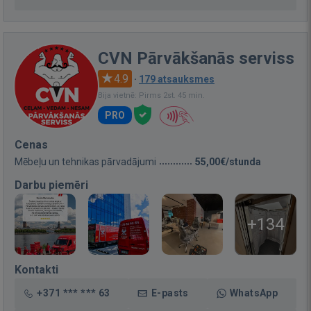
CVN Pārvākšanās serviss
4.9
·
179 atsauksmes
Bija vietnē: Pirms 2st. 45 min.
PRO
Cenas
Mēbeļu un tehnikas pārvadājumi
55,00€/stunda
Darbu piemēri
+134
Kontakti
+371 *** *** 63
E-pasts
WhatsApp