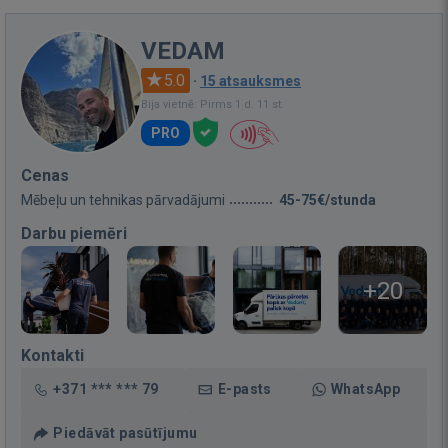
VEDAM
5.0
·
15 atsauksmes
Bija vietnē: Pirms 1 d. 11 st.
PRO
Cenas
Mēbeļu un tehnikas pārvadājumi
45-75€/stunda
Darbu piemēri
+20
Kontakti
+371 *** *** 79
E-pasts
WhatsApp
Piedāvāt pasūtījumu