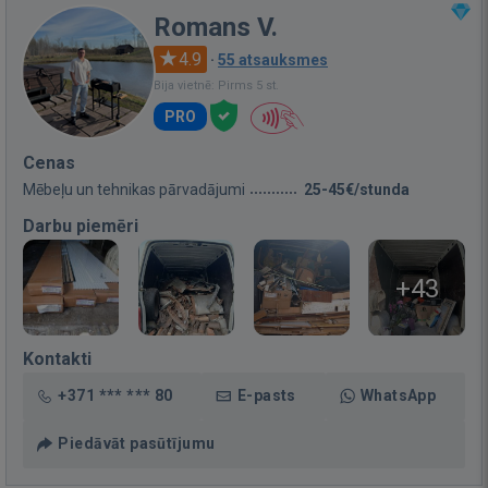
Romans V.
4.9
·
55 atsauksmes
Bija vietnē: Pirms 5 st.
PRO
Cenas
Mēbeļu un tehnikas pārvadājumi
25-45€/stunda
Darbu piemēri
+43
Kontakti
+371 *** *** 80
E-pasts
WhatsApp
Piedāvāt pasūtījumu