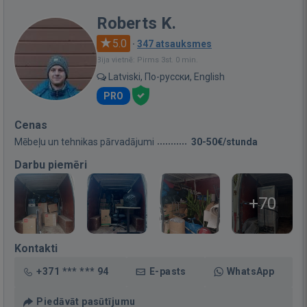
Roberts K.
5.0
·
347 atsauksmes
Bija vietnē: Pirms 3st. 0 min.
Latviski, По-русски, English
PRO
Cenas
Mēbeļu un tehnikas pārvadājumi
30-50€/stunda
Darbu piemēri
+70
Kontakti
+371 *** *** 94
E-pasts
WhatsApp
Piedāvāt pasūtījumu