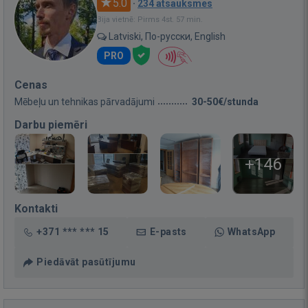
5.0
·
234 atsauksmes
Bija vietnē: Pirms 4st. 57 min.
Latviski, По-русски, English
PRO
Cenas
Mēbeļu un tehnikas pārvadājumi
30-50€/stunda
Darbu piemēri
+146
Kontakti
+371 *** *** 15
E-pasts
WhatsApp
Piedāvāt pasūtījumu