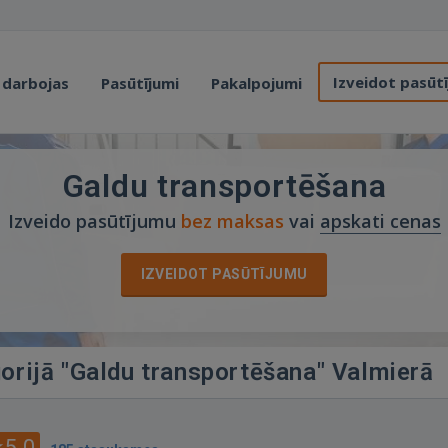
Izveidot pasūt
 darbojas
Pasūtījumi
Pakalpojumi
Galdu transportēšana
Izveido pasūtījumu
bez maksas
vai
apskati cenas
IZVEIDOT PASŪTĪJUMU
gorijā "Galdu transportēšana" Valmierā
5.0