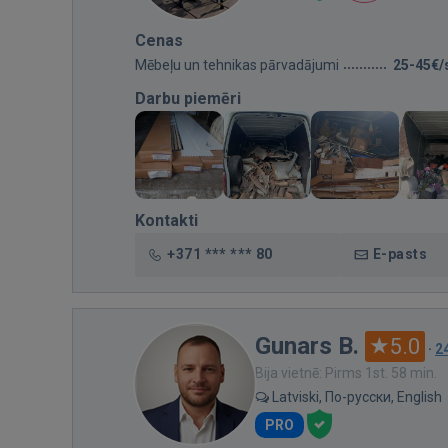
Cenas
Mēbeļu un tehnikas pārvadājumi
25-45€/
Darbu piemēri
Kontakti
+371 *** *** 80
E-pasts
Gunars B.
5.0
·
2
Bija vietnē: Pirms 1st. 58 min.
Latviski, По-русски, English
PRO