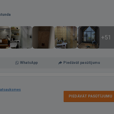
stunda
+51
WhatsApp
Piedāvāt pasūtījumu
 atsauksmes
PIEDĀVĀT PASŪTĪJUMU