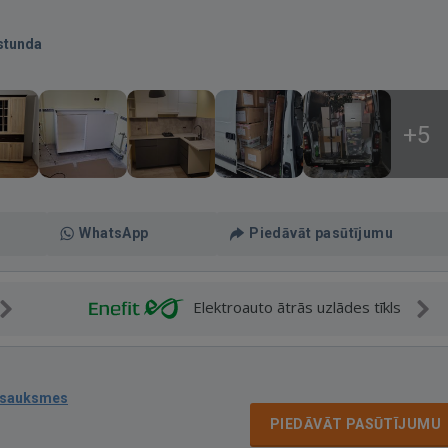
stunda
+5
WhatsApp
Piedāvāt pasūtījumu
Elektroauto ātrās uzlādes tīkls
tsauksmes
PIEDĀVĀT PASŪTĪJUMU