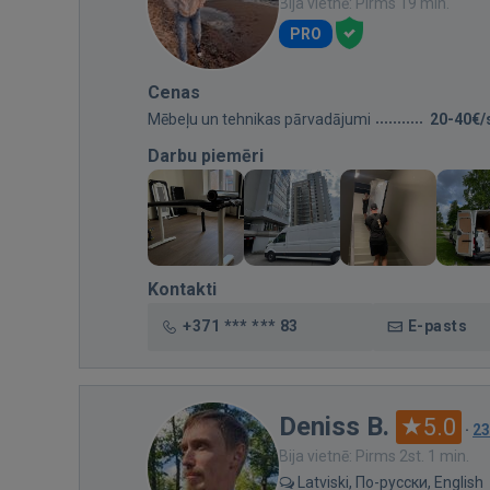
Bija vietnē: Pirms 19 min.
PRO
Cenas
Mēbeļu un tehnikas pārvadājumi
20-40€/
Darbu piemēri
Kontakti
+371 *** *** 83
E-pasts
Deniss B.
5.0
·
23
Bija vietnē: Pirms 2st. 1 min.
Latviski, По-русски, English