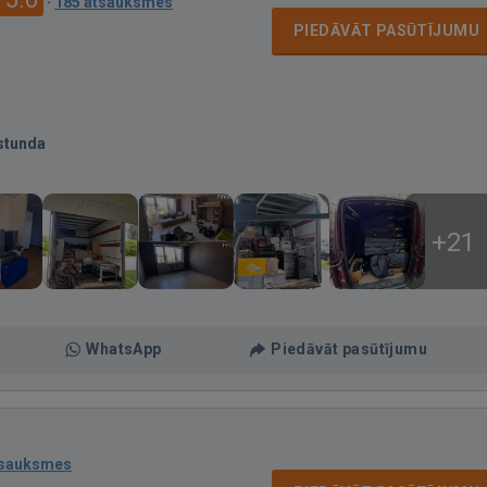
·
185 atsauksmes
PIEDĀVĀT PASŪTĪJUMU
stunda
+21
WhatsApp
Piedāvāt pasūtījumu
tsauksmes