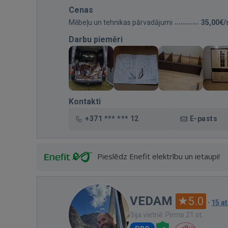
Cenas
Mēbeļu un tehnikas pārvadājumi
35,00€/
Darbu piemēri
Kontakti
+371 *** *** 12
E-pasts
Pieslēdz Enefit elektrību un ietaupi!
VEDAM
5.0
·
15 a
Bija vietnē: Pirms 21 st.