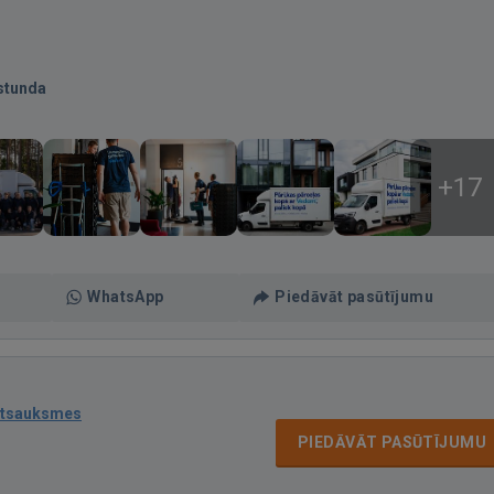
stunda
+17
WhatsApp
Piedāvāt pasūtījumu
atsauksmes
PIEDĀVĀT PASŪTĪJUMU