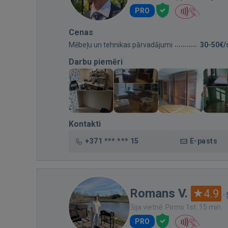
PRO
Cenas
Mēbeļu un tehnikas pārvadājumi
30-50€/
Darbu piemēri
Kontakti
+371 *** *** 15
E-pasts
Romans V.
4.9
·
Bija vietnē: Pirms 1st. 15 min.
PRO