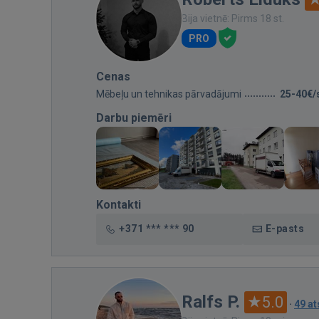
Bija vietnē: Pirms 18 st.
PRO
Cenas
Mēbeļu un tehnikas pārvadājumi
25-40€/
Darbu piemēri
Kontakti
+371 *** *** 90
E-pasts
Ralfs P.
5.0
·
49 a