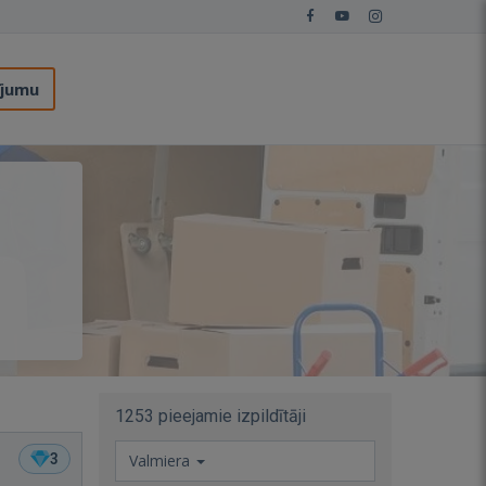
ījumu
1253 pieejamie izpildītāji
3
Valmiera