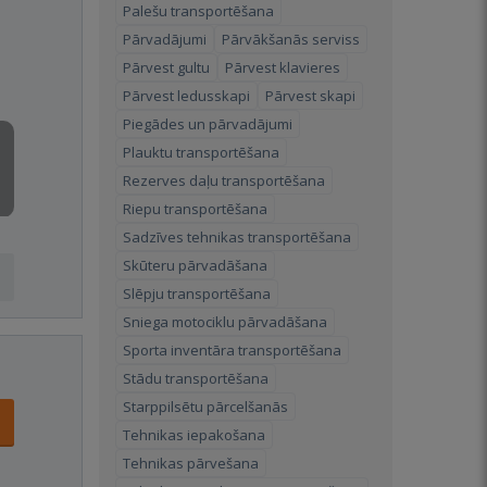
Palešu transportēšana
Pārvadājumi
Pārvākšanās serviss
Pārvest gultu
Pārvest klavieres
Pārvest ledusskapi
Pārvest skapi
Piegādes un pārvadājumi
Plauktu transportēšana
Rezerves daļu transportēšana
Riepu transportēšana
Sadzīves tehnikas transportēšana
Skūteru pārvadāšana
Slēpju transportēšana
Sniega motociklu pārvadāšana
Sporta inventāra transportēšana
Stādu transportēšana
Starppilsētu pārcelšanās
Tehnikas iepakošana
Tehnikas pārvešana