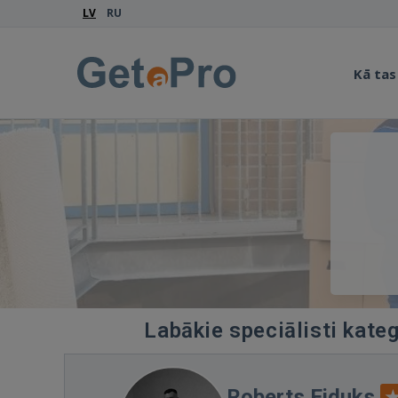
LV
RU
Kā tas
Labākie speciālisti kate
Roberts Eiduks