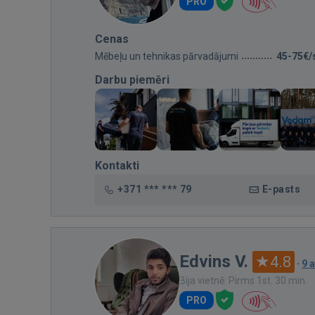
PRO
Cenas
Mēbeļu un tehnikas pārvadājumi
45-75€/
Darbu piemēri
Kontakti
+371 *** *** 79
E-pasts
Edvins V.
4.8
·
9 
Bija vietnē: Pirms 1st. 30 min.
PRO