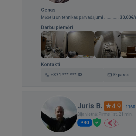
Cenas
Mēbeļu un tehnikas pārvadājumi
30,00€/
Darbu piemēri
Kontakti
+371 *** *** 33
E-pasts
Juris B.
4.9
·
1160
Bija vietnē: Pirms 1st. 21 min.
PRO