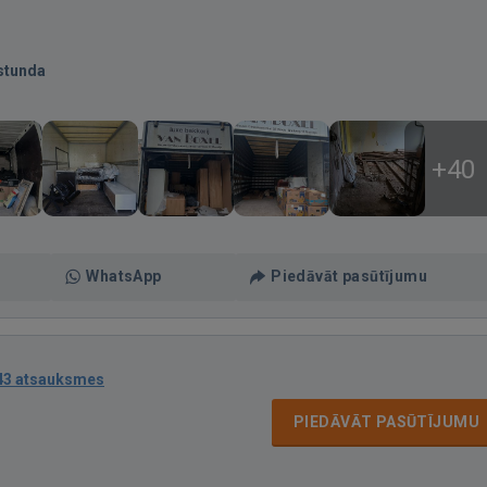
stunda
+40
WhatsApp
Piedāvāt pasūtījumu
43 atsauksmes
PIEDĀVĀT PASŪTĪJUMU