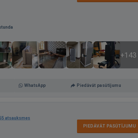
stunda
+143
WhatsApp
Piedāvāt pasūtījumu
55 atsauksmes
PIEDĀVĀT PASŪTĪJUMU