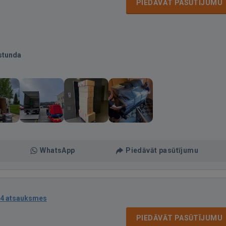
PIEDĀVĀT PASŪTĪJUMU
stunda
WhatsApp
Piedāvāt pasūtījumu
4 atsauksmes
PIEDĀVĀT PASŪTĪJUMU