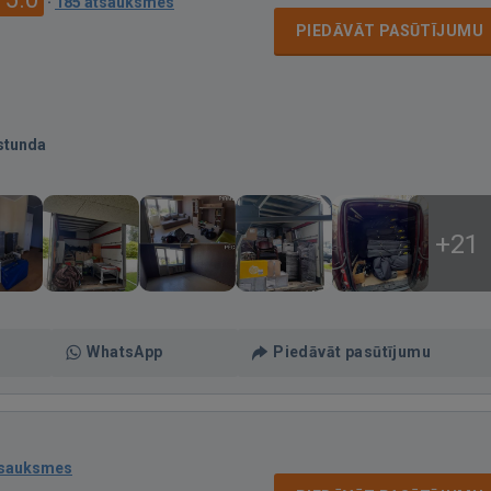
·
185 atsauksmes
PIEDĀVĀT PASŪTĪJUMU
stunda
+21
WhatsApp
Piedāvāt pasūtījumu
tsauksmes