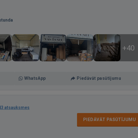
stunda
+40
WhatsApp
Piedāvāt pasūtījumu
43 atsauksmes
PIEDĀVĀT PASŪTĪJUMU