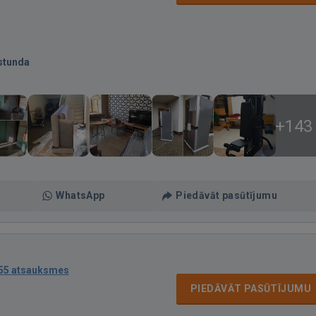
stunda
+143
WhatsApp
Piedāvāt pasūtījumu
55 atsauksmes
PIEDĀVĀT PASŪTĪJUMU