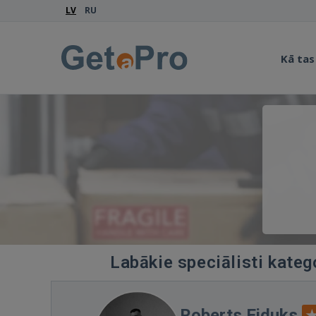
LV
RU
Kā tas
Labākie speciālisti kateg
Roberts Eiduks