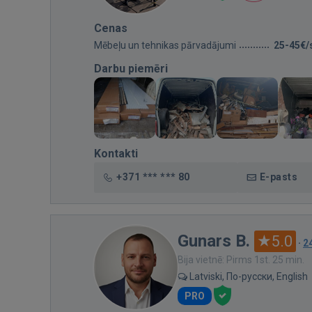
Cenas
Mēbeļu un tehnikas pārvadājumi
25-45€/
Darbu piemēri
Kontakti
+371 *** *** 80
E-pasts
Gunars B.
5.0
·
2
Bija vietnē: Pirms 1st. 25 min.
Latviski, По-русски, English
PRO