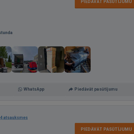
PIEDĀVĀT PASŪTĪJUMU
stunda
WhatsApp
Piedāvāt pasūtījumu
4 atsauksmes
PIEDĀVĀT PASŪTĪJUMU