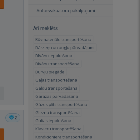
Autoevakuatora pakalpojumi
Arī meklēts
Būvmateriālu transportēšana
Dārzeņu un augļu pārvadājumi
Dīvānu iepakošana
Dīvānu transportēšana
Durvju piegāde
Gaļas transportēšana
Galdu transportēšana
Garāžas pārvadāšana
Gāzes plīts transportēšana
Gleznu transportēšana
2
Gultas iepakošana
Klavieru transportēšana
Kondicioniera transportēšana