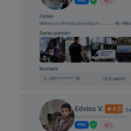
PRO
Cenas
Mēbeļu un tehnikas pārvadājumi
45-75€/
Darbu piemēri
Kontakti
+371 *** *** 79
E-pasts
Edvins V.
4.8
·
9 
Bija vietnē: Pirms 4st. 23 min.
PRO