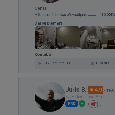
Cenas
Mēbeļu un tehnikas pārvadājumi
30,00€/
Darbu piemēri
Kontakti
+371 *** *** 33
E-pasts
Juris B.
4.9
·
1160
Bija vietnē: Pirms 29 min.
PRO