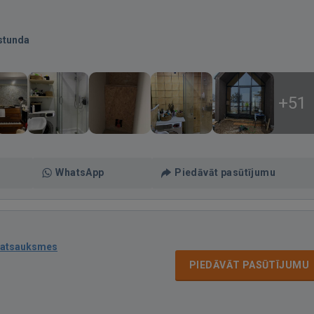
stunda
+51
WhatsApp
Piedāvāt pasūtījumu
 atsauksmes
PIEDĀVĀT PASŪTĪJUMU