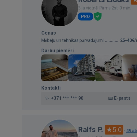
Bija vietnē: Pirms 2st. 0 min.
PRO
Cenas
Mēbeļu un tehnikas pārvadājumi
25-40€/
Darbu piemēri
Kontakti
+371 *** *** 90
E-pasts
Ralfs P.
5.0
·
49 a