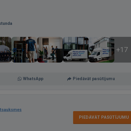
stunda
+17
WhatsApp
Piedāvāt pasūtījumu
atsauksmes
PIEDĀVĀT PASŪTĪJUMU