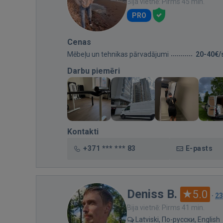
Bija vietnē: Pirms 45 min.
PRO
Cenas
Mēbeļu un tehnikas pārvadājumi
20-40€/
Darbu piemēri
Kontakti
+371 *** *** 83
E-pasts
Deniss B.
5.0
·
23
Bija vietnē: Pirms 41 min.
Latviski, По-русски, English