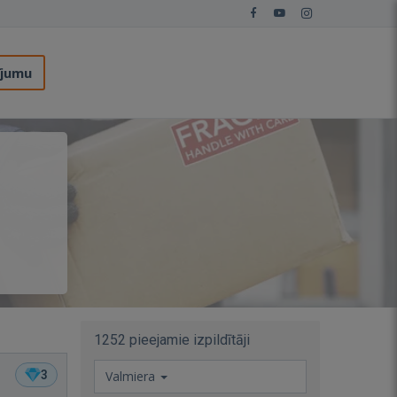
ījumu
1252 pieejamie izpildītāji
3
Valmiera