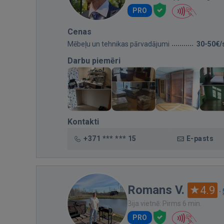
PRO
Cenas
Mēbeļu un tehnikas pārvadājumi
30-50€/
Darbu piemēri
Kontakti
+371 *** *** 15
E-pasts
Romans V.
4.9
·
Bija vietnē: Pirms 6 min.
PRO