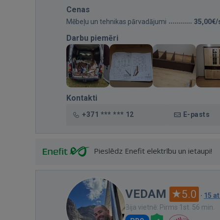
Cenas
Mēbeļu un tehnikas pārvadājumi
35,00€/
Darbu piemēri
Kontakti
+371 *** *** 12
E-pasts
Pieslēdz Enefit elektrību un ietaupi!
VEDAM
5.0
·
15 a
Bija vietnē: Pirms 1st. 56 min.