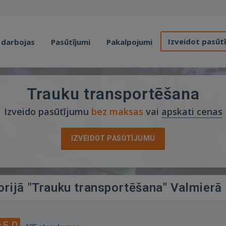
Izveidot pasūt
 darbojas
Pasūtījumi
Pakalpojumi
Trauku transportēšana
Izveido pasūtījumu
bez maksas
vai
apskati cenas
IZVEIDOT PASŪTĪJUMU
orijā "Trauku transportēšana" Valmierā
5.0