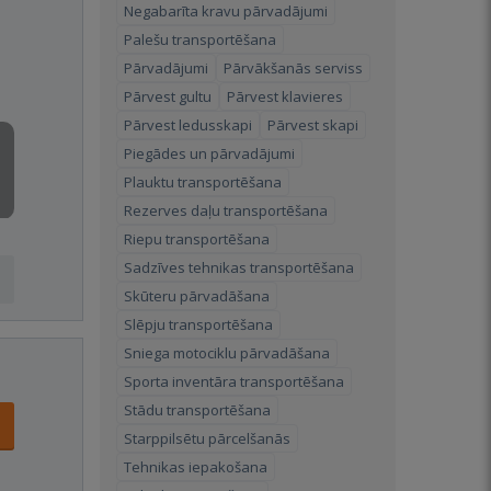
Negabarīta kravu pārvadājumi
Palešu transportēšana
Pārvadājumi
Pārvākšanās serviss
Pārvest gultu
Pārvest klavieres
Pārvest ledusskapi
Pārvest skapi
Piegādes un pārvadājumi
Plauktu transportēšana
Rezerves daļu transportēšana
Riepu transportēšana
Sadzīves tehnikas transportēšana
Skūteru pārvadāšana
Slēpju transportēšana
Sniega motociklu pārvadāšana
Sporta inventāra transportēšana
Stādu transportēšana
Starppilsētu pārcelšanās
Tehnikas iepakošana