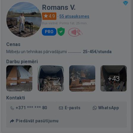
Romans V.
4.9
·
55 atsauksmes
Bija vietnē: Pirms 1st. 25 min.
PRO
Cenas
Mēbeļu un tehnikas pārvadājumi
25-45€/stunda
Darbu piemēri
+43
Kontakti
+371 *** *** 80
E-pasts
WhatsApp
Piedāvāt pasūtījumu