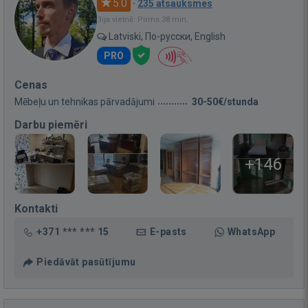
5.0
·
235 atsauksmes
Bija vietnē: Pirms 38 min.
Latviski, По-русски, English
PRO
Cenas
Mēbeļu un tehnikas pārvadājumi
30-50€/stunda
Darbu piemēri
+146
Kontakti
+371 *** *** 15
E-pasts
WhatsApp
Piedāvāt pasūtījumu