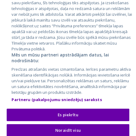
Latvija
savu piekrišanu, šīs tehnoloģijas tiks atspējotas. Ja izsekošanas
tehnoloģijas ir atspējotas, daļa no redzamā satura un reklāmām
Lietuva
var nebūt jums tik atbilstoša. Varat atkārtoti piekļūt šai izvēlnei, lai
jebkurā laikā mainītu savu izvēli vai atsauktu piekrišanu,
noklikšķinot uz saites “Privātuma preferences” tīmekļa lapas
apakšā vai uz peldošās ikonas tīmekļa lapas apakšējā kreisajā
stūrī, ja tāda ir redzama. Jūsu izvēle būs spēkā mūsu piekrišanas
Tīmekļa vietne ietvaros. Plašāku informāciju skatiet mūsu
Privātuma politikā.
Mēs un mūsu partneri apstrādājam datus, lai
nodrošinātu:
City24.lv
CVbankas.lt
Precīzas atrašanās vietas izmantošana. Ierīces parametru aktīva
City24.ee
Kainos.lt
skenēšana identifikācijas nolūkā. Informācijas ievietošana ierīcē
un/vai piekļuve tai. Personalizētas reklāmas un saturs, reklāmu
GetaPro.lv
Paslaugos.lt
un satura efektivitātes novērtēšana, analītiskā informācija par
GetaPro.ee
auto24.ee
lietotāju grupām un produktu izstrāde.
Skelbiu.lt
KV.ee
Partneru (pakalpojumu sniedzēju) saraksts
Autoplius.lt
Osta.ee
Aruodas.lt
KuldneBörs.ee
Es piekrītu
Noraidīt visu