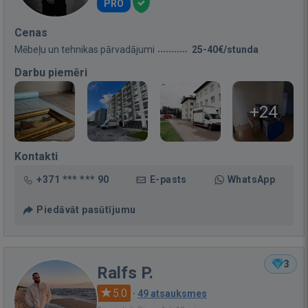
PRO
Cenas
Mēbeļu un tehnikas pārvadājumi
25-40€/stunda
Darbu piemēri
+24
Kontakti
+371 *** *** 90
E-pasts
WhatsApp
Piedāvāt pasūtījumu
3
Ralfs P.
5.0
·
49 atsauksmes