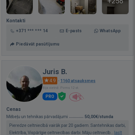
+258
Kontakti
+371 *** *** 14
E-pasts
WhatsApp
Piedāvāt pasūtījumu
Juris B.
4.9
·
1160 atsauksmes
Bija vietnē: Pirms 12 st.
PRO
Cenas
Mēbeļu un tehnikas pārvadājumi
50,00€/stunda
Pieredze celtniecībā vairāk par 20 gadiem. Santehnikas darbi,
Elektrība, Vispārīgie celtniecības darbi. Māju celtniecīb...
lasīt