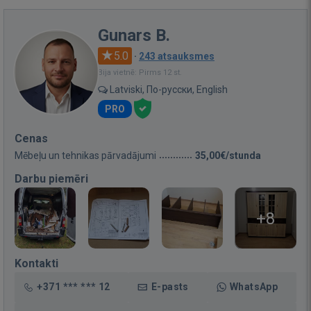
Gunars B.
5.0
·
243 atsauksmes
Bija vietnē: Pirms 12 st.
Latviski, По-русски, English
PRO
Cenas
Mēbeļu un tehnikas pārvadājumi
35,00€/stunda
Darbu piemēri
+8
Kontakti
+371 *** *** 12
E-pasts
WhatsApp