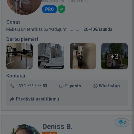
Bija vietnē: Pirms 1st. 13 min.
PRO
Cenas
Mēbeļu un tehnikas pārvadājumi
20-40€/stunda
Darbu piemēri
+3
Kontakti
+371 *** *** 83
E-pasts
WhatsApp
Piedāvāt pasūtījumu
2
Deniss B.