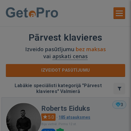
Pārvest klavieres
Izveido pasūtījumu
bez maksas
vai
apskati cenas
IZVEIDOT PASŪTĪJUMU
Labākie speciālisti kategorijā "Pārvest
klavieres" Valmierā
3
Roberts Eiduks
5.0
·
185 atsauksmes
Bija vietnē: Pirms 12 st.