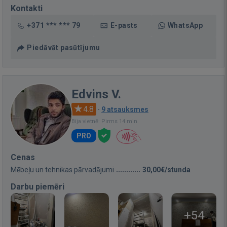
Kontakti
+371 *** *** 79
E-pasts
WhatsApp
Piedāvāt pasūtījumu
Edvins V.
4.8
·
9 atsauksmes
Bija vietnē: Pirms 14 min.
PRO
Cenas
Mēbeļu un tehnikas pārvadājumi
30,00€/stunda
Darbu piemēri
+54