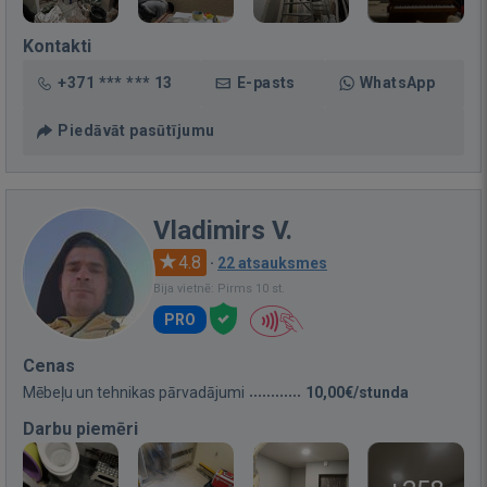
Kontakti
+371 *** *** 13
E-pasts
WhatsApp
Piedāvāt pasūtījumu
Vladimirs V.
4.8
·
22 atsauksmes
Bija vietnē: Pirms 10 st.
PRO
Cenas
Mēbeļu un tehnikas pārvadājumi
10,00€/stunda
Darbu piemēri