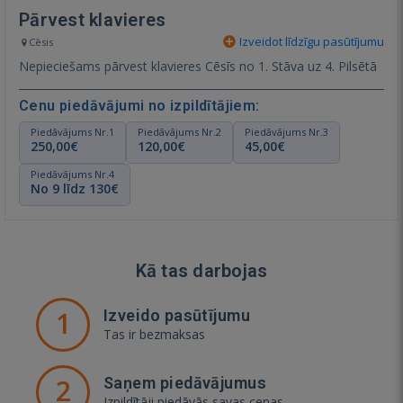
Pārvest klavieres
Izveidot līdzīgu pasūtījumu
Cēsis
Nepieciešams pārvest klavieres Cēsīs no 1. Stāva uz 4. Pilsētā
Cenu piedāvājumi no izpildītājiem:
Piedāvājums Nr.1
Piedāvājums Nr.2
Piedāvājums Nr.3
250,00€
120,00€
45,00€
Piedāvājums Nr.4
No 9 līdz 130€
Kā tas darbojas
1
Izveido pasūtījumu
Tas ir bezmaksas
2
Saņem piedāvājumus
Izpildītāji piedāvās savas cenas