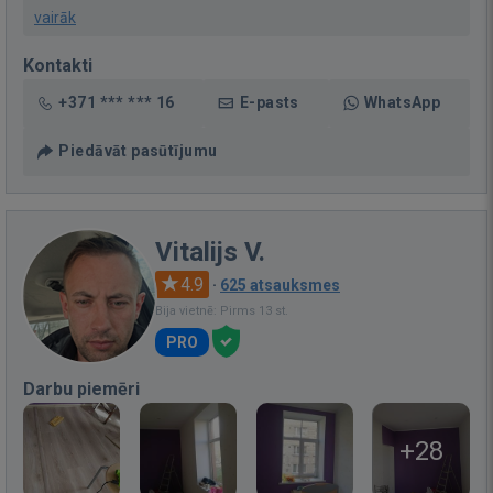
vairāk
Kontakti
+371 *** *** 16
E-pasts
WhatsApp
Piedāvāt pasūtījumu
Vitalijs V.
4.9
·
625 atsauksmes
Bija vietnē: Pirms 13 st.
PRO
Darbu piemēri
+28