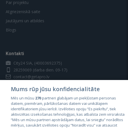
Par projektu
Atgriezeniskā saite
Jautājumi un atbildes
Blogs
Kontakti
City24 SIA, (40003692375)
28259069
(darba dien. 09-17)
contact@getapro.lv
Mums rūp jūsu konfidencialitāte
Mēs un mūsu
270
partneri glabājam un piekļūstam personas
datiem, piemēram, pārlūkošanas datiem vai unikālajiem
identifikatoriem jūsu ierīcē. Izvēloties opciju “Es piekrītu”, tiek
Valstis
aktivizētas izsekošanas tehnoloģijas, kas atbalsta zem virsraksta
Igaunija
“Mēs un mūsu partneri apstrādājam datus, lai sniegtu” norādītos
mērķus, savukārt izvēloties opciju “Noraidīt visu” vai atsaucot