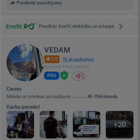
Piedāvāt pasūtījumu
Pieslēdz Enefit elektrību un ietaupi!
VEDAM
5.0
·
15 atsauksmes
Bija vietnē: Pirms 2 dienām
PRO
Cenas
Mēbeļu un tehnikas pārvadājumi
45-75€/stunda
Darbu piemēri
+20