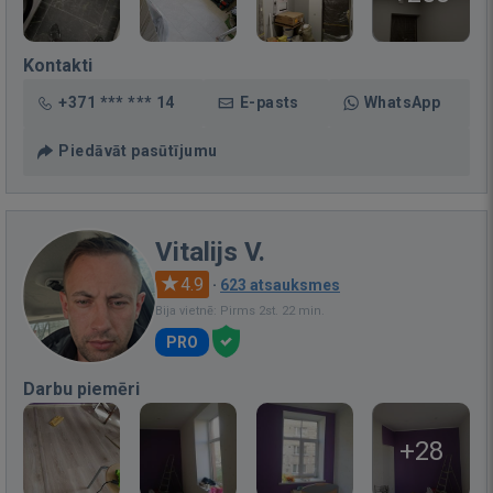
Kontakti
+371 *** *** 14
E-pasts
WhatsApp
Piedāvāt pasūtījumu
Vitalijs V.
4.9
·
623 atsauksmes
Bija vietnē: Pirms 2st. 22 min.
PRO
Darbu piemēri
+28