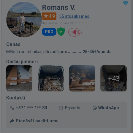
Romans V.
4.9
·
55 atsauksmes
Bija vietnē: Pirms 2st. 17 min.
PRO
Cenas
Mēbeļu un tehnikas pārvadājumi
25-45€/stunda
Darbu piemēri
+43
Kontakti
+371 *** *** 80
E-pasts
WhatsApp
Piedāvāt pasūtījumu