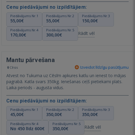
Cenu piedāvājumi no izpildītājiem:
Piedāvājums Nr.1
Piedāvājums Nr.2
Piedāvājums Nr.3
55,00€
55,00€
150,00€
Piedāvājums Nr.4
Piedāvājums Nr.5
Rādīt vēl
170,00€
300,00€
Mantu pārvešana
Izveidot līdzīgu pasūtījumu
Cēsis
Atvest no Tukuma uz Cēsīm apkures katlu un ienest to mājas
pagrabā. Katla svars 350kg. Ienešanas ceļš pietiekami plats.
Laika periods - augusta vidus.
Cenu piedāvājumi no izpildītājiem:
Piedāvājums Nr.1
Piedāvājums Nr.2
Piedāvājums Nr.3
45,00€
350,00€
350,00€
Piedāvājums Nr.4
Piedāvājums Nr.5
Rādīt vēl
No 450 līdz 600€
350,00€