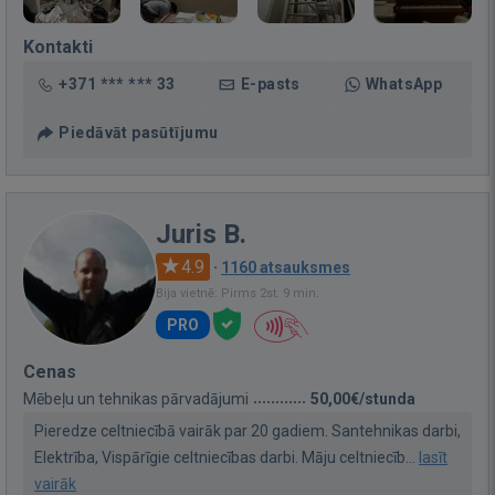
Kontakti
+371 *** *** 33
E-pasts
WhatsApp
Piedāvāt pasūtījumu
Juris B.
4.9
·
1160 atsauksmes
Bija vietnē: Pirms 2st. 9 min.
PRO
Cenas
Mēbeļu un tehnikas pārvadājumi
50,00€/stunda
Pieredze celtniecībā vairāk par 20 gadiem. Santehnikas darbi,
Elektrība, Vispārīgie celtniecības darbi. Māju celtniecīb...
lasīt
vairāk