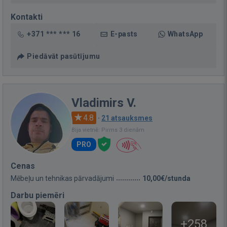
Kontakti
+371 *** *** 16
E-pasts
WhatsApp
Piedāvāt pasūtījumu
Vladimirs V.
4.8
·
21 atsauksmes
Bija vietnē: Pirms 3 dienām
PRO
Cenas
Mēbeļu un tehnikas pārvadājumi
10,00€/stunda
Darbu piemēri
+258