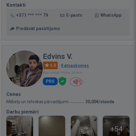
Kontakti
+371 *** *** 79
E-pasts
WhatsApp
Piedāvāt pasūtījumu
Edvins V.
4.8
·
9 atsauksmes
Bija vietnē: Pirms 24 min.
PRO
Cenas
Mēbeļu un tehnikas pārvadājumi
30,00€/stunda
Darbu piemēri
+54