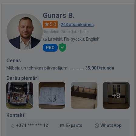
Gunars B.
5.0
·
243 atsauksmes
Bija vietnē: Pirms 3st. 46 min.
Latviski, По-русски, English
PRO
Cenas
Mēbeļu un tehnikas pārvadājumi
35,00€/stunda
Darbu piemēri
+8
Kontakti
+371 *** *** 12
E-pasts
WhatsApp