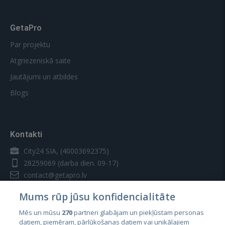
GetaPro
Par projektu
Atgriezeniskā saite
Jautājumi un atbildes
Blogs
Kontakti
City24 SIA, (40003692375)
28259069
(darba dien. 09-17)
contact@getapro.lv
Mums rūp jūsu konfidencialitāte
Mēs un mūsu
270
partneri glabājam un piekļūstam personas
datiem, piemēram, pārlūkošanas datiem vai unikālajiem