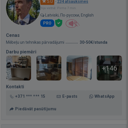
5.0
·
234 atsauksmes
Bija vietnē: Pirms 7 min.
Latviski, По-русски, English
PRO
Cenas
Mēbeļu un tehnikas pārvadājumi
30-50€/stunda
Darbu piemēri
+146
Kontakti
+371 *** *** 15
E-pasts
WhatsApp
Piedāvāt pasūtījumu