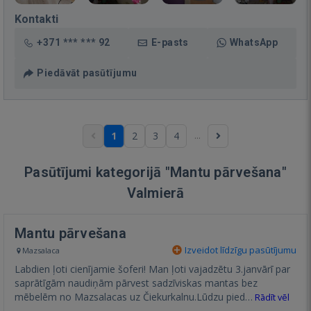
Kontakti
+371 *** *** 92
E-pasts
WhatsApp
Piedāvāt pasūtījumu
...
1
2
3
4
Pasūtījumi kategorijā "Mantu pārvešana"
Valmierā
Mantu pārvešana
Izveidot līdzīgu pasūtījumu
Mazsalaca
Labdien ļoti cienījamie šoferi! Man ļoti vajadzētu 3.janvārī par
saprātīgām naudiņām pārvest sadzīviskas mantas bez
mēbelēm no Mazsalacas uz Čiekurkalnu.Lūdzu pied…
Rādīt vēl