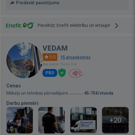
Piedāvāt pasūtījumu
Pieslēdz Enefit elektrību un ietaupi!
VEDAM
5.0
·
15 atsauksmes
Bija vietnē: Pirms 9 st.
PRO
Cenas
Mēbeļu un tehnikas pārvadājumi
45-75€/stunda
Darbu piemēri
+20