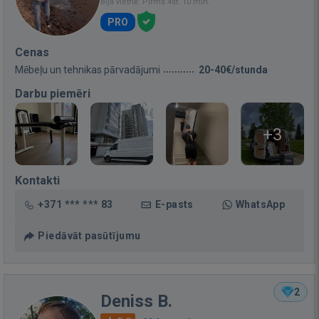
Bija vietnē: Pirms 4st. 10 min.
PRO
Cenas
Mēbeļu un tehnikas pārvadājumi
20-40€/stunda
Darbu piemēri
+3
Kontakti
+371 *** *** 83
E-pasts
WhatsApp
Piedāvāt pasūtījumu
2
Deniss B.