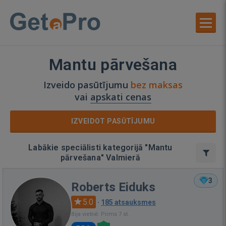
Mantu pārvešana
Izveido pasūtījumu
bez maksas
vai
apskati cenas
IZVEIDOT PASŪTĪJUMU
Labākie speciālisti kategorijā "Mantu
pārvešana" Valmierā
3
Roberts Eiduks
5.0
·
185 atsauksmes
Bija vietnē: Pirms 7 st.