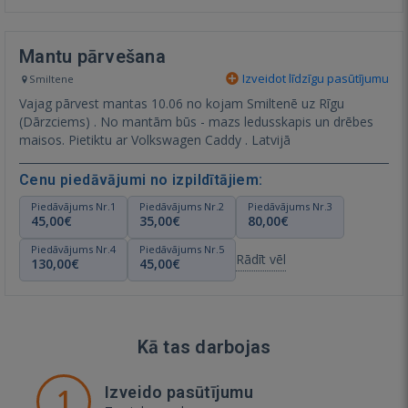
Mantu pārvešana
Izveidot līdzīgu pasūtījumu
Smiltene
Vajag pārvest mantas 10.06 no kojam Smiltenē uz Rīgu
(Dārzciems) . No mantām būs - mazs ledusskapis un drēbes
maisos. Pietiktu ar Volkswagen Caddy . Latvijā
Cenu piedāvājumi no izpildītājiem:
Piedāvājums Nr.1
Piedāvājums Nr.2
Piedāvājums Nr.3
45,00€
35,00€
80,00€
Piedāvājums Nr.4
Piedāvājums Nr.5
Rādīt vēl
130,00€
45,00€
Kā tas darbojas
1
Izveido pasūtījumu