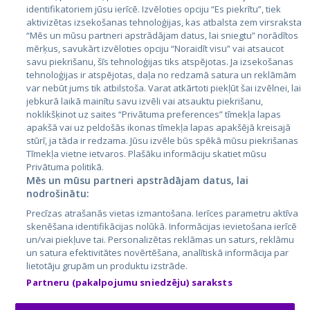
identifikatoriem jūsu ierīcē. Izvēloties opciju “Es piekrītu”, tiek
Valstis
aktivizētas izsekošanas tehnoloģijas, kas atbalsta zem virsraksta
Igaunija
“Mēs un mūsu partneri apstrādājam datus, lai sniegtu” norādītos
mērķus, savukārt izvēloties opciju “Noraidīt visu” vai atsaucot
Latvija
savu piekrišanu, šīs tehnoloģijas tiks atspējotas. Ja izsekošanas
tehnoloģijas ir atspējotas, daļa no redzamā satura un reklāmām
Lietuva
var nebūt jums tik atbilstoša. Varat atkārtoti piekļūt šai izvēlnei, lai
jebkurā laikā mainītu savu izvēli vai atsauktu piekrišanu,
noklikšķinot uz saites “Privātuma preferences” tīmekļa lapas
apakšā vai uz peldošās ikonas tīmekļa lapas apakšējā kreisajā
stūrī, ja tāda ir redzama. Jūsu izvēle būs spēkā mūsu piekrišanas
Tīmekļa vietne ietvaros. Plašāku informāciju skatiet mūsu
Privātuma politikā.
Mēs un mūsu partneri apstrādājam datus, lai
nodrošinātu:
City24.lv
CVbankas.lt
Precīzas atrašanās vietas izmantošana. Ierīces parametru aktīva
City24.ee
Kainos.lt
skenēšana identifikācijas nolūkā. Informācijas ievietošana ierīcē
un/vai piekļuve tai. Personalizētas reklāmas un saturs, reklāmu
GetaPro.lv
Paslaugos.lt
un satura efektivitātes novērtēšana, analītiskā informācija par
GetaPro.ee
auto24.ee
lietotāju grupām un produktu izstrāde.
Skelbiu.lt
KV.ee
Partneru (pakalpojumu sniedzēju) saraksts
Autoplius.lt
Osta.ee
Aruodas.lt
KuldneBörs.ee