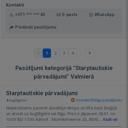
Kontakti
+371 *** *** 83
E-pasts
WhatsApp
Piedāvāt pasūtījumu
...
1
2
3
4
Pasūtījumi kategorijā "Starptautiskie
pārvadājumi" Valmierā
Starptautiskie pārvadājumi
Izveidot līdzīgu pasūtījumu
Augšlīgatne
Nepieciešams paņemt alumīnija rāmjus un lifta kasti Beļģijā
un atvest uz Augšlīgatni vai Rīgu. Preci ir jāpaņem 30.01. no
10:00 līdz 17:00 Adresē : Monnikenwerve 20, 8000,…
Rādīt vēl