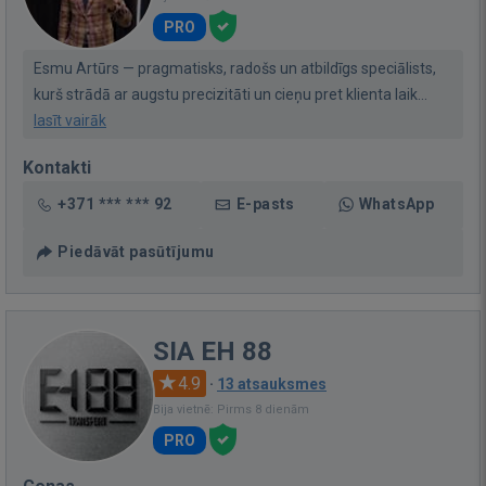
PRO
Esmu Artūrs — pragmatisks, radošs un atbildīgs speciālists,
kurš strādā ar augstu precizitāti un cieņu pret klienta laik...
lasīt vairāk
Kontakti
+371 *** *** 92
E-pasts
WhatsApp
Piedāvāt pasūtījumu
SIA EH 88
4.9
·
13 atsauksmes
Bija vietnē: Pirms 8 dienām
PRO