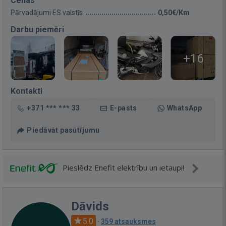
Cenas
Pārvadājumi ES valstīs
0,50€/Km
Darbu piemēri
+16
Kontakti
+371 *** *** 33
E-pasts
WhatsApp
Piedāvāt pasūtījumu
Pieslēdz Enefit elektrību un ietaupi!
Dāvids
5.0
·
359 atsauksmes