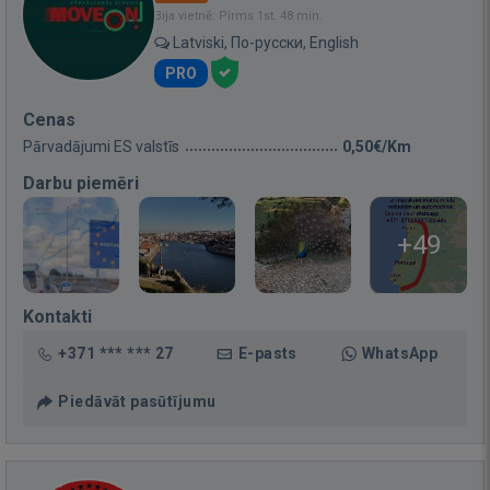
Bija vietnē: Pirms 1st. 48 min.
Latviski, По-русски, English
PRO
Cenas
Pārvadājumi ES valstīs
0,50€/Km
Darbu piemēri
+49
Kontakti
+371 *** *** 27
E-pasts
WhatsApp
Piedāvāt pasūtījumu