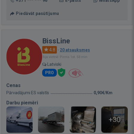
+371 *** *** 96
E-pasts
WhatsApp
Piedāvāt pasūtījumu
BissLine
4.8
·
20 atsauksmes
Bija vietnē: Pirms 1st. 53 min.
Latviski
PRO
Cenas
Pārvadājumi ES valstīs
0,90€/Km
Darbu piemēri
+30