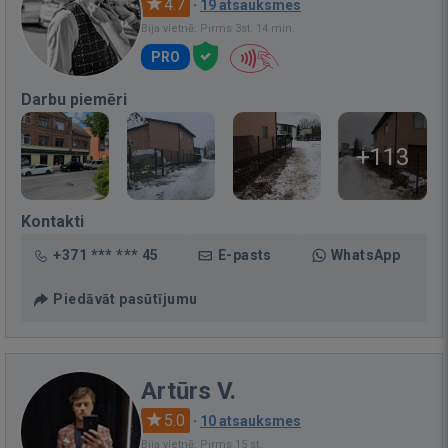
4.7
·
19 atsauksmes
Bija vietnē: Pirms 3st. 14 min.
PRO
Darbu piemēri
+113
Kontakti
+371 *** *** 45
E-pasts
WhatsApp
Piedāvāt pasūtījumu
Artūrs V.
5.0
·
10 atsauksmes
Bija vietnē: Pirms 15 st.