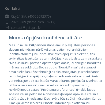
Kontakti
City24 SIA, (40003692375)
28259069
(darba dien. 09-17)
contact@getapro.lv
Mums rūp jūsu konfidencialitāte
Mēs un mūsu
270
partneri glabājam un piekļūstam personas
datiem, piemēram, pārlūkošanas datiem vai unikālajiem
identifikatoriem jūsu ierīcē. Izvēloties opciju “Es piekrītu”, tiek
Valstis
aktivizētas izsekošanas tehnoloģijas, kas atbalsta zem virsraksta
Igaunija
“Mēs un mūsu partneri apstrādājam datus, lai sniegtu” norādītos
mērķus, savukārt izvēloties opciju “Noraidīt visu” vai atsaucot
Latvija
savu piekrišanu, šīs tehnoloģijas tiks atspējotas. Ja izsekošanas
tehnoloģijas ir atspējotas, daļa no redzamā satura un reklāmām
Lietuva
var nebūt jums tik atbilstoša. Varat atkārtoti piekļūt šai izvēlnei, lai
jebkurā laikā mainītu savu izvēli vai atsauktu piekrišanu,
noklikšķinot uz saites “Privātuma preferences” tīmekļa lapas
apakšā vai uz peldošās ikonas tīmekļa lapas apakšējā kreisajā
stūrī, ja tāda ir redzama. Jūsu izvēle būs spēkā mūsu piekrišanas
Tīmekļa vietne ietvaros. Plašāku informāciju skatiet mūsu