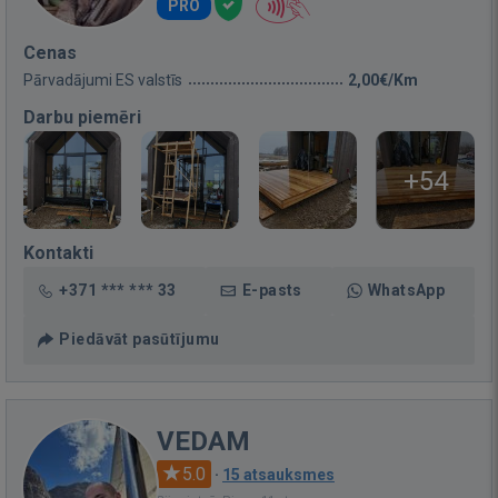
PRO
Cenas
Pārvadājumi ES valstīs
2,00€/Km
Darbu piemēri
+54
Kontakti
+371 *** *** 33
E-pasts
WhatsApp
Piedāvāt pasūtījumu
VEDAM
5.0
·
15 atsauksmes