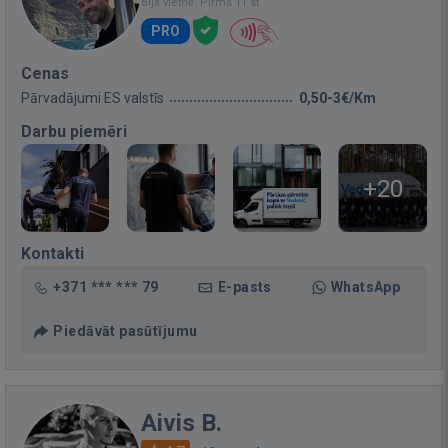
Bija vietnē: Pirms 11 st.
PRO
Cenas
Pārvadājumi ES valstīs
0,50-3€/Km
Darbu piemēri
+20
Kontakti
+371 *** *** 79
E-pasts
WhatsApp
Piedāvāt pasūtījumu
Aivis B.