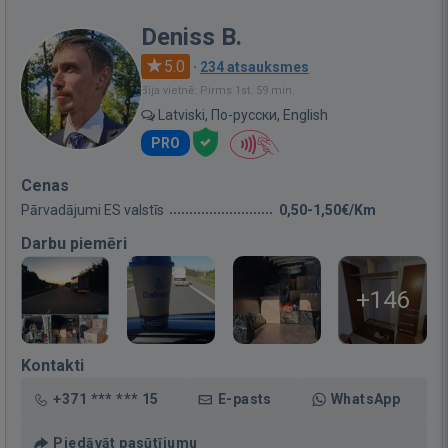
Deniss B.
5.0
·
234 atsauksmes
Bija vietnē: Pirms 1st. 59 min.
Latviski, По-русски, English
PRO
Cenas
Pārvadājumi ES valstīs
0,50-1,50€/Km
Darbu piemēri
+146
Kontakti
+371 *** *** 15
E-pasts
WhatsApp
Piedāvāt pasūtījumu