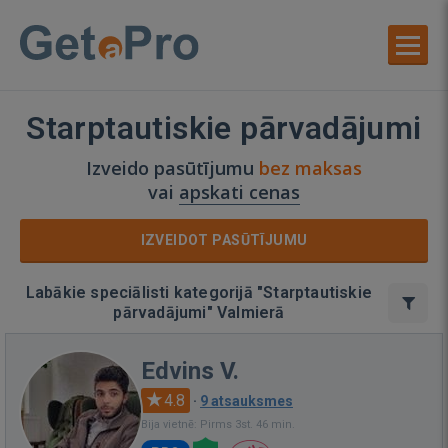
Starptautiskie pārvadājumi
Izveido pasūtījumu
bez maksas
vai
apskati cenas
IZVEIDOT PASŪTĪJUMU
Labākie speciālisti kategorijā "Starptautiskie
pārvadājumi" Valmierā
Edvins V.
4.8
·
9 atsauksmes
Bija vietnē: Pirms 3st. 46 min.