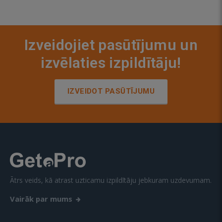
Izveidojiet pasūtījumu un
izvēlaties izpildītāju!
IZVEIDOT PASŪTĪJUMU
Ātrs veids, kā atrast uzticamu izpildītāju jebkuram uzdevumam.
Vairāk par mums