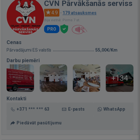
CVN Pārvākšanās serviss
4.9
·
179 atsauksmes
Bija vietnē: Pirms 7 st.
PRO
Cenas
Pārvadājumi ES valstīs
55,00€/Km
Darbu piemēri
+134
Kontakti
+371 *** *** 63
E-pasts
WhatsApp
Piedāvāt pasūtījumu