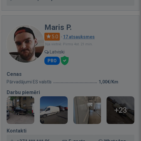
Maris P.
5.0
·
17 atsauksmes
Bija vietnē: Pirms 4st. 21 min.
Latviski
PRO
Cenas
Pārvadājumi ES valstīs
1,00€/Km
Darbu piemēri
+23
Kontakti