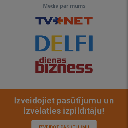
Media par mums
Izveidojiet pasūtījumu un
izvēlaties izpildītāju!
IZVEIDOT PASŪTĪJUMU