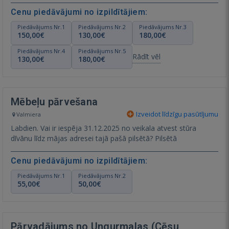
Cenu piedāvājumi no izpildītājiem:
Piedāvājums Nr.1
Piedāvājums Nr.2
Piedāvājums Nr.3
150,00€
130,00€
180,00€
Piedāvājums Nr.4
Piedāvājums Nr.5
Rādīt vēl
130,00€
180,00€
Mēbeļu pārvešana
Izveidot līdzīgu pasūtījumu
Valmiera
Labdien. Vai ir iespēja 31.12.2025 no veikala atvest stūra
dīvānu līdz mājas adresei tajā pašā pilsētā? Pilsētā
Cenu piedāvājumi no izpildītājiem:
Piedāvājums Nr.1
Piedāvājums Nr.2
55,00€
50,00€
Pārvadājums no Ungurmalas (Cēsu