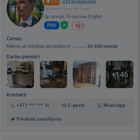
5.0
·
234 atsauksmes
Bija vietnē: Pirms 1st. 2 min.
Latviski, По-русски, English
PRO
Cenas
Mēbeļu un tehnikas pārvadājumi
30-50€/stunda
Darbu piemēri
+146
Kontakti
+371 *** *** 15
E-pasts
WhatsApp
Piedāvāt pasūtījumu