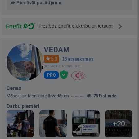
Piedāvāt pasūtījumu
Pieslēdz Enefit elektrību un ietaupi!
VEDAM
5.0
·
15 atsauksmes
Bija vietnē: Pirms 10 st.
PRO
Cenas
Mēbeļu un tehnikas pārvadājumi
45-75€/stunda
Darbu piemēri
+20