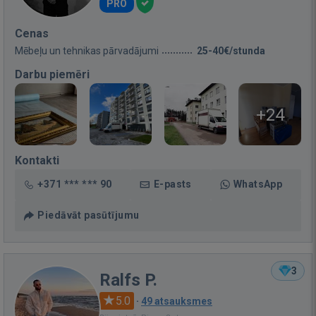
PRO
Cenas
Mēbeļu un tehnikas pārvadājumi
25-40€/stunda
Darbu piemēri
+24
Kontakti
+371 *** *** 90
E-pasts
WhatsApp
Piedāvāt pasūtījumu
3
Ralfs P.
5.0
·
49 atsauksmes