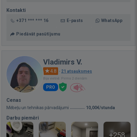
Kontakti
+371 *** *** 16
E-pasts
WhatsApp
Piedāvāt pasūtījumu
Vladimirs V.
4.8
·
21 atsauksmes
Bija vietnē: Pirms 2 dienām
PRO
Cenas
Mēbeļu un tehnikas pārvadājumi
10,00€/stunda
Darbu piemēri
+258