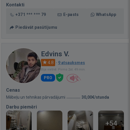
Kontakti
+371 *** *** 79
E-pasts
WhatsApp
Piedāvāt pasūtījumu
Edvins V.
4.8
·
9 atsauksmes
Bija vietnē: Pirms 2st. 49 min.
PRO
Cenas
Mēbeļu un tehnikas pārvadājumi
30,00€/stunda
Darbu piemēri
+54