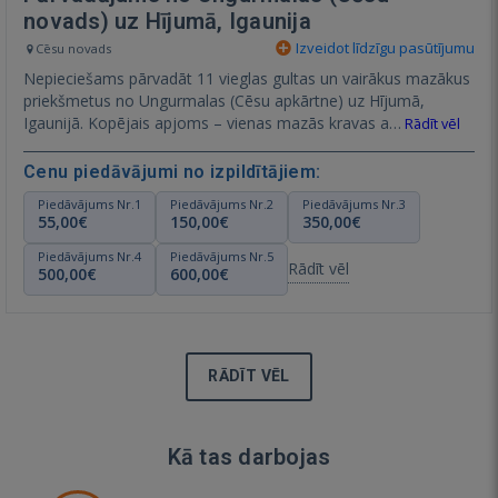
novads) uz Hījumā, Igaunija
Izveidot līdzīgu pasūtījumu
Cēsu novads
Nepieciešams pārvadāt 11 vieglas gultas un vairākus mazākus
priekšmetus no Ungurmalas (Cēsu apkārtne) uz Hījumā,
Igaunijā. Kopējais apjoms – vienas mazās kravas a…
Rādīt vēl
Cenu piedāvājumi no izpildītājiem:
Piedāvājums Nr.1
Piedāvājums Nr.2
Piedāvājums Nr.3
55,00€
150,00€
350,00€
Piedāvājums Nr.4
Piedāvājums Nr.5
Rādīt vēl
500,00€
600,00€
RĀDĪT VĒL
Kā tas darbojas