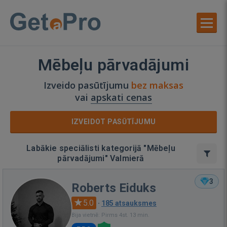
Mēbeļu pārvadājumi
Izveido pasūtījumu
bez maksas
vai
apskati cenas
IZVEIDOT PASŪTĪJUMU
Labākie speciālisti kategorijā "Mēbeļu
pārvadājumi" Valmierā
3
Roberts Eiduks
5.0
·
185 atsauksmes
Bija vietnē: Pirms 4st. 13 min.