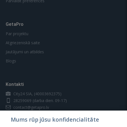
Pārvaldīt preferences
GetaPro
Par projektu
Atgriezeniskā saite
Jautājumi un atbildes
Blogs
Kontakti
City24 SIA, (40003692375)
28259069
(darba dien. 09-17)
contact@getapro.lv
Mums rūp jūsu konfidencialitāte