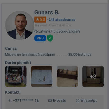
Gunars B.
5.0
·
243 atsauksmes
Bija vietnē: Pirms 2st. 41 min.
Latviski, По-русски, English
PRO
Cenas
Mēbeļu un tehnikas pārvadājumi
35,00€/stunda
Darbu piemēri
+8
Kontakti
+371 *** *** 12
E-pasts
WhatsApp