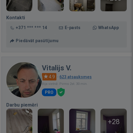
Kontakti
+371 *** *** 14
E-pasts
WhatsApp
Piedāvāt pasūtījumu
Vitalijs V.
4.9
·
623 atsauksmes
Bija vietnē: Pirms 2st. 30 min.
PRO
Darbu piemēri
+28