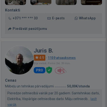
Kontakti
+371 *** *** 33
E-pasts
WhatsApp
Piedāvāt pasūtījumu
Juris B.
4.9
·
1159 atsauksmes
Bija vietnē: Pirms 2st. 39 min.
PRO
Cenas
Mēbeļu un tehnikas pārvadājumi
50,00€/stunda
Pieredze celtniecībā vairāk par 20 gadiem. Santehnikas darbi,
Elektrība, Vispārīgie celtniecības darbi. Māju celtniecīb...
lasīt
vairāk