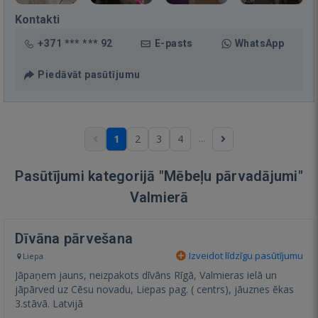
Kontakti
+371 *** *** 92
E-pasts
WhatsApp
Piedāvāt pasūtījumu
...
1
2
3
4
Pasūtījumi kategorijā "Mēbeļu pārvadājumi"
Valmierā
Dīvāna pārvešana
Izveidot līdzīgu pasūtījumu
Liepa
Jāpaņem jauns, neizpakots dīvāns Rīgā, Valmieras ielā un
jāpārved uz Cēsu novadu, Liepas pag. ( centrs), jāuznes ēkas
3.stāvā. Latvijā