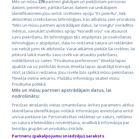
Mēs un mūsu
270
partneri glabājam un piekļūstam personas
datiem, piemēram, pārlūkošanas datiem vai unikālajiem
identifikatoriem jūsu ierīcē. Izvēloties opciju “Es piekrītu”, tiek
Valstis
aktivizētas izsekošanas tehnoloģijas, kas atbalsta zem virsraksta
Igaunija
“Mēs un mūsu partneri apstrādājam datus, lai sniegtu” norādītos
mērķus, savukārt izvēloties opciju “Noraidīt visu” vai atsaucot
Latvija
savu piekrišanu, šīs tehnoloģijas tiks atspējotas. Ja izsekošanas
tehnoloģijas ir atspējotas, daļa no redzamā satura un reklāmām
Lietuva
var nebūt jums tik atbilstoša. Varat atkārtoti piekļūt šai izvēlnei, lai
jebkurā laikā mainītu savu izvēli vai atsauktu piekrišanu,
noklikšķinot uz saites “Privātuma preferences” tīmekļa lapas
apakšā vai uz peldošās ikonas tīmekļa lapas apakšējā kreisajā
stūrī, ja tāda ir redzama. Jūsu izvēle būs spēkā mūsu piekrišanas
Tīmekļa vietne ietvaros. Plašāku informāciju skatiet mūsu
Privātuma politikā.
Mēs un mūsu partneri apstrādājam datus, lai
nodrošinātu:
City24.lv
CVbankas.lt
Precīzas atrašanās vietas izmantošana. Ierīces parametru aktīva
City24.ee
Kainos.lt
skenēšana identifikācijas nolūkā. Informācijas ievietošana ierīcē
un/vai piekļuve tai. Personalizētas reklāmas un saturs, reklāmu
GetaPro.lv
Paslaugos.lt
un satura efektivitātes novērtēšana, analītiskā informācija par
GetaPro.ee
auto24.ee
lietotāju grupām un produktu izstrāde.
Skelbiu.lt
KV.ee
Partneru (pakalpojumu sniedzēju) saraksts