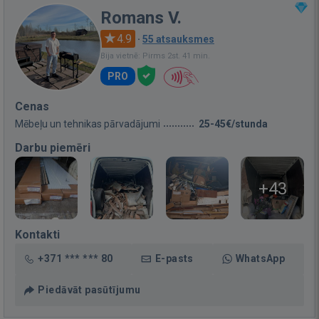
Romans V.
4.9
·
55 atsauksmes
Bija vietnē: Pirms 2st. 41 min.
PRO
Cenas
Mēbeļu un tehnikas pārvadājumi
25-45€/stunda
Darbu piemēri
+43
Kontakti
+371 *** *** 80
E-pasts
WhatsApp
Piedāvāt pasūtījumu