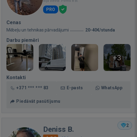
Bija vietnē: Pirms 8 st.
PRO
Cenas
Mēbeļu un tehnikas pārvadājumi
20-40€/stunda
Darbu piemēri
+3
Kontakti
+371 *** *** 83
E-pasts
WhatsApp
Piedāvāt pasūtījumu
2
Deniss B.