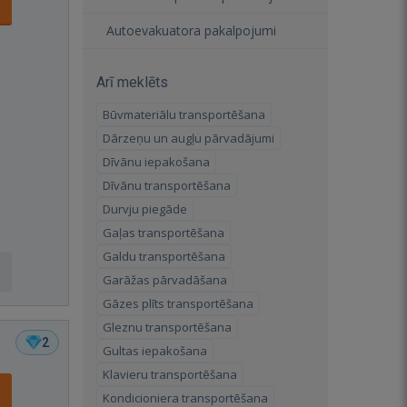
Autoevakuatora pakalpojumi
Arī meklēts
Būvmateriālu transportēšana
Dārzeņu un augļu pārvadājumi
Dīvānu iepakošana
Dīvānu transportēšana
Durvju piegāde
Gaļas transportēšana
Galdu transportēšana
Garāžas pārvadāšana
Gāzes plīts transportēšana
Gleznu transportēšana
2
Gultas iepakošana
Klavieru transportēšana
Kondicioniera transportēšana