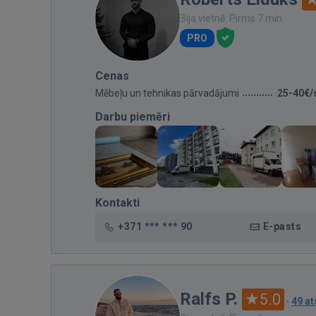
Bija vietnē: Pirms 7 min.
PRO
Cenas
Mēbeļu un tehnikas pārvadājumi
25-40€/
Darbu piemēri
Kontakti
+371 *** *** 90
E-pasts
Ralfs P.
5.0
·
49 a