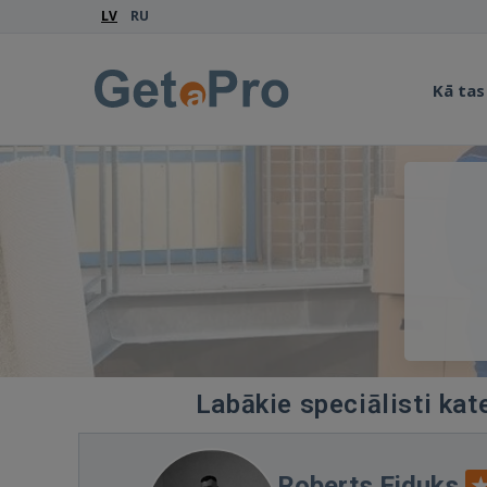
LV
RU
Kā tas
Labākie speciālisti kat
Roberts Eiduks