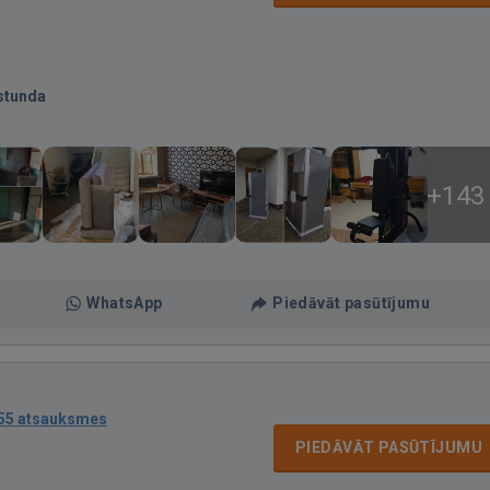
stunda
+143
WhatsApp
Piedāvāt pasūtījumu
55 atsauksmes
PIEDĀVĀT PASŪTĪJUMU