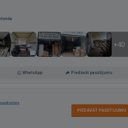
stunda
+40
WhatsApp
Piedāvāt pasūtījumu
tsauksmes
PIEDĀVĀT PASŪTĪJUMU