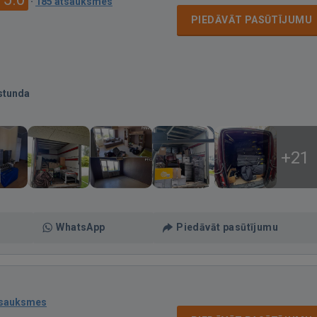
·
185 atsauksmes
PIEDĀVĀT PASŪTĪJUMU
stunda
+21
WhatsApp
Piedāvāt pasūtījumu
tsauksmes