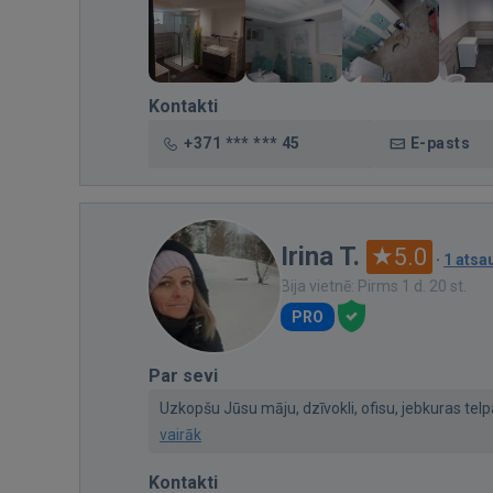
Kontakti
+371 *** *** 45
E-pasts
Irina T.
5.0
·
1 ats
Bija vietnē: Pirms 1 d. 20 st.
PRO
Par sevi
Uzkopšu Jūsu māju, dzīvokli, ofisu, jebkuras telpa
vairāk
Kontakti