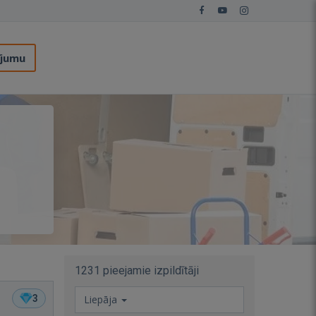
ījumu
1231 pieejamie izpildītāji
3
Liepāja