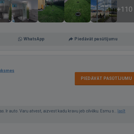
+110
WhatsApp
Piedāvāt pasūtījumu
auksmes
PIEDĀVĀT PASŪTĪJUMU
s. Ir auto. Varu atvest, aizvest kadu kravu jeb cilvēku. Esmu s...
lasīt