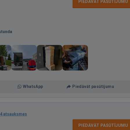
PIEDĀVĀT PASŪTĪJUMU
stunda
WhatsApp
Piedāvāt pasūtījumu
4 atsauksmes
PIEDĀVĀT PASŪTĪJUMU