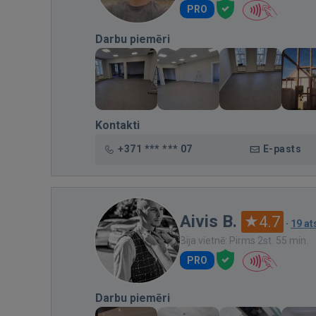
PRO
Darbu piemēri
Kontakti
+371 *** *** 07
E-pasts
Aivis B.
4.7
·
19 a
Bija vietnē: Pirms 2st. 55 min.
PRO
Darbu piemēri