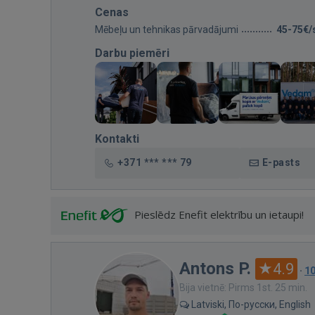
Cenas
Mēbeļu un tehnikas pārvadājumi
45-75€/
Darbu piemēri
Kontakti
+371 *** *** 79
E-pasts
Pieslēdz Enefit elektrību un ietaupi!
Antons P.
4.9
·
1
Bija vietnē: Pirms 1st. 25 min.
Latviski, По-русски, English