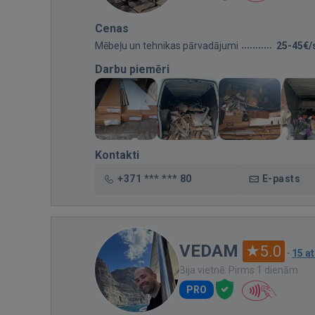
Cenas
Mēbeļu un tehnikas pārvadājumi
25-45€/
Darbu piemēri
Kontakti
+371 *** *** 80
E-pasts
VEDAM
5.0
·
15 a
Bija vietnē: Pirms 1 dienām
PRO