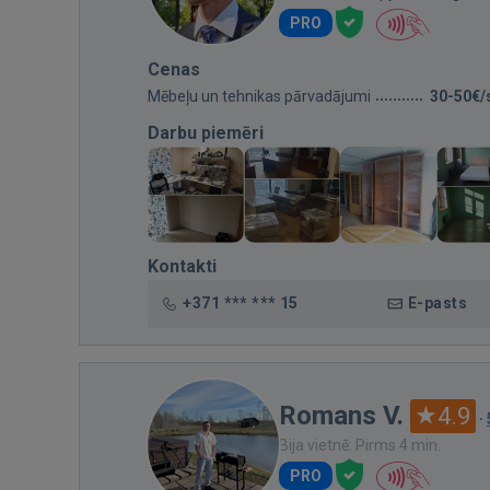
PRO
Cenas
Mēbeļu un tehnikas pārvadājumi
30-50€/
Darbu piemēri
Kontakti
+371 *** *** 15
E-pasts
Romans V.
4.9
·
Bija vietnē: Pirms 4 min.
PRO