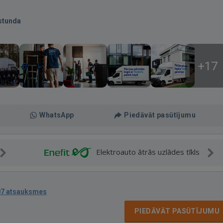
stunda
+17
WhatsApp
Piedāvāt pasūtījumu
Elektroauto ātrās uzlādes tīkls
07 atsauksmes
PIEDĀVĀT PASŪTĪJUMU