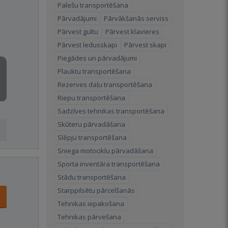
Palešu transportēšana
Pārvadājumi
Pārvākšanās serviss
Pārvest gultu
Pārvest klavieres
Pārvest ledusskapi
Pārvest skapi
Piegādes un pārvadājumi
Plauktu transportēšana
Rezerves daļu transportēšana
Riepu transportēšana
Sadzīves tehnikas transportēšana
Skūteru pārvadāšana
Slēpju transportēšana
Sniega motociklu pārvadāšana
Sporta inventāra transportēšana
Stādu transportēšana
Starppilsētu pārcelšanās
Tehnikas iepakošana
Tehnikas pārvešana