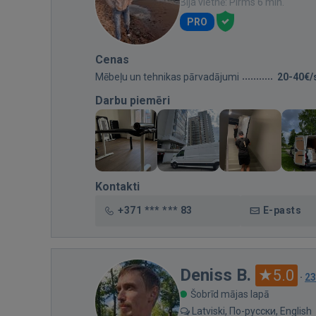
Bija vietnē: Pirms 6 min.
PRO
Cenas
Mēbeļu un tehnikas pārvadājumi
20-40€/
Darbu piemēri
Kontakti
+371 *** *** 83
E-pasts
Deniss B.
5.0
·
23
Šobrīd mājas lapā
Latviski, По-русски, English