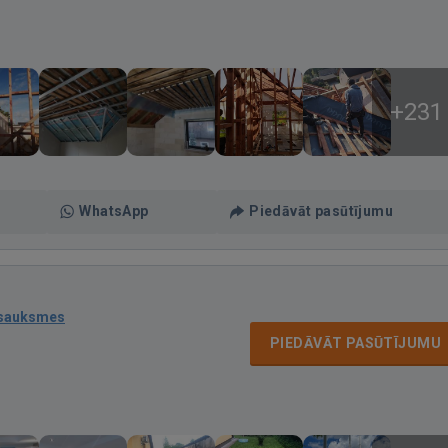
+231
WhatsApp
Piedāvāt pasūtījumu
tsauksmes
PIEDĀVĀT PASŪTĪJUMU