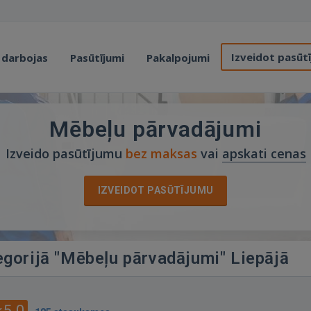
Izveidot pasūt
 darbojas
Pasūtījumi
Pakalpojumi
Mēbeļu pārvadājumi
Izveido pasūtījumu
bez maksas
vai
apskati cenas
IZVEIDOT PASŪTĪJUMU
egorijā "Mēbeļu pārvadājumi" Liepājā
5.0