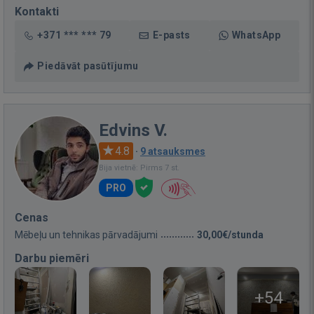
Kontakti
+371 *** *** 79
E-pasts
WhatsApp
Piedāvāt pasūtījumu
Edvins V.
4.8
·
9 atsauksmes
Bija vietnē: Pirms 7 st.
PRO
Cenas
Mēbeļu un tehnikas pārvadājumi
30,00€/stunda
Darbu piemēri
+54