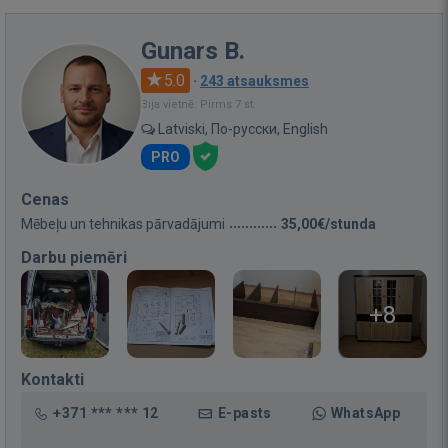
Gunars B.
5.0
·
243 atsauksmes
Bija vietnē: Pirms 7 st.
Latviski, По-русски, English
PRO
Cenas
Mēbeļu un tehnikas pārvadājumi
35,00€/stunda
Darbu piemēri
+8
Kontakti
+371 *** *** 12
E-pasts
WhatsApp