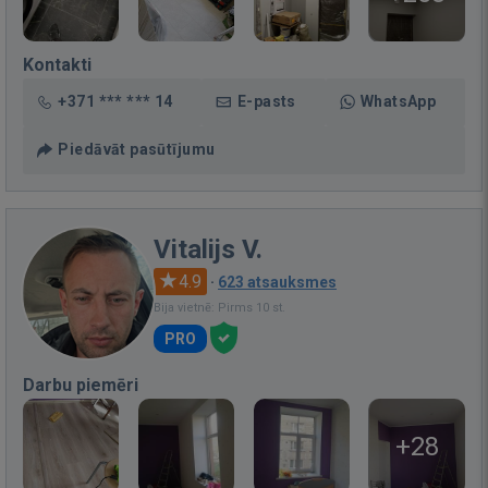
Kontakti
+371 *** *** 14
E-pasts
WhatsApp
Piedāvāt pasūtījumu
Vitalijs V.
4.9
·
623 atsauksmes
Bija vietnē: Pirms 10 st.
PRO
Darbu piemēri
+28