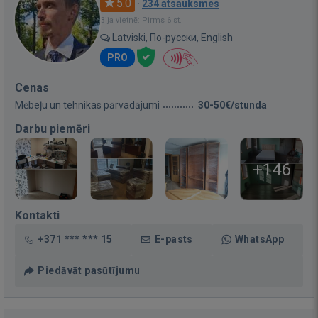
5.0
·
234 atsauksmes
Bija vietnē: Pirms 6 st.
Latviski, По-русски, English
PRO
Cenas
Mēbeļu un tehnikas pārvadājumi
30-50€/stunda
Darbu piemēri
+146
Kontakti
+371 *** *** 15
E-pasts
WhatsApp
Piedāvāt pasūtījumu