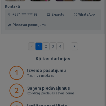
Kontakti
+371 *** *** 92
E-pasts
WhatsApp
Piedāvāt pasūtījumu
...
1
2
3
4
Kā tas darbojas
1
Izveido pasūtījumu
Tas ir bezmaksas
2
Saņem piedāvājumus
Izpildītāji piedāvās savas cenas
Izvēlies speciālistu