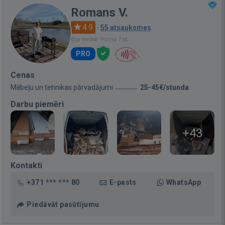
Romans V.
4.9
·
55 atsauksmes
Bija vietnē: Pirms 7 st.
PRO
Cenas
Mēbeļu un tehnikas pārvadājumi
25-45€/stunda
Darbu piemēri
+43
Kontakti
+371 *** *** 80
E-pasts
WhatsApp
Piedāvāt pasūtījumu