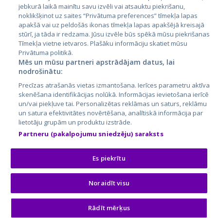
jebkurā laikā mainītu savu izvēli vai atsauktu piekrišanu,
noklikšķinot uz saites “Privātuma preferences” tīmekļa lapas
apakšā vai uz peldošās ikonas tīmekļa lapas apakšējā kreisajā
stūrī, ja tāda ir redzama. Jūsu izvēle būs spēkā mūsu piekrišanas
Tīmekļa vietne ietvaros. Plašāku informāciju skatiet mūsu
Privātuma politikā.
Mēs un mūsu partneri apstrādājam datus, lai
nodrošinātu:
City24.lv
CVbankas.lt
Precīzas atrašanās vietas izmantošana. Ierīces parametru aktīva
City24.ee
Kainos.lt
skenēšana identifikācijas nolūkā. Informācijas ievietošana ierīcē
un/vai piekļuve tai. Personalizētas reklāmas un saturs, reklāmu
GetaPro.lv
Paslaugos.lt
un satura efektivitātes novērtēšana, analītiskā informācija par
GetaPro.ee
auto24.ee
lietotāju grupām un produktu izstrāde.
Skelbiu.lt
KV.ee
Partneru (pakalpojumu sniedzēju) saraksts
Autoplius.lt
Osta.ee
Aruodas.lt
KuldneBörs.ee
Es piekrītu
Noraidīt visu
© 2026 GetaPro. Visas tiesības aizsargātas.
Rādīt mērķus