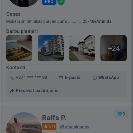
PRO
Cenas
Mēbeļu un tehnikas pārvadājumi
25-40€/stunda
Darbu piemēri
+24
Kontakti
+371 *** *** 90
E-pasts
WhatsApp
Piedāvāt pasūtījumu
3
Ralfs P.
5.0
·
49 atsauksmes