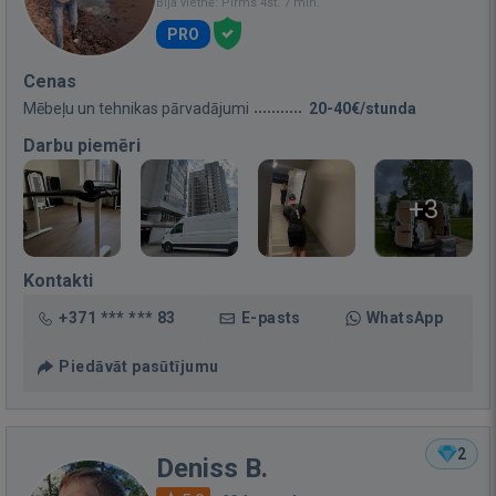
Bija vietnē: Pirms 4st. 7 min.
PRO
Cenas
Mēbeļu un tehnikas pārvadājumi
20-40€/stunda
Darbu piemēri
+3
Kontakti
+371 *** *** 83
E-pasts
WhatsApp
Piedāvāt pasūtījumu
2
Deniss B.