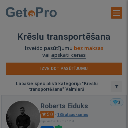
Krēslu transportēšana
Izveido pasūtījumu
bez maksas
vai
apskati cenas
IZVEIDOT PASŪTĪJUMU
Labākie speciālisti kategorijā "Krēslu
transportēšana" Valmierā
3
Roberts Eiduks
5.0
·
185 atsauksmes
Bija vietnē: Pirms 12 st.