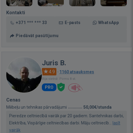
Kontakti
+371 *** *** 33
E-pasts
WhatsApp
Piedāvāt pasūtījumu
Juris B.
4.9
·
1160 atsauksmes
Bija vietnē: Pirms 8 st.
PRO
Cenas
Mēbeļu un tehnikas pārvadājumi
50,00€/stunda
Pieredze celtniecībā vairāk par 20 gadiem. Santehnikas darbi,
Elektrība, Vispārīgie celtniecības darbi. Māju celtniecīb...
lasīt
vairāk