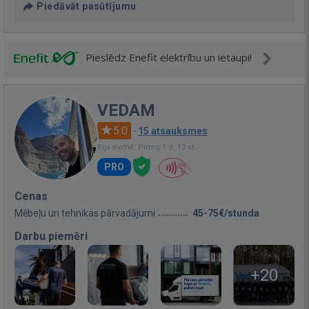
Piedāvāt pasūtījumu
Pieslēdz Enefit elektrību un ietaupi!
VEDAM
5.0
·
15 atsauksmes
Bija vietnē: Pirms 1 d. 13 st.
PRO
Cenas
Mēbeļu un tehnikas pārvadājumi
45-75€/stunda
Darbu piemēri
+20