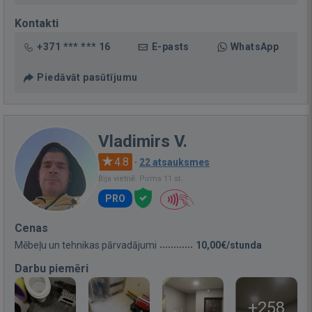
Kontakti
+371 *** *** 16
E-pasts
WhatsApp
Piedāvāt pasūtījumu
Vladimirs V.
4.8
·
22 atsauksmes
Bija vietnē: Pirms 11 st.
PRO
Cenas
Mēbeļu un tehnikas pārvadājumi
10,00€/stunda
Darbu piemēri
+258