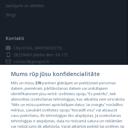
Jautājumi un atbildes
Blogs
Kontakti
City24 SIA, (40003692375)
28259069
(darba dien. 09-17)
contact@getapro.lv
Mums rūp jūsu konfidencialitāte
Mēs un mūsu
270
partneri glabājam un piekļūstam personas
datiem, piemēram, pārlūkošanas datiem vai unikālajiem
identifikatoriem jūsu ierīcē. Izvēloties opciju “Es piekrītu”, tiek
Valstis
aktivizētas izsekošanas tehnoloģijas, kas atbalsta zem virsraksta
Igaunija
“Mēs un mūsu partneri apstrādājam datus, lai sniegtu” norādītos
mērķus, savukārt izvēloties opciju “Noraidīt visu” vai atsaucot
Latvija
savu piekrišanu, šīs tehnoloģijas tiks atspējotas. Ja izsekošanas
tehnoloģijas ir atspējotas, daļa no redzamā satura un reklāmām
Lietuva
var nebūt jums tik atbilstoša. Varat atkārtoti piekļūt šai izvēlnei, lai