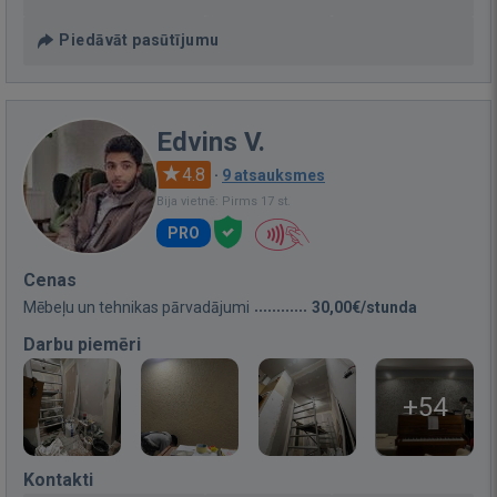
Piedāvāt pasūtījumu
Edvins V.
4.8
·
9 atsauksmes
Bija vietnē: Pirms 17 st.
PRO
Cenas
Mēbeļu un tehnikas pārvadājumi
30,00€/stunda
Darbu piemēri
+54
Kontakti