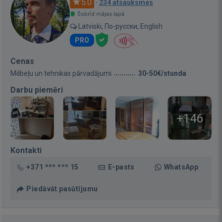
5.0
·
234 atsauksmes
Šobrīd mājas lapā
Latviski, По-русски, English
PRO
Cenas
Mēbeļu un tehnikas pārvadājumi
30-50€/stunda
Darbu piemēri
+146
Kontakti
+371 *** *** 15
E-pasts
WhatsApp
Piedāvāt pasūtījumu