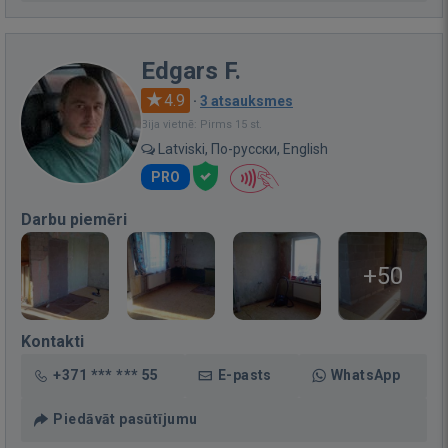
Edgars F.
4.9
·
3 atsauksmes
Bija vietnē: Pirms 15 st.
Latviski, По-русски, English
PRO
Darbu piemēri
+50
Kontakti
+371 *** *** 55
E-pasts
WhatsApp
Piedāvāt pasūtījumu