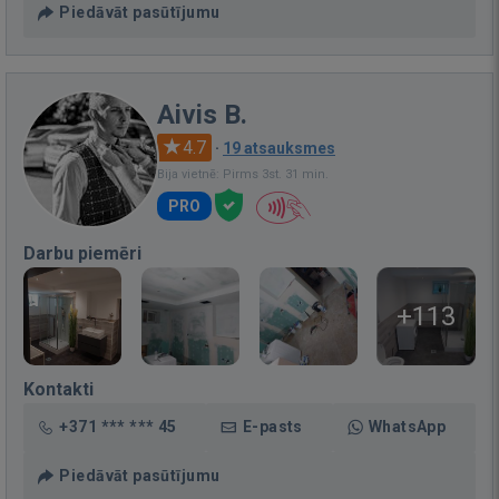
Piedāvāt pasūtījumu
Aivis B.
4.7
·
19 atsauksmes
Bija vietnē: Pirms 3st. 31 min.
PRO
Darbu piemēri
+113
Kontakti
+371 *** *** 45
E-pasts
WhatsApp
Piedāvāt pasūtījumu