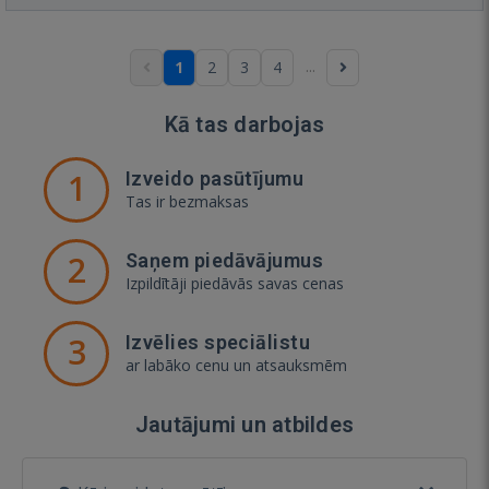
...
1
2
3
4
Kā tas darbojas
1
Izveido pasūtījumu
Tas ir bezmaksas
2
Saņem piedāvājumus
Izpildītāji piedāvās savas cenas
3
Izvēlies speciālistu
ar labāko cenu un atsauksmēm
Jautājumi un atbildes