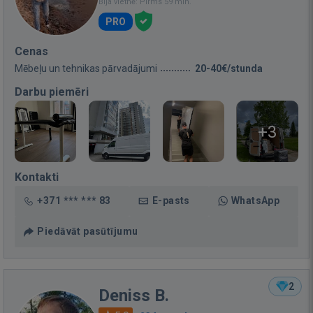
Bija vietnē: Pirms 59 min.
PRO
Cenas
Mēbeļu un tehnikas pārvadājumi
20-40€/stunda
Darbu piemēri
+3
Kontakti
+371 *** *** 83
E-pasts
WhatsApp
Piedāvāt pasūtījumu
2
Deniss B.