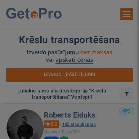
Krēslu transportēšana
Izveido pasūtījumu
bez maksas
vai
apskati cenas
IZVEIDOT PASŪTĪJUMU
Labākie speciālisti kategorijā "Krēslu
transportēšana" Ventspilī
3
Roberts Eiduks
5.0
·
185 atsauksmes
Bija vietnē: Pirms 22 st.