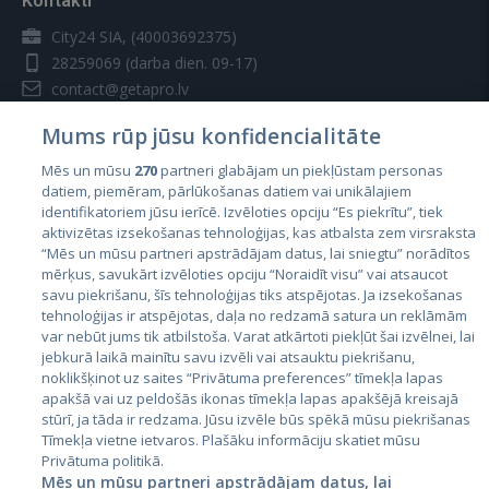
Kontakti
City24 SIA, (40003692375)
28259069
(darba dien. 09-17)
contact@getapro.lv
Mums rūp jūsu konfidencialitāte
Mēs un mūsu
270
partneri glabājam un piekļūstam personas
datiem, piemēram, pārlūkošanas datiem vai unikālajiem
identifikatoriem jūsu ierīcē. Izvēloties opciju “Es piekrītu”, tiek
Valstis
aktivizētas izsekošanas tehnoloģijas, kas atbalsta zem virsraksta
Igaunija
“Mēs un mūsu partneri apstrādājam datus, lai sniegtu” norādītos
mērķus, savukārt izvēloties opciju “Noraidīt visu” vai atsaucot
Latvija
savu piekrišanu, šīs tehnoloģijas tiks atspējotas. Ja izsekošanas
tehnoloģijas ir atspējotas, daļa no redzamā satura un reklāmām
Lietuva
var nebūt jums tik atbilstoša. Varat atkārtoti piekļūt šai izvēlnei, lai
jebkurā laikā mainītu savu izvēli vai atsauktu piekrišanu,
noklikšķinot uz saites “Privātuma preferences” tīmekļa lapas
apakšā vai uz peldošās ikonas tīmekļa lapas apakšējā kreisajā
stūrī, ja tāda ir redzama. Jūsu izvēle būs spēkā mūsu piekrišanas
Tīmekļa vietne ietvaros. Plašāku informāciju skatiet mūsu
Privātuma politikā.
Mēs un mūsu partneri apstrādājam datus, lai