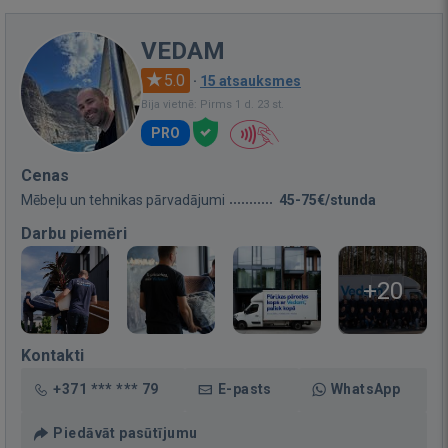
VEDAM
5.0
·
15 atsauksmes
Bija vietnē: Pirms 1 d. 23 st.
PRO
Cenas
Mēbeļu un tehnikas pārvadājumi
45-75€/stunda
Darbu piemēri
+20
Kontakti
+371 *** *** 79
E-pasts
WhatsApp
Piedāvāt pasūtījumu