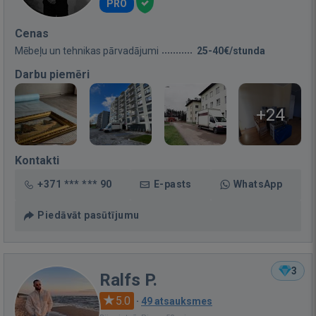
PRO
Cenas
Mēbeļu un tehnikas pārvadājumi
25-40€/stunda
Darbu piemēri
+24
Kontakti
+371 *** *** 90
E-pasts
WhatsApp
Piedāvāt pasūtījumu
3
Ralfs P.
5.0
·
49 atsauksmes