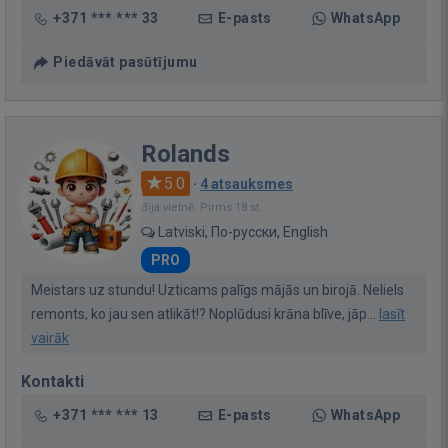
+371 *** *** 33
E-pasts
WhatsApp
Piedāvāt pasūtījumu
Rolands
5.0
·
4 atsauksmes
Bija vietnē: Pirms 18 st.
Latviski, По-русски, English
PRO
Meistars uz stundu! Uzticams palīgs mājās un birojā. Neliels
remonts, ko jau sen atlikāt!? Noplūdusi krāna blīve, jāp...
lasīt
vairāk
Kontakti
+371 *** *** 13
E-pasts
WhatsApp