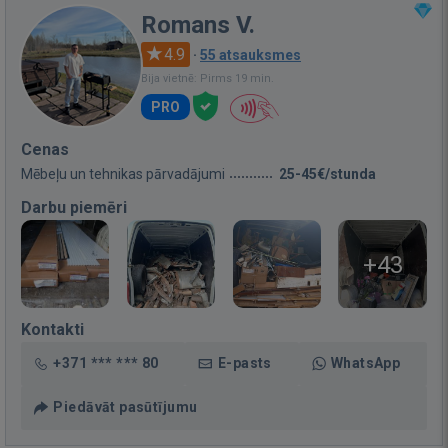
Romans V.
4.9
·
55 atsauksmes
Bija vietnē: Pirms 19 min.
PRO
Cenas
Mēbeļu un tehnikas pārvadājumi
25-45€/stunda
Darbu piemēri
+43
Kontakti
+371 *** *** 80
E-pasts
WhatsApp
Piedāvāt pasūtījumu