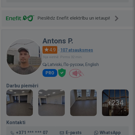
Pieslēdz Enefit elektrību un ietaupi!
Antons P.
4.9
·
107 atsauksmes
Bija vietnē: Pirms 32 min.
Latviski, По-русски, English
PRO
Darbu piemēri
+234
Kontakti
+371 *** *** 07
E-pasts
WhatsApp