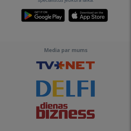
speciālistus jebkurā laikā.
Media par mums