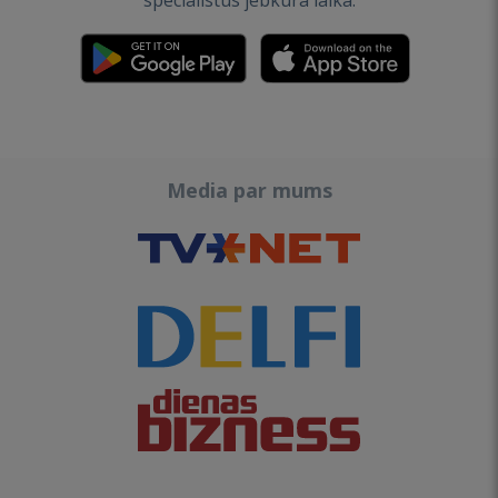
speciālistus jebkurā laikā.
Media par mums