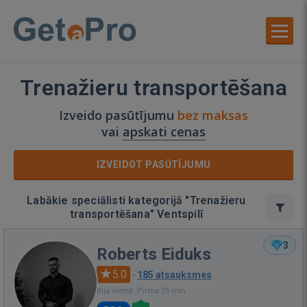
Trenažieru transportēšana
Izveido pasūtījumu
bez maksas
vai
apskati cenas
IZVEIDOT PASŪTĪJUMU
Labākie speciālisti kategorijā "Trenažieru
transportēšana" Ventspilī
3
Roberts Eiduks
5.0
·
185 atsauksmes
Bija vietnē: Pirms 25 min.