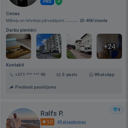
PRO
Cenas
Mēbeļu un tehnikas pārvadājumi
25-40€/stunda
Darbu piemēri
+24
Kontakti
+371 *** *** 90
E-pasts
WhatsApp
Piedāvāt pasūtījumu
3
Ralfs P.
5.0
·
49 atsauksmes