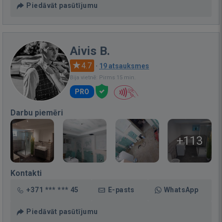
Piedāvāt pasūtījumu
Aivis B.
4.7
·
19 atsauksmes
Bija vietnē: Pirms 15 min.
PRO
Darbu piemēri
+113
Kontakti
+371 *** *** 45
E-pasts
WhatsApp
Piedāvāt pasūtījumu