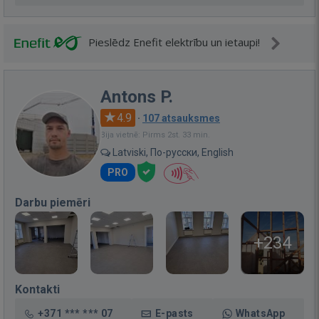
Pieslēdz Enefit elektrību un ietaupi!
Antons P.
4.9
·
107 atsauksmes
Bija vietnē: Pirms 2st. 33 min.
Latviski, По-русски, English
PRO
Darbu piemēri
+234
Kontakti
+371 *** *** 07
E-pasts
WhatsApp