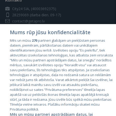
Kontakti
City24 SIA, (40003692375)
28259069
(darba dien. 09-17)
contact@getapro.lv
Mums rūp jūsu konfidencialitāte
Mēs un mūsu
270
partneri glabājam un piekļūstam personas
datiem, piemēram, pārlūkošanas datiem vai unikālajiem
identifikatoriem jūsu ierīcē. Izvēloties opciju “Es piekrītu”, tiek
Valstis
aktivizētas izsekošanas tehnoloģijas, kas atbalsta zem virsraksta
Igaunija
“Mēs un mūsu partneri apstrādājam datus, lai sniegtu” norādītos
mērķus, savukārt izvēloties opciju “Noraidīt visu” vai atsaucot
Latvija
savu piekrišanu, šīs tehnoloģijas tiks atspējotas. Ja izsekošanas
tehnoloģijas ir atspējotas, daļa no redzamā satura un reklāmām
Lietuva
var nebūt jums tik atbilstoša. Varat atkārtoti piekļūt šai izvēlnei, lai
jebkurā laikā mainītu savu izvēli vai atsauktu piekrišanu,
noklikšķinot uz saites “Privātuma preferences” tīmekļa lapas
apakšā vai uz peldošās ikonas tīmekļa lapas apakšējā kreisajā
stūrī, ja tāda ir redzama. Jūsu izvēle būs spēkā mūsu piekrišanas
Tīmekļa vietne ietvaros. Plašāku informāciju skatiet mūsu
Privātuma politikā.
Mēs un mūsu partneri apstrādājam datus, lai