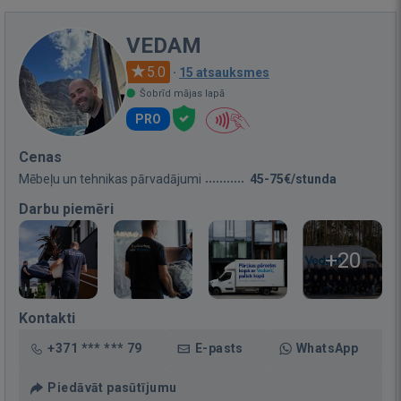
VEDAM
5.0
·
15 atsauksmes
Šobrīd mājas lapā
PRO
Cenas
Mēbeļu un tehnikas pārvadājumi
45-75€/stunda
Darbu piemēri
+20
Kontakti
+371 *** *** 79
E-pasts
WhatsApp
Piedāvāt pasūtījumu