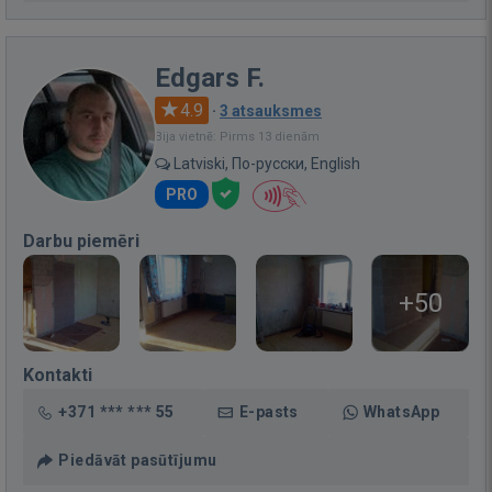
Edgars F.
4.9
·
3 atsauksmes
Bija vietnē: Pirms 13 dienām
Latviski, По-русски, English
PRO
Darbu piemēri
+50
Kontakti
+371 *** *** 55
E-pasts
WhatsApp
Piedāvāt pasūtījumu