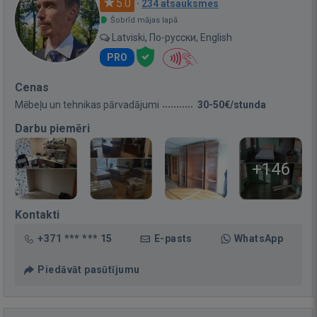
5.0
·
234 atsauksmes
Šobrīd mājas lapā
Latviski, По-русски, English
PRO
Cenas
Mēbeļu un tehnikas pārvadājumi
30-50€/stunda
Darbu piemēri
+146
Kontakti
+371 *** *** 15
E-pasts
WhatsApp
Piedāvāt pasūtījumu