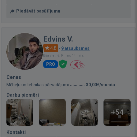
Piedāvāt pasūtījumu
Edvins V.
4.8
·
9 atsauksmes
Bija vietnē: Pirms 14 min.
PRO
Cenas
Mēbeļu un tehnikas pārvadājumi
30,00€/stunda
Darbu piemēri
+54
Kontakti