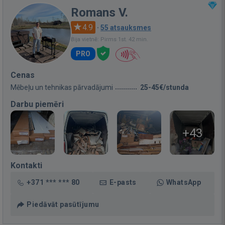
Romans V.
4.9
·
55 atsauksmes
Bija vietnē: Pirms 1st. 42 min.
PRO
Cenas
Mēbeļu un tehnikas pārvadājumi
25-45€/stunda
Darbu piemēri
+43
Kontakti
+371 *** *** 80
E-pasts
WhatsApp
Piedāvāt pasūtījumu