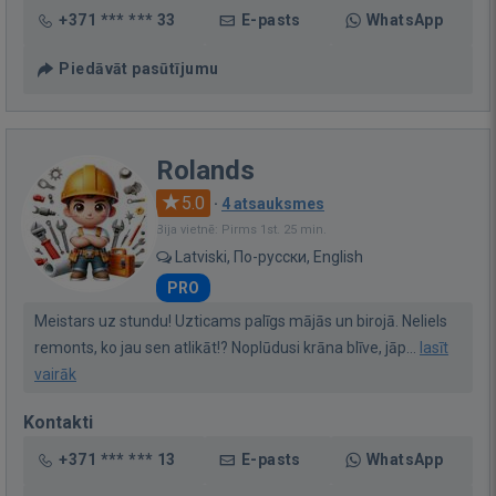
+371 *** *** 33
E-pasts
WhatsApp
Piedāvāt pasūtījumu
Rolands
5.0
·
4 atsauksmes
Bija vietnē: Pirms 1st. 25 min.
Latviski, По-русски, English
PRO
Meistars uz stundu! Uzticams palīgs mājās un birojā. Neliels
remonts, ko jau sen atlikāt!? Noplūdusi krāna blīve, jāp...
lasīt
vairāk
Kontakti
+371 *** *** 13
E-pasts
WhatsApp