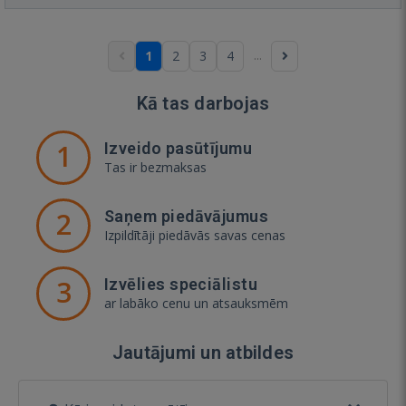
...
1
2
3
4
Kā tas darbojas
1
Izveido pasūtījumu
Tas ir bezmaksas
2
Saņem piedāvājumus
Izpildītāji piedāvās savas cenas
3
Izvēlies speciālistu
ar labāko cenu un atsauksmēm
Jautājumi un atbildes