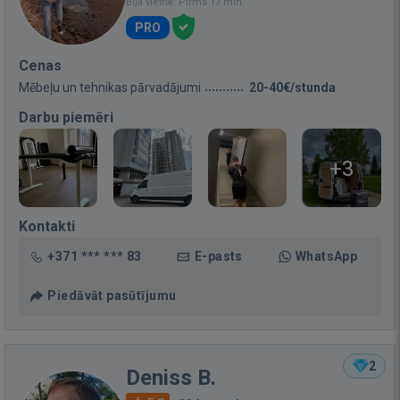
Bija vietnē: Pirms 17 min.
PRO
Cenas
Mēbeļu un tehnikas pārvadājumi
20-40€/stunda
Darbu piemēri
+3
Kontakti
+371 *** *** 83
E-pasts
WhatsApp
Piedāvāt pasūtījumu
2
Deniss B.