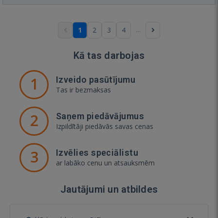
...
1
2
3
4
Kā tas darbojas
1
Izveido pasūtījumu
Tas ir bezmaksas
2
Saņem piedāvājumus
Izpildītāji piedāvās savas cenas
3
Izvēlies speciālistu
ar labāko cenu un atsauksmēm
Jautājumi un atbildes