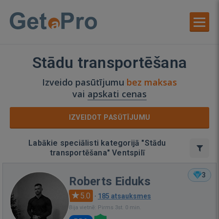
Stādu transportēšana
Izveido pasūtījumu
bez maksas
vai
apskati cenas
IZVEIDOT PASŪTĪJUMU
Labākie speciālisti kategorijā "Stādu
transportēšana" Ventspilī
3
Roberts Eiduks
5.0
·
185 atsauksmes
Bija vietnē: Pirms 3st. 0 min.