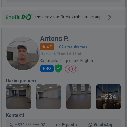
Pieslēdz Enefit elektrību un ietaupi!
Antons P.
4.9
·
107 atsauksmes
Bija vietnē: Pirms 1st. 12 min.
Latviski, По-русски, English
PRO
Darbu piemēri
+234
Kontakti
+371 *** *** 07
E-pasts
WhatsApp