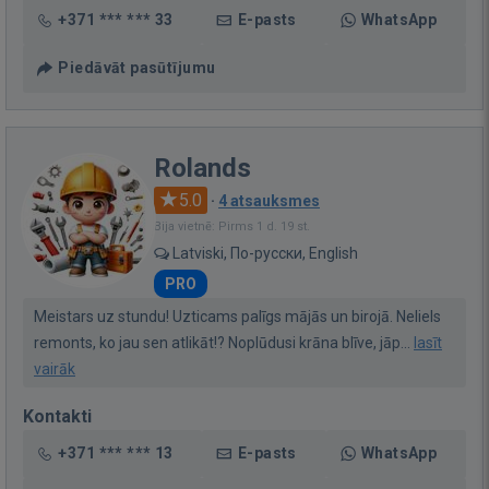
+371 *** *** 33
E-pasts
WhatsApp
Piedāvāt pasūtījumu
Rolands
5.0
·
4 atsauksmes
Bija vietnē: Pirms 1 d. 19 st.
Latviski, По-русски, English
PRO
Meistars uz stundu! Uzticams palīgs mājās un birojā. Neliels
remonts, ko jau sen atlikāt!? Noplūdusi krāna blīve, jāp...
lasīt
vairāk
Kontakti
+371 *** *** 13
E-pasts
WhatsApp