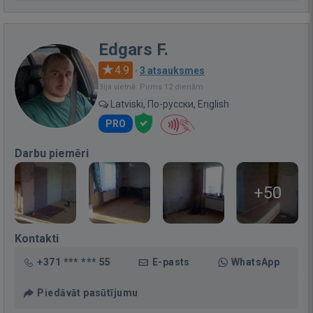
Edgars F.
4.9
·
3 atsauksmes
Bija vietnē: Pirms 12 dienām
Latviski, По-русски, English
PRO
Darbu piemēri
+50
Kontakti
+371 *** *** 55
E-pasts
WhatsApp
Piedāvāt pasūtījumu