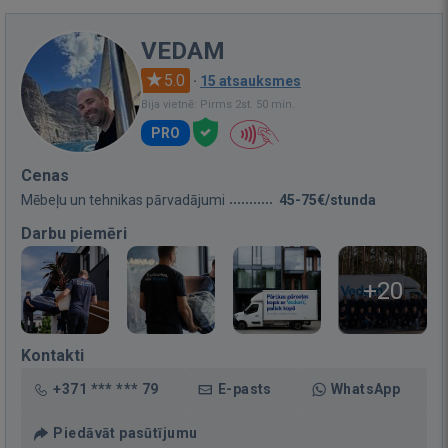
VEDAM
5.0
·
15 atsauksmes
Bija vietnē: Pirms 2st. 50 min.
PRO
Cenas
Mēbeļu un tehnikas pārvadājumi
45-75€/stunda
Darbu piemēri
+20
Kontakti
+371 *** *** 79
E-pasts
WhatsApp
Piedāvāt pasūtījumu