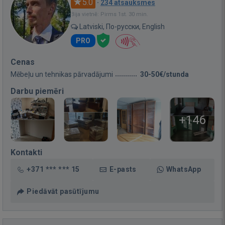
5.0
·
234 atsauksmes
Bija vietnē: Pirms 1st. 30 min.
Latviski, По-русски, English
PRO
Cenas
Mēbeļu un tehnikas pārvadājumi
30-50€/stunda
Darbu piemēri
+146
Kontakti
+371 *** *** 15
E-pasts
WhatsApp
Piedāvāt pasūtījumu