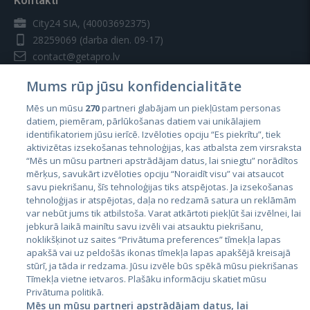
Kontakti
City24 SIA, (40003692375)
28259069
(darba dien. 09-17)
contact@getapro.lv
Mums rūp jūsu konfidencialitāte
Mēs un mūsu
270
partneri glabājam un piekļūstam personas
datiem, piemēram, pārlūkošanas datiem vai unikālajiem
identifikatoriem jūsu ierīcē. Izvēloties opciju “Es piekrītu”, tiek
Valstis
aktivizētas izsekošanas tehnoloģijas, kas atbalsta zem virsraksta
Igaunija
“Mēs un mūsu partneri apstrādājam datus, lai sniegtu” norādītos
mērķus, savukārt izvēloties opciju “Noraidīt visu” vai atsaucot
Latvija
savu piekrišanu, šīs tehnoloģijas tiks atspējotas. Ja izsekošanas
tehnoloģijas ir atspējotas, daļa no redzamā satura un reklāmām
Lietuva
var nebūt jums tik atbilstoša. Varat atkārtoti piekļūt šai izvēlnei, lai
jebkurā laikā mainītu savu izvēli vai atsauktu piekrišanu,
noklikšķinot uz saites “Privātuma preferences” tīmekļa lapas
apakšā vai uz peldošās ikonas tīmekļa lapas apakšējā kreisajā
stūrī, ja tāda ir redzama. Jūsu izvēle būs spēkā mūsu piekrišanas
Tīmekļa vietne ietvaros. Plašāku informāciju skatiet mūsu
Privātuma politikā.
Mēs un mūsu partneri apstrādājam datus, lai