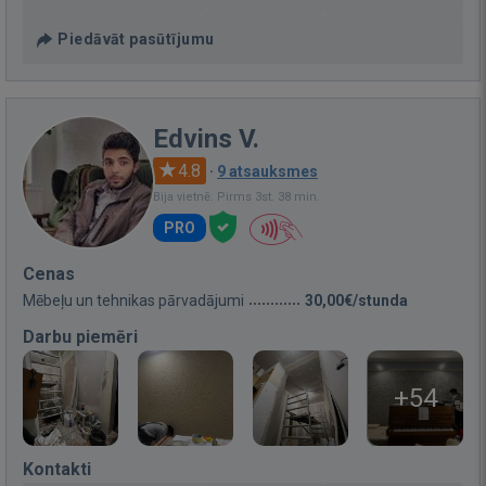
Piedāvāt pasūtījumu
Edvins V.
4.8
·
9 atsauksmes
Bija vietnē: Pirms 3st. 38 min.
PRO
Cenas
Mēbeļu un tehnikas pārvadājumi
30,00€/stunda
Darbu piemēri
+54
Kontakti