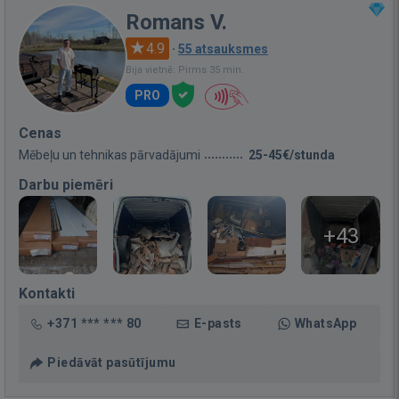
Romans V.
4.9
·
55 atsauksmes
Bija vietnē: Pirms 35 min.
PRO
Cenas
Mēbeļu un tehnikas pārvadājumi
25-45€/stunda
Darbu piemēri
+43
Kontakti
+371 *** *** 80
E-pasts
WhatsApp
Piedāvāt pasūtījumu