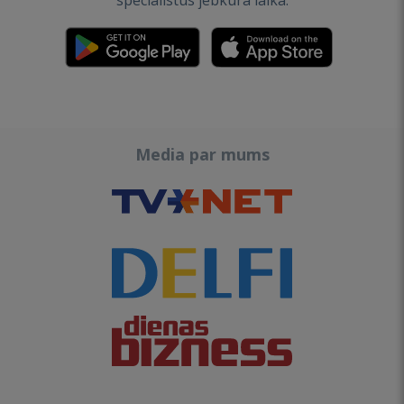
speciālistus jebkurā laikā.
Media par mums