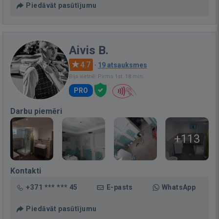
Piedāvāt pasūtījumu
Aivis B.
4.7
·
19 atsauksmes
Bija vietnē: Pirms 1st. 18 min.
PRO
Darbu piemēri
+113
Kontakti
+371 *** *** 45
E-pasts
WhatsApp
Piedāvāt pasūtījumu