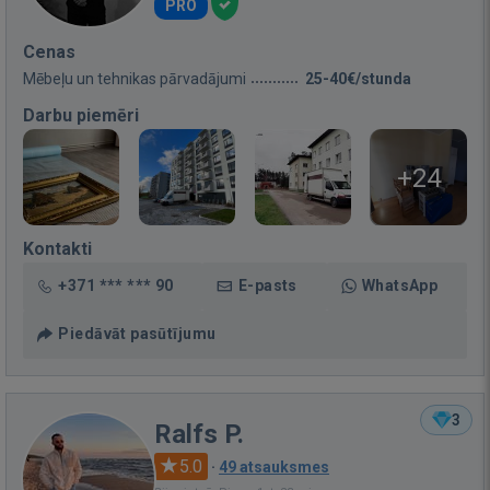
PRO
Cenas
Mēbeļu un tehnikas pārvadājumi
25-40€/stunda
Darbu piemēri
+24
Kontakti
+371 *** *** 90
E-pasts
WhatsApp
Piedāvāt pasūtījumu
3
Ralfs P.
5.0
·
49 atsauksmes