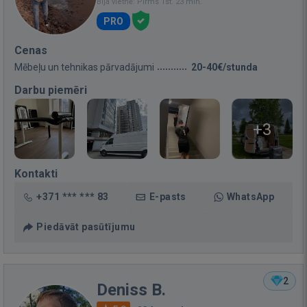
Bija vietnē: Pirms 1st. 23 min.
PRO
Cenas
Mēbeļu un tehnikas pārvadājumi
20-40€/stunda
Darbu piemēri
+3
Kontakti
+371 *** *** 83
E-pasts
WhatsApp
Piedāvāt pasūtījumu
2
Deniss B.