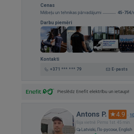
Cenas
Mēbeļu un tehnikas pārvadājumi
45-75€/
Darbu piemēri
Kontakti
+371 *** *** 79
E-pasts
Pieslēdz Enefit elektrību un ietaupi!
Antons P.
4.9
·
1
Bija vietnē: Pirms 1st. 45 min.
Latviski, По-русски, English