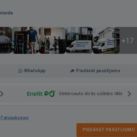
stunda
+17
WhatsApp
Piedāvāt pasūtījumu
Elektroauto ātrās uzlādes tīkls
07 atsauksmes
PIEDĀVĀT PASŪTĪJUMU