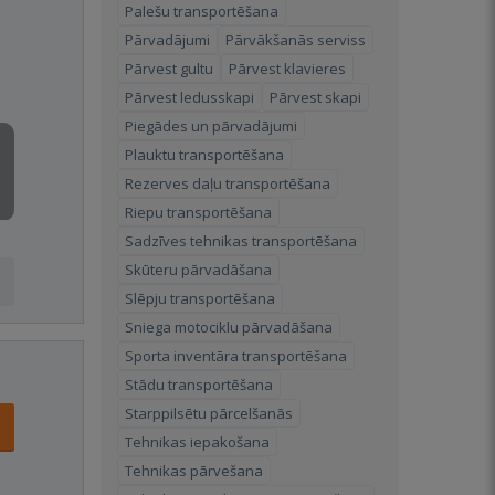
Palešu transportēšana
Pārvadājumi
Pārvākšanās serviss
Pārvest gultu
Pārvest klavieres
Pārvest ledusskapi
Pārvest skapi
Piegādes un pārvadājumi
Plauktu transportēšana
Rezerves daļu transportēšana
Riepu transportēšana
Sadzīves tehnikas transportēšana
Skūteru pārvadāšana
Slēpju transportēšana
Sniega motociklu pārvadāšana
Sporta inventāra transportēšana
Stādu transportēšana
Starppilsētu pārcelšanās
Tehnikas iepakošana
Tehnikas pārvešana