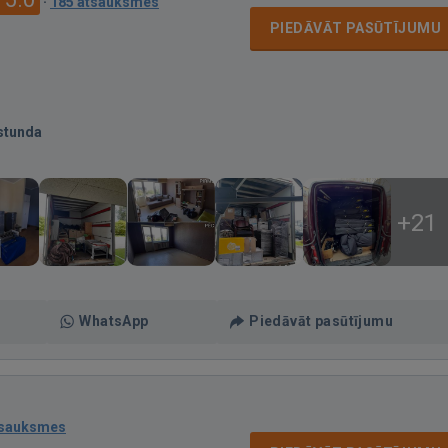
·
185 atsauksmes
PIEDĀVĀT PASŪTĪJUMU
stunda
+21
WhatsApp
Piedāvāt pasūtījumu
tsauksmes