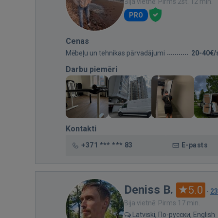
Bija vietnē: Pirms 2st. 12 min.
PRO
Cenas
Mēbeļu un tehnikas pārvadājumi
20-40€/
Darbu piemēri
Kontakti
+371 *** *** 83
E-pasts
Deniss B.
5.0
·
23
Bija vietnē: Pirms 17 min.
Latviski, По-русски, English