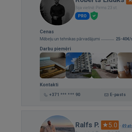
Bija vietnē: Pirms 23 st.
PRO
Cenas
Mēbeļu un tehnikas pārvadājumi
25-40€/
Darbu piemēri
Kontakti
+371 *** *** 90
E-pasts
Ralfs P.
5.0
·
49 a