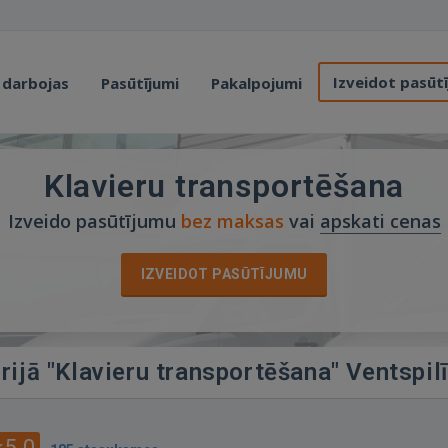
Izveidot pasūt
 darbojas
Pasūtījumi
Pakalpojumi
Klavieru transportēšana
Izveido pasūtījumu
bez maksas
vai
apskati cenas
IZVEIDOT PASŪTĪJUMU
rijā "Klavieru transportēšana" Ventspilī
5.0