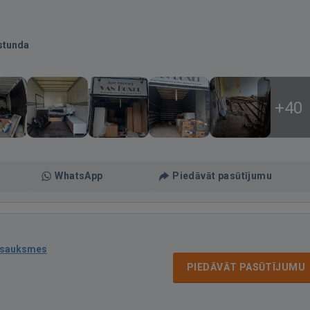
stunda
+40
WhatsApp
Piedāvāt pasūtījumu
tsauksmes
PIEDĀVĀT PASŪTĪJUMU