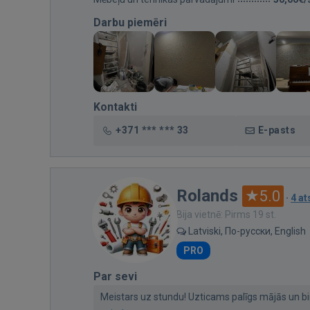
Darbu piemēri
Kontakti
+371 *** *** 33
E-pasts
Rolands
5.0
·
4 a
Bija vietnē: Pirms 19 st.
Latviski, По-русски, English
PRO
Par sevi
Meistars uz stundu! Uzticams palīgs mājās un biroj