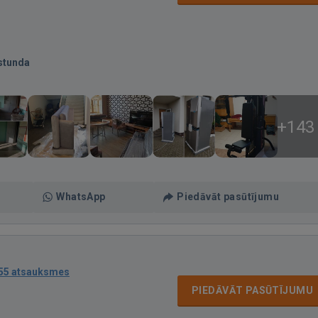
stunda
+143
WhatsApp
Piedāvāt pasūtījumu
55 atsauksmes
PIEDĀVĀT PASŪTĪJUMU