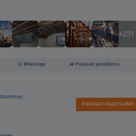
+231
WhatsApp
Piedāvāt pasūtījumu
atsauksmes
PIEDĀVĀT PASŪTĪJUMU
stunda