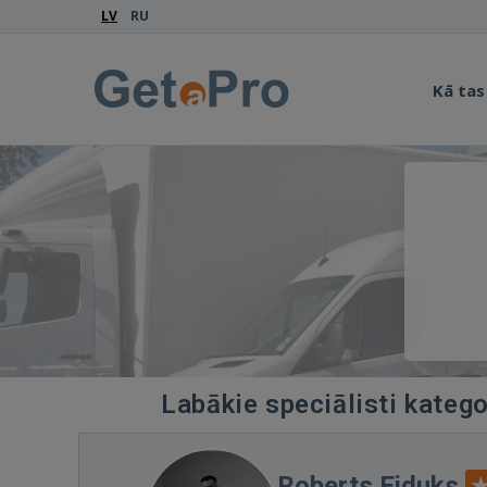
LV
RU
Kā tas
Labākie speciālisti katego
Roberts Eiduks