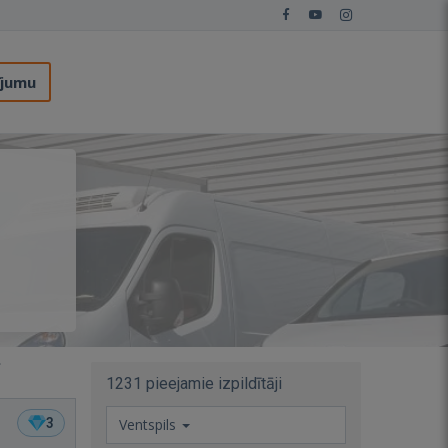
ījumu
1231 pieejamie izpildītāji
3
Ventspils