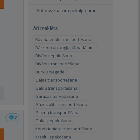
Autoevakuatora pakalpojumi
Arī meklēts
Būvmateriālu transportēšana
Dārzeņu un augļu pārvadājumi
Dīvānu iepakošana
Dīvānu transportēšana
Durvju piegāde
Gaļas transportēšana
Galdu transportēšana
Garāžas pārvadāšana
Gāzes plīts transportēšana
Gleznu transportēšana
2
Gultas iepakošana
Kondicioniera transportēšana
Krēslu iepakošana