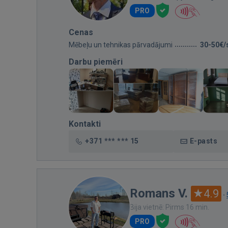
PRO
Cenas
Mēbeļu un tehnikas pārvadājumi
30-50€/
Darbu piemēri
Kontakti
+371 *** *** 15
E-pasts
Romans V.
4.9
·
Bija vietnē: Pirms 16 min.
PRO