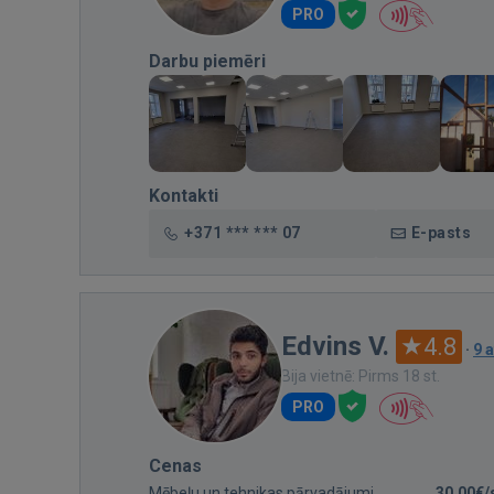
PRO
Darbu piemēri
Kontakti
+371 *** *** 07
E-pasts
Edvins V.
4.8
·
9 
Bija vietnē: Pirms 18 st.
PRO
Cenas
Mēbeļu un tehnikas pārvadājumi
30,00€/