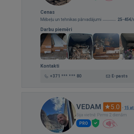
Cenas
Mēbeļu un tehnikas pārvadājumi
25-45€/
Darbu piemēri
Kontakti
+371 *** *** 80
E-pasts
VEDAM
5.0
·
15 a
Bija vietnē: Pirms 2 dienām
PRO