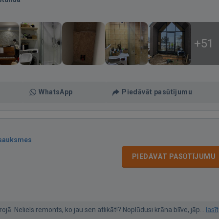
+51
WhatsApp
Piedāvāt pasūtījumu
tsauksmes
PIEDĀVĀT PASŪTĪJUMU
ā. Neliels remonts, ko jau sen atlikāt!? Noplūdusi krāna blīve, jāp...
lasīt