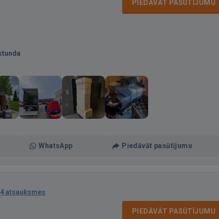
PIEDĀVĀT PASŪTĪJUMU
stunda
WhatsApp
Piedāvāt pasūtījumu
4 atsauksmes
PIEDĀVĀT PASŪTĪJUMU