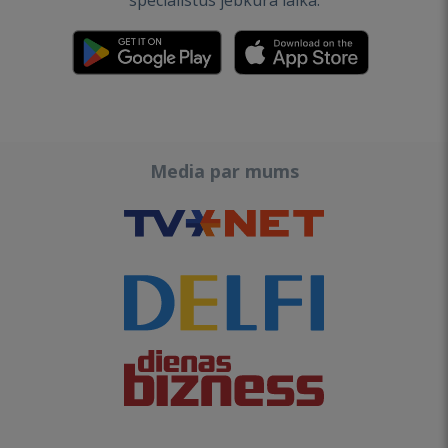
speciālistus jebkurā laikā.
Media par mums