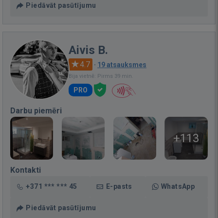
Piedāvāt pasūtījumu
Aivis B.
4.7
·
19 atsauksmes
Bija vietnē: Pirms 39 min.
PRO
Darbu piemēri
+113
Kontakti
+371 *** *** 45
E-pasts
WhatsApp
Piedāvāt pasūtījumu