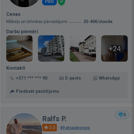
PRO
Cenas
Mēbeļu un tehnikas pārvadājumi
25-40€/stunda
Darbu piemēri
+24
Kontakti
+371 *** *** 90
E-pasts
WhatsApp
Piedāvāt pasūtījumu
3
Ralfs P.
5.0
·
49 atsauksmes