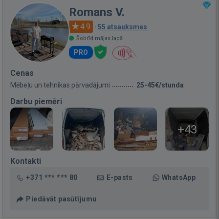
Romans V.
4.9
·
55 atsauksmes
Šobrīd mājas lapā
PRO
Cenas
Mēbeļu un tehnikas pārvadājumi
25-45€/stunda
Darbu piemēri
+43
Kontakti
+371 *** *** 80
E-pasts
WhatsApp
Piedāvāt pasūtījumu