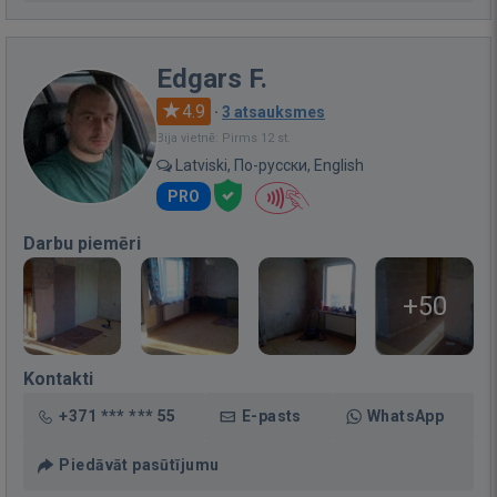
Edgars F.
4.9
·
3 atsauksmes
Bija vietnē: Pirms 12 st.
Latviski, По-русски, English
PRO
Darbu piemēri
+50
Kontakti
+371 *** *** 55
E-pasts
WhatsApp
Piedāvāt pasūtījumu