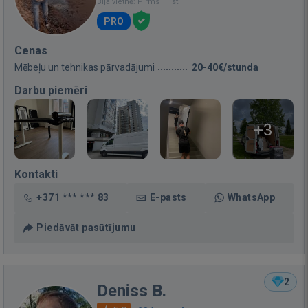
Bija vietnē: Pirms 11 st.
PRO
Cenas
Mēbeļu un tehnikas pārvadājumi
20-40€/stunda
Darbu piemēri
+3
Kontakti
+371 *** *** 83
E-pasts
WhatsApp
Piedāvāt pasūtījumu
2
Deniss B.