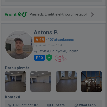
Pieslēdz Enefit elektrību un ietaupi!
Antons P.
4.9
·
107 atsauksmes
Bija vietnē: Pirms 16 st.
Latviski, По-русски, English
PRO
Darbu piemēri
+234
Kontakti
+371 *** *** 07
E-pasts
WhatsApp