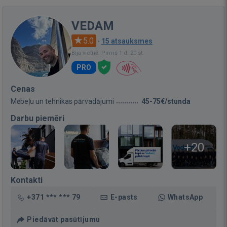
VEDAM
5.0
·
15 atsauksmes
Bija vietnē: Pirms 1 d. 20 st.
PRO
Cenas
Mēbeļu un tehnikas pārvadājumi
45-75€/stunda
Darbu piemēri
+20
Kontakti
+371 *** *** 79
E-pasts
WhatsApp
Piedāvāt pasūtījumu