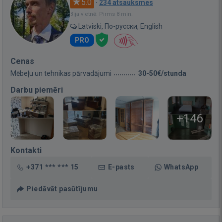
5.0
·
234 atsauksmes
Bija vietnē: Pirms 8 min.
Latviski, По-русски, English
PRO
Cenas
Mēbeļu un tehnikas pārvadājumi
30-50€/stunda
Darbu piemēri
+146
Kontakti
+371 *** *** 15
E-pasts
WhatsApp
Piedāvāt pasūtījumu