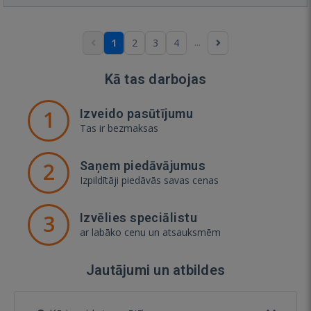
...
1
2
3
4
Kā tas darbojas
1
Izveido pasūtījumu
Tas ir bezmaksas
2
Saņem piedāvājumus
Izpildītāji piedāvās savas cenas
3
Izvēlies speciālistu
ar labāko cenu un atsauksmēm
Jautājumi un atbildes