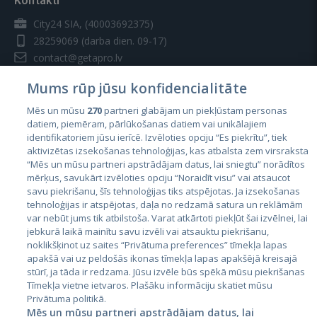
Kontakti
City24 SIA, (40003692375)
28259069
(darba dien. 09-17)
contact@getapro.lv
Mums rūp jūsu konfidencialitāte
Mēs un mūsu
270
partneri glabājam un piekļūstam personas
datiem, piemēram, pārlūkošanas datiem vai unikālajiem
identifikatoriem jūsu ierīcē. Izvēloties opciju “Es piekrītu”, tiek
Valstis
aktivizētas izsekošanas tehnoloģijas, kas atbalsta zem virsraksta
Igaunija
“Mēs un mūsu partneri apstrādājam datus, lai sniegtu” norādītos
mērķus, savukārt izvēloties opciju “Noraidīt visu” vai atsaucot
Latvija
savu piekrišanu, šīs tehnoloģijas tiks atspējotas. Ja izsekošanas
tehnoloģijas ir atspējotas, daļa no redzamā satura un reklāmām
Lietuva
var nebūt jums tik atbilstoša. Varat atkārtoti piekļūt šai izvēlnei, lai
jebkurā laikā mainītu savu izvēli vai atsauktu piekrišanu,
noklikšķinot uz saites “Privātuma preferences” tīmekļa lapas
apakšā vai uz peldošās ikonas tīmekļa lapas apakšējā kreisajā
stūrī, ja tāda ir redzama. Jūsu izvēle būs spēkā mūsu piekrišanas
Tīmekļa vietne ietvaros. Plašāku informāciju skatiet mūsu
Privātuma politikā.
Mēs un mūsu partneri apstrādājam datus, lai