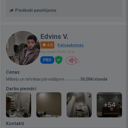
Piedāvāt pasūtījumu
Edvins V.
4.8
·
9 atsauksmes
Bija vietnē: Pirms 14 st.
PRO
Cenas
Mēbeļu un tehnikas pārvadājumi
30,00€/stunda
Darbu piemēri
+54
Kontakti