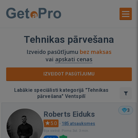
Tehnikas pārvešana
Izveido pasūtījumu
bez maksas
vai
apskati cenas
IZVEIDOT PASŪTĪJUMU
Labākie speciālisti kategorijā "Tehnikas
pārvešana" Ventspilī
3
Roberts Eiduks
5.0
·
185 atsauksmes
Bija vietnē: Pirms 3st. 3 min.