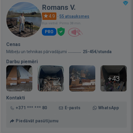
Romans V.
4.9
·
55 atsauksmes
Bija vietnē: Pirms 38 min.
PRO
Cenas
Mēbeļu un tehnikas pārvadājumi
25-45€/stunda
Darbu piemēri
+43
Kontakti
+371 *** *** 80
E-pasts
WhatsApp
Piedāvāt pasūtījumu