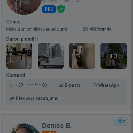
Bija vietnē: Pirms 1st. 26 min.
PRO
Cenas
Mēbeļu un tehnikas pārvadājumi
20-40€/stunda
Darbu piemēri
+3
Kontakti
+371 *** *** 83
E-pasts
WhatsApp
Piedāvāt pasūtījumu
2
Deniss B.