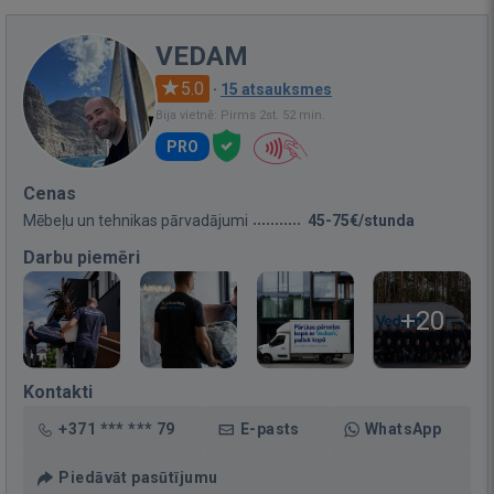
VEDAM
5.0
·
15 atsauksmes
Bija vietnē: Pirms 2st. 52 min.
PRO
Cenas
Mēbeļu un tehnikas pārvadājumi
45-75€/stunda
Darbu piemēri
+20
Kontakti
+371 *** *** 79
E-pasts
WhatsApp
Piedāvāt pasūtījumu