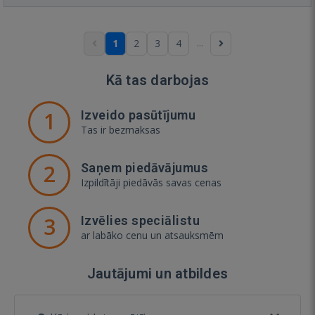
...
1
2
3
4
Kā tas darbojas
1
Izveido pasūtījumu
Tas ir bezmaksas
2
Saņem piedāvājumus
Izpildītāji piedāvās savas cenas
3
Izvēlies speciālistu
ar labāko cenu un atsauksmēm
Jautājumi un atbildes