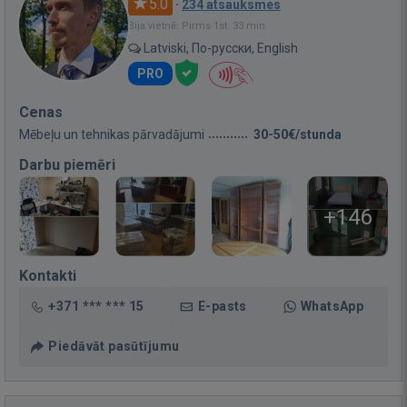
5.0
·
234 atsauksmes
Bija vietnē: Pirms 1st. 33 min.
Latviski, По-русски, English
PRO
Cenas
Mēbeļu un tehnikas pārvadājumi
30-50€/stunda
Darbu piemēri
+146
Kontakti
+371 *** *** 15
E-pasts
WhatsApp
Piedāvāt pasūtījumu