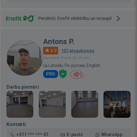
Pieslēdz Enefit elektrību un ietaupi!
Antons P.
4.9
·
107 atsauksmes
Bija vietnē: Pirms 1st. 15 min.
Latviski, По-русски, English
PRO
Darbu piemēri
+234
Kontakti
+371 *** *** 07
E-pasts
WhatsApp