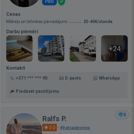
PRO
Cenas
Mēbeļu un tehnikas pārvadājumi
25-40€/stunda
Darbu piemēri
+24
Kontakti
+371 *** *** 90
E-pasts
WhatsApp
Piedāvāt pasūtījumu
3
Ralfs P.
5.0
·
49 atsauksmes