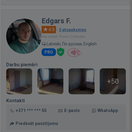
Edgars F.
4.9
·
3 atsauksmes
Bija vietnē: Pirms 12 dienām
Latviski, По-русски, English
PRO
Darbu piemēri
+50
Kontakti
+371 *** *** 55
E-pasts
WhatsApp
Piedāvāt pasūtījumu