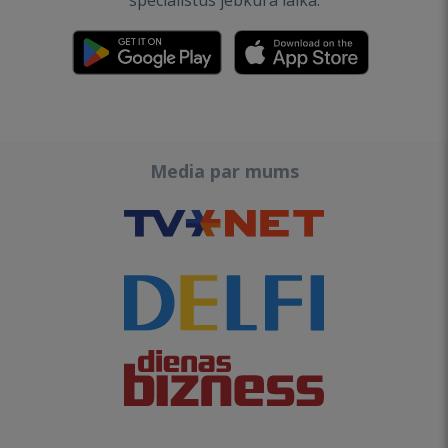
speciālistus jebkurā laikā.
Media par mums