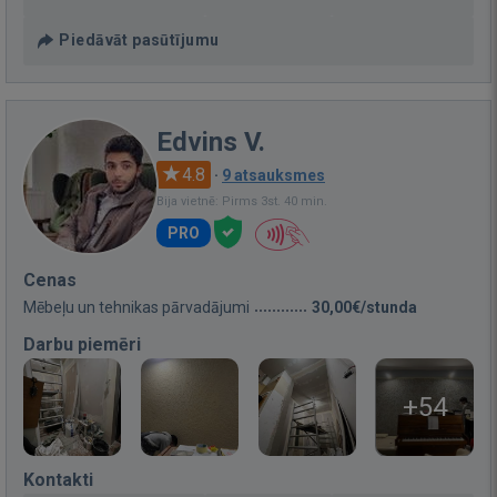
Piedāvāt pasūtījumu
Edvins V.
4.8
·
9 atsauksmes
Bija vietnē: Pirms 3st. 40 min.
PRO
Cenas
Mēbeļu un tehnikas pārvadājumi
30,00€/stunda
Darbu piemēri
+54
Kontakti