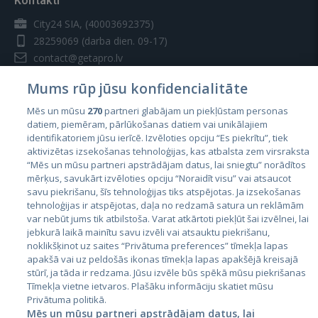
Kontakti
City24 SIA, (40003692375)
28259069
(darba dien. 09-17)
contact@getapro.lv
Mums rūp jūsu konfidencialitāte
Mēs un mūsu
270
partneri glabājam un piekļūstam personas
datiem, piemēram, pārlūkošanas datiem vai unikālajiem
identifikatoriem jūsu ierīcē. Izvēloties opciju “Es piekrītu”, tiek
Valstis
aktivizētas izsekošanas tehnoloģijas, kas atbalsta zem virsraksta
Igaunija
“Mēs un mūsu partneri apstrādājam datus, lai sniegtu” norādītos
mērķus, savukārt izvēloties opciju “Noraidīt visu” vai atsaucot
Latvija
savu piekrišanu, šīs tehnoloģijas tiks atspējotas. Ja izsekošanas
tehnoloģijas ir atspējotas, daļa no redzamā satura un reklāmām
Lietuva
var nebūt jums tik atbilstoša. Varat atkārtoti piekļūt šai izvēlnei, lai
jebkurā laikā mainītu savu izvēli vai atsauktu piekrišanu,
noklikšķinot uz saites “Privātuma preferences” tīmekļa lapas
apakšā vai uz peldošās ikonas tīmekļa lapas apakšējā kreisajā
stūrī, ja tāda ir redzama. Jūsu izvēle būs spēkā mūsu piekrišanas
Tīmekļa vietne ietvaros. Plašāku informāciju skatiet mūsu
Privātuma politikā.
Mēs un mūsu partneri apstrādājam datus, lai