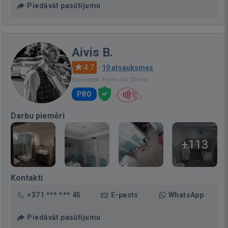
Piedāvāt pasūtījumu
Aivis B.
4.7
·
19 atsauksmes
Bija vietnē: Pirms 1st. 20 min.
PRO
Darbu piemēri
+113
Kontakti
+371 *** *** 45
E-pasts
WhatsApp
Piedāvāt pasūtījumu