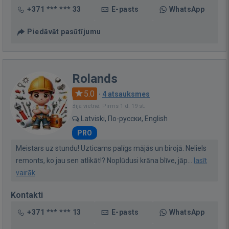
+371 *** *** 33
E-pasts
WhatsApp
Piedāvāt pasūtījumu
Rolands
5.0
·
4 atsauksmes
Bija vietnē: Pirms 1 d. 19 st.
Latviski, По-русски, English
PRO
Meistars uz stundu! Uzticams palīgs mājās un birojā. Neliels
remonts, ko jau sen atlikāt!? Noplūdusi krāna blīve, jāp...
lasīt
vairāk
Kontakti
+371 *** *** 13
E-pasts
WhatsApp