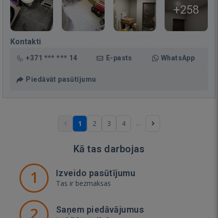
+258
Kontakti
+371 *** *** 14
E-pasts
WhatsApp
Piedāvāt pasūtījumu
...
1
2
3
4
Kā tas darbojas
1
Izveido pasūtījumu
Tas ir bezmaksas
2
Saņem piedāvājumus