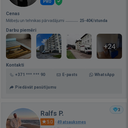
PRO
Cenas
Mēbeļu un tehnikas pārvadājumi
25-40€/stunda
Darbu piemēri
+24
Kontakti
+371 *** *** 90
E-pasts
WhatsApp
Piedāvāt pasūtījumu
3
Ralfs P.
5.0
·
49 atsauksmes