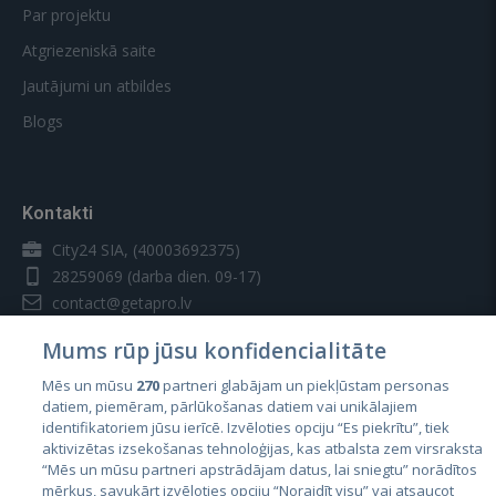
Par projektu
Atgriezeniskā saite
Jautājumi un atbildes
Blogs
Kontakti
City24 SIA, (40003692375)
28259069
(darba dien. 09-17)
contact@getapro.lv
Mums rūp jūsu konfidencialitāte
Mēs un mūsu
270
partneri glabājam un piekļūstam personas
datiem, piemēram, pārlūkošanas datiem vai unikālajiem
identifikatoriem jūsu ierīcē. Izvēloties opciju “Es piekrītu”, tiek
Valstis
aktivizētas izsekošanas tehnoloģijas, kas atbalsta zem virsraksta
Igaunija
“Mēs un mūsu partneri apstrādājam datus, lai sniegtu” norādītos
mērķus, savukārt izvēloties opciju “Noraidīt visu” vai atsaucot