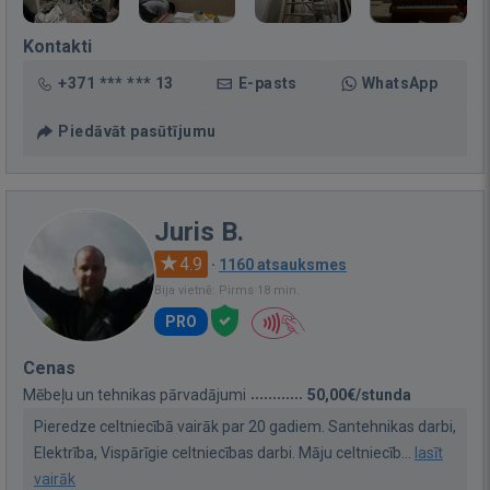
Kontakti
+371 *** *** 13
E-pasts
WhatsApp
Piedāvāt pasūtījumu
Juris B.
4.9
·
1160 atsauksmes
Bija vietnē: Pirms 18 min.
PRO
Cenas
Mēbeļu un tehnikas pārvadājumi
50,00€/stunda
Pieredze celtniecībā vairāk par 20 gadiem. Santehnikas darbi,
Elektrība, Vispārīgie celtniecības darbi. Māju celtniecīb...
lasīt
vairāk