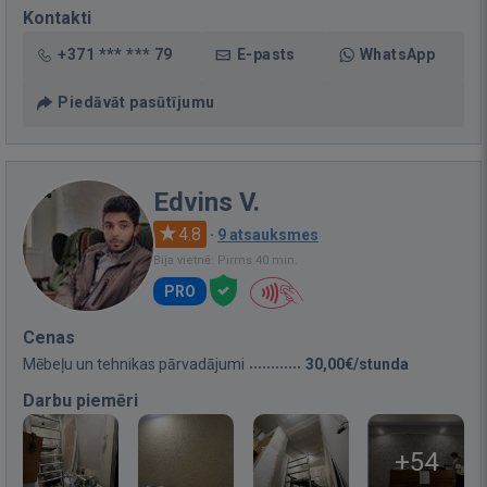
Kontakti
+371 *** *** 79
E-pasts
WhatsApp
Piedāvāt pasūtījumu
Edvins V.
4.8
·
9 atsauksmes
Bija vietnē: Pirms 40 min.
PRO
Cenas
Mēbeļu un tehnikas pārvadājumi
30,00€/stunda
Darbu piemēri
+54