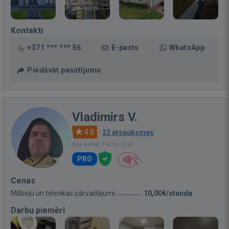
Kontakti
+371 *** *** 56
E-pasts
WhatsApp
Piedāvāt pasūtījumu
Vladimirs V.
4.8
·
22 atsauksmes
Bija vietnē: Pirms 13 st.
PRO
Cenas
Mēbeļu un tehnikas pārvadājumi
10,00€/stunda
Darbu piemēri