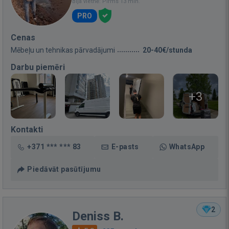
Bija vietnē: Pirms 13 min.
PRO
Cenas
Mēbeļu un tehnikas pārvadājumi
20-40€/stunda
Darbu piemēri
+3
Kontakti
+371 *** *** 83
E-pasts
WhatsApp
Piedāvāt pasūtījumu
2
Deniss B.