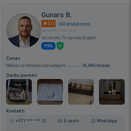
Gunars B.
5.0
·
243 atsauksmes
Bija vietnē: Pirms 15 st.
Latviski, По-русски, English
PRO
Cenas
Mēbeļu un tehnikas pārvadājumi
35,00€/stunda
Darbu piemēri
+8
Kontakti
+371 *** *** 12
E-pasts
WhatsApp