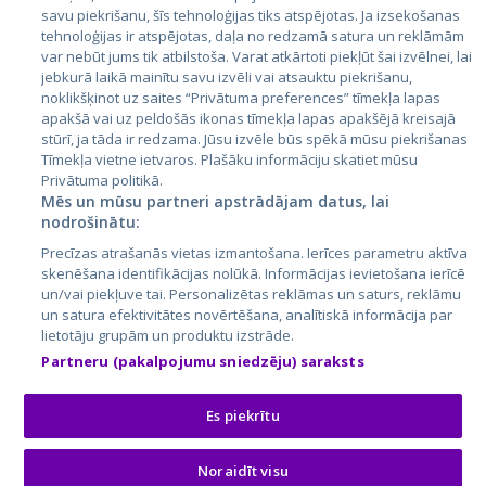
Latvija
savu piekrišanu, šīs tehnoloģijas tiks atspējotas. Ja izsekošanas
tehnoloģijas ir atspējotas, daļa no redzamā satura un reklāmām
Lietuva
var nebūt jums tik atbilstoša. Varat atkārtoti piekļūt šai izvēlnei, lai
jebkurā laikā mainītu savu izvēli vai atsauktu piekrišanu,
noklikšķinot uz saites “Privātuma preferences” tīmekļa lapas
apakšā vai uz peldošās ikonas tīmekļa lapas apakšējā kreisajā
stūrī, ja tāda ir redzama. Jūsu izvēle būs spēkā mūsu piekrišanas
Tīmekļa vietne ietvaros. Plašāku informāciju skatiet mūsu
Privātuma politikā.
Mēs un mūsu partneri apstrādājam datus, lai
nodrošinātu:
City24.lv
CVbankas.lt
Precīzas atrašanās vietas izmantošana. Ierīces parametru aktīva
City24.ee
Kainos.lt
skenēšana identifikācijas nolūkā. Informācijas ievietošana ierīcē
un/vai piekļuve tai. Personalizētas reklāmas un saturs, reklāmu
GetaPro.lv
Paslaugos.lt
un satura efektivitātes novērtēšana, analītiskā informācija par
GetaPro.ee
auto24.ee
lietotāju grupām un produktu izstrāde.
Skelbiu.lt
KV.ee
Partneru (pakalpojumu sniedzēju) saraksts
Autoplius.lt
Osta.ee
Aruodas.lt
KuldneBörs.ee
Es piekrītu
Noraidīt visu