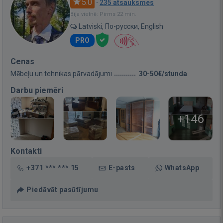
5.0
·
235 atsauksmes
Bija vietnē: Pirms 22 min.
Latviski, По-русски, English
PRO
Cenas
Mēbeļu un tehnikas pārvadājumi
30-50€/stunda
Darbu piemēri
+146
Kontakti
+371 *** *** 15
E-pasts
WhatsApp
Piedāvāt pasūtījumu