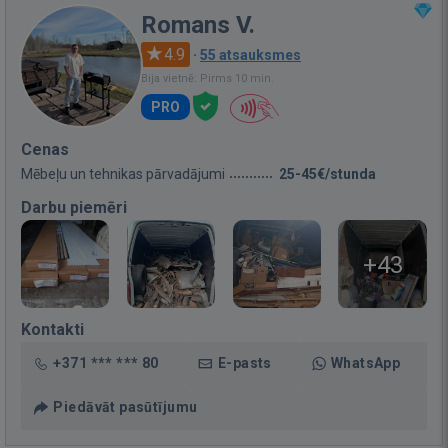
Romans V.
4.9
·
55 atsauksmes
Bija vietnē: Pirms 10 min.
PRO
Cenas
Mēbeļu un tehnikas pārvadājumi
25-45€/stunda
Darbu piemēri
+43
Kontakti
+371 *** *** 80
E-pasts
WhatsApp
Piedāvāt pasūtījumu