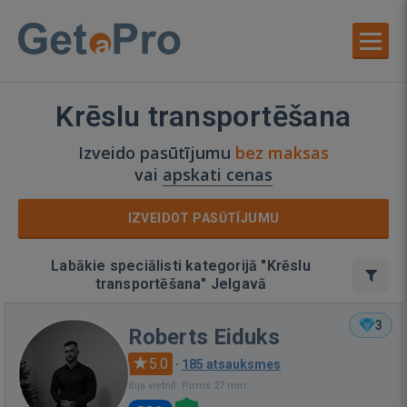
Krēslu transportēšana
Izveido pasūtījumu
bez maksas
vai
apskati cenas
IZVEIDOT PASŪTĪJUMU
Labākie speciālisti kategorijā "Krēslu
transportēšana" Jelgavā
3
Roberts Eiduks
5.0
·
185 atsauksmes
Bija vietnē: Pirms 27 min.