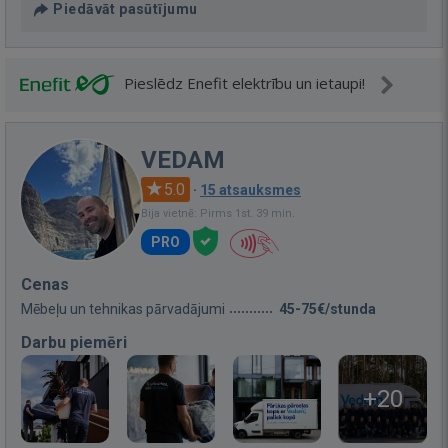
Piedāvāt pasūtījumu
Pieslēdz Enefit elektrību un ietaupi!
VEDAM
5.0
·
15 atsauksmes
Bija vietnē: Pirms 1st. 39 min.
PRO
Cenas
Mēbeļu un tehnikas pārvadājumi
45-75€/stunda
Darbu piemēri
+20