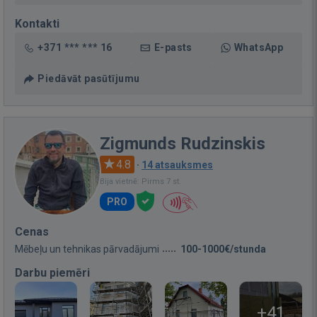
Kontakti
+371 *** *** 16
E-pasts
WhatsApp
Piedāvāt pasūtījumu
Zigmunds Rudzinskis
4.8
·
14 atsauksmes
Bija vietnē: Pirms 7 st.
PRO
Cenas
Mēbeļu un tehnikas pārvadājumi
100-1000€/stunda
Darbu piemēri
+41