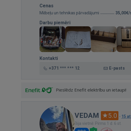
Cenas
Mēbeļu un tehnikas pārvadājumi
35,00€/
Darbu piemēri
Kontakti
+371 *** *** 12
E-pasts
Pieslēdz Enefit elektrību un ietaupi!
VEDAM
5.0
·
15 a
Bija vietnē: Pirms 1 d. 6 st.