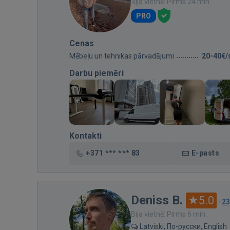
Bija vietnē: Pirms 24 min.
PRO
Cenas
Mēbeļu un tehnikas pārvadājumi
20-40€/
Darbu piemēri
Kontakti
+371 *** *** 83
E-pasts
Deniss B.
5.0
·
23
Bija vietnē: Pirms 6 min.
Latviski, По-русски, English