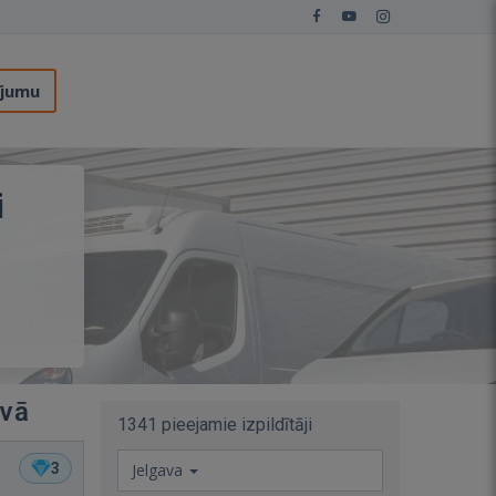
ījumu
i
avā
1341 pieejamie izpildītāji
3
Jelgava