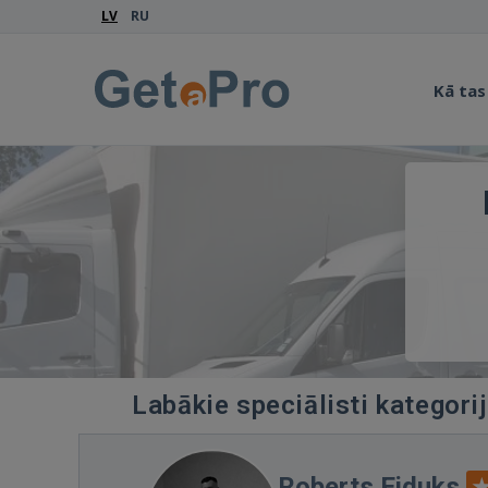
LV
RU
Kā tas
Labākie speciālisti kategori
Roberts Eiduks