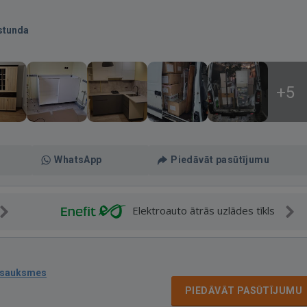
stunda
+5
WhatsApp
Piedāvāt pasūtījumu
Elektroauto ātrās uzlādes tīkls
tsauksmes
PIEDĀVĀT PASŪTĪJUMU