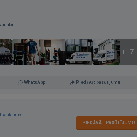
stunda
+17
WhatsApp
Piedāvāt pasūtījumu
atsauksmes
PIEDĀVĀT PASŪTĪJUMU