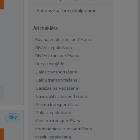
Autoevakuatora pakalpojumi
Arī meklēts
Būvmateriālu transportēšana
Dīvānu iepakošana
Dīvānu transportēšana
Durvju piegāde
Gaļas transportēšana
Galdu transportēšana
Garāžas pārvadāšana
Gāzes plīts transportēšana
Gleznu transportēšana
Gultas iepakošana
2
Klavieru transportēšana
Kondicioniera transportēšana
Krēslu iepakošana