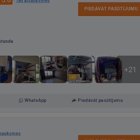
·
185 atsauksmes
PIEDĀVĀT PASŪTĪJUMU
stunda
+21
WhatsApp
Piedāvāt pasūtījumu
tsauksmes