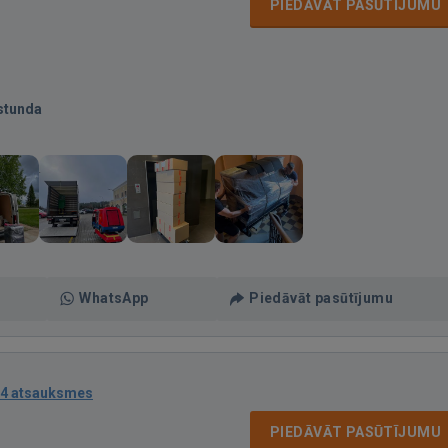
PIEDĀVĀT PASŪTĪJUMU
stunda
WhatsApp
Piedāvāt pasūtījumu
4 atsauksmes
PIEDĀVĀT PASŪTĪJUMU