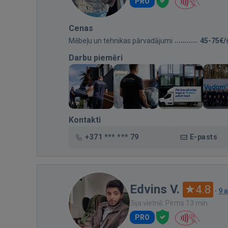
PRO
Cenas
Mēbeļu un tehnikas pārvadājumi
45-75€/
Darbu piemēri
Kontakti
+371 *** *** 79
E-pasts
Edvins V.
4.8
·
9 
Bija vietnē: Pirms 13 min.
PRO