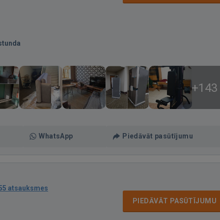
stunda
+143
WhatsApp
Piedāvāt pasūtījumu
55 atsauksmes
PIEDĀVĀT PASŪTĪJUMU