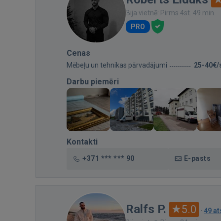
Bija vietnē: Pirms 4st. 49 min.
PRO
Cenas
Mēbeļu un tehnikas pārvadājumi
25-40€/
Darbu piemēri
Kontakti
+371 *** *** 90
E-pasts
Ralfs P.
5.0
·
49 a