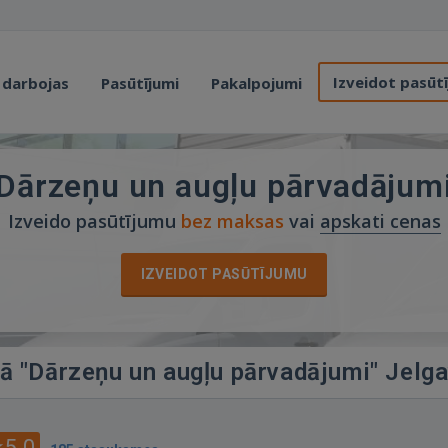
Izveidot pasūt
 darbojas
Pasūtījumi
Pakalpojumi
Dārzeņu un augļu pārvadājum
Izveido pasūtījumu
bez maksas
vai
apskati cenas
IZVEIDOT PASŪTĪJUMU
jā "Dārzeņu un augļu pārvadājumi" Jelg
5.0