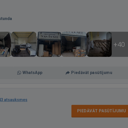
stunda
+40
WhatsApp
Piedāvāt pasūtījumu
43 atsauksmes
PIEDĀVĀT PASŪTĪJUMU