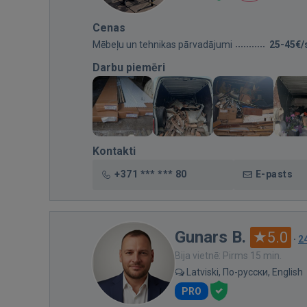
Cenas
Mēbeļu un tehnikas pārvadājumi
25-45€/
Darbu piemēri
Kontakti
+371 *** *** 80
E-pasts
Gunars B.
5.0
·
2
Bija vietnē: Pirms 15 min.
Latviski, По-русски, English
PRO