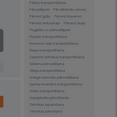
Palešu transportēšana
Pārvadājumi
Pārvākšanās serviss
Pārvest gultu
Pārvest klavieres
Pārvest ledusskapi
Pārvest skapi
Piegādes un pārvadājumi
Plauktu transportēšana
Rezerves daļu transportēšana
Riepu transportēšana
Sadzīves tehnikas transportēšana
Skūteru pārvadāšana
Slēpju transportēšana
Sniega motociklu pārvadāšana
Sporta inventāra transportēšana
Stādu transportēšana
Starppilsētu pārcelšanās
Tehnikas iepakošana
Tehnikas pārvešana