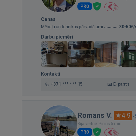
PRO
Cenas
Mēbeļu un tehnikas pārvadājumi
30-50€/
Darbu piemēri
Kontakti
+371 *** *** 15
E-pasts
Romans V.
4.9
·
Bija vietnē: Pirms 5 min.
PRO