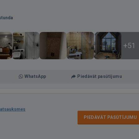
stunda
+51
WhatsApp
Piedāvāt pasūtījumu
 atsauksmes
PIEDĀVĀT PASŪTĪJUMU