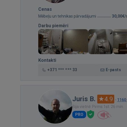
Cenas
Mēbeļu un tehnikas pārvadājumi
30,00€/
Darbu piemēri
Kontakti
+371 *** *** 33
E-pasts
Juris B.
4.9
·
1160
Bija vietnē: Pirms 1st. 26 min.
PRO