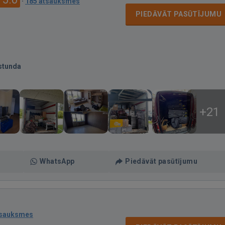
·
185 atsauksmes
PIEDĀVĀT PASŪTĪJUMU
stunda
+21
WhatsApp
Piedāvāt pasūtījumu
tsauksmes