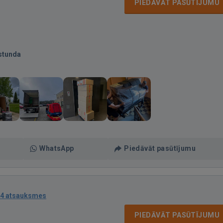
PIEDĀVĀT PASŪTĪJUMU
stunda
WhatsApp
Piedāvāt pasūtījumu
4 atsauksmes
PIEDĀVĀT PASŪTĪJUMU