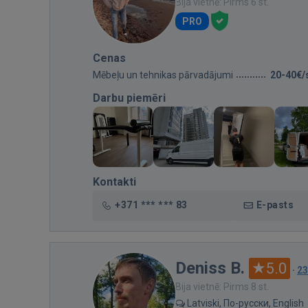
Bija vietnē: Pirms 6 st.
PRO
Cenas
Mēbeļu un tehnikas pārvadājumi
20-40€/
Darbu piemēri
Kontakti
+371 *** *** 83
E-pasts
Deniss B.
5.0
·
23
Bija vietnē: Pirms 8 st.
Latviski, По-русски, English