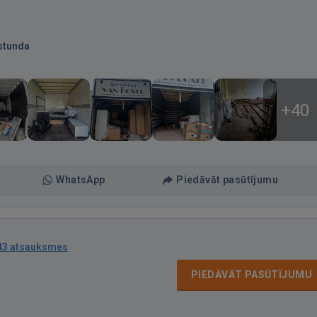
stunda
+40
WhatsApp
Piedāvāt pasūtījumu
43 atsauksmes
PIEDĀVĀT PASŪTĪJUMU