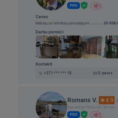
PRO
Cenas
Mēbeļu un tehnikas pārvadājumi
30-50€/
Darbu piemēri
Kontakti
+371 *** *** 15
E-pasts
Romans V.
4.9
·
Bija vietnē: Pirms 1st. 30 min.
PRO