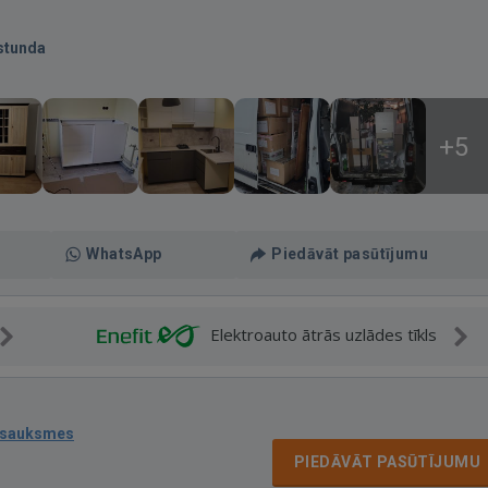
stunda
+5
WhatsApp
Piedāvāt pasūtījumu
Elektroauto ātrās uzlādes tīkls
tsauksmes
PIEDĀVĀT PASŪTĪJUMU