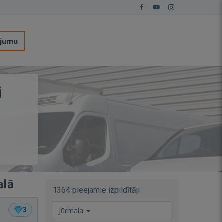
ījumu
i
alā
1364 pieejamie izpildītāji
3
Jūrmala