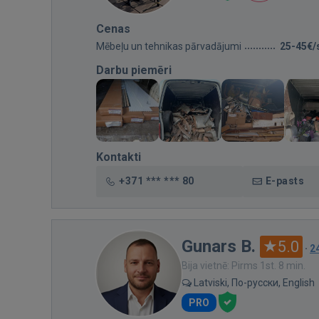
Cenas
Mēbeļu un tehnikas pārvadājumi
25-45€/
Darbu piemēri
Kontakti
+371 *** *** 80
E-pasts
Gunars B.
5.0
·
2
Bija vietnē: Pirms 1st. 8 min.
Latviski, По-русски, English
PRO