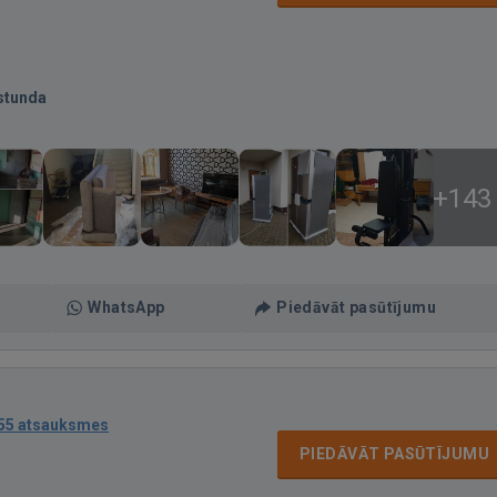
stunda
+143
WhatsApp
Piedāvāt pasūtījumu
55 atsauksmes
PIEDĀVĀT PASŪTĪJUMU