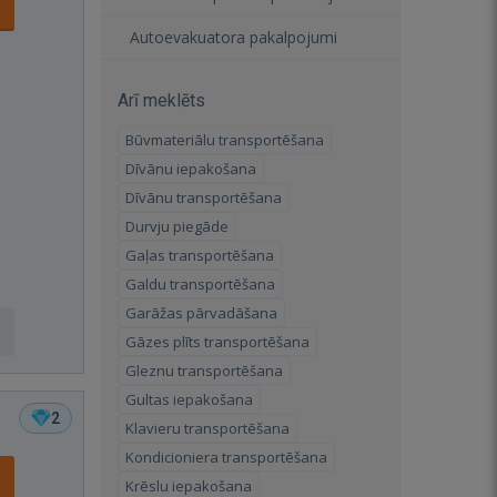
Autoevakuatora pakalpojumi
Arī meklēts
Būvmateriālu transportēšana
Dīvānu iepakošana
Dīvānu transportēšana
Durvju piegāde
Gaļas transportēšana
Galdu transportēšana
Garāžas pārvadāšana
Gāzes plīts transportēšana
Gleznu transportēšana
Gultas iepakošana
2
Klavieru transportēšana
Kondicioniera transportēšana
Krēslu iepakošana