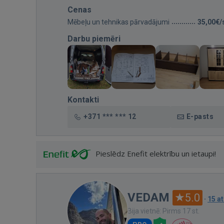
Cenas
Mēbeļu un tehnikas pārvadājumi
35,00€/
Darbu piemēri
Kontakti
+371 *** *** 12
E-pasts
Pieslēdz Enefit elektrību un ietaupi!
VEDAM
5.0
·
15 a
Bija vietnē: Pirms 17 st.