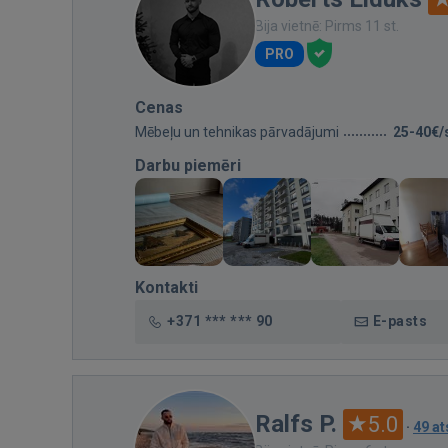
Bija vietnē: Pirms 11 st.
PRO
Cenas
Mēbeļu un tehnikas pārvadājumi
25-40€/
Darbu piemēri
Kontakti
+371 *** *** 90
E-pasts
Ralfs P.
5.0
·
49 a