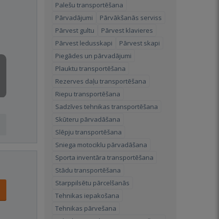
Palešu transportēšana
Pārvadājumi
Pārvākšanās serviss
Pārvest gultu
Pārvest klavieres
Pārvest ledusskapi
Pārvest skapi
Piegādes un pārvadājumi
Plauktu transportēšana
Rezerves daļu transportēšana
Riepu transportēšana
Sadzīves tehnikas transportēšana
Skūteru pārvadāšana
Slēpju transportēšana
Sniega motociklu pārvadāšana
Sporta inventāra transportēšana
Stādu transportēšana
Starppilsētu pārcelšanās
Tehnikas iepakošana
Tehnikas pārvešana