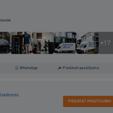
stunda
+17
WhatsApp
Piedāvāt pasūtījumu
atsauksmes
PIEDĀVĀT PASŪTĪJUMU