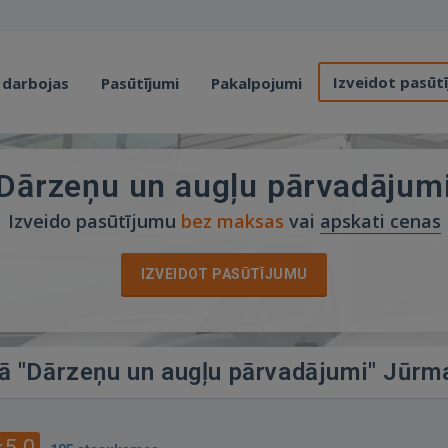
Izveidot pasūt
 darbojas
Pasūtījumi
Pakalpojumi
Dārzeņu un augļu pārvadājum
Izveido pasūtījumu
bez maksas
vai
apskati cenas
IZVEIDOT PASŪTĪJUMU
jā "Dārzeņu un augļu pārvadājumi" Jūrm
5.0