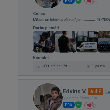
PRO
Cenas
Mēbeļu un tehnikas pārvadājumi
45-75€/
Darbu piemēri
Kontakti
+371 *** *** 79
E-pasts
Edvins V.
4.8
·
9 
Bija vietnē: Pirms 10 st.
PRO