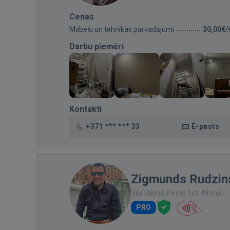
Cenas
Mēbeļu un tehnikas pārvadājumi
30,00€/
Darbu piemēri
Kontakti
+371 *** *** 33
E-pasts
Zigmunds Rudzin
Bija vietnē: Pirms 1st. 48 min.
PRO