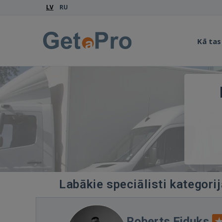
LV
RU
Kā tas
Labākie speciālisti kategori
Roberts Eiduks