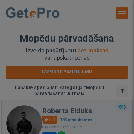
Mopēdu pārvadāšana
Izveido pasūtījumu
bez maksas
vai
apskati cenas
IZVEIDOT PASŪTĪJUMU
Labākie speciālisti kategorijā "Mopēdu
pārvadāšana" Jūrmalā
3
Roberts Eiduks
5.0
·
185 atsauksmes
Bija vietnē: Pirms 1 d. 4 st.