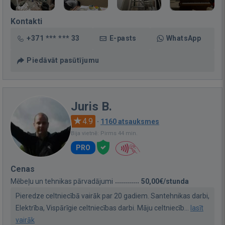
Kontakti
+371 *** *** 33
E-pasts
WhatsApp
Piedāvāt pasūtījumu
Juris B.
4.9
·
1160 atsauksmes
Bija vietnē: Pirms 44 min.
PRO
Cenas
Mēbeļu un tehnikas pārvadājumi
50,00€/stunda
Pieredze celtniecībā vairāk par 20 gadiem. Santehnikas darbi,
Elektrība, Vispārīgie celtniecības darbi. Māju celtniecīb...
lasīt
vairāk