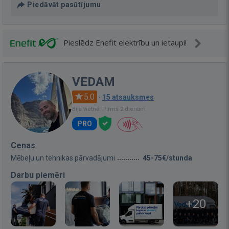
Piedāvāt pasūtījumu
Pieslēdz Enefit elektrību un ietaupi!
VEDAM
5.0
·
15 atsauksmes
Bija vietnē: Pirms 2 dienām
PRO
Cenas
Mēbeļu un tehnikas pārvadājumi
45-75€/stunda
Darbu piemēri
+20