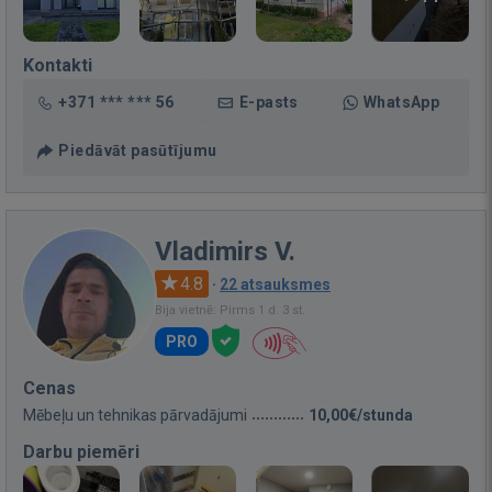
Kontakti
+371 *** *** 56
E-pasts
WhatsApp
Piedāvāt pasūtījumu
Vladimirs V.
4.8
·
22 atsauksmes
Bija vietnē: Pirms 1 d. 3 st.
PRO
Cenas
Mēbeļu un tehnikas pārvadājumi
10,00€/stunda
Darbu piemēri