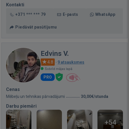
Kontakti
+371 *** *** 79
E-pasts
WhatsApp
Piedāvāt pasūtījumu
Edvins V.
4.8
·
9 atsauksmes
Šobrīd mājas lapā
PRO
Cenas
Mēbeļu un tehnikas pārvadājumi
30,00€/stunda
Darbu piemēri
+54