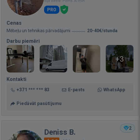
Bija vietnē: Pirms 30 min.
PRO
Cenas
Mēbeļu un tehnikas pārvadājumi
20-40€/stunda
Darbu piemēri
+3
Kontakti
+371 *** *** 83
E-pasts
WhatsApp
Piedāvāt pasūtījumu
2
Deniss B.