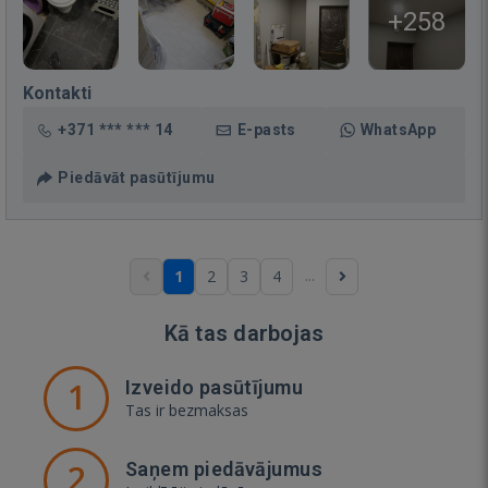
+258
Kontakti
+371 *** *** 14
E-pasts
WhatsApp
Piedāvāt pasūtījumu
...
1
2
3
4
Kā tas darbojas
1
Izveido pasūtījumu
Tas ir bezmaksas
2
Saņem piedāvājumus