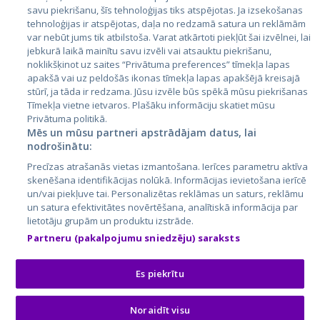
Latvija
savu piekrišanu, šīs tehnoloģijas tiks atspējotas. Ja izsekošanas
tehnoloģijas ir atspējotas, daļa no redzamā satura un reklāmām
Lietuva
var nebūt jums tik atbilstoša. Varat atkārtoti piekļūt šai izvēlnei, lai
jebkurā laikā mainītu savu izvēli vai atsauktu piekrišanu,
noklikšķinot uz saites “Privātuma preferences” tīmekļa lapas
apakšā vai uz peldošās ikonas tīmekļa lapas apakšējā kreisajā
stūrī, ja tāda ir redzama. Jūsu izvēle būs spēkā mūsu piekrišanas
Tīmekļa vietne ietvaros. Plašāku informāciju skatiet mūsu
Privātuma politikā.
Mēs un mūsu partneri apstrādājam datus, lai
nodrošinātu:
City24.lv
CVbankas.lt
Precīzas atrašanās vietas izmantošana. Ierīces parametru aktīva
City24.ee
Kainos.lt
skenēšana identifikācijas nolūkā. Informācijas ievietošana ierīcē
un/vai piekļuve tai. Personalizētas reklāmas un saturs, reklāmu
GetaPro.lv
Paslaugos.lt
un satura efektivitātes novērtēšana, analītiskā informācija par
GetaPro.ee
auto24.ee
lietotāju grupām un produktu izstrāde.
Skelbiu.lt
KV.ee
Partneru (pakalpojumu sniedzēju) saraksts
Autoplius.lt
Osta.ee
Aruodas.lt
KuldneBörs.ee
Es piekrītu
Noraidīt visu