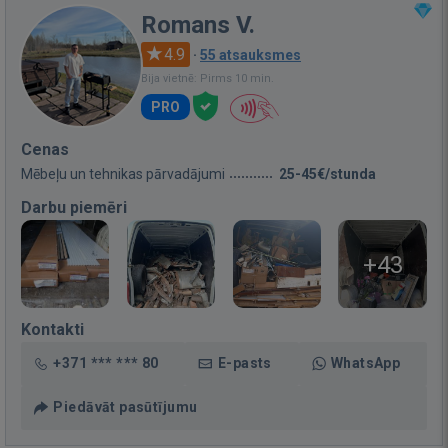
Romans V.
4.9
·
55 atsauksmes
Bija vietnē: Pirms 10 min.
PRO
Cenas
Mēbeļu un tehnikas pārvadājumi
25-45€/stunda
Darbu piemēri
+43
Kontakti
+371 *** *** 80
E-pasts
WhatsApp
Piedāvāt pasūtījumu