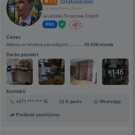
5.0
·
234 atsauksmes
Bija vietnē: Pirms 30 min.
Latviski, По-русски, English
PRO
Cenas
Mēbeļu un tehnikas pārvadājumi
30-50€/stunda
Darbu piemēri
+146
Kontakti
+371 *** *** 15
E-pasts
WhatsApp
Piedāvāt pasūtījumu