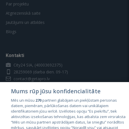
Par projektu
Atgriezeniskā saite
Jautājumi un atbildes
Blogs
Kontakti
City24 SIA, (40003692375)
28259069
(darba dien. 09-17)
contact@getapro.lv
Mums rūp jūsu konfidencialitāte
Mēs un mūsu
270
partneri glabājam un piekļūstam personas
datiem, piemēram, pārlūkošanas datiem vai unikālajiem
identifikatoriem jūsu ierīcē. Izvēloties opciju “Es piekrītu”, tiek
Valstis
aktivizētas izsekošanas tehnoloģijas, kas atbalsta zem virsraksta
Igaunija
“Mēs un mūsu partneri apstrādājam datus, lai sniegtu” norādītos
mērķus, savukārt izvēloties opciju “Noraidīt visu” vai atsaucot