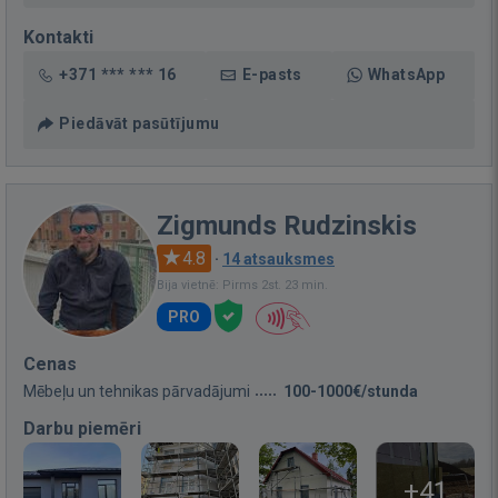
Kontakti
+371 *** *** 16
E-pasts
WhatsApp
Piedāvāt pasūtījumu
Zigmunds Rudzinskis
4.8
·
14 atsauksmes
Bija vietnē: Pirms 2st. 23 min.
PRO
Cenas
Mēbeļu un tehnikas pārvadājumi
100-1000€/stunda
Darbu piemēri
+41