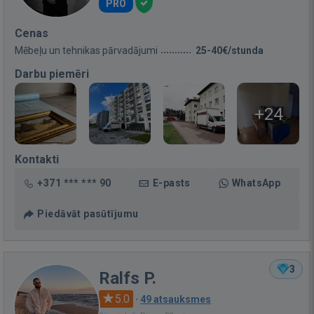
PRO
Cenas
Mēbeļu un tehnikas pārvadājumi
25-40€/stunda
Darbu piemēri
+24
Kontakti
+371 *** *** 90
E-pasts
WhatsApp
Piedāvāt pasūtījumu
3
Ralfs P.
5.0
·
49 atsauksmes