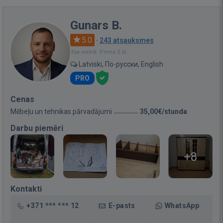
Gunars B.
5.0
·
243 atsauksmes
Bija vietnē: Pirms 5 st.
Latviski, По-русски, English
PRO
Cenas
Mēbeļu un tehnikas pārvadājumi
35,00€/stunda
Darbu piemēri
+8
Kontakti
+371 *** *** 12
E-pasts
WhatsApp