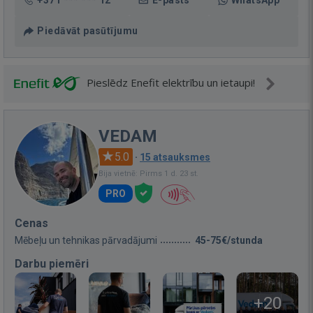
+371 *** *** 12
E-pasts
WhatsApp
Piedāvāt pasūtījumu
Pieslēdz Enefit elektrību un ietaupi!
VEDAM
5.0
·
15 atsauksmes
Bija vietnē: Pirms 1 d. 23 st.
PRO
Cenas
Mēbeļu un tehnikas pārvadājumi
45-75€/stunda
Darbu piemēri
+20