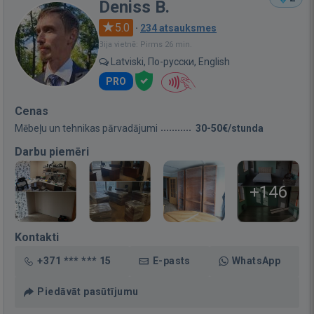
Deniss B.
5.0
·
234 atsauksmes
Bija vietnē: Pirms 26 min.
Latviski, По-русски, English
PRO
Cenas
Mēbeļu un tehnikas pārvadājumi
30-50€/stunda
Darbu piemēri
+146
Kontakti
+371 *** *** 15
E-pasts
WhatsApp
Piedāvāt pasūtījumu