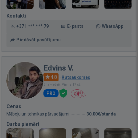
Kontakti
+371 *** *** 79
E-pasts
WhatsApp
Piedāvāt pasūtījumu
Edvins V.
4.8
·
9 atsauksmes
Bija vietnē: Pirms 17 st.
PRO
Cenas
Mēbeļu un tehnikas pārvadājumi
30,00€/stunda
Darbu piemēri