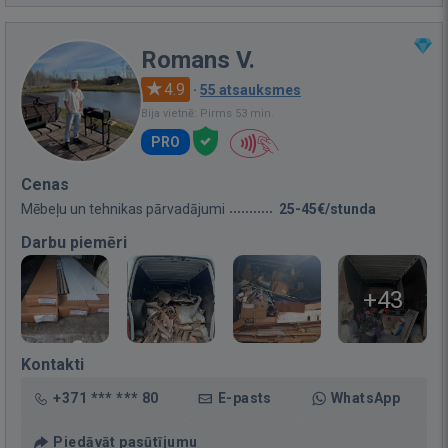
Romans V.
4.9
·
55 atsauksmes
Bija vietnē: Pirms 53 min.
PRO
Cenas
Mēbeļu un tehnikas pārvadājumi
25-45€/stunda
Darbu piemēri
+43
Kontakti
+371 *** *** 80
E-pasts
WhatsApp
Piedāvāt pasūtījumu