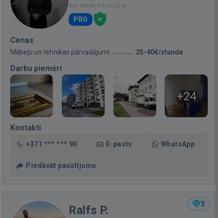
Bija vietnē: Pirms 22 st.
PRO
Cenas
Mēbeļu un tehnikas pārvadājumi
25-40€/stunda
Darbu piemēri
+24
Kontakti
+371 *** *** 90
E-pasts
WhatsApp
Piedāvāt pasūtījumu
3
Ralfs P.