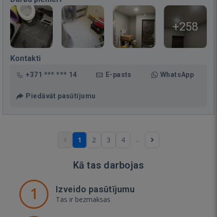
+258
Kontakti
+371 *** *** 14
E-pasts
WhatsApp
Piedāvāt pasūtījumu
...
1
2
3
4
Kā tas darbojas
1
Izveido pasūtījumu
Tas ir bezmaksas