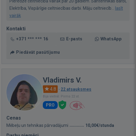
Pieredze celtniecībā vairāk par 20 gadiem. Santehnikas darbi,
Elektrība, Vispārīgie celtniecības darbi. Māju celtniecīb...
lasīt
vairāk
Kontakti
+371 *** *** 16
E-pasts
WhatsApp
Piedāvāt pasūtījumu
Vladimirs V.
4.8
·
22 atsauksmes
Bija vietnē: Pirms 22 st.
PRO
Cenas
Mēbeļu un tehnikas pārvadājumi
10,00€/stunda
Darbu piemēri