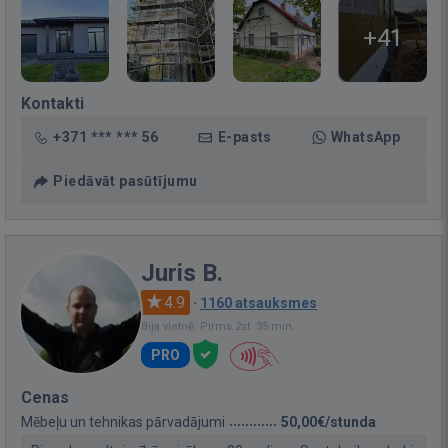
+41
Kontakti
+371 *** *** 56
E-pasts
WhatsApp
Piedāvāt pasūtījumu
Juris B.
4.9
·
1160 atsauksmes
Bija vietnē: Pirms 2st. 35 min.
PRO
Cenas
Mēbeļu un tehnikas pārvadājumi
50,00€/stunda