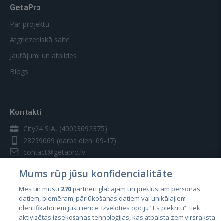
GetaPro
Par projektu
Atgriezeniskā saite
Jautājumi un atbildes
Blogs
Kontakti
City24 SIA, (40003692375)
28259069
(darba dien. 09-17)
contact@getapro.lv
Mums rūp jūsu konfidencialitāte
Mēs un mūsu
270
partneri glabājam un piekļūstam personas
datiem, piemēram, pārlūkošanas datiem vai unikālajiem
identifikatoriem jūsu ierīcē. Izvēloties opciju “Es piekrītu”, tiek
Valstis
aktivizētas izsekošanas tehnoloģijas, kas atbalsta zem virsraksta