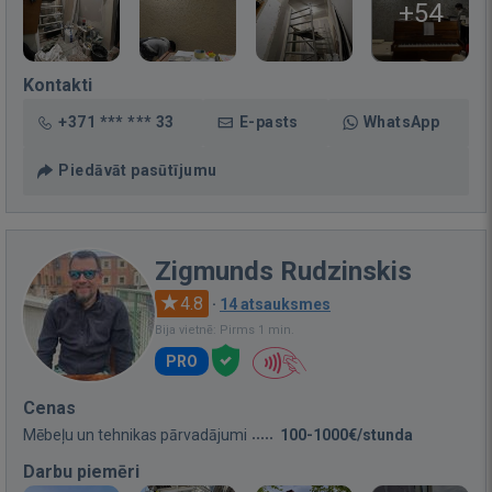
+54
Kontakti
+371 *** *** 33
E-pasts
WhatsApp
Piedāvāt pasūtījumu
Zigmunds Rudzinskis
4.8
·
14 atsauksmes
Bija vietnē: Pirms 1 min.
PRO
Cenas
Mēbeļu un tehnikas pārvadājumi
100-1000€/stunda
Darbu piemēri