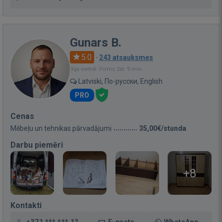
Gunars B.
5.0
·
243 atsauksmes
Bija vietnē: Pirms 2st. 9 min.
Latviski, По-русски, English
PRO
Cenas
Mēbeļu un tehnikas pārvadājumi
35,00€/stunda
Darbu piemēri
+8
Kontakti