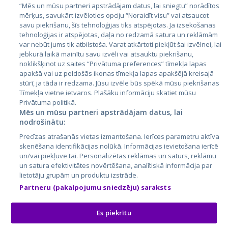
Igaunija
“Mēs un mūsu partneri apstrādājam datus, lai sniegtu” norādītos
mērķus, savukārt izvēloties opciju “Noraidīt visu” vai atsaucot
Latvija
savu piekrišanu, šīs tehnoloģijas tiks atspējotas. Ja izsekošanas
tehnoloģijas ir atspējotas, daļa no redzamā satura un reklāmām
Lietuva
var nebūt jums tik atbilstoša. Varat atkārtoti piekļūt šai izvēlnei, lai
jebkurā laikā mainītu savu izvēli vai atsauktu piekrišanu,
noklikšķinot uz saites “Privātuma preferences” tīmekļa lapas
apakšā vai uz peldošās ikonas tīmekļa lapas apakšējā kreisajā
stūrī, ja tāda ir redzama. Jūsu izvēle būs spēkā mūsu piekrišanas
Tīmekļa vietne ietvaros. Plašāku informāciju skatiet mūsu
Privātuma politikā.
Mēs un mūsu partneri apstrādājam datus, lai
nodrošinātu:
City24.lv
CVbankas.lt
Precīzas atrašanās vietas izmantošana. Ierīces parametru aktīva
City24.ee
Kainos.lt
skenēšana identifikācijas nolūkā. Informācijas ievietošana ierīcē
un/vai piekļuve tai. Personalizētas reklāmas un saturs, reklāmu
GetaPro.lv
Paslaugos.lt
un satura efektivitātes novērtēšana, analītiskā informācija par
GetaPro.ee
auto24.ee
lietotāju grupām un produktu izstrāde.
Skelbiu.lt
KV.ee
Partneru (pakalpojumu sniedzēju) saraksts
Autoplius.lt
Osta.ee
Aruodas.lt
KuldneBörs.ee
Es piekrītu