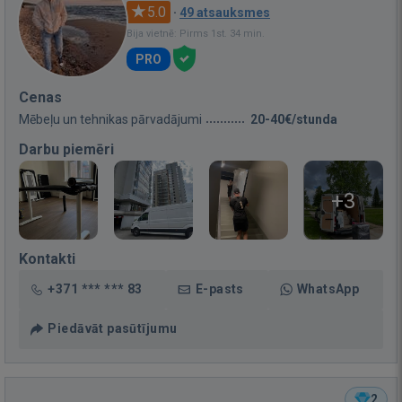
5.0
·
49 atsauksmes
Bija vietnē: Pirms 1st. 34 min.
PRO
Cenas
Mēbeļu un tehnikas pārvadājumi
20-40€/stunda
Darbu piemēri
+3
Kontakti
+371 *** *** 83
E-pasts
WhatsApp
Piedāvāt pasūtījumu
2