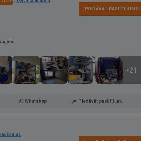
·
185 atsauksmes
PIEDĀVĀT PASŪTĪJUMU
stunda
+21
WhatsApp
Piedāvāt pasūtījumu
tsauksmes