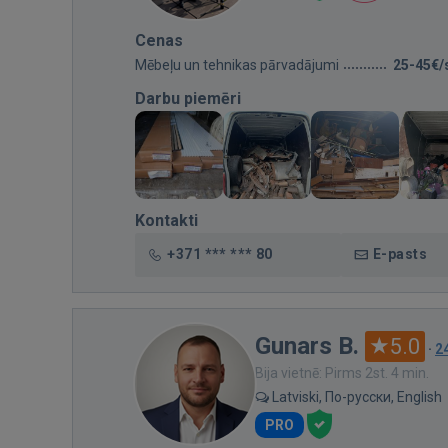
Cenas
Mēbeļu un tehnikas pārvadājumi
25-45€/
Darbu piemēri
Kontakti
+371 *** *** 80
E-pasts
Gunars B.
5.0
·
2
Bija vietnē: Pirms 2st. 4 min.
Latviski, По-русски, English
PRO