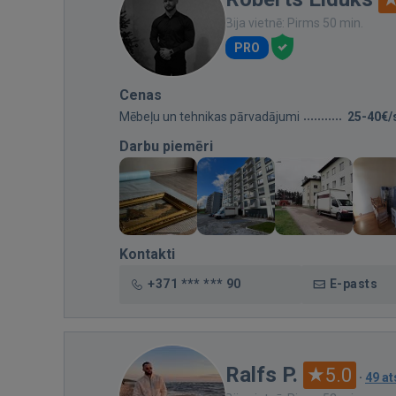
Bija vietnē: Pirms 50 min.
PRO
Cenas
Mēbeļu un tehnikas pārvadājumi
25-40€/
Darbu piemēri
Kontakti
+371 *** *** 90
E-pasts
Ralfs P.
5.0
·
49 a