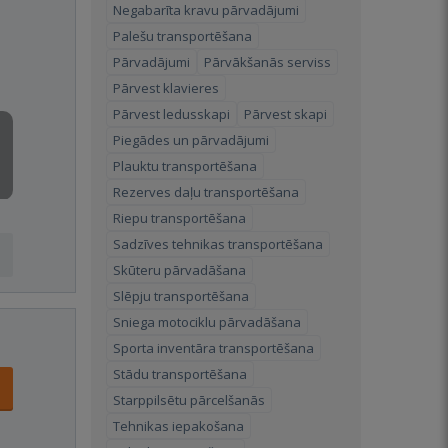
Negabarīta kravu pārvadājumi
Palešu transportēšana
Pārvadājumi
Pārvākšanās serviss
Pārvest klavieres
Pārvest ledusskapi
Pārvest skapi
Piegādes un pārvadājumi
Plauktu transportēšana
Rezerves daļu transportēšana
Riepu transportēšana
Sadzīves tehnikas transportēšana
Skūteru pārvadāšana
Slēpju transportēšana
Sniega motociklu pārvadāšana
Sporta inventāra transportēšana
Stādu transportēšana
Starppilsētu pārcelšanās
Tehnikas iepakošana