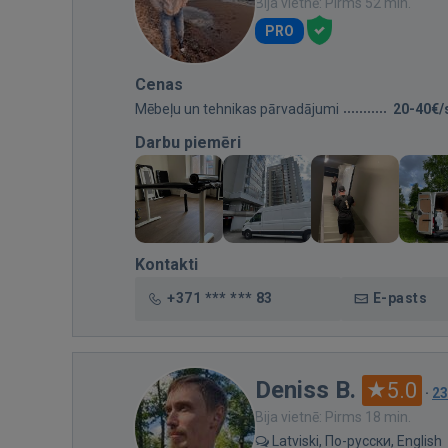
Bija vietnē: Pirms 52 min.
PRO
Cenas
Mēbeļu un tehnikas pārvadājumi
20-40€/
Darbu piemēri
Kontakti
+371 *** *** 83
E-pasts
Deniss B.
5.0
·
23
Bija vietnē: Pirms 18 min.
Latviski, По-русски, English