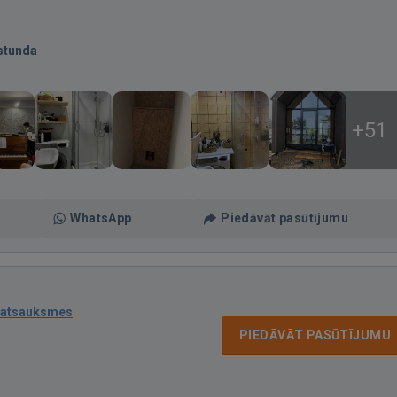
stunda
+51
WhatsApp
Piedāvāt pasūtījumu
 atsauksmes
PIEDĀVĀT PASŪTĪJUMU