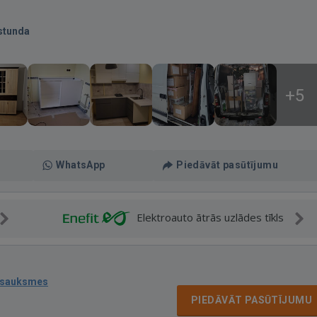
stunda
+5
WhatsApp
Piedāvāt pasūtījumu
Elektroauto ātrās uzlādes tīkls
tsauksmes
PIEDĀVĀT PASŪTĪJUMU