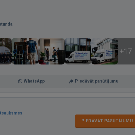
stunda
+17
WhatsApp
Piedāvāt pasūtījumu
atsauksmes
PIEDĀVĀT PASŪTĪJUMU