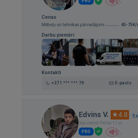
PRO
Cenas
Mēbeļu un tehnikas pārvadājumi
45-75€/
Darbu piemēri
Kontakti
+371 *** *** 79
E-pasts
Edvins V.
4.8
·
9 
Bija vietnē: Pirms 11 st.
PRO