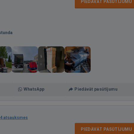
PIEDĀVĀT PASŪTĪJUMU
stunda
WhatsApp
Piedāvāt pasūtījumu
4 atsauksmes
PIEDĀVĀT PASŪTĪJUMU