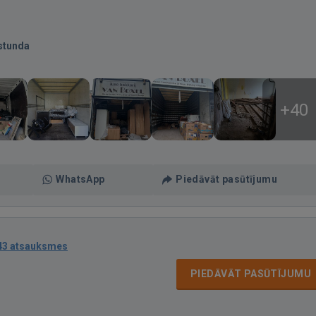
stunda
+40
WhatsApp
Piedāvāt pasūtījumu
43 atsauksmes
PIEDĀVĀT PASŪTĪJUMU