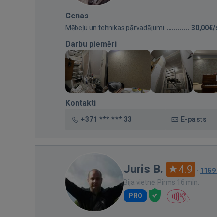
Cenas
Mēbeļu un tehnikas pārvadājumi
30,00€/
Darbu piemēri
Kontakti
+371 *** *** 33
E-pasts
Juris B.
4.9
·
1159
Bija vietnē: Pirms 16 min.
PRO