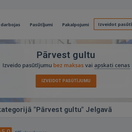
Izveidot pasūt
 darbojas
Pasūtījumi
Pakalpojumi
Pārvest gultu
Izveido pasūtījumu
bez maksas
vai
apskati cenas
IZVEIDOT PASŪTĪJUMU
kategorijā "Pārvest gultu" Jelgavā
5.0