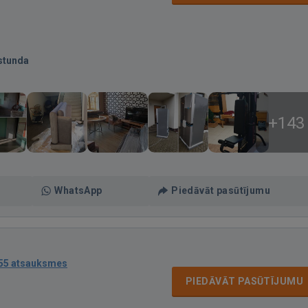
stunda
+143
WhatsApp
Piedāvāt pasūtījumu
55 atsauksmes
PIEDĀVĀT PASŪTĪJUMU