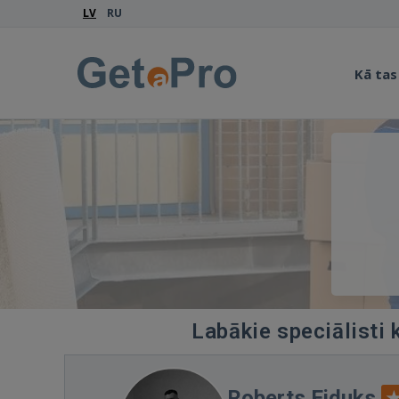
LV
RU
Kā tas
Labākie speciālisti 
Roberts Eiduks