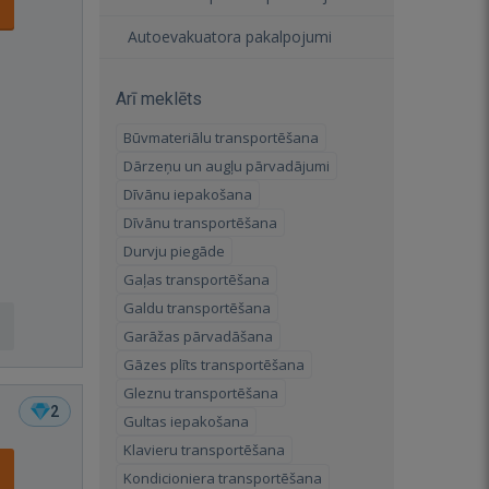
Autoevakuatora pakalpojumi
Arī meklēts
Būvmateriālu transportēšana
Dārzeņu un augļu pārvadājumi
Dīvānu iepakošana
Dīvānu transportēšana
Durvju piegāde
Gaļas transportēšana
Galdu transportēšana
Garāžas pārvadāšana
Gāzes plīts transportēšana
Gleznu transportēšana
2
Gultas iepakošana
Klavieru transportēšana
Kondicioniera transportēšana