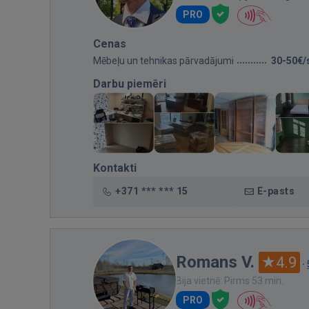
PRO
Cenas
Mēbeļu un tehnikas pārvadājumi
30-50€/
Darbu piemēri
Kontakti
+371 *** *** 15
E-pasts
Romans V.
4.9
·
Bija vietnē: Pirms 53 min.
PRO