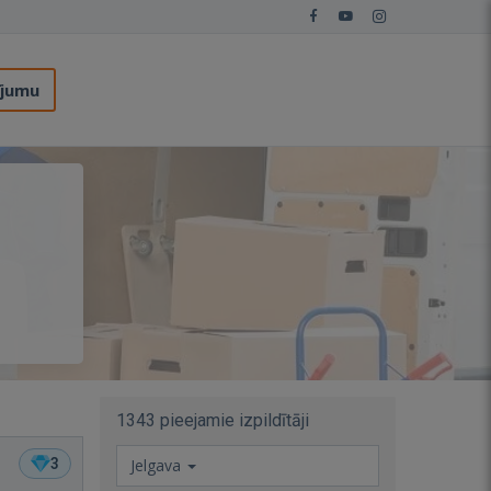
ījumu
1343 pieejamie izpildītāji
3
Jelgava