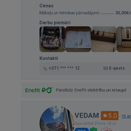
Cenas
Mēbeļu un tehnikas pārvadājumi
35,00€/
Darbu piemēri
Kontakti
+371 *** *** 12
E-pasts
Pieslēdz Enefit elektrību un ietaupi!
VEDAM
5.0
·
15 a
Bija vietnē: Pirms 18 st.