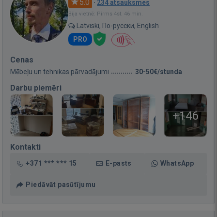
5.0
·
234 atsauksmes
Bija vietnē: Pirms 4st. 46 min.
Latviski, По-русски, English
PRO
Cenas
Mēbeļu un tehnikas pārvadājumi
30-50€/stunda
Darbu piemēri
+146
Kontakti
+371 *** *** 15
E-pasts
WhatsApp
Piedāvāt pasūtījumu