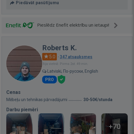
Piedāvāt pasūtījumu
Pieslēdz Enefit elektrību un ietaupi!
Roberts K.
5.0
·
347 atsauksmes
Bija vietnē: Pirms 2st. 49 min.
Latviski, По-русски, English
PRO
Cenas
Mēbeļu un tehnikas pārvadājumi
30-50€/stunda
Darbu piemēri
+70