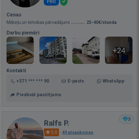
PRO
Cenas
Mēbeļu un tehnikas pārvadājumi
25-40€/stunda
Darbu piemēri
+24
Kontakti
+371 *** *** 90
E-pasts
WhatsApp
Piedāvāt pasūtījumu
3
Ralfs P.
5.0
·
49 atsauksmes