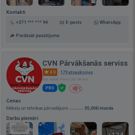
Kontakti
+371 *** *** 94
E-pasts
WhatsApp
Piedāvāt pasūtījumu
CVN Pārvākšanās serviss
4.9
·
179 atsauksmes
Bija vietnē: Pirms 2st. 34 min.
PRO
Cenas
Mēbeļu un tehnikas pārvadājumi
55,00€/stunda
Darbu piemēri