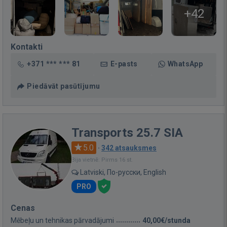
+42
Kontakti
+371 *** *** 81
E-pasts
WhatsApp
Piedāvāt pasūtījumu
Transports 25.7 SIA
5.0
·
342 atsauksmes
Bija vietnē: Pirms 16 st.
Latviski, По-русски, English
PRO
Cenas
Mēbeļu un tehnikas pārvadājumi
40,00€/stunda