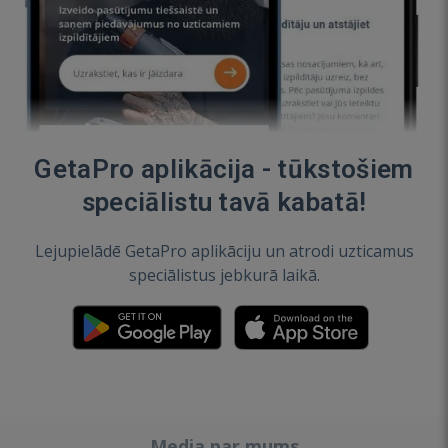
GetaPro aplikācija - tūkstošiem
speciālistu tavā kabatā!
Lejupielādē GetaPro aplikāciju un atrodi uzticamus
speciālistus jebkurā laikā.
Media par mums