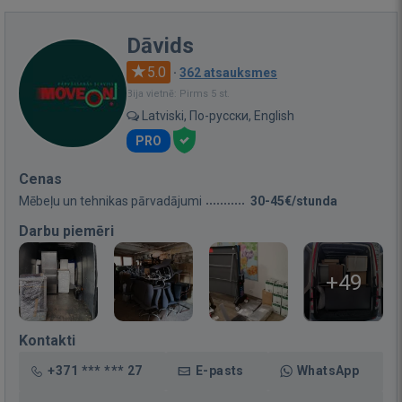
Dāvids
5.0
·
362 atsauksmes
Bija vietnē: Pirms 5 st.
Latviski, По-русски, English
PRO
Cenas
Mēbeļu un tehnikas pārvadājumi
30-45€/stunda
Darbu piemēri
+49
Kontakti
+371 *** *** 27
E-pasts
WhatsApp