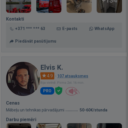
+134
Kontakti
+371 *** *** 63
E-pasts
WhatsApp
Piedāvāt pasūtījumu
Elvis K.
4.9
·
107 atsauksmes
Bija vietnē: Pirms 2st. 16 min.
PRO
Cenas
Mēbeļu un tehnikas pārvadājumi
50-60€/stunda
Darbu piemēri