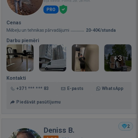
Bija vietnē: Pirms 2st. 28 min.
PRO
Cenas
Mēbeļu un tehnikas pārvadājumi
20-40€/stunda
Darbu piemēri
+3
Kontakti
+371 *** *** 83
E-pasts
WhatsApp
Piedāvāt pasūtījumu
2
Deniss B.