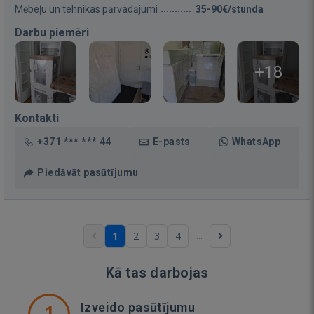
Mēbeļu un tehnikas pārvadājumi
35-90€/stunda
Darbu piemēri
+18
Kontakti
+371 *** *** 44
E-pasts
WhatsApp
Piedāvāt pasūtījumu
...
1
2
3
4
Kā tas darbojas
1
Izveido pasūtījumu