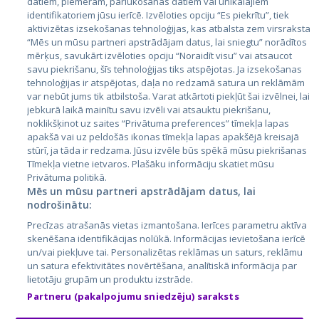
datiem, piemēram, pārlūkošanas datiem vai unikālajiem
identifikatoriem jūsu ierīcē. Izvēloties opciju “Es piekrītu”, tiek
Valstis
aktivizētas izsekošanas tehnoloģijas, kas atbalsta zem virsraksta
Igaunija
“Mēs un mūsu partneri apstrādājam datus, lai sniegtu” norādītos
mērķus, savukārt izvēloties opciju “Noraidīt visu” vai atsaucot
Latvija
savu piekrišanu, šīs tehnoloģijas tiks atspējotas. Ja izsekošanas
tehnoloģijas ir atspējotas, daļa no redzamā satura un reklāmām
Lietuva
var nebūt jums tik atbilstoša. Varat atkārtoti piekļūt šai izvēlnei, lai
jebkurā laikā mainītu savu izvēli vai atsauktu piekrišanu,
noklikšķinot uz saites “Privātuma preferences” tīmekļa lapas
apakšā vai uz peldošās ikonas tīmekļa lapas apakšējā kreisajā
stūrī, ja tāda ir redzama. Jūsu izvēle būs spēkā mūsu piekrišanas
Tīmekļa vietne ietvaros. Plašāku informāciju skatiet mūsu
Privātuma politikā.
Mēs un mūsu partneri apstrādājam datus, lai
nodrošinātu:
City24.lv
CVbankas.lt
Precīzas atrašanās vietas izmantošana. Ierīces parametru aktīva
City24.ee
Kainos.lt
skenēšana identifikācijas nolūkā. Informācijas ievietošana ierīcē
un/vai piekļuve tai. Personalizētas reklāmas un saturs, reklāmu
GetaPro.lv
Paslaugos.lt
un satura efektivitātes novērtēšana, analītiskā informācija par
GetaPro.ee
auto24.ee
lietotāju grupām un produktu izstrāde.
Skelbiu.lt
KV.ee
Partneru (pakalpojumu sniedzēju) saraksts
Autoplius.lt
Osta.ee