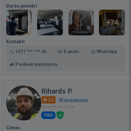
Darbu piemēri
+74
Kontakti
+371 *** *** 26
E-pasts
WhatsApp
Piedāvāt pasūtījumu
Rihards P.
5.0
·
90 atsauksmes
Bija vietnē: Pirms 5 st.
PRO
Cenas