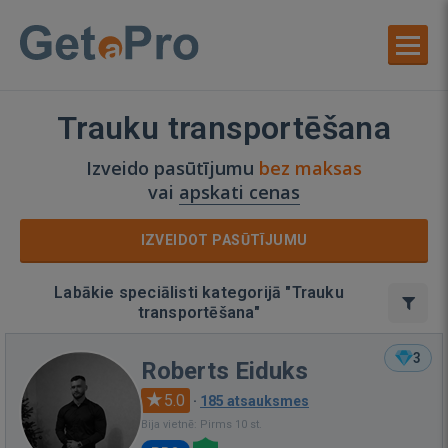
Trauku transportēšana
Izveido pasūtījumu
bez maksas
vai
apskati cenas
IZVEIDOT PASŪTĪJUMU
Labākie speciālisti kategorijā "Trauku
transportēšana"
3
Roberts Eiduks
5.0
·
185 atsauksmes
Bija vietnē: Pirms 10 st.