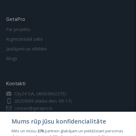
GetaPro
Par projektu
Atgriezeniskā saite
Jautājumi un atbildes
Blogs
Kontakti
City24 SIA, (40003692375)
28259069
(darba dien. 09-17)
contact@getapro.lv
Mums rūp jūsu konfidencialitāte
Mēs un mūsu
270
partneri glabājam un piekļūstam personas