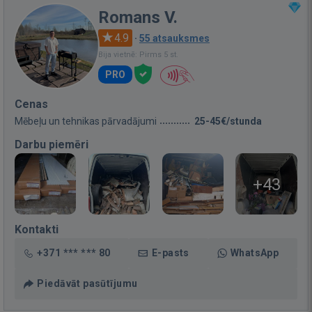
Romans V.
4.9
·
55 atsauksmes
Bija vietnē: Pirms 5 st.
PRO
Cenas
Mēbeļu un tehnikas pārvadājumi
25-45€/stunda
Darbu piemēri
+43
Kontakti
+371 *** *** 80
E-pasts
WhatsApp
Piedāvāt pasūtījumu