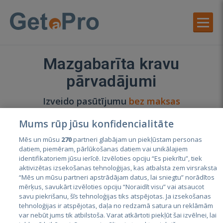
Mazgabarīta kravu
pārvadājumi
Izveido pasūtījumu
bez maksas
vai
apskati cenas
Mums rūp jūsu konfidencialitāte
IZVEIDOT PASŪTĪJUMU
Mēs un mūsu
270
partneri glabājam un piekļūstam personas
datiem, piemēram, pārlūkošanas datiem vai unikālajiem
identifikatoriem jūsu ierīcē. Izvēloties opciju “Es piekrītu”, tiek
Labākie speciālisti kategorijā "Mazgabarīta
aktivizētas izsekošanas tehnoloģijas, kas atbalsta zem virsraksta
kravu pārvadājumi"
“Mēs un mūsu partneri apstrādājam datus, lai sniegtu” norādītos
mērķus, savukārt izvēloties opciju “Noraidīt visu” vai atsaucot
savu piekrišanu, šīs tehnoloģijas tiks atspējotas. Ja izsekošanas
3
Roberts Eiduks
tehnoloģijas ir atspējotas, daļa no redzamā satura un reklāmām
var nebūt jums tik atbilstoša. Varat atkārtoti piekļūt šai izvēlnei, lai
5.0
·
185 atsauksmes