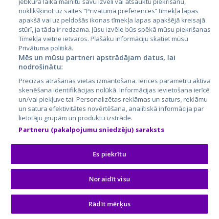
jebkurā laikā mainītu savu izvēli vai atsauktu piekrišanu,
Bija vietnē: Pirms 6 min.
noklikšķinot uz saites “Privātuma preferences” tīmekļa lapas
apakšā vai uz peldošās ikonas tīmekļa lapas apakšējā kreisajā
PRO
stūrī, ja tāda ir redzama. Jūsu izvēle būs spēkā mūsu piekrišanas
Tīmekļa vietne ietvaros. Plašāku informāciju skatiet mūsu
Cenas
Privātuma politikā.
Mēbeļu un tehnikas pārvadājumi
25-40€/stunda
Mēs un mūsu partneri apstrādājam datus, lai
nodrošinātu:
Darbu piemēri
Precīzas atrašanās vietas izmantošana. Ierīces parametru aktīva
skenēšana identifikācijas nolūkā. Informācijas ievietošana ierīcē
+24
un/vai piekļuve tai. Personalizētas reklāmas un saturs, reklāmu
un satura efektivitātes novērtēšana, analītiskā informācija par
lietotāju grupām un produktu izstrāde.
Kontakti
Partneru (pakalpojumu sniedzēju) saraksts
+371 *** *** 90
E-pasts
WhatsApp
Es piekrītu
Piedāvāt pasūtījumu
Noraidīt visu
Rādīt mērķus
3
Ralfs P.