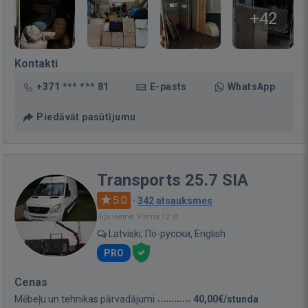
+42
Kontakti
+371 *** *** 81
E-pasts
WhatsApp
Piedāvāt pasūtījumu
Transports 25.7 SIA
5.0
·
342 atsauksmes
Bija vietnē: Pirms 12 st.
Latviski, По-русски, English
PRO
Cenas
Mēbeļu un tehnikas pārvadājumi
40,00€/stunda