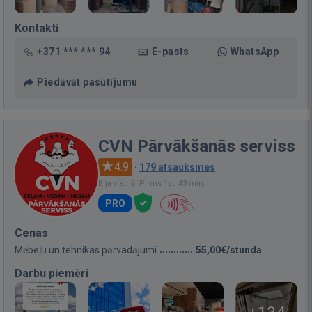
Kontakti
+371 *** *** 94
E-pasts
WhatsApp
Piedāvāt pasūtījumu
CVN Pārvākšanās serviss
4.9
·
179 atsauksmes
Bija vietnē: Pirms 1st. 43 min.
PRO
Cenas
Mēbeļu un tehnikas pārvadājumi
55,00€/stunda
Darbu piemēri