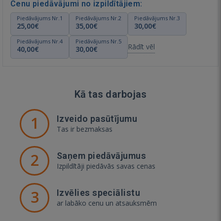
Cenu piedāvājumi no izpildītājiem:
Piedāvājums Nr.1
Piedāvājums Nr.2
Piedāvājums Nr.3
25,00€
35,00€
30,00€
Piedāvājums Nr.4
Piedāvājums Nr.5
Rādīt vēl
40,00€
30,00€
Kā tas darbojas
1
Izveido pasūtījumu
Tas ir bezmaksas
2
Saņem piedāvājumus
Izpildītāji piedāvās savas cenas
3
Izvēlies speciālistu
ar labāko cenu un atsauksmēm