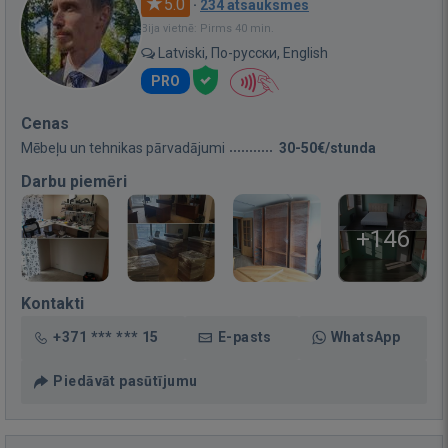
5.0
·
234 atsauksmes
Bija vietnē: Pirms 40 min.
Latviski, По-русски, English
PRO
Cenas
Mēbeļu un tehnikas pārvadājumi
30-50€/stunda
Darbu piemēri
+146
Kontakti
+371 *** *** 15
E-pasts
WhatsApp
Piedāvāt pasūtījumu