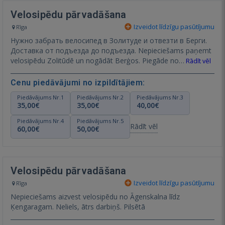
Velosipēdu pārvadāšana
Izveidot līdzīgu pasūtījumu
Rīga
Нужно забрать велосипед в Золитуде и отвезти в Берги.
Доставка от подъезда до подъезда. Nepieciešams paņemt
velosipēdu Zolitūdē un nogādāt Berģos. Piegāde no…
Rādīt vēl
Cenu piedāvājumi no izpildītājiem:
Piedāvājums Nr.1
Piedāvājums Nr.2
Piedāvājums Nr.3
35,00€
35,00€
40,00€
Piedāvājums Nr.4
Piedāvājums Nr.5
Rādīt vēl
60,00€
50,00€
Velosipēdu pārvadāšana
Izveidot līdzīgu pasūtījumu
Rīga
Nepieciešams aizvest velosipēdu no Āgenskalna līdz
Ķengaragam. Neliels, ātrs darbiņš. Pilsētā