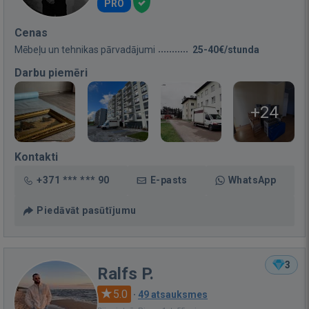
PRO
Cenas
Mēbeļu un tehnikas pārvadājumi
25-40€/stunda
Darbu piemēri
+24
Kontakti
+371 *** *** 90
E-pasts
WhatsApp
Piedāvāt pasūtījumu
3
Ralfs P.
5.0
·
49 atsauksmes