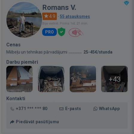
Romans V.
4.9
·
55 atsauksmes
Bija vietnē: Pirms 1st. 21 min.
PRO
Cenas
Mēbeļu un tehnikas pārvadājumi
25-45€/stunda
Darbu piemēri
+43
Kontakti
+371 *** *** 80
E-pasts
WhatsApp
Piedāvāt pasūtījumu