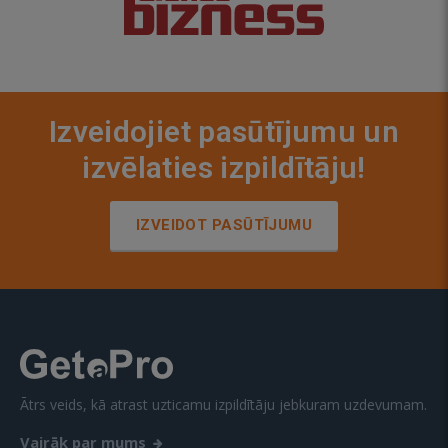
Izveidojiet pasūtījumu un
izvēlaties izpildītāju!
IZVEIDOT PASŪTĪJUMU
Ātrs veids, kā atrast uzticamu izpildītāju jebkuram uzdevumam.
Vairāk par mums