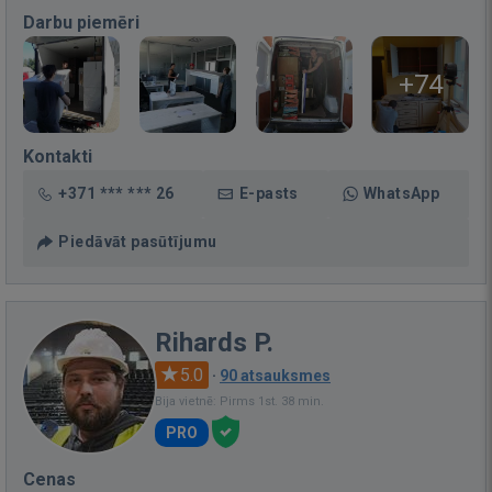
Darbu piemēri
+74
Kontakti
+371 *** *** 26
E-pasts
WhatsApp
Piedāvāt pasūtījumu
Rihards P.
5.0
·
90 atsauksmes
Bija vietnē: Pirms 1st. 38 min.
PRO
Cenas