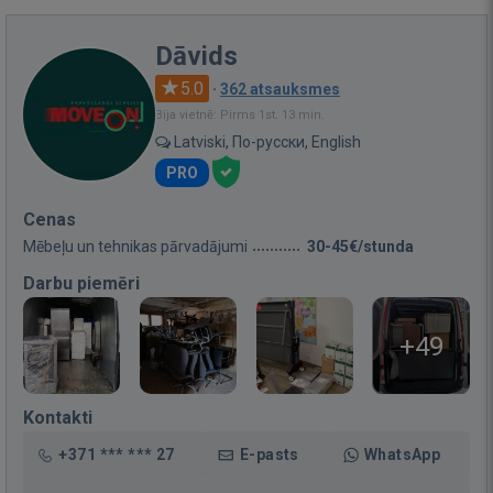
Dāvids
5.0
·
362 atsauksmes
Bija vietnē: Pirms 1st. 13 min.
Latviski, По-русски, English
PRO
Cenas
Mēbeļu un tehnikas pārvadājumi
30-45€/stunda
Darbu piemēri
+49
Kontakti
+371 *** *** 27
E-pasts
WhatsApp