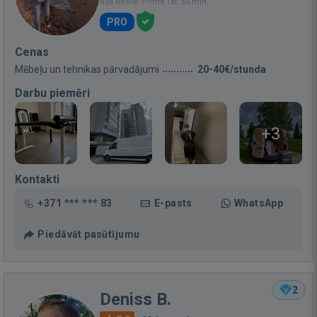
Bija vietnē: Pirms 1st. 55 min.
PRO
Cenas
Mēbeļu un tehnikas pārvadājumi
20-40€/stunda
Darbu piemēri
+3
Kontakti
+371 *** *** 83
E-pasts
WhatsApp
Piedāvāt pasūtījumu
2
Deniss B.