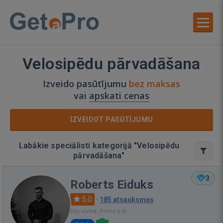
Velosipēdu pārvadāšana
Izveido pasūtījumu
bez maksas
vai
apskati cenas
IZVEIDOT PASŪTĪJUMU
Labākie speciālisti kategorijā "Velosipēdu
pārvadāšana"
3
Roberts Eiduks
5.0
·
185 atsauksmes
Bija vietnē: Pirms 6 st.