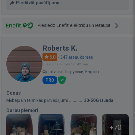
Piedāvāt pasūtījumu
Pieslēdz Enefit elektrību un ietaupi!
Roberts K.
5.0
·
347 atsauksmes
Bija vietnē: Pirms 1st. 42 min.
Latviski, По-русски, English
PRO
Cenas
Mēbeļu un tehnikas pārvadājumi
30-50€/stunda
Darbu piemēri
+70