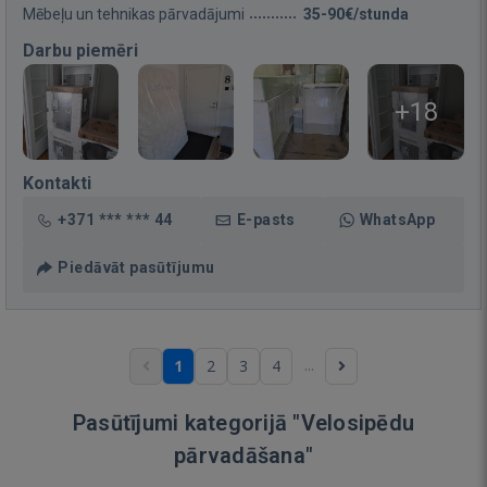
Mēbeļu un tehnikas pārvadājumi
35-90€/stunda
Darbu piemēri
+18
Kontakti
+371 *** *** 44
E-pasts
WhatsApp
Piedāvāt pasūtījumu
...
1
2
3
4
Pasūtījumi kategorijā "Velosipēdu
pārvadāšana"