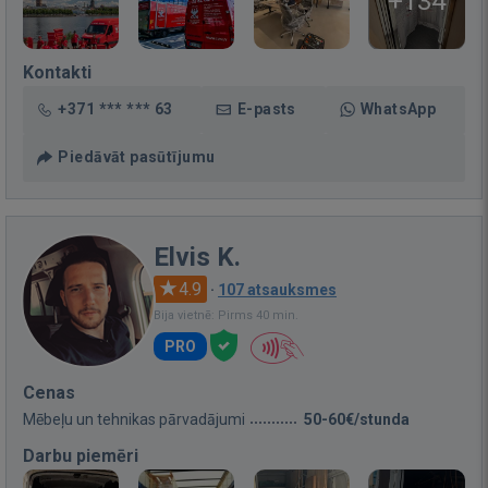
+134
Kontakti
+371 *** *** 63
E-pasts
WhatsApp
Piedāvāt pasūtījumu
Elvis K.
4.9
·
107 atsauksmes
Bija vietnē: Pirms 40 min.
PRO
Cenas
Mēbeļu un tehnikas pārvadājumi
50-60€/stunda
Darbu piemēri