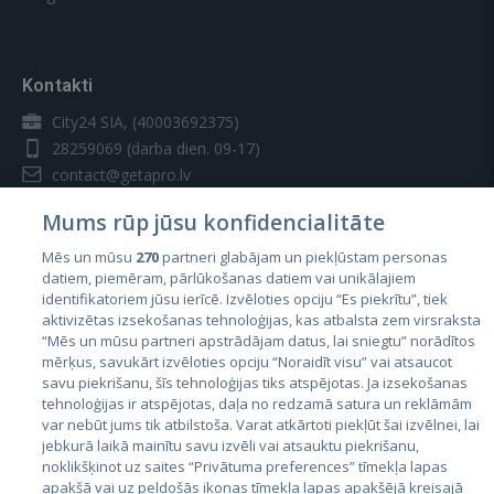
Kontakti
City24 SIA, (40003692375)
28259069
(darba dien. 09-17)
contact@getapro.lv
Mums rūp jūsu konfidencialitāte
Mēs un mūsu
270
partneri glabājam un piekļūstam personas
datiem, piemēram, pārlūkošanas datiem vai unikālajiem
identifikatoriem jūsu ierīcē. Izvēloties opciju “Es piekrītu”, tiek
Valstis
aktivizētas izsekošanas tehnoloģijas, kas atbalsta zem virsraksta
Igaunija
“Mēs un mūsu partneri apstrādājam datus, lai sniegtu” norādītos
mērķus, savukārt izvēloties opciju “Noraidīt visu” vai atsaucot
Latvija
savu piekrišanu, šīs tehnoloģijas tiks atspējotas. Ja izsekošanas
tehnoloģijas ir atspējotas, daļa no redzamā satura un reklāmām
Lietuva
var nebūt jums tik atbilstoša. Varat atkārtoti piekļūt šai izvēlnei, lai
jebkurā laikā mainītu savu izvēli vai atsauktu piekrišanu,
noklikšķinot uz saites “Privātuma preferences” tīmekļa lapas
apakšā vai uz peldošās ikonas tīmekļa lapas apakšējā kreisajā