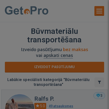
Būvmateriālu
transportēšana
Izveido pasūtījumu
bez maksas
vai
apskati cenas
IZVEIDOT PASŪTĪJUMU
Labākie speciālisti kategorijā "Būvmateriālu
transportēšana"
3
Ralfs P.
5.0
·
49 atsauksmes