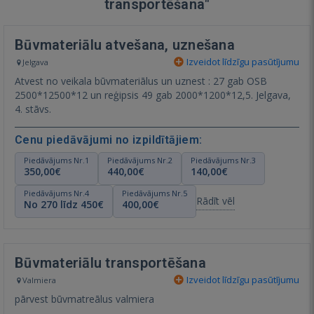
transportēšana"
Būvmateriālu atvešana, uznešana
Izveidot līdzīgu pasūtījumu
Jelgava
Atvest no veikala būvmateriālus un uznest : 27 gab OSB
2500*12500*12 un reģipsis 49 gab 2000*1200*12,5. Jelgava,
4. stāvs.
Cenu piedāvājumi no izpildītājiem:
Piedāvājums Nr.1
Piedāvājums Nr.2
Piedāvājums Nr.3
350,00€
440,00€
140,00€
Piedāvājums Nr.4
Piedāvājums Nr.5
Rādīt vēl
No 270 līdz 450€
400,00€
Būvmateriālu transportēšana
Izveidot līdzīgu pasūtījumu
Valmiera
pārvest būvmatreālus valmiera