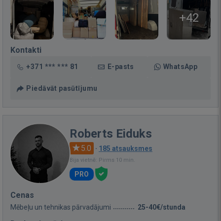
+42
Kontakti
+371 *** *** 81
E-pasts
WhatsApp
Piedāvāt pasūtījumu
Roberts Eiduks
5.0
·
185 atsauksmes
Bija vietnē: Pirms 10 min.
PRO
Cenas
Mēbeļu un tehnikas pārvadājumi
25-40€/stunda