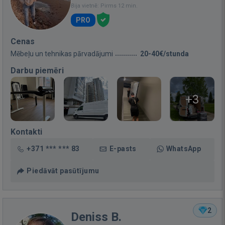
Bija vietnē: Pirms 12 min.
PRO
Cenas
Mēbeļu un tehnikas pārvadājumi
20-40€/stunda
Darbu piemēri
+3
Kontakti
+371 *** *** 83
E-pasts
WhatsApp
Piedāvāt pasūtījumu
2
Deniss B.