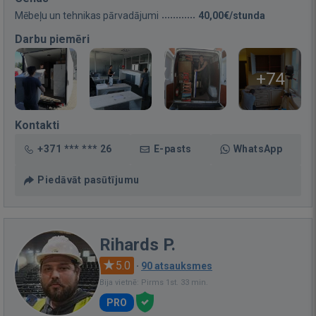
Mēbeļu un tehnikas pārvadājumi
40,00€/stunda
Darbu piemēri
+74
Kontakti
+371 *** *** 26
E-pasts
WhatsApp
Piedāvāt pasūtījumu
Rihards P.
5.0
·
90 atsauksmes
Bija vietnē: Pirms 1st. 33 min.
PRO