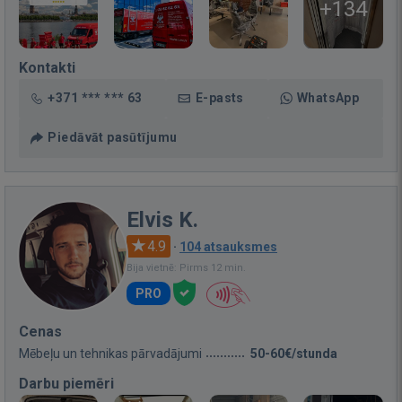
+134
Kontakti
+371 *** *** 63
E-pasts
WhatsApp
Piedāvāt pasūtījumu
Elvis K.
4.9
·
104 atsauksmes
Bija vietnē: Pirms 12 min.
PRO
Cenas
Mēbeļu un tehnikas pārvadājumi
50-60€/stunda
Darbu piemēri