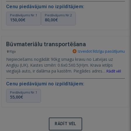
Cenu piedāvājumi no izpildītājiem:
Piedāvājums Nr.1
Piedāvājums Nr.2
150,00€
80,00€
Būvmateriālu transportēšana
Izveidot līdzīgu pasūtījumu
Rīga
Nepieciešams nogādāt 90kg smagu kravu no Latvijas uz
Angliju (UK). Kastes izmēri: 0.6x0.5X0.5(H)m. Krava ietilps
vieglajā auto, ir dalāma pa kastēm. Piegādes adres…
Rādīt vēl
Cenu piedāvājumi no izpildītājiem:
Piedāvājums Nr.1
55,00€
RĀDĪT VĒL