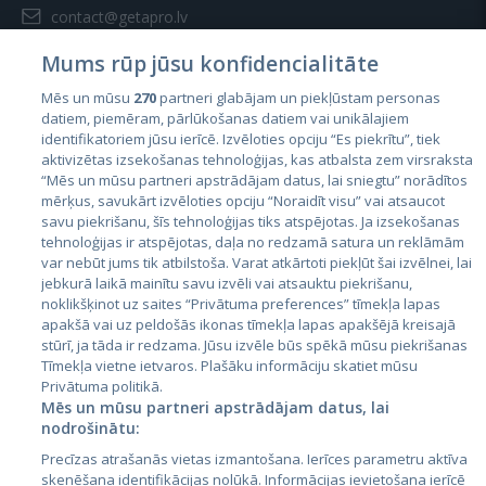
contact@getapro.lv
Mums rūp jūsu konfidencialitāte
Mēs un mūsu
270
partneri glabājam un piekļūstam personas
datiem, piemēram, pārlūkošanas datiem vai unikālajiem
identifikatoriem jūsu ierīcē. Izvēloties opciju “Es piekrītu”, tiek
Valstis
aktivizētas izsekošanas tehnoloģijas, kas atbalsta zem virsraksta
Igaunija
“Mēs un mūsu partneri apstrādājam datus, lai sniegtu” norādītos
mērķus, savukārt izvēloties opciju “Noraidīt visu” vai atsaucot
Latvija
savu piekrišanu, šīs tehnoloģijas tiks atspējotas. Ja izsekošanas
tehnoloģijas ir atspējotas, daļa no redzamā satura un reklāmām
Lietuva
var nebūt jums tik atbilstoša. Varat atkārtoti piekļūt šai izvēlnei, lai
jebkurā laikā mainītu savu izvēli vai atsauktu piekrišanu,
noklikšķinot uz saites “Privātuma preferences” tīmekļa lapas
apakšā vai uz peldošās ikonas tīmekļa lapas apakšējā kreisajā
stūrī, ja tāda ir redzama. Jūsu izvēle būs spēkā mūsu piekrišanas
Tīmekļa vietne ietvaros. Plašāku informāciju skatiet mūsu
Privātuma politikā.
Mēs un mūsu partneri apstrādājam datus, lai
nodrošinātu:
City24.lv
CVbankas.lt
Precīzas atrašanās vietas izmantošana. Ierīces parametru aktīva
City24.ee
Kainos.lt
skenēšana identifikācijas nolūkā. Informācijas ievietošana ierīcē