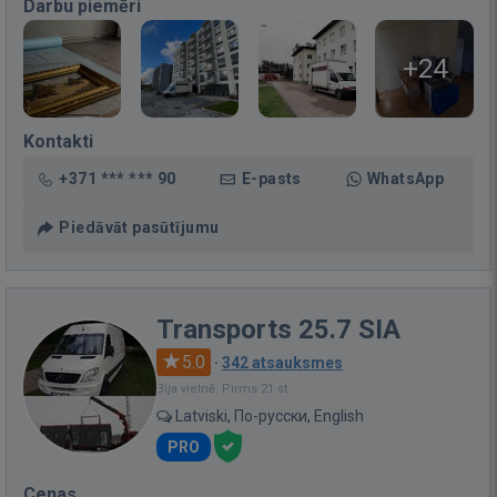
Darbu piemēri
+24
Kontakti
+371 *** *** 90
E-pasts
WhatsApp
Piedāvāt pasūtījumu
Transports 25.7 SIA
5.0
·
342 atsauksmes
Bija vietnē: Pirms 21 st.
Latviski, По-русски, English
PRO
Cenas