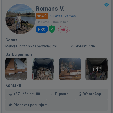
Romans V.
4.9
·
53 atsauksmes
Bija vietnē: Pirms 34 min.
PRO
Cenas
Mēbeļu un tehnikas pārvadājumi
25-45€/stunda
Darbu piemēri
+43
Kontakti
+371 *** *** 80
E-pasts
WhatsApp
Piedāvāt pasūtījumu