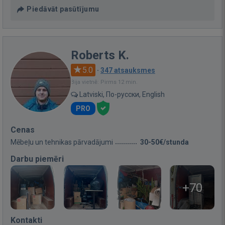
Piedāvāt pasūtījumu
Roberts K.
5.0
·
347 atsauksmes
Bija vietnē: Pirms 12 min.
Latviski, По-русски, English
PRO
Cenas
Mēbeļu un tehnikas pārvadājumi
30-50€/stunda
Darbu piemēri
+70
Kontakti