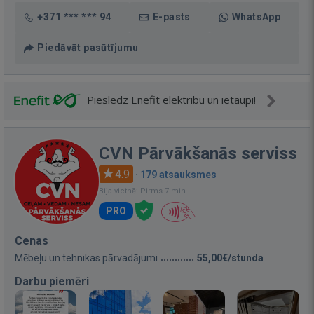
+371 *** *** 94
E-pasts
WhatsApp
Piedāvāt pasūtījumu
Pieslēdz Enefit elektrību un ietaupi!
CVN Pārvākšanās serviss
4.9
·
179 atsauksmes
Bija vietnē: Pirms 7 min.
PRO
Cenas
Mēbeļu un tehnikas pārvadājumi
55,00€/stunda
Darbu piemēri