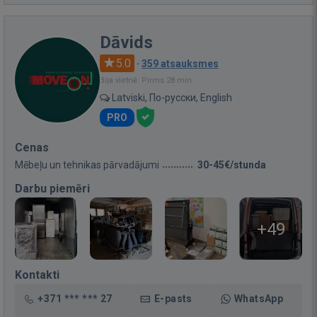
Dāvids
5.0
·
359 atsauksmes
Bija vietnē: Pirms 28 min.
Latviski, По-русски, English
PRO
Cenas
Mēbeļu un tehnikas pārvadājumi
30-45€/stunda
Darbu piemēri
+49
Kontakti
+371 *** *** 27
E-pasts
WhatsApp