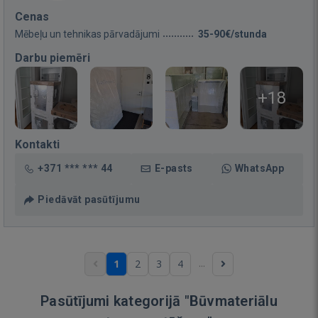
Cenas
Mēbeļu un tehnikas pārvadājumi
35-90€/stunda
Darbu piemēri
+18
Kontakti
+371 *** *** 44
E-pasts
WhatsApp
Piedāvāt pasūtījumu
...
1
2
3
4
Pasūtījumi kategorijā "Būvmateriālu