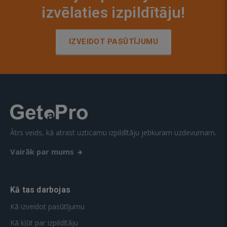
izvēlaties izpildītāju!
IZVEIDOT PASŪTĪJUMU
Ātrs veids, kā atrast uzticamu izpildītāju jebkuram uzdevumam.
Vairāk par mums
Kā tas darbojas
Kā izveidot pasūtījumu
Kā kļūt par izpildītāju