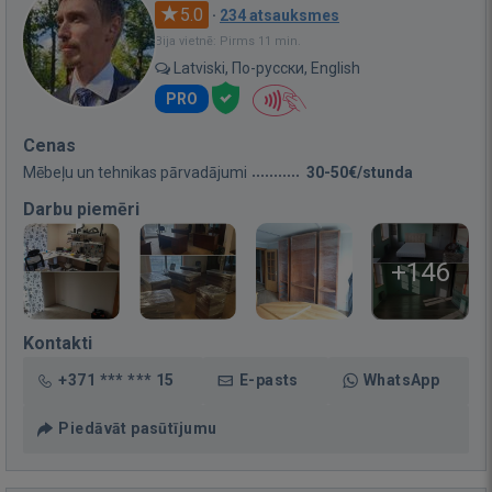
5.0
·
234 atsauksmes
Bija vietnē: Pirms 11 min.
Latviski, По-русски, English
PRO
Cenas
Mēbeļu un tehnikas pārvadājumi
30-50€/stunda
Darbu piemēri
+146
Kontakti
+371 *** *** 15
E-pasts
WhatsApp
Piedāvāt pasūtījumu