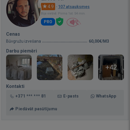
4.9
·
107 atsauksmes
Bija vietnē: Pirms 1st. 54 min.
PRO
Cenas
Būvgružu izvešana
60,00€/M3
Darbu piemēri
+42
Kontakti
+371 *** *** 81
E-pasts
WhatsApp
Piedāvāt pasūtījumu