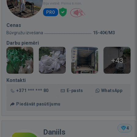
Bija vietnē: Pirms 6 min.
PRO
Cenas
Būvgružu izvešana
15-40€/M3
Darbu piemēri
+43
Kontakti
+371 *** *** 80
E-pasts
WhatsApp
Piedāvāt pasūtījumu
4
Daniils