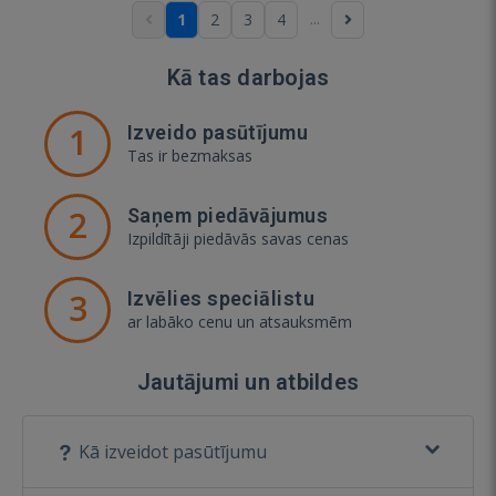
...
1
2
3
4
Kā tas darbojas
1
Izveido pasūtījumu
Tas ir bezmaksas
2
Saņem piedāvājumus
Izpildītāji piedāvās savas cenas
3
Izvēlies speciālistu
ar labāko cenu un atsauksmēm
Jautājumi un atbildes
Kā izveidot pasūtījumu