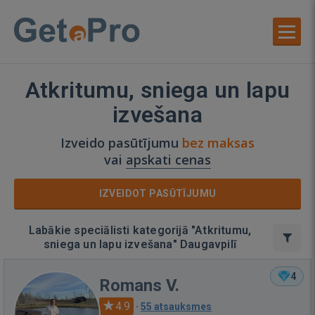
Atkritumu, sniega un lapu
izvešana
Izveido pasūtījumu
bez maksas
vai
apskati cenas
IZVEIDOT PASŪTĪJUMU
Labākie speciālisti kategorijā "Atkritumu,
sniega un lapu izvešana" Daugavpilī
4
Romans V.
4.9
·
55 atsauksmes