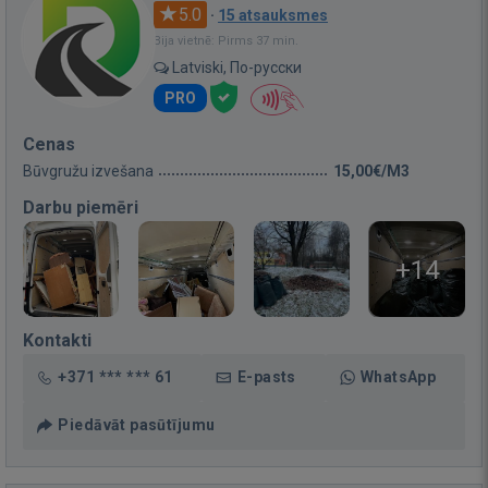
5.0
·
15 atsauksmes
Bija vietnē: Pirms 37 min.
Latviski, По-русски
PRO
Cenas
Būvgružu izvešana
15,00€/M3
Darbu piemēri
+14
Kontakti
+371 *** *** 61
E-pasts
WhatsApp
Piedāvāt pasūtījumu