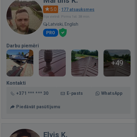
Martins K.
5.0
·
177 atsauksmes
Bija vietnē: Pirms 1st. 38 min.
Latviski, English
PRO
Darbu piemēri
+49
Kontakti
+371 *** *** 30
E-pasts
WhatsApp
Piedāvāt pasūtījumu
Elvis K.