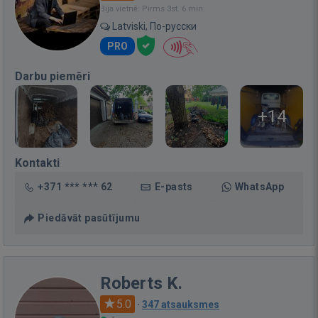
Bija vietnē: Pirms 3st. 6 min.
Latviski, По-русски
PRO
Darbu piemēri
+14
Kontakti
+371 *** *** 62
E-pasts
WhatsApp
Piedāvāt pasūtījumu
Roberts K.
5.0
·
347 atsauksmes