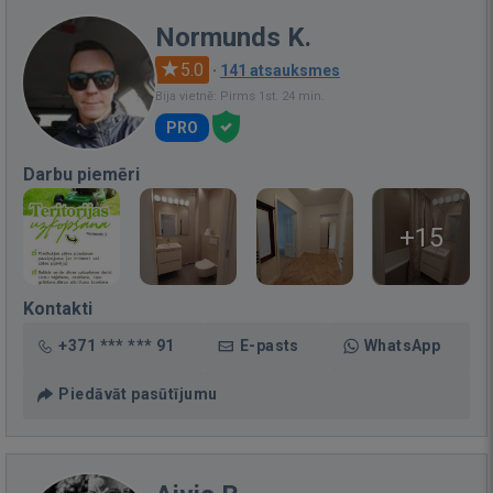
Normunds K.
5.0
·
141 atsauksmes
Bija vietnē: Pirms 1st. 24 min.
PRO
Darbu piemēri
+15
Kontakti
+371 *** *** 91
E-pasts
WhatsApp
Piedāvāt pasūtījumu