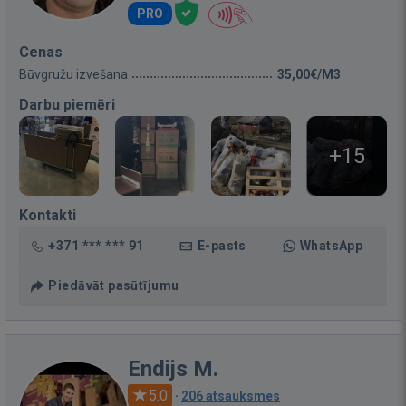
PRO
Cenas
Būvgružu izvešana
35,00€/M3
Darbu piemēri
+15
Kontakti
+371 *** *** 91
E-pasts
WhatsApp
Piedāvāt pasūtījumu
Endijs M.
5.0
·
206 atsauksmes