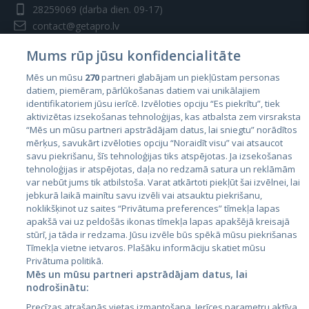
28259069
(darba dien. 09-17)
contact@getapro.lv
Mums rūp jūsu konfidencialitāte
Mēs un mūsu
270
partneri glabājam un piekļūstam personas
datiem, piemēram, pārlūkošanas datiem vai unikālajiem
identifikatoriem jūsu ierīcē. Izvēloties opciju “Es piekrītu”, tiek
Valstis
aktivizētas izsekošanas tehnoloģijas, kas atbalsta zem virsraksta
Igaunija
“Mēs un mūsu partneri apstrādājam datus, lai sniegtu” norādītos
mērķus, savukārt izvēloties opciju “Noraidīt visu” vai atsaucot
Latvija
savu piekrišanu, šīs tehnoloģijas tiks atspējotas. Ja izsekošanas
tehnoloģijas ir atspējotas, daļa no redzamā satura un reklāmām
Lietuva
var nebūt jums tik atbilstoša. Varat atkārtoti piekļūt šai izvēlnei, lai
jebkurā laikā mainītu savu izvēli vai atsauktu piekrišanu,
noklikšķinot uz saites “Privātuma preferences” tīmekļa lapas
apakšā vai uz peldošās ikonas tīmekļa lapas apakšējā kreisajā
stūrī, ja tāda ir redzama. Jūsu izvēle būs spēkā mūsu piekrišanas
Tīmekļa vietne ietvaros. Plašāku informāciju skatiet mūsu
Privātuma politikā.
Mēs un mūsu partneri apstrādājam datus, lai
nodrošinātu:
City24.lv
CVbankas.lt
Precīzas atrašanās vietas izmantošana. Ierīces parametru aktīva