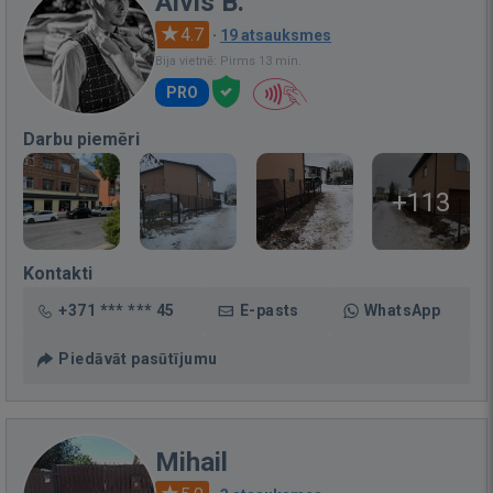
Aivis B.
4.7
·
19 atsauksmes
Bija vietnē: Pirms 13 min.
PRO
Darbu piemēri
+113
Kontakti
+371 *** *** 45
E-pasts
WhatsApp
Piedāvāt pasūtījumu
Mihail