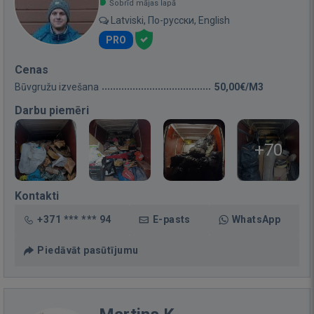
Šobrīd mājas lapā
Latviski, По-русски, English
PRO
Cenas
Būvgružu izvešana
50,00€/M3
Darbu piemēri
+70
Kontakti
+371 *** *** 94
E-pasts
WhatsApp
Piedāvāt pasūtījumu