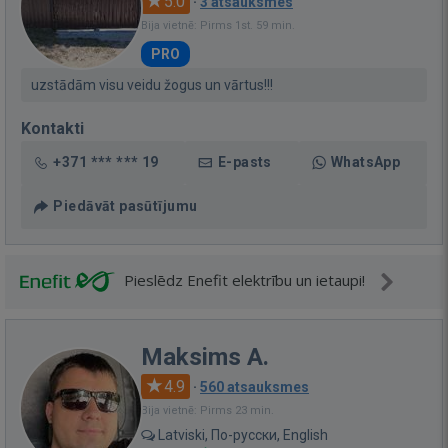
5.0
·
3 atsauksmes
Bija vietnē: Pirms 1st. 59 min.
PRO
uzstādām visu veidu žogus un vārtus!!!
Kontakti
+371 *** *** 19
E-pasts
WhatsApp
Piedāvāt pasūtījumu
Pieslēdz Enefit elektrību un ietaupi!
Maksims A.
4.9
·
560 atsauksmes
Bija vietnē: Pirms 23 min.
Latviski, По-русски, English