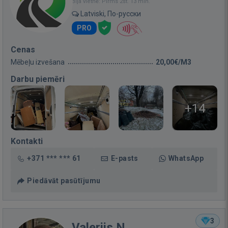
Bija vietnē: Pirms 2st. 13 min.
Latviski, По-русски
PRO
Cenas
Mēbeļu izvešana
20,00€/M3
Darbu piemēri
+14
Kontakti
+371 *** *** 61
E-pasts
WhatsApp
Piedāvāt pasūtījumu
3
Valerijs N.