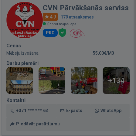
CVN Pārvākšanās serviss
4.9
·
179 atsauksmes
Šobrīd mājas lapā
PRO
Cenas
Mēbeļu izvešana
55,00€/M3
Darbu piemēri
+134
Kontakti
+371 *** *** 63
E-pasts
WhatsApp
Piedāvāt pasūtījumu