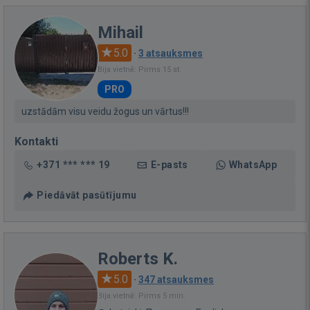
Mihail
5.0
·
3 atsauksmes
Bija vietnē: Pirms 15 st.
PRO
uzstādām visu veidu žogus un vārtus!!!
Kontakti
+371 *** *** 19
E-pasts
WhatsApp
Piedāvāt pasūtījumu
Roberts K.
5.0
·
347 atsauksmes
Bija vietnē: Pirms 5 min.