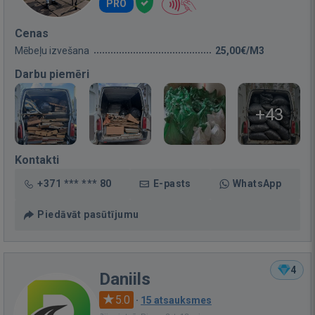
PRO
Cenas
Mēbeļu izvešana
25,00€/M3
Darbu piemēri
+43
Kontakti
+371 *** *** 80
E-pasts
WhatsApp
Piedāvāt pasūtījumu
4
Daniils
5.0
·
15 atsauksmes