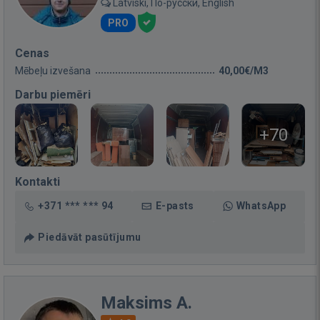
Latviski, По-русски, English
PRO
Cenas
Mēbeļu izvešana
40,00€/M3
Darbu piemēri
+70
Kontakti
+371 *** *** 94
E-pasts
WhatsApp
Piedāvāt pasūtījumu
Maksims A.