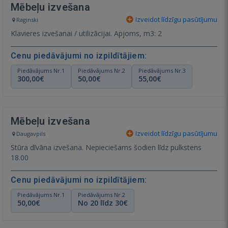
Mēbeļu izvešana
Izveidot līdzīgu pasūtījumu
Raginski
Klavieres izvešanai / utilizācijai. Apjoms, m3: 2
Cenu piedāvājumi no izpildītājiem:
Piedāvājums Nr.1
Piedāvājums Nr.2
Piedāvājums Nr.3
300,00€
50,00€
55,00€
Mēbeļu izvešana
Izveidot līdzīgu pasūtījumu
Daugavpils
Stūra dīvāna izvešana. Nepieciešams šodien līdz pulkstens
18.00
Cenu piedāvājumi no izpildītājiem:
Piedāvājums Nr.1
Piedāvājums Nr.2
50,00€
No 20 līdz 30€