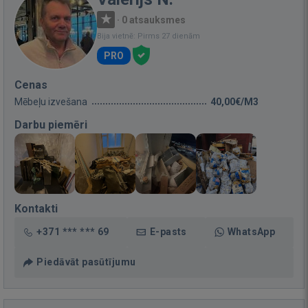
·
0 atsauksmes
Bija vietnē: Pirms 27 dienām
PRO
Cenas
Mēbeļu izvešana
40,00€/M3
Darbu piemēri
Kontakti
+371 *** *** 69
E-pasts
WhatsApp
Piedāvāt pasūtījumu