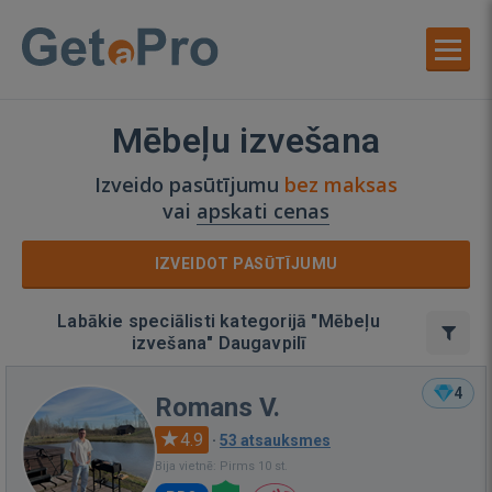
Mēbeļu izvešana
Izveido pasūtījumu
bez maksas
vai
apskati cenas
IZVEIDOT PASŪTĪJUMU
Labākie speciālisti kategorijā "Mēbeļu
izvešana" Daugavpilī
4
Romans V.
4.9
·
53 atsauksmes
Bija vietnē: Pirms 10 st.