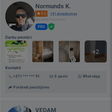
Normunds K.
5.0
·
141 atsauksmes
Bija vietnē: Pirms 14 st.
PRO
Darbu piemēri
+2
Kontakti
+371 *** *** 91
E-pasts
WhatsApp
Piedāvāt pasūtījumu
VEDAM