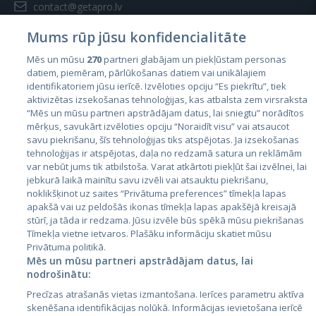
contact@getapro.lv
Mums rūp jūsu konfidencialitāte
Mēs un mūsu
270
partneri glabājam un piekļūstam personas
datiem, piemēram, pārlūkošanas datiem vai unikālajiem
identifikatoriem jūsu ierīcē. Izvēloties opciju “Es piekrītu”, tiek
Valstis
aktivizētas izsekošanas tehnoloģijas, kas atbalsta zem virsraksta
Igaunija
“Mēs un mūsu partneri apstrādājam datus, lai sniegtu” norādītos
mērķus, savukārt izvēloties opciju “Noraidīt visu” vai atsaucot
Latvija
savu piekrišanu, šīs tehnoloģijas tiks atspējotas. Ja izsekošanas
tehnoloģijas ir atspējotas, daļa no redzamā satura un reklāmām
Lietuva
var nebūt jums tik atbilstoša. Varat atkārtoti piekļūt šai izvēlnei, lai
jebkurā laikā mainītu savu izvēli vai atsauktu piekrišanu,
noklikšķinot uz saites “Privātuma preferences” tīmekļa lapas
apakšā vai uz peldošās ikonas tīmekļa lapas apakšējā kreisajā
stūrī, ja tāda ir redzama. Jūsu izvēle būs spēkā mūsu piekrišanas
Tīmekļa vietne ietvaros. Plašāku informāciju skatiet mūsu
Privātuma politikā.
Mēs un mūsu partneri apstrādājam datus, lai
nodrošinātu:
City24.lv
CVbankas.lt
Precīzas atrašanās vietas izmantošana. Ierīces parametru aktīva
City24.ee
Kainos.lt
skenēšana identifikācijas nolūkā. Informācijas ievietošana ierīcē