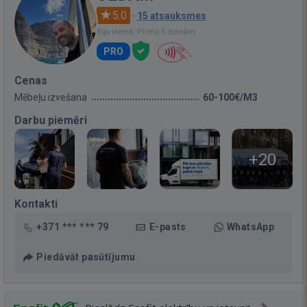
5.0
·
15 atsauksmes
Bija vietnē: Pirms 5 dienām
PRO
Cenas
Mēbeļu izvešana
60-100€/M3
Darbu piemēri
+20
Kontakti
+371 *** *** 79
E-pasts
WhatsApp
Piedāvāt pasūtījumu