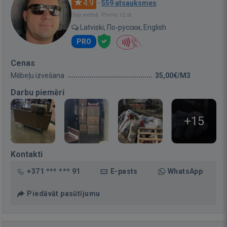
4.9
·
559 atsauksmes
Bija vietnē: Pirms 12 st.
Latviski, По-русски, English
PRO
Cenas
Mēbeļu izvešana
35,00€/M3
Darbu piemēri
+15
Kontakti
+371 *** *** 91
E-pasts
WhatsApp
Piedāvāt pasūtījumu