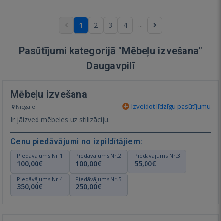
...
1
2
3
4
Pasūtījumi kategorijā "Mēbeļu izvešana"
Daugavpilī
Mēbeļu izvešana
Izveidot līdzīgu pasūtījumu
Nīcgale
Ir jāizved mēbeles uz stilizāciju.
Cenu piedāvājumi no izpildītājiem:
Piedāvājums Nr.1
Piedāvājums Nr.2
Piedāvājums Nr.3
100,00€
100,00€
55,00€
Piedāvājums Nr.4
Piedāvājums Nr.5
350,00€
250,00€