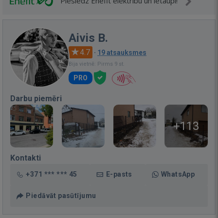
Pieslēdz Enefit elektrību un ietaupi!
Aivis B.
4.7
·
19 atsauksmes
Bija vietnē: Pirms 9 st.
PRO
Darbu piemēri
+113
Kontakti
+371 *** *** 45
E-pasts
WhatsApp
Piedāvāt pasūtījumu