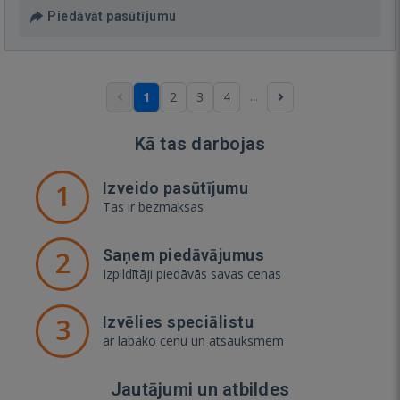
Piedāvāt pasūtījumu
...
1
2
3
4
Kā tas darbojas
1
Izveido pasūtījumu
Tas ir bezmaksas
2
Saņem piedāvājumus
Izpildītāji piedāvās savas cenas
3
Izvēlies speciālistu
ar labāko cenu un atsauksmēm
Jautājumi un atbildes