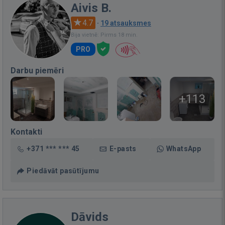
Aivis B.
4.7
·
19 atsauksmes
Bija vietnē: Pirms 18 min.
PRO
Darbu piemēri
+113
Kontakti
+371 *** *** 45
E-pasts
WhatsApp
Piedāvāt pasūtījumu
Dāvids