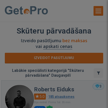
Skūteru pārvadāšana
Izveido pasūtījumu
bez maksas
vai
apskati cenas
IZVEIDOT PASŪTĪJUMU
Labākie speciālisti kategorijā "Skūteru
pārvadāšana" Daugavpilī
3
Roberts Eiduks
5.0
·
185 atsauksmes
Bija vietnē: Pirms 1st. 35 min.