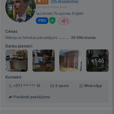
5.0
·
235 atsauksmes
Bija vietnē: Pirms 8 min.
Latviski, По-русски, English
PRO
Cenas
Mēbeļu un tehnikas pārvadājumi
30-50€/stunda
Darbu piemēri
+146
Kontakti
+371 *** *** 15
E-pasts
WhatsApp
Piedāvāt pasūtījumu