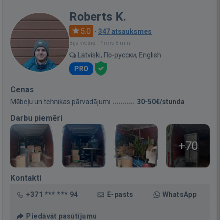
Roberts K.
5.0
·
347 atsauksmes
Bija vietnē: Pirms 8 min.
Latviski, По-русски, English
PRO
Cenas
Mēbeļu un tehnikas pārvadājumi
30-50€/stunda
Darbu piemēri
+70
Kontakti
+371 *** *** 94
E-pasts
WhatsApp
Piedāvāt pasūtījumu