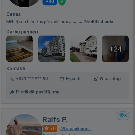
PRO
Cenas
Mēbeļu un tehnikas pārvadājumi
25-40€/stunda
Darbu piemēri
+24
Kontakti
+371 *** *** 90
E-pasts
WhatsApp
Piedāvāt pasūtījumu
3
Ralfs P.
5.0
·
49 atsauksmes