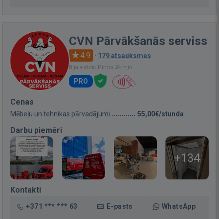
CVN Pārvākšanās serviss
4.9
·
179 atsauksmes
Bija vietnē: Pirms 24 min.
PRO
Cenas
Mēbeļu un tehnikas pārvadājumi
55,00€/stunda
Darbu piemēri
+134
Kontakti
+371 *** *** 63
E-pasts
WhatsApp