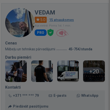
VEDAM
5.0
·
15 atsauksmes
Bija vietnē: Pirms 1st. 1 min.
PRO
Cenas
Mēbeļu un tehnikas pārvadājumi
45-75€/stunda
Darbu piemēri
+20
Kontakti
+371 *** *** 79
E-pasts
WhatsApp
Piedāvāt pasūtījumu