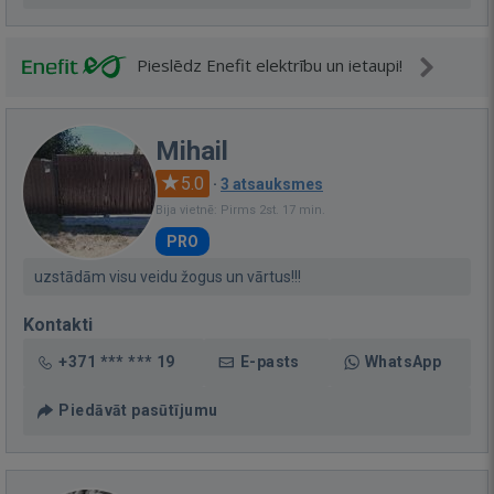
Pieslēdz Enefit elektrību un ietaupi!
Mihail
5.0
·
3 atsauksmes
Bija vietnē: Pirms 2st. 17 min.
PRO
uzstādām visu veidu žogus un vārtus!!!
Kontakti
+371 *** *** 19
E-pasts
WhatsApp
Piedāvāt pasūtījumu