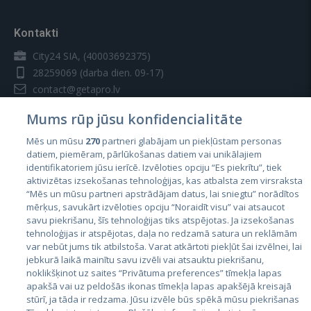
Kontakti
City24 SIA, (40003692375)
28259069
(darba dien. 09-17)
contact@getapro.lv
Mums rūp jūsu konfidencialitāte
Mēs un mūsu
270
partneri glabājam un piekļūstam personas
datiem, piemēram, pārlūkošanas datiem vai unikālajiem
identifikatoriem jūsu ierīcē. Izvēloties opciju “Es piekrītu”, tiek
Valstis
aktivizētas izsekošanas tehnoloģijas, kas atbalsta zem virsraksta
Igaunija
“Mēs un mūsu partneri apstrādājam datus, lai sniegtu” norādītos
mērķus, savukārt izvēloties opciju “Noraidīt visu” vai atsaucot
Latvija
savu piekrišanu, šīs tehnoloģijas tiks atspējotas. Ja izsekošanas
tehnoloģijas ir atspējotas, daļa no redzamā satura un reklāmām
Lietuva
var nebūt jums tik atbilstoša. Varat atkārtoti piekļūt šai izvēlnei, lai
jebkurā laikā mainītu savu izvēli vai atsauktu piekrišanu,
noklikšķinot uz saites “Privātuma preferences” tīmekļa lapas
apakšā vai uz peldošās ikonas tīmekļa lapas apakšējā kreisajā
stūrī, ja tāda ir redzama. Jūsu izvēle būs spēkā mūsu piekrišanas