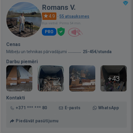
Romans V.
4.9
·
55 atsauksmes
Bija vietnē: Pirms 54 min.
PRO
Cenas
Mēbeļu un tehnikas pārvadājumi
25-45€/stunda
Darbu piemēri
+43
Kontakti
+371 *** *** 80
E-pasts
WhatsApp
Piedāvāt pasūtījumu