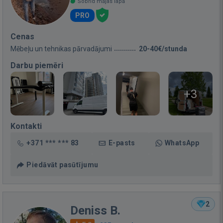
Šobrīd mājas lapā
PRO
Cenas
Mēbeļu un tehnikas pārvadājumi
20-40€/stunda
Darbu piemēri
+3
Kontakti
+371 *** *** 83
E-pasts
WhatsApp
Piedāvāt pasūtījumu
2
Deniss B.