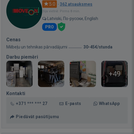
5.0
·
362 atsauksmes
Bija vietnē: Pirms 8 min.
Latviski, По-русски, English
PRO
Cenas
Mēbeļu un tehnikas pārvadājumi
30-45€/stunda
Darbu piemēri
+49
Kontakti
+371 *** *** 27
E-pasts
WhatsApp
Piedāvāt pasūtījumu