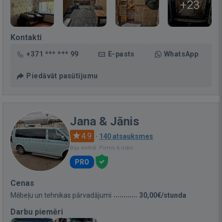
+23
Kontakti
+371 *** *** 99
E-pasts
WhatsApp
Piedāvāt pasūtījumu
Jana & Jānis
4.9
·
140 atsauksmes
Bija vietnē: Pirms 6 mēn.
PRO
Cenas
Mēbeļu un tehnikas pārvadājumi
30,00€/stunda
Darbu piemēri