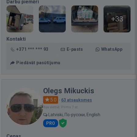
Darbu piemēri
+33
Kontakti
+371 *** *** 93
E-pasts
WhatsApp
Piedāvāt pasūtījumu
Olegs Mikuckis
5.0
·
63 atsauksmes
Bija vietnē: Pirms 7 st.
Latviski, По-русски, English
PRO
Cenas