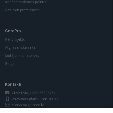
Konfidencialitātes politika
Pārvaldīt preferences
GetaPro
Par projektu
Atgriezeniskā saite
Jautājumi un atbildes
Blogs
Kontakti
City24 SIA, (40003692375)
28259069
(darba dien. 09-17)
contact@getapro.lv