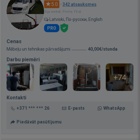
5.0
·
342 atsauksmes
Bija vietnē: Pirms 19 st.
Latviski, По-русски, English
PRO
Cenas
Mēbeļu un tehnikas pārvadājumi
40,00€/stunda
Darbu piemēri
+74
Kontakti
+371 *** *** 26
E-pasts
WhatsApp
Piedāvāt pasūtījumu