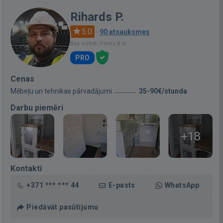
Rihards P.
5.0
·
90 atsauksmes
Bija vietnē: Pirms 8 st.
PRO
Cenas
Mēbeļu un tehnikas pārvadājumi
35-90€/stunda
Darbu piemēri
+18
Kontakti
+371 *** *** 44
E-pasts
WhatsApp
Piedāvāt pasūtījumu