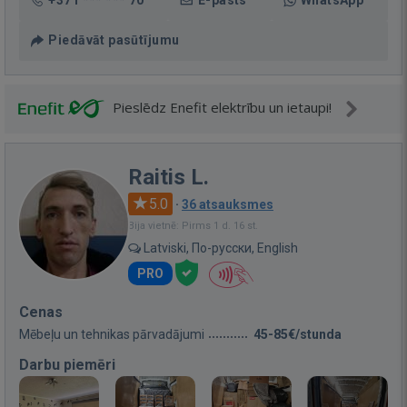
+371 *** *** 70
E-pasts
WhatsApp
Piedāvāt pasūtījumu
Pieslēdz Enefit elektrību un ietaupi!
Raitis L.
5.0
·
36 atsauksmes
Bija vietnē: Pirms 1 d. 16 st.
Latviski, По-русски, English
PRO
Cenas
Mēbeļu un tehnikas pārvadājumi
45-85€/stunda
Darbu piemēri