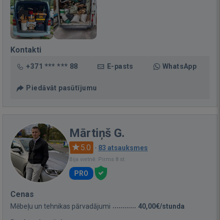
Kontakti
+371 *** *** 88
E-pasts
WhatsApp
Piedāvāt pasūtījumu
Mārtiņš G.
5.0
·
83 atsauksmes
Bija vietnē: Pirms 8 st.
PRO
Cenas
Mēbeļu un tehnikas pārvadājumi
40,00€/stunda