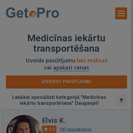
Medicīnas iekārtu
transportēšana
Izveido pasūtījumu
bez maksas
vai
apskati cenas
IZVEIDOT PASŪTĪJUMU
Labākie speciālisti kategorijā "Medicīnas
iekārtu transportēšana" Daugavpilī
Elvis K.
4.9
·
107 atsauksmes