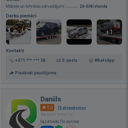
Mēbeļu un tehnikas pārvadājumi
20-50€/stunda
Darbu piemēri
+1
Kontakti
+371 *** *** 38
E-pasts
WhatsApp
Piedāvāt pasūtījumu
Daniils
5.0
·
15 atsauksmes
Bija vietnē: Pirms 9 st.
Latviski, По-русски