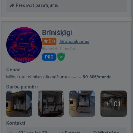
Piedāvāt pasūtījumu
Brīnišķīgi
5.0
·
65 atsauksmes
Bija vietnē: Pirms 7 st.
PRO
Cenas
Mēbeļu un tehnikas pārvadājumi
50-60€/stunda
Darbu piemēri
+101
Kontakti