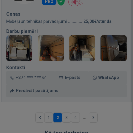
PRO
Cenas
Mēbeļu un tehnikas pārvadājumi
25,00€/stunda
Darbu piemēri
+14
Kontakti
+371 *** *** 61
E-pasts
WhatsApp
Piedāvāt pasūtījumu
...
1
2
3
4
Kā tas darbojas