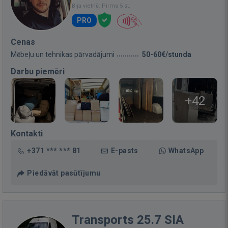
Bija vietnē: Pirms 5 st.
PRO
Cenas
Mēbeļu un tehnikas pārvadājumi
50-60€/stunda
Darbu piemēri
+42
Kontakti
+371 *** *** 81
E-pasts
WhatsApp
Piedāvāt pasūtījumu
Transports 25.7 SIA