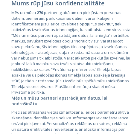
Mums rūp jūsu konfidencialitāte
Mēs un mūsu
270
partneri glabājam un piekļūstam personas
datiem, piemēram, pārlūkošanas datiem vai unikālajiem
identifikatoriem jūsu ierīcē. Izvēloties opciju “Es piekrītu”, tiek
Valstis
aktivizētas izsekošanas tehnoloģijas, kas atbalsta zem virsraksta
Igaunija
“Mēs un mūsu partneri apstrādājam datus, lai sniegtu” norādītos
mērķus, savukārt izvēloties opciju “Noraidīt visu” vai atsaucot
Latvija
savu piekrišanu, šīs tehnoloģijas tiks atspējotas. Ja izsekošanas
tehnoloģijas ir atspējotas, daļa no redzamā satura un reklāmām
Lietuva
var nebūt jums tik atbilstoša. Varat atkārtoti piekļūt šai izvēlnei, lai
jebkurā laikā mainītu savu izvēli vai atsauktu piekrišanu,
noklikšķinot uz saites “Privātuma preferences” tīmekļa lapas
apakšā vai uz peldošās ikonas tīmekļa lapas apakšējā kreisajā
stūrī, ja tāda ir redzama. Jūsu izvēle būs spēkā mūsu piekrišanas
Tīmekļa vietne ietvaros. Plašāku informāciju skatiet mūsu
Privātuma politikā.
Mēs un mūsu partneri apstrādājam datus, lai
nodrošinātu:
City24.lv
CVbankas.lt
Precīzas atrašanās vietas izmantošana. Ierīces parametru aktīva
City24.ee
Kainos.lt
skenēšana identifikācijas nolūkā. Informācijas ievietošana ierīcē
un/vai piekļuve tai. Personalizētas reklāmas un saturs, reklāmu
GetaPro.lv
Paslaugos.lt
un satura efektivitātes novērtēšana, analītiskā informācija par
GetaPro.ee
auto24.ee