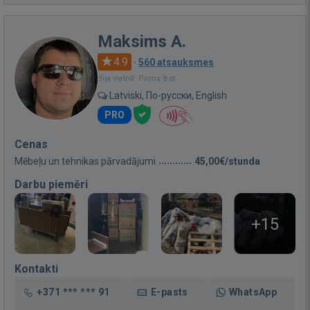
Maksims A.
4.9
·
560 atsauksmes
Bija vietnē: Pirms 8 st.
Latviski, По-русски, English
PRO
Cenas
Mēbeļu un tehnikas pārvadājumi
45,00€/stunda
Darbu piemēri
+15
Kontakti
+371 *** *** 91
E-pasts
WhatsApp