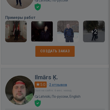
Latviski, По-русски
Примеры работ
+2
СОЗДАТЬ ЗАКАЗ
Ilmārs Ķ.
5.0
·
2 отзывов
Был на сайте: 6 мес. назад
Latviski, По-русски, English