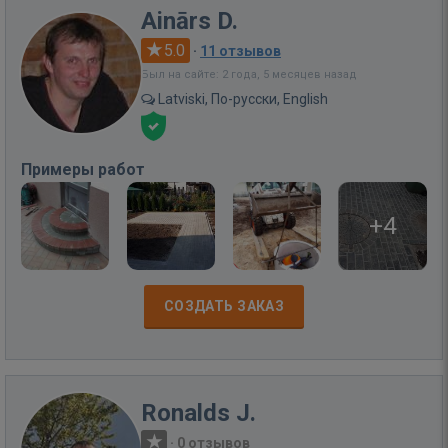
Ainārs D.
5.0
·
11 отзывов
Был на сайте: 2 года, 5 месяцев назад
Latviski, По-русски, English
Примеры работ
+4
СОЗДАТЬ ЗАКАЗ
Ronalds J.
·
0 отзывов