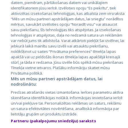
datiem, piemēram, pārlūkošanas datiem vai unikālajiem
identifikatoriem jūsu ierīcē. Izvēloties opciju “Es piekrītu”, tiek
Страны
aktivizētas izsekošanas tehnoloģijas, kas atbalsta zem virsraksta
Эстония
“Mēs un mūsu partneri apstrādājam datus, lai sniegtu” norādītos
mērķus, savukārt izvēloties opciju “Noraidīt visu” vai atsaucot
Латвия
savu piekrišanu, šīs tehnoloģijas tiks atspējotas. Ja izsekošanas
tehnoloģijas ir atspējotas, daļa no redzamā satura un reklāmām
Литва
var nebūt jums tik atbilstoša. Varat atkārtoti piekļūt šai izvēlnei, lai
jebkurā laikā mainītu savu izvēli vai atsauktu piekrišanu,
noklikšķinot uz saites “Privātuma preferences” tīmekļa lapas
apakšā vai uz peldošās ikonas tīmekļa lapas apakšējā kreisajā
stūrī, ja tāda ir redzama. Jūsu izvēle būs spēkā mūsu piekrišanas
Tīmekļa vietne ietvaros. Plašāku informāciju skatiet mūsu
Privātuma politikā.
Mēs un mūsu partneri apstrādājam datus, lai
nodrošinātu:
City24.lv
CVbankas.lt
Precīzas atrašanās vietas izmantošana. Ierīces parametru aktīva
City24.ee
Kainos.lt
skenēšana identifikācijas nolūkā. Informācijas ievietošana ierīcē
un/vai piekļuve tai. Personalizētas reklāmas un saturs, reklāmu
GetaPro.lv
Paslaugos.lt
un satura efektivitātes novērtēšana, analītiskā informācija par
GetaPro.ee
auto24.ee
lietotāju grupām un produktu izstrāde.
Skelbiu.lt
KV.ee
Partneru (pakalpojumu sniedzēju) saraksts
Autoplius.lt
Osta.ee