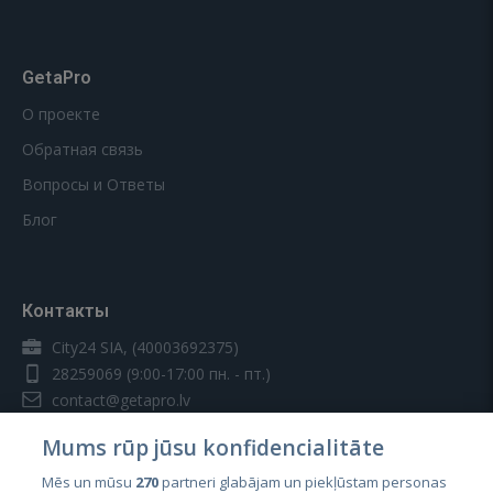
GetaPro
О проекте
Обратная связь
Вопросы и Ответы
Блог
Контакты
City24 SIA, (40003692375)
28259069
(9:00-17:00 пн. - пт.)
contact@getapro.lv
Mums rūp jūsu konfidencialitāte
Mēs un mūsu
270
partneri glabājam un piekļūstam personas