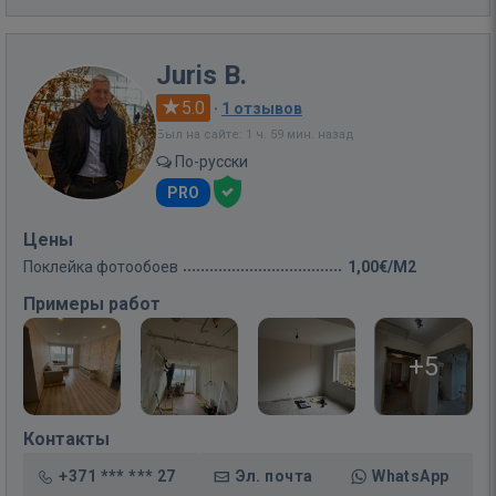
Juris B.
5.0
·
1 отзывов
Был на сайте: 1 ч. 59 мин. назад
По-русски
PRO
Цены
Поклейка фотообоев
1,00€/M2
Примеры работ
+5
Контакты
+371 *** *** 27
Эл. почта
WhatsApp