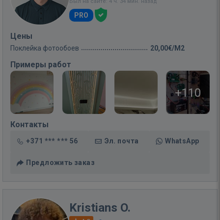
Был на сайте: 4 ч. 34 мин. назад
PRO
Цены
Поклейка фотообоев
20,00€/M2
Примеры работ
+110
Контакты
+371 *** *** 56
Эл. почта
WhatsApp
Предложить заказ
Kristians O.