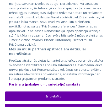
mērķus, savukārt izvēloties opciju “Noraidīt visu” vai atsaucot
Латвия
savu piekrišanu, šīs tehnoloģijas tiks atspējotas. Ja izsekošanas
tehnoloģijas ir atspējotas, daļa no redzamā satura un reklāmām
Литва
var nebūt jums tik atbilstoša. Varat atkārtoti piekļūt šai izvēlnei, lai
jebkurā laikā mainītu savu izvēli vai atsauktu piekrišanu,
noklikšķinot uz saites “Privātuma preferences” tīmekļa lapas
apakšā vai uz peldošās ikonas tīmekļa lapas apakšējā kreisajā
stūrī, ja tāda ir redzama. Jūsu izvēle būs spēkā mūsu piekrišanas
Tīmekļa vietne ietvaros. Plašāku informāciju skatiet mūsu
Privātuma politikā.
Mēs un mūsu partneri apstrādājam datus, lai
nodrošinātu:
City24.lv
CVbankas.lt
Precīzas atrašanās vietas izmantošana. Ierīces parametru aktīva
City24.ee
Kainos.lt
skenēšana identifikācijas nolūkā. Informācijas ievietošana ierīcē
un/vai piekļuve tai. Personalizētas reklāmas un saturs, reklāmu
GetaPro.lv
Paslaugos.lt
un satura efektivitātes novērtēšana, analītiskā informācija par
GetaPro.ee
auto24.ee
lietotāju grupām un produktu izstrāde.
Skelbiu.lt
KV.ee
Partneru (pakalpojumu sniedzēju) saraksts
Autoplius.lt
Osta.ee
Aruodas.lt
KuldneBörs.ee
Es piekrītu