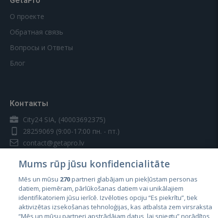
GetaPro
О проекте
Обратная связь
Вопросы и Ответы
Блог
Контакты
City24 SIA, (40003692375)
28259069
(9:00-17:00 пн. - пт.)
contact@getapro.lv
Mums rūp jūsu konfidencialitāte
Mēs un mūsu
270
partneri glabājam un piekļūstam personas
datiem, piemēram, pārlūkošanas datiem vai unikālajiem
identifikatoriem jūsu ierīcē. Izvēloties opciju “Es piekrītu”, tiek
Страны
aktivizētas izsekošanas tehnoloģijas, kas atbalsta zem virsraksta
Эстония
“Mēs un mūsu partneri apstrādājam datus, lai sniegtu” norādītos