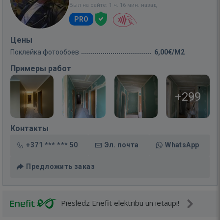
Был на сайте: 1 ч. 16 мин. назад
PRO
Цены
Поклейка фотообоев
6,00€/M2
Примеры работ
+299
Контакты
+371 *** *** 50
Эл. почта
WhatsApp
Предложить заказ
Pieslēdz Enefit elektrību un ietaupi!