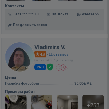
Контакты
+371 *** *** 10
Эл. почта
WhatsApp
Предложить заказ
Vladimirs V.
4.8
·
22 отзывов
Был на сайте: 1 д. 3 ч. назад
PRO
Цены
Поклейка фотообоев
30,00€/M2
Примеры работ
+258