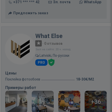
+371 *** *** 42
Эл. почта
WhatsApp
Предложить заказ
What Else
·
0 отзывов
Был на сайте: 20 ч. назад
Latviski, По-русски
PRO
Цены
Поклейка фотообоев
18-30€/M2
Примеры работ
+36