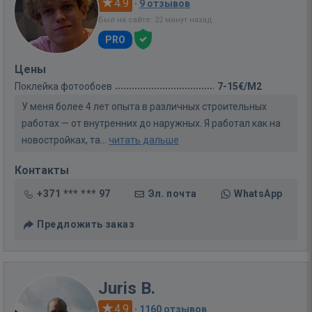
4.9
·
9 отзывов
Был на сайте: 22 минут назад
PRO
Цены
Поклейка фотообоев
7-15€/M2
У меня более 4 лет опыта в различных строительных
работах — от внутренних до наружных. Я работал как на
новостройках, та...
читать дальше
Контакты
+371 *** *** 97
Эл. почта
WhatsApp
Предложить заказ
Juris B.
4.9
·
1160 отзывов