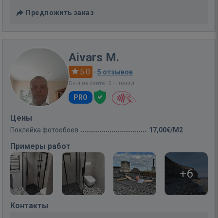
Предложить заказ
Aivars M.
5.0
·
5 отзывов
Был на сайте: 5 ч. назад
PRO
Цены
Поклейка фотообоев
17,00€/M2
Примеры работ
+6
Контакты