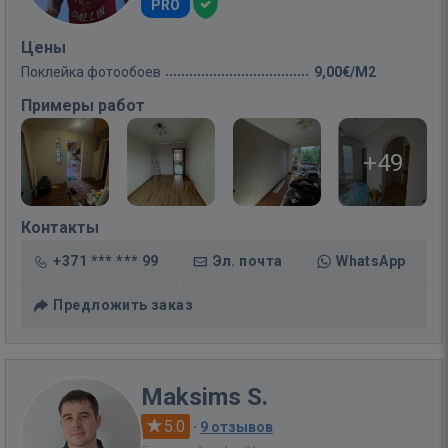
PRO
Цены
Поклейка фотообоев
9,00€/M2
Примеры работ
+49
Контакты
+371 *** *** 99
Эл. почта
WhatsApp
Предложить заказ
Maksims S.
5.0
·
9 отзывов