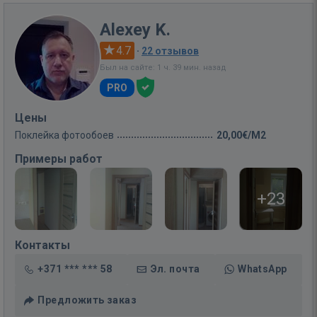
Alexey K.
4.7
·
22 отзывов
Был на сайте: 1 ч. 39 мин. назад
PRO
Цены
Поклейка фотообоев
20,00€/M2
Примеры работ
+23
Контакты
+371 *** *** 58
Эл. почта
WhatsApp
Предложить заказ