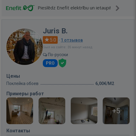
Pieslēdz Enefit elektrību un ietaupi!
Juris B.
5.0
·
1 отзывов
Был на сайте: 35 минут назад
По-русски
PRO
Цены
Поклейка обоев
6,00€/M2
Примеры работ
+5
Контакты