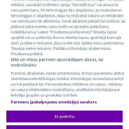
mērķus, savukārt izvēloties opciju “Noraidīt visu” vai atsaucot
Латвия
savu piekrišanu, šīs tehnoloģijas tiks atspējotas. Ja izsekošanas
tehnoloģijas ir atspējotas, daļa no redzamā satura un reklāmām
Литва
var nebūt jums tik atbilstoša. Varat atkārtoti piekļūt šai izvēlnei, lai
jebkurā laikā mainītu savu izvēli vai atsauktu piekrišanu,
noklikšķinot uz saites “Privātuma preferences” tīmekļa lapas
apakšā vai uz peldošās ikonas tīmekļa lapas apakšējā kreisajā
stūrī, ja tāda ir redzama. Jūsu izvēle būs spēkā mūsu piekrišanas
Tīmekļa vietne ietvaros. Plašāku informāciju skatiet mūsu
Privātuma politikā.
Mēs un mūsu partneri apstrādājam datus, lai
nodrošinātu:
City24.lv
CVbankas.lt
Precīzas atrašanās vietas izmantošana. Ierīces parametru aktīva
City24.ee
Kainos.lt
skenēšana identifikācijas nolūkā. Informācijas ievietošana ierīcē
un/vai piekļuve tai. Personalizētas reklāmas un saturs, reklāmu
GetaPro.lv
Paslaugos.lt
un satura efektivitātes novērtēšana, analītiskā informācija par
GetaPro.ee
auto24.ee
lietotāju grupām un produktu izstrāde.
Skelbiu.lt
KV.ee
Partneru (pakalpojumu sniedzēju) saraksts
Autoplius.lt
Osta.ee
Aruodas.lt
KuldneBörs.ee
Es piekrītu