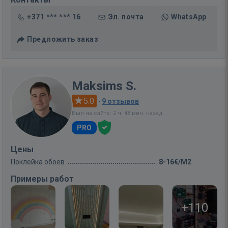
+371 *** *** 16
Эл. почта
WhatsApp
Предложить заказ
Maksims S.
5.0
·
9 отзывов
Был на сайте: 2 ч. 48 мин. назад
PRO
Цены
Поклейка обоев
8-16€/M2
Примеры работ
+110