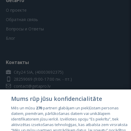
GetaPro
О проекте
Обратная связь
Вопросы и Ответы
Блог
Контакты
City24 SIA, (40003692375)
28259069
(9:00-17:00 пн. - пт.)
contact@getapro.lv
Mums rūp jūsu konfidencialitāte
Mēs un mūsu
270
partneri glabājam un piekļūstam personas
datiem, piemēram, pārlūkošanas datiem vai unikālajiem
identifikatoriem jūsu ierīcē. Izvēloties opciju “Es piekrītu”, tiek
Страны
aktivizētas izsekošanas tehnoloģijas, kas atbalsta zem virsraksta
Эстония
“Mēs un mūsu partneri apstrādājam datus, lai sniegtu” norādītos