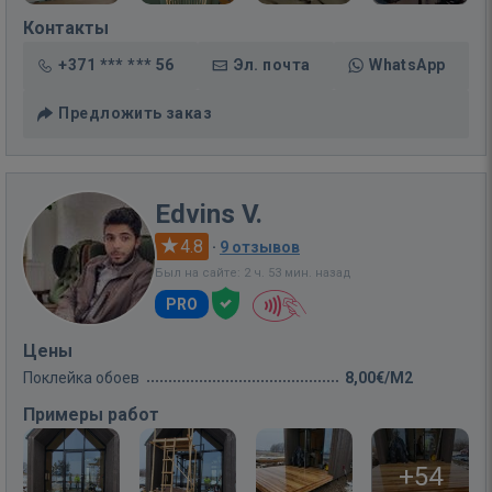
Контакты
+371 *** *** 56
Эл. почта
WhatsApp
Предложить заказ
Edvins V.
4.8
·
9 отзывов
Был на сайте: 2 ч. 53 мин. назад
PRO
Цены
Поклейка обоев
8,00€/M2
Примеры работ
+54