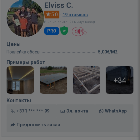
Elviss C.
5.0
·
19 отзывов
Был на сайте: 21 минут назад
PRO
Цены
Поклейка обоев
5,00€/M2
Примеры работ
+34
Контакты
+371 *** *** 99
Эл. почта
WhatsApp
Предложить заказ