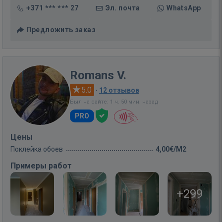
+371 *** *** 27
Эл. почта
WhatsApp
Предложить заказ
Romans V.
5.0
·
12 отзывов
Был на сайте: 1 ч. 50 мин. назад
PRO
Цены
Поклейка обоев
4,00€/M2
Примеры работ
+299