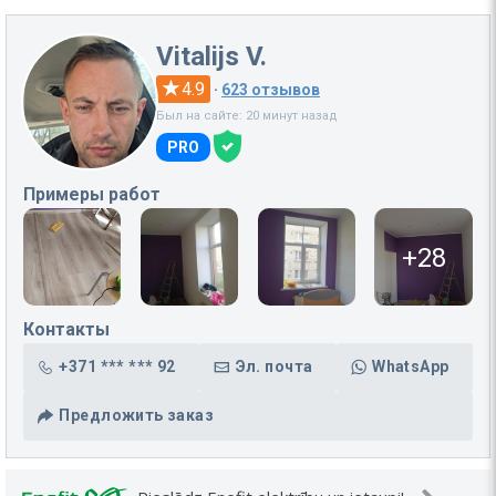
Vitalijs V.
4.9
·
623 отзывов
Был на сайте: 20 минут назад
PRO
Примеры работ
+28
Контакты
+371 *** *** 92
Эл. почта
WhatsApp
Предложить заказ