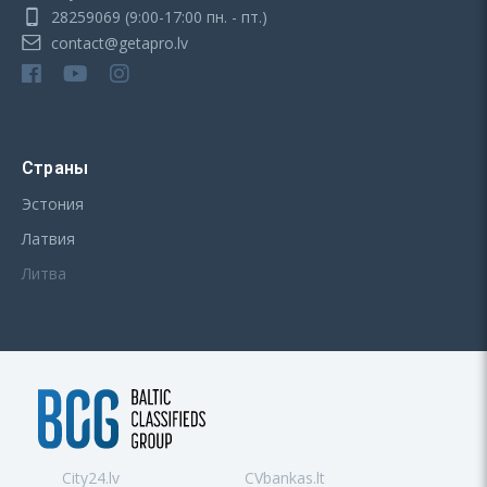
28259069
(9:00-17:00 пн. - пт.)
contact@getapro.lv
Страны
Эстония
Латвия
Литва
City24.lv
CVbankas.lt