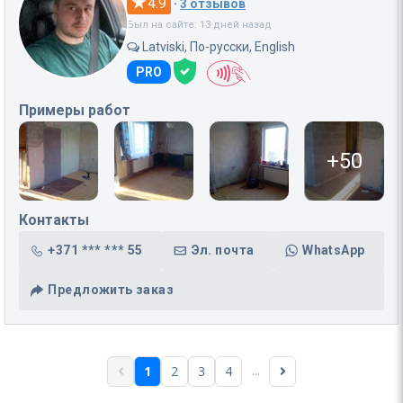
4.9
·
3 отзывов
Был на сайте: 13 дней назад
Latviski, По-русски, English
PRO
Примеры работ
+50
Контакты
+371 *** *** 55
Эл. почта
WhatsApp
Предложить заказ
...
1
2
3
4