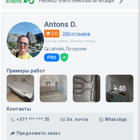
Pieslēdz Enefit elektrību un ietaupi!
Antons D.
5.0
·
260 отзывов
Был на сайте: 24 минут назад
Latviski, По-русски
PRO
Примеры работ
+48
Контакты
+371 *** *** 35
Эл. почта
WhatsApp
Предложить заказ