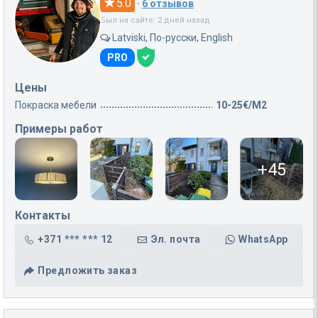
5.0
·
6 отзывов
Был на сайте: 2 дней назад
Latviski, По-русски, English
PRO
Цены
Покраска мебели
10-25€/M2
Примеры работ
+45
Контакты
+371 *** *** 12
Эл. почта
WhatsApp
Предложить заказ