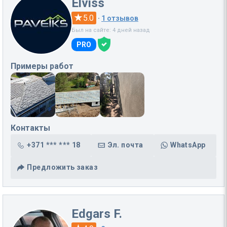
Elviss
5.0
·
1 отзывов
Был на сайте: 4 дней назад
PRO
Примеры работ
Контакты
+371 *** *** 18
Эл. почта
WhatsApp
Предложить заказ
Edgars F.