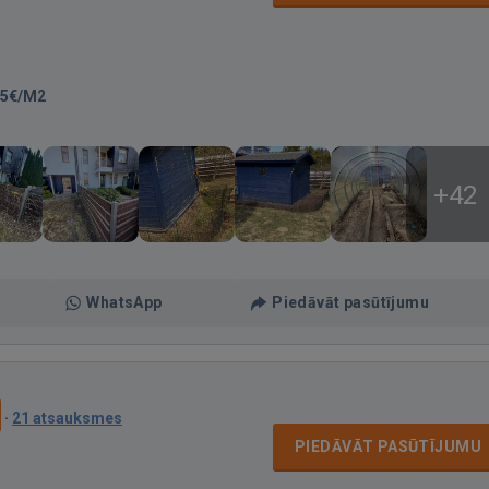
25€/M2
+42
WhatsApp
Piedāvāt pasūtījumu
·
21 atsauksmes
PIEDĀVĀT PASŪTĪJUMU