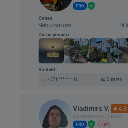
PRO
Cenas
Mēbeļu krāsošana
10-
Darbu piemēri
Kontakti
+371 *** *** 12
E-pasts
Vladimirs V.
4.8
Bija vietnē: Pirms 3 dienām
PRO