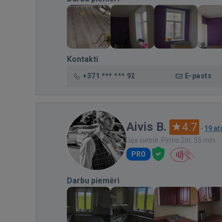
Kontakti
+371 *** *** 92
E-pasts
Aivis B.
4.7
·
19 a
Bija vietnē: Pirms 2st. 55 min.
PRO
Darbu piemēri