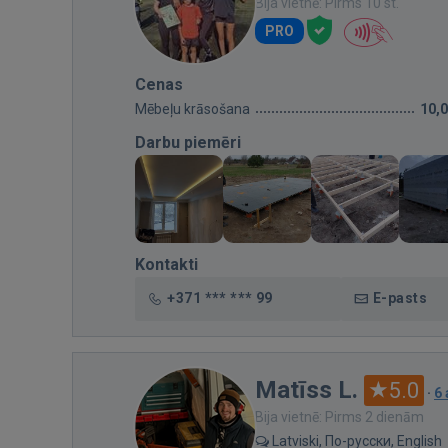
Bija vietnē: Pirms 10 st.
PRO
Cenas
Mēbeļu krāsošana
10,
Darbu piemēri
Kontakti
+371 *** *** 99
E-pasts
Matīss L.
5.0
·
6
Bija vietnē: Pirms 2 dienām
Latviski, По-русски, English