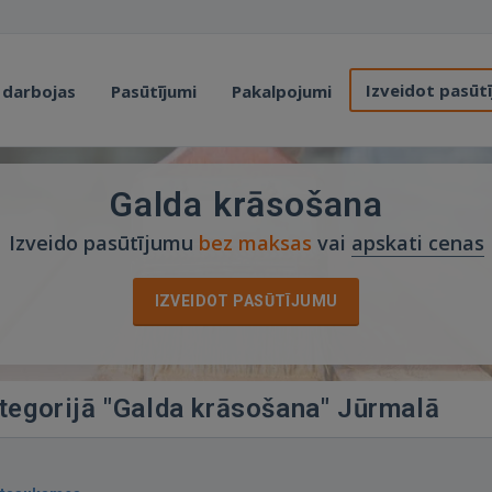
Izveidot pasūt
 darbojas
Pasūtījumi
Pakalpojumi
Galda krāsošana
Izveido pasūtījumu
bez maksas
vai
apskati cenas
IZVEIDOT PASŪTĪJUMU
ategorijā "Galda krāsošana" Jūrmalā