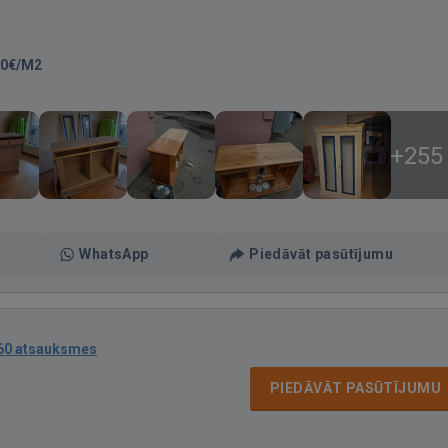
00€/M2
+255
WhatsApp
Piedāvāt pasūtījumu
60 atsauksmes
PIEDĀVĀT PASŪTĪJUMU