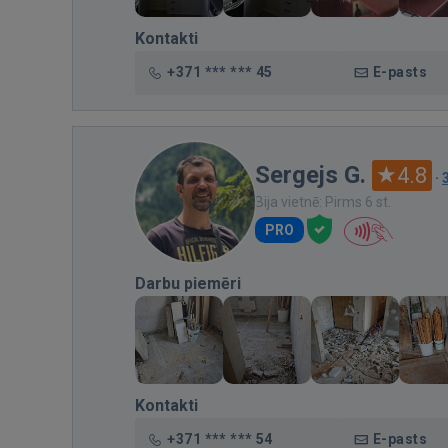
Kontakti
+371 *** *** 45
E-pasts
Sergejs G.
4.8
·
Bija vietnē: Pirms 6 st.
PRO
Darbu piemēri
Kontakti
+371 *** *** 54
E-pasts