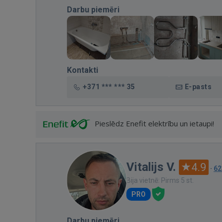
Darbu piemēri
Kontakti
+371 *** *** 35
E-pasts
Pieslēdz Enefit elektrību un ietaupi!
Vitalijs V.
4.9
·
62
Bija vietnē: Pirms 5 st.
PRO
Darbu piemēri