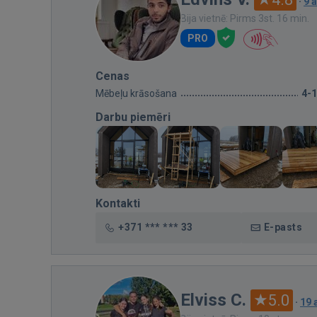
·
9 
Bija vietnē: Pirms 3st. 16 min.
PRO
Cenas
Mēbeļu krāsošana
4-
Darbu piemēri
Kontakti
+371 *** *** 33
E-pasts
Elviss C.
5.0
·
19 