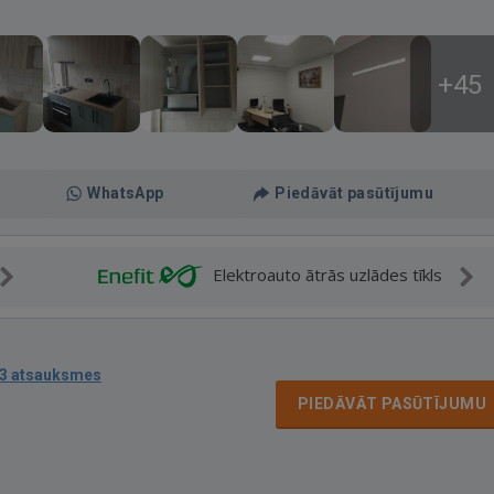
+45
WhatsApp
Piedāvāt pasūtījumu
Elektroauto ātrās uzlādes tīkls
3 atsauksmes
PIEDĀVĀT PASŪTĪJUMU