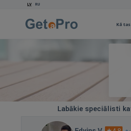
LV
RU
Kā tas
Labākie speciālisti k
Edvins V.
4.8