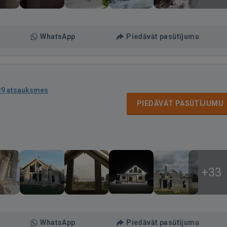
WhatsApp
Piedāvāt pasūtījumu
39 atsauksmes
PIEDĀVĀT PASŪTĪJUMU
+33
WhatsApp
Piedāvāt pasūtījumu