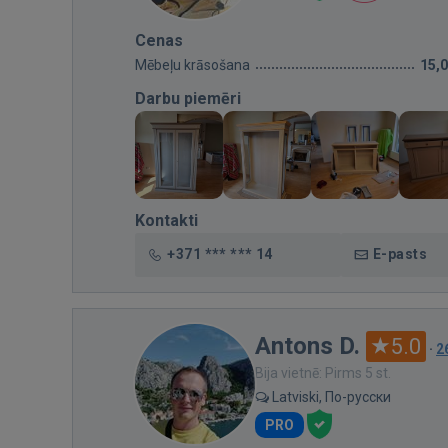
Cenas
Mēbeļu krāsošana
15,
Darbu piemēri
Kontakti
+371 *** *** 14
E-pasts
Antons D.
5.0
·
2
Bija vietnē: Pirms 5 st.
Latviski, По-русски
PRO