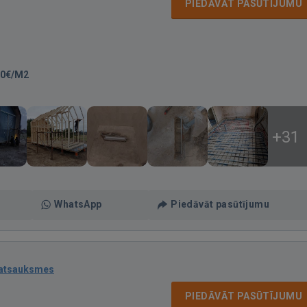
PIEDĀVĀT PASŪTĪJUMU
00€/M2
+31
WhatsApp
Piedāvāt pasūtījumu
 atsauksmes
PIEDĀVĀT PASŪTĪJUMU