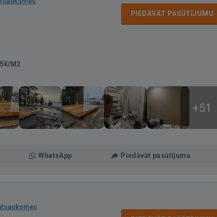
atsauksmes
PIEDĀVĀT PASŪTĪJUMU
15€/M2
+51
WhatsApp
Piedāvāt pasūtījumu
atsauksmes