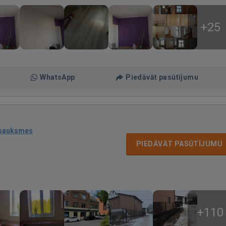
+25
WhatsApp
Piedāvāt pasūtījumu
tsauksmes
PIEDĀVĀT PASŪTĪJUMU
+110