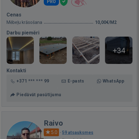
PRO
Cenas
Mēbeļu krāsošana
10,00€/M2
Darbu piemēri
+34
Kontakti
+371 *** *** 99
E-pasts
WhatsApp
Piedāvāt pasūtījumu
Raivo
5.0
·
59 atsauksmes