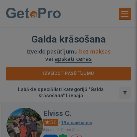
Galda krāsošana
Izveido pasūtījumu
bez maksas
vai
apskati cenas
IZVEIDOT PASŪTĪJUMU
Labākie speciālisti kategorijā "Galda
krāsošana" Liepājā
Elviss C.
5.0
·
19 atsauksmes
Bija vietnē: Pirms 21 st.