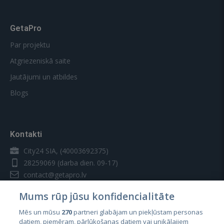
GetaPro
Par projektu
Atgriezeniskā saite
Jautājumi un atbildes
Blogs
Kontakti
City24 SIA, (40003692375)
28259069
(darba dien. 09-17)
contact@getapro.lv
Mums rūp jūsu konfidencialitāte
Mēs un mūsu
270
partneri glabājam un piekļūstam personas
datiem, piemēram, pārlūkošanas datiem vai unikālajiem