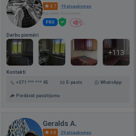
4.7
·
19 atsauksmes
Bija vietnē: Pirms 6 min.
PRO
Darbu piemēri
+113
Kontakti
+371 *** *** 45
E-pasts
WhatsApp
Piedāvāt pasūtījumu
Geralds A.
4.8
·
29 atsauksmes