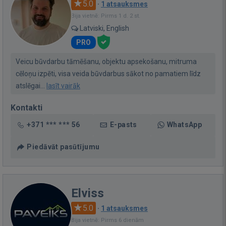
5.0
·
1 atsauksmes
Bija vietnē: Pirms 1 d. 2 st.
Latviski, English
PRO
Veicu būvdarbu tāmēšanu, objektu apsekošanu, mitruma
cēloņu izpēti, visa veida būvdarbus sākot no pamatiem līdz
atslēgai...
lasīt vairāk
Kontakti
+371 *** *** 56
E-pasts
WhatsApp
Piedāvāt pasūtījumu
Elviss
5.0
·
1 atsauksmes
Bija vietnē: Pirms 6 dienām