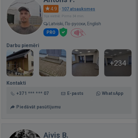
4.9
·
107 atsauksmes
Bija vietnē: Pirms 34 min.
Latviski, По-русски, English
PRO
Darbu piemēri
+234
Kontakti
+371 *** *** 07
E-pasts
WhatsApp
Piedāvāt pasūtījumu
Aivis B.