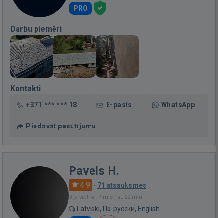
PRO
Darbu piemēri
Kontakti
+371 *** *** 18
E-pasts
WhatsApp
Piedāvāt pasūtījumu
Pavels H.
4.9
·
71 atsauksmes
Bija vietnē: Pirms 1st. 22 min.
Latviski, По-русски, English