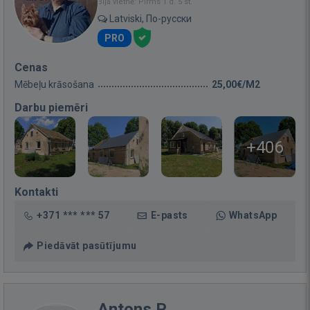
Bija vietnē: Pirms 1 d. 5 st.
Latviski, По-русски
PRO
Cenas
Mēbeļu krāsošana
25,00€/M2
Darbu piemēri
+406
Kontakti
+371 *** *** 57
E-pasts
WhatsApp
Piedāvāt pasūtījumu
Antons P.