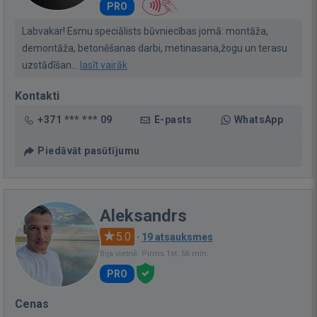
PRO
Labvakar! Esmu speciālists būvniecības jomā: montāža,
demontāža, betonēšanas darbi, metinasana,žogu un terasu
uzstādīšan...
lasīt vairāk
Kontakti
+371 *** *** 09
E-pasts
WhatsApp
Piedāvāt pasūtījumu
Aleksandrs
5.0
·
19 atsauksmes
Bija vietnē: Pirms 1st. 56 min.
PRO
Cenas