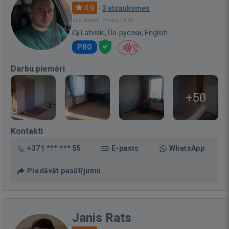
4.9
·
3 atsauksmes
Bija vietnē: Pirms 18 st.
Latviski, По-русски, English
PRO
Darbu piemēri
+50
Kontakti
+371 *** *** 55
E-pasts
WhatsApp
Piedāvāt pasūtījumu
Janis Rats