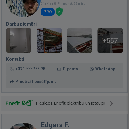
Bija vietnē: Pirms 4st. 52 min.
PRO
Darbu piemēri
+557
Kontakti
+371 *** *** 75
E-pasts
WhatsApp
Piedāvāt pasūtījumu
Pieslēdz Enefit elektrību un ietaupi!
Edgars F.