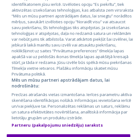
identifikatoriem jūsu ierīcē. Izvēloties opciju “Es piekrītu”, tiek
Valstis
aktivizētas izsekošanas tehnoloģijas, kas atbalsta zem virsraksta
Igaunija
“Mēs un mūsu partneri apstrādājam datus, lai sniegtu” norādītos
mērķus, savukārt izvēloties opciju “Noraidīt visu” vai atsaucot
Latvija
savu piekrišanu, šīs tehnoloģijas tiks atspējotas. Ja izsekošanas
tehnoloģijas ir atspējotas, daļa no redzamā satura un reklāmām
Lietuva
var nebūt jums tik atbilstoša. Varat atkārtoti piekļūt šai izvēlnei, lai
jebkurā laikā mainītu savu izvēli vai atsauktu piekrišanu,
noklikšķinot uz saites “Privātuma preferences” tīmekļa lapas
apakšā vai uz peldošās ikonas tīmekļa lapas apakšējā kreisajā
stūrī, ja tāda ir redzama. Jūsu izvēle būs spēkā mūsu piekrišanas
Tīmekļa vietne ietvaros. Plašāku informāciju skatiet mūsu
Privātuma politikā.
Mēs un mūsu partneri apstrādājam datus, lai
nodrošinātu:
City24.lv
CVbankas.lt
Precīzas atrašanās vietas izmantošana. Ierīces parametru aktīva
City24.ee
Kainos.lt
skenēšana identifikācijas nolūkā. Informācijas ievietošana ierīcē
un/vai piekļuve tai. Personalizētas reklāmas un saturs, reklāmu
GetaPro.lv
Paslaugos.lt
un satura efektivitātes novērtēšana, analītiskā informācija par
GetaPro.ee
auto24.ee
lietotāju grupām un produktu izstrāde.
Skelbiu.lt
KV.ee
Partneru (pakalpojumu sniedzēju) saraksts
Autoplius.lt
Osta.ee
Aruodas.lt
KuldneBörs.ee