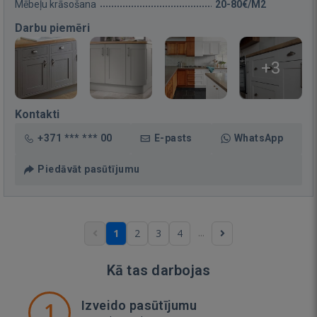
Mēbeļu krāsošana
20-80€/M2
Darbu piemēri
+3
Kontakti
+371 *** *** 00
E-pasts
WhatsApp
Piedāvāt pasūtījumu
...
1
2
3
4
Kā tas darbojas
1
Izveido pasūtījumu