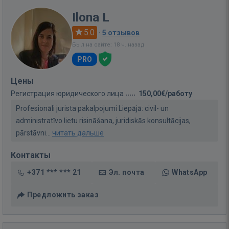
Ilona L
5.0
·
5 отзывов
Был на сайте: 18 ч. назад
PRO
Цены
Регистрация юридического лица
150,00€/работу
Profesionāli jurista pakalpojumi Liepājā: civil- un
administratīvo lietu risināšana, juridiskās konsultācijas,
pārstāvni...
читать дальше
Контакты
+371 *** *** 21
Эл. почта
WhatsApp
Предложить заказ