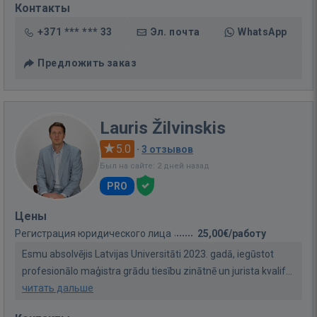
Контакты
+371 *** *** 33
Эл. почта
WhatsApp
Предложить заказ
Lauris Žilvinskis
5.0
·
3 отзывов
Был на сайте: 2 дней назад
PRO
Цены
Регистрация юридического лица
25,00€/работу
Esmu absolvējis Latvijas Universitāti 2023. gadā, iegūstot
profesionālo maģistra grādu tiesību zinātnē un jurista kvalif...
читать дальше