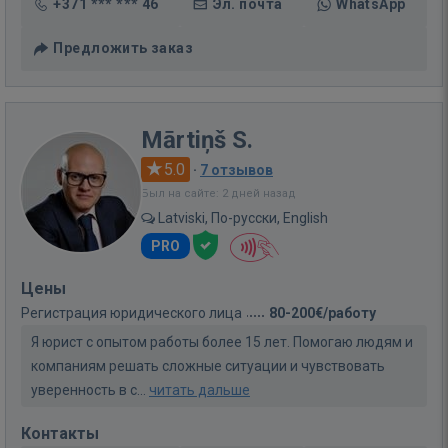
+371 *** *** 46
Эл. почта
WhatsApp
Предложить заказ
Mārtiņš S.
5.0
·
7 отзывов
Был на сайте: 2 дней назад
Latviski, По-русски, English
PRO
Цены
Регистрация юридического лица
80-200€/работу
Я юрист с опытом работы более 15 лет. Помогаю людям и
компаниям решать сложные ситуации и чувствовать
уверенность в с...
читать дальше
Контакты