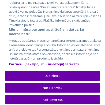
jebkurā laikā mainītu savu izvēli vai atsauktu piekrišanu,
noklikšķinot uz saites “Privātuma preferences” tīmekļa lapas
apakšā vai uz peldošās ikonas tīmekļa lapas apakšējā kreisajā
stūrī, ja tāda ir redzama. Jūsu izvēle būs spēkā mūsu piekrišanas
Tīmekļa vietne ietvaros. Plašāku informāciju skatiet mūsu
Privātuma politikā.
Mēs un mūsu partneri apstrādājam datus, lai
nodrošinātu:
City24.lv
CVbankas.lt
Precīzas atrašanās vietas izmantošana. Ierīces parametru aktīva
City24.ee
Kainos.lt
skenēšana identifikācijas nolūkā. Informācijas ievietošana ierīcē
un/vai piekļuve tai. Personalizētas reklāmas un saturs, reklāmu
GetaPro.lv
Paslaugos.lt
un satura efektivitātes novērtēšana, analītiskā informācija par
GetaPro.ee
auto24.ee
lietotāju grupām un produktu izstrāde.
Skelbiu.lt
KV.ee
Partneru (pakalpojumu sniedzēju) saraksts
Autoplius.lt
Osta.ee
Aruodas.lt
KuldneBörs.ee
Es piekrītu
Noraidīt visu
© 2026 GetaPro. Все права защищены.
Rādīt mērķus