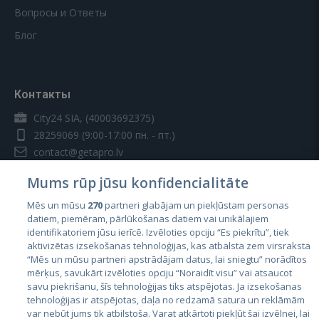
Вопросы и Ответы
Блог
Контакты
City24 SIA, (40003692375)
28259069
(9:00-17:00 пн. - пт.)
contact@getapro.lv
Mums rūp jūsu konfidencialitāte
Mēs un mūsu
270
partneri glabājam un piekļūstam personas
datiem, piemēram, pārlūkošanas datiem vai unikālajiem
identifikatoriem jūsu ierīcē. Izvēloties opciju “Es piekrītu”, tiek
Страны
aktivizētas izsekošanas tehnoloģijas, kas atbalsta zem virsraksta
Эстония
“Mēs un mūsu partneri apstrādājam datus, lai sniegtu” norādītos
mērķus, savukārt izvēloties opciju “Noraidīt visu” vai atsaucot
Латвия
savu piekrišanu, šīs tehnoloģijas tiks atspējotas. Ja izsekošanas
tehnoloģijas ir atspējotas, daļa no redzamā satura un reklāmām
Литва
var nebūt jums tik atbilstoša. Varat atkārtoti piekļūt šai izvēlnei, lai