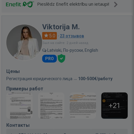
Pieslēdz Enefit elektrību un ietaupi!
Viktorija M.
5.0
·
23 отзывов
Был на сайте: 2 дней назад
Latviski, По-русски, English
PRO
Цены
Регистрация юридического лица
100-500€/работу
Примеры работ
+21
Контакты